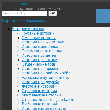
carsson.ru
все истории на одном сайте
OK
Перейти к содержимому
Истории из жизни
Грустные истории
Смешные истории
Истории про животных
Истории о здоровье
Беременность и роды
Истории про детей
Истории про школу
Студенческие годы
Истории про армию
Истории про работу, хобби
Рассказы о путешествиях
Истории про дружбу
Жестокие истории
Страшные истории
Мистические истории
Страшилки, легенды и байки
Любовные истории
Истории измен из жизни