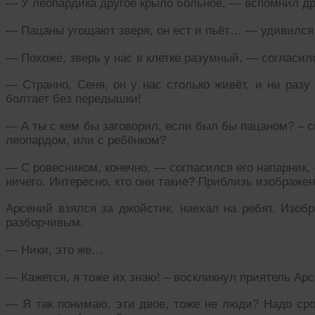
— У леопардика другое крыло больное, — вспомнил др
— Пацаны угощают зверя, он ест и пьёт… — удивился
— Похоже, зверь у нас в клетке разумный, — согласил
— Странно, Сеня, он у нас столько живёт, и ни разу 
болтает без передышки!
— А ты с кем бы заговорил, если был бы пацаном? – 
леопардом, или с ребёнком?
— С ровесником, конечно, — согласился его напарник,
ничего. Интересно, кто они такие? Приблизь изображен
Арсений взялся за джойстик, наехал на ребят. Изоб
разборчивым.
— Ники, это же…
— Кажется, я тоже их знаю! – воскликнул приятель Ар
— Я так понимаю, эти двое, тоже не люди? Надо сро