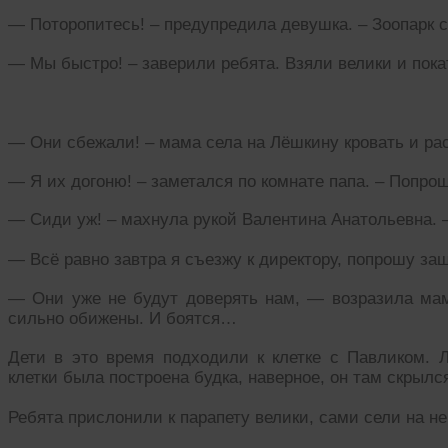
— Поторопитесь! – предупредила девушка. – Зоопарк с
— Мы быстро! – заверили ребята. Взяли велики и пока
— Они сбежали! – мама села на Лёшкину кровать и ра
— Я их догоню! – заметался по комнате папа. – Попро
— Сиди уж! – махнула рукой Валентина Анатольевна. –
— Всё равно завтра я съезжу к директору, попрошу за
— Они уже не будут доверять нам, — возразила мама
сильно обижены. И боятся…
Дети в это время подходили к клетке с Павликом. Л
клетки была построена будка, наверное, он там скрылс
Ребята прислонили к парапету велики, сами сели на нег