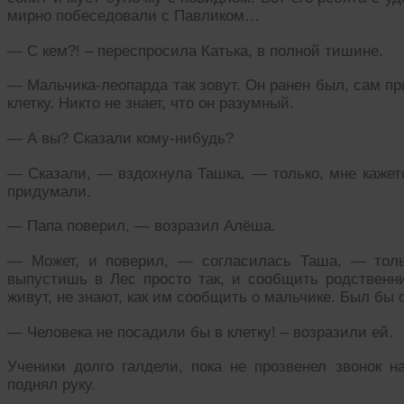
мирно побеседовали с Павликом…
— С кем?! – переспросила Катька, в полной тишине.
— Мальчика-леопарда так зовут. Он ранен был, сам п
клетку. Никто не знает, что он разумный.
— А вы? Сказали кому-нибудь?
— Сказали, — вздохнула Ташка, — только, мне кажетс
придумали.
— Папа поверил, — возразил Алёша.
— Может, и поверил, — согласилась Таша, — тольк
выпустишь в Лес просто так, и сообщить родственни
живут, не знают, как им сообщить о мальчике. Был бы 
— Человека не посадили бы в клетку! – возразили ей.
Ученики долго галдели, пока не прозвенел звонок н
поднял руку.