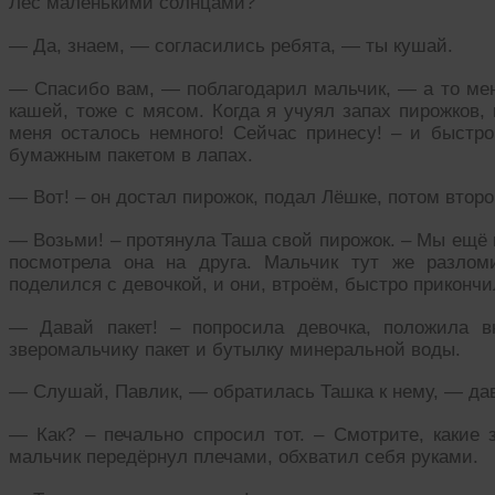
Лес маленькими солнцами?
— Да, знаем, — согласились ребята, — ты кушай.
— Спасибо вам, — поблагодарил мальчик, — а то мен
кашей, тоже с мясом. Когда я учуял запах пирожков, 
меня осталось немного! Сейчас принесу! – и быстр
бумажным пакетом в лапах.
— Вот! – он достал пирожок, подал Лёшке, потом второ
— Возьми! – протянула Таша свой пирожок. – Мы ещё 
посмотрела она на друга. Мальчик тут же разло
поделился с девочкой, и они, втроём, быстро прикончи
— Давай пакет! – попросила девочка, положила в
зверомальчику пакет и бутылку минеральной воды.
— Слушай, Павлик, — обратилась Ташка к нему, — да
— Как? – печально спросил тот. – Смотрите, какие
мальчик передёрнул плечами, обхватил себя руками.