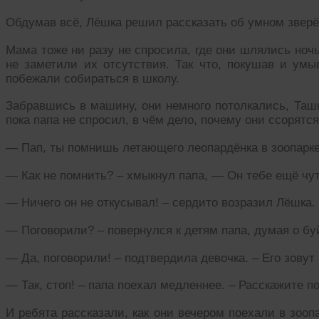
Обдумав всё, Лёшка решил рассказать об умном зверён
Мама тоже ни разу не спросила, где они шлялись ночь
не заметили их отсутствия. Так что, покушав и умы
побежали собираться в школу.
Забравшись в машину, они немного потолкались, Ташк
пока папа не спросил, в чём дело, почему они ссорятс
— Пап, ты помнишь летающего леопардёнка в зоопарк
— Как не помнить? – хмыкнул папа, — Он тебе ещё чу
— Ничего он не откусывал! – сердито возразил Лёшка
— Поговорили? – повернулся к детям папа, думая о б
— Да, поговорили! – подтвердила девочка. – Его зовут
— Так, стоп! – папа поехал медленнее. – Расскажите по
И ребята рассказали, как они вечером поехали в зооп