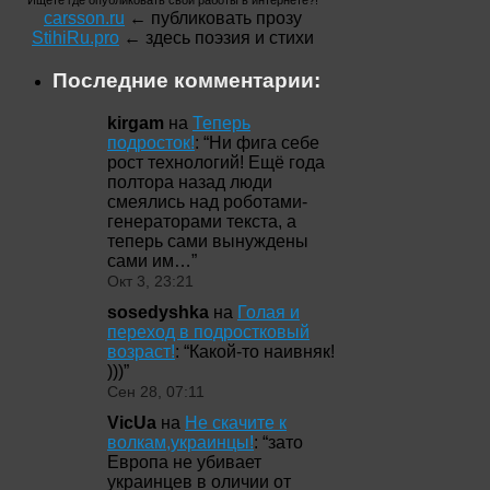
Ищете где опубликовать свои работы в интернете?!
carsson.ru
← публиковать прозу
StihiRu.pro
← здесь поэзия и стихи
Последние комментарии:
kirgam
на
Теперь
подросток!
: “
Ни фига себе
рост технологий! Ещё года
полтора назад люди
смеялись над роботами-
генераторами текста, а
теперь сами вынуждены
сами им…
”
Окт 3, 23:21
sosedyshka
на
Голая и
переход в подростковый
возраст!
: “
Какой-то наивняк!
)))
”
Сен 28, 07:11
VicUa
на
Не скачите к
волкам,украинцы!
: “
зато
Европа не убивает
украинцев в оличии от