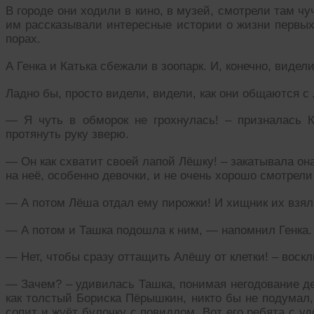
В городе они ходили в кино, в музей, смотрели там 
им рассказывали интересные истории о жизни первых
порах.
А Генка и Катька сбежали в зоопарк. И, конечно, видел
Ладно бы, просто видели, видели, как они общаются с
— Я чуть в обморок не грохнулась! – призналась К
протянуть руку зверю.
— Он как схватит своей лапой Лёшку! – закатывала он
на неё, особенно девочки, и не очень хорошо смотрели
— А потом Лёша отдал ему пирожки! И хищник их взял,
— А потом и Ташка подошла к ним, — напомнил Генка.
— Нет, чтобы сразу оттащить Алёшу от клетки! – воскл
— Зачем? – удивилась Ташка, понимая негодование де
как толстый Бориска Пёрышкин, никто бы не подумал, 
сопит и жуёт булочку с повидлом. Вот его ребята с 