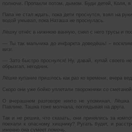
полночи. Пропахли потом, дымом. Буди детей, Коля, я 
Папа не стал ждать, пока дети проснутся, взял на ру
водой умывал, пока Наташа не проснулась.
Лёшку отнёс в нижнюю ванную, снял с него трусы и п
— Ты так мальчика до инфаркта доведёшь! – воскли
визг.
— Зато быстро проснулся! Ну, давай, купай своего не
обрызгал, негодник.
Лёшке купание пришлось как раз ко времени, вчера вед
Скоро они уже бойко уплетали творожники со сметаной
О вчерашнем разговоре никто не упоминал, Лёшка 
Павлике. Ташка тоже молчала, поглядывая на друга.
Так и не решив, что сказать, они принялись за компо
поехали к опасному хищнику? Ругать будет, и расстр
именно она сумеет помочь.