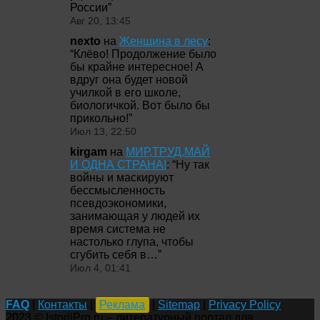
России
”
Авг 20, 13:45
nexto
на
Женщина в лесу
:
“
Клёво! Продолжение было
бы крайне интересное! А
вдруг она будет новой
училкой в его школе,
биологичкой. Вот было бы
прикольно!
”
Июл 13, 22:50
kirgam
на
МИР,ТРУД,МАЙ
И ОДНА СТРАНА!
: “
Ну так
войны и маскируют
бессмысленность
псевдоэкономики,
занимающая у людей их
время система не
настолько глупа, чтобы
сгубить себя в…
”
Июл 4, 01:41
FAQ
|
Контакты
|
Реклама
|
Sitemap
|
Privacy Policy
2023 © IstoriiPro.ru – литературный портал для