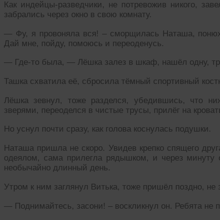
Как индейцы-разведчики, не потревожив никого, зав
забрались через окно в свою комнату.
— Фу, я провоняла вся! – сморщилась Наташа, поню
Дай мне, пойду, помоюсь и переоденусь.
— Где-то была, — Лёшка залез в шкаф, нашёл одну, тр
Ташка схватила её, сбросила тёмный спортивный костю
Лёшка зевнул, тоже разделся, убедившись, что ни
зверями, переоделся в чистые трусы, прилёг на крова
Но уснул почти сразу, как голова коснулась подушки.
Наташа пришла не скоро. Увидев крепко спящего друга
одеялом, сама прилегла рядышком, и через минуту
необычайно длинный день.
Утром к ним заглянул Витька, тоже пришёл поздно, не 
— Поднимайтесь, засони! – воскликнул он. Ребята не 