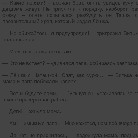
— Какие неряхи! – ворчал брат, опять увидев кучу
детдоме живут. Не приучили к порядку, наоборот, р
скажу! – опять попытался разбудить он Ташку 
презрительный храп, который издал Лёшка.
— Не обижайтесь, я предупредил! – пригрозил Витька
пожаловался:
— Мам, пап, а они не встают!
— Кто не встаёт? – удивился папа, собираясь завтрака
— Лёшка с Наташкой. Спят, как сурки… — Витька не 
мама и папа побежали наверх.
— Вот и будите сами, — буркнул он, усаживаясь за ст
школе проверочная работа.
— Дети! – ахнула мама.
— Хм! – хмыкнул папа. – Мне кажется, нам всё вчера п
— Да нет, не приснилось, — вздохнула мама, подним