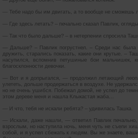
— Тебе надо бы им двигать, а то вообще не сможешь л
— Где здесь летать? – печально сказал Павлик, огляд
— Так что было дальше? – в нетерпении спросила Таш
— Дальше? – Павлик погрустнел. – Среди нас была д
дружить, старались показать, какие они крутые. – Та
насупился, вспомнив петушиные бои мальчишек, к
благосклонности девочки.
— Вот и я допрыгался, — продолжил летающий леоп
улететь, дольше продержаться в воздухе. Не удержалс
но не очень ушибся. Побежал домой, не успел до темн
этом дереве меня и нашла Клыкастая жаба…
— И что, тебя не искали ребята? – удивилась Ташка.
— Искали, даже нашли, — ответил Павлик печально, 
взрослым, но наступила ночь, меня чуть не съели хи
собой, и я успел сбежать к людям. Вы же знаете, ваш