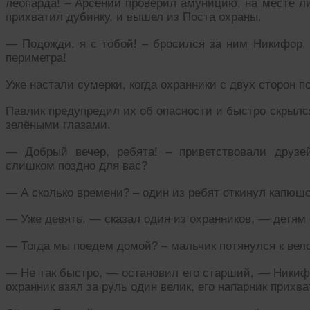
леопарда! – Арсений проверил амуницию, на месте ли
прихватил дубинку, и вышел из Поста охраны.
— Подожди, я с тобой! – бросился за ним Никифор. 
периметра!
Уже настали сумерки, когда охранники с двух сторон п
Павлик предупредил их об опасности и быстро скрылс
зелёными глазами.
— Добрый вечер, ребята! – приветствовали друзе
слишком поздно для вас?
— А сколько времени? – один из ребят откинул капюшо
— Уже девять, — сказал один из охранников, — детям 
— Тогда мы поедем домой? – мальчик потянулся к вел
— Не так быстро, — остановил его старший, — Никиф
охранник взял за руль один велик, его напарник прихва