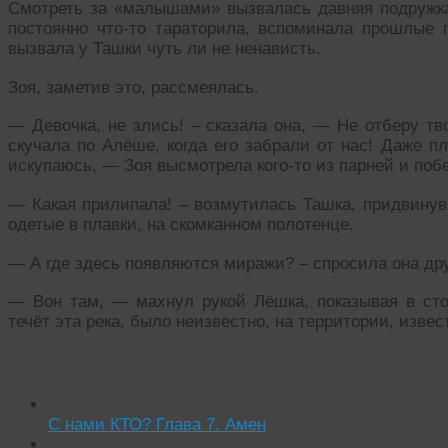
Смотреть за «малышами» вызвалась давняя подружка
постоянно что-то тараторила, вспоминала прошлые 
вызвала у Ташки чуть ли не ненависть.
Зоя, заметив это, рассмеялась.
— Девочка, не злись! – сказала она, — Не отберу тв
скучала по Алёше, когда его забрали от нас! Даже пл
искупаюсь, — Зоя высмотрела кого-то из парней и побе
— Какая прилипала! – возмутилась Ташка, придвинув
одетые в плавки, на скомканном полотенце.
— А где здесь появляются миражи? – спросила она дру
— Вон там, — махнул рукой Лёшка, показывая в стор
течёт эта река, было неизвестно, на территории, извес
Читать похожие истории:
С нами КТО? Глава 7. Амен