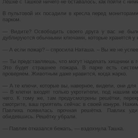
Лёшке с Ташкой ничего не оставалось, как пойти с ними
В пультовой их посадили в кресла перед мониторами
парком.
— Видите? Освободить своего друга у вас не был
дублируются обычными ключами, которые хранятся у н
— А если пожар? – спросила Наташа. – Вы же не успее
— Ты представляешь, что могут наделать хищники в г
Это будет страшнее пожара. В парке есть систе
проверяем. Животным даже нравится, когда жарко.
— А те ключи, которые вы, наверное, видели, они дл
— В клетки входят только укротители, под нашим ко
чего. К тому же, там предусмотрены решётки, перек
смотрите, ваш приятель сейчас в своей конуре. Наж
Павлика появилась прочная решётка. Павлик уди
обидевшись. Решётку убрали.
— Павлик отказался бежать, — вздохнула Ташка.