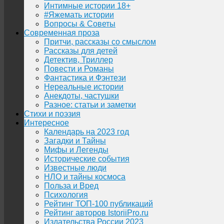
Интимные истории 18+
#Яжемать истории
Вопросы & Советы
Современная проза
Притчи, рассказы со смыслом
Рассказы для детей
Детектив, Триллер
Повести и Романы
Фантастика и Фэнтези
Нереальные истории
Анекдоты, частушки
Разное: статьи и заметки
Стихи и поэзия
Интересное
Календарь на 2023 год
Загадки и Тайны
Мифы и Легенды
Исторические события
Известные люди
НЛО и тайны космоса
Польза и Вред
Психология
Рейтинг ТОП-100 публикаций
Рейтинг авторов IstoriiPro.ru
Издательства России 2023