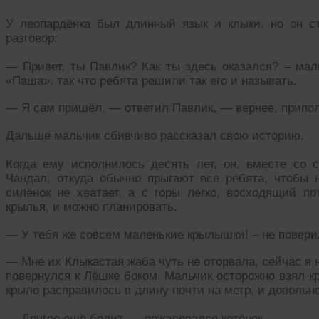
У леопардёнка был длинный язык и клыки, но он ст
разговор:
— Привет, ты Павлик? Как ты здесь оказался? – маль
«Паша», так что ребята решили так его и называть.
— Я сам пришёл, — ответил Павлик, — вернее, припол
Дальше мальчик сбивчиво рассказал свою историю.
Когда ему исполнилось десять лет, он, вместе со 
Чандал, откуда обычно прыгают все ребята, чтобы 
силёнок не хватает, а с горы легко, восходящий по
крылья, и можно планировать.
— У тебя же совсем маленькие крылышки! – не повери
— Мне их Клыкастая жаба чуть не оторвала, сейчас я 
повернулся к Лёшке боком. Мальчик осторожно взял к
крыло расправилось в длину почти на метр, и довольно
— Другое ещё болит, — пожаловался котёнок.