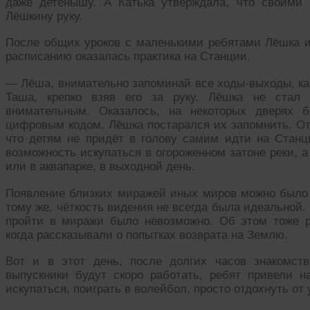
даже детёнышу. А Катька утверждала, что своими 
Лёшкину руку.
После общих уроков с маленькими ребятами Лёшка и
расписанию оказалась практика на Станции.
— Лёша, внимательно запоминай все ходы-выходы, ка
Таша, крепко взяв его за руку. Лёшка не стал 
внимательным. Оказалось, на некоторых дверях 
цифровым кодом. Лёшка постарался их запомнить. От 
что детям не придёт в голову самим идти на Станц
возможность искупаться в огороженном затоне реки, а
или в аквапарке, в выходной день.
Появление близких миражей иных миров можно было ви
тому же, чёткость видения не всегда была идеальной.
пройти в миражи было невозможно. Об этом тоже р
когда рассказывали о попытках возврата на Землю.
Вот и в этот день, после долгих часов знакомст
выпускники будут скоро работать, ребят привели 
искупаться, поиграть в волейбол, просто отдохнуть от 