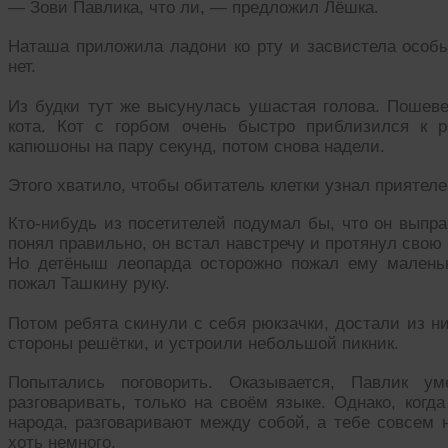
— Зови Павлика, что ли, — предложил Лёшка.
Наташа приложила ладони ко рту и засвистела особы
нет.
Из будки тут же высунулась ушастая голова. Пошеве
кота. Кот с горбом очень быстро приблизился к р
капюшоны на пару секунд, потом снова надели.
Этого хватило, чтобы обитатель клетки узнал приятеле
Кто-нибудь из посетителей подумал бы, что он выпра
понял правильно, он встал навстречу и протянул свою р
Но детёныш леопарда осторожно пожал ему малень
пожал Ташкину руку.
Потом ребята скинули с себя рюкзачки, достали из н
стороны решётки, и устроили небольшой пикник.
Попытались поговорить. Оказывается, Павлик у
разговаривать, только на своём языке. Однако, ког
народа, разговаривают между собой, а тебе совсем н
хоть немного.