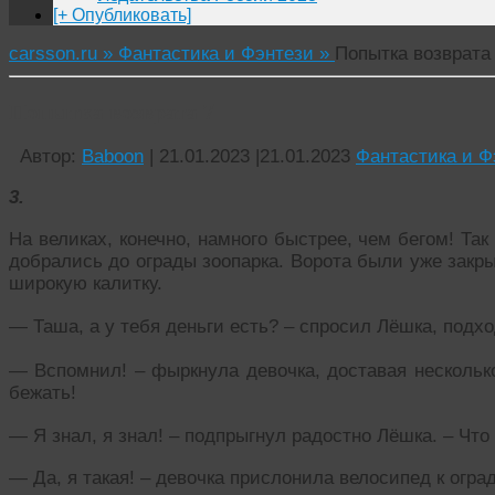
[+ Опубликовать]
carsson.ru »
Фантастика и Фэнтези »
Попытка возврата
Попытка возврата 7
Автор:
Baboon
|
21.01.2023
|
21.01.2023
Фантастика и Ф
3.
На великах, конечно, намного быстрее, чем бегом! Так
добрались до ограды зоопарка. Ворота были уже закр
широкую калитку.
— Таша, а у тебя деньги есть? – спросил Лёшка, подход
— Вспомнил! – фыркнула девочка, доставая несколько
бежать!
— Я знал, я знал! – подпрыгнул радостно Лёшка. – Что
— Да, я такая! – девочка прислонила велосипед к огра