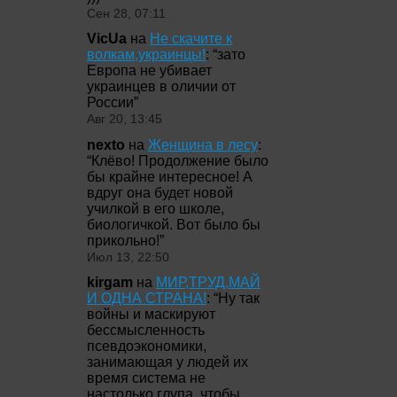
Сен 28, 07:11
VicUa
на
Не скачите к
волкам,украинцы!
: “
зато
Европа не убивает
украинцев в оличии от
России
”
Авг 20, 13:45
nexto
на
Женщина в лесу
:
“
Клёво! Продолжение было
бы крайне интересное! А
вдруг она будет новой
училкой в его школе,
биологичкой. Вот было бы
прикольно!
”
Июл 13, 22:50
kirgam
на
МИР,ТРУД,МАЙ
И ОДНА СТРАНА!
: “
Ну так
войны и маскируют
бессмысленность
псевдоэкономики,
занимающая у людей их
время система не
настолько глупа, чтобы