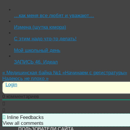
…как меня все любят и уважают…
Измена (шутка юмора)
С этим надо что-то делать!
Мой школьный день
ЗАПИСЬ 46. Идеал
«
Медицинская байка №1 «Начинаем с регистратуры»
Надеюсь не плохо
»
Login
0
комментариев
Inline Feedbacks
View all comments
ПОЛЬЗОВАТЕЛИ САЙТА