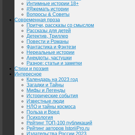
Интимные истории 18+
#Яжемать истории
Вопросы & Советы
Современная проза
Притчи, рассказы со смыслом
Рассказы для детей
Детектив, Триллер
Повести и Романы
Фантастика и Фэнтези
Нереальные истории
Анекдоты, частушки
Разное: статьи и заметки
Стихи и поэзия
Интересное
Календарь на 2023 год
Загадки и Тайны
Мифы и Легенды
Исторические события
Известные люди
НЛО и тайны космоса
Польза и Вред
Психология
Рейтинг ТОП-100 публикаций
Рейтинг авторов IstoriiPro.ru
Издательства России 2023