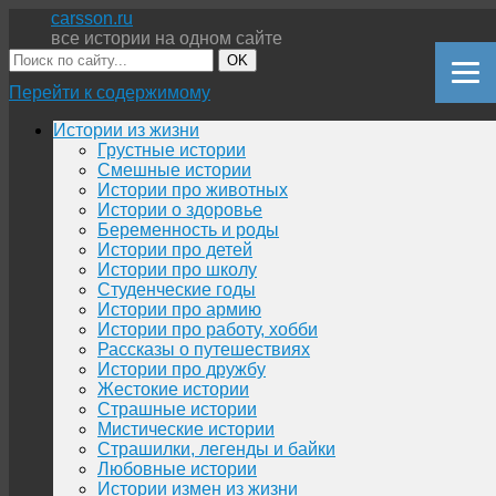
carsson.ru
все истории на одном сайте
OK
Перейти к содержимому
Истории из жизни
Грустные истории
Смешные истории
Истории про животных
Истории о здоровье
Беременность и роды
Истории про детей
Истории про школу
Студенческие годы
Истории про армию
Истории про работу, хобби
Рассказы о путешествиях
Истории про дружбу
Жестокие истории
Страшные истории
Мистические истории
Страшилки, легенды и байки
Любовные истории
Истории измен из жизни