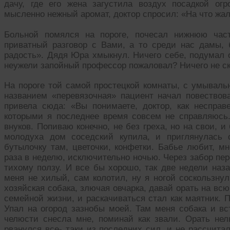
дачу, где его жена загустила воздух посадкой огр
мысленно нежный аромат, доктор спросил: «На что жа
Больной помялся на пороге, почесал нижнюю час
приватный разговор с Вами, а то среди нас дамы,
радость». Дядя Юра хмыкнул. Ничего себе, подумал о
неужели запойный профессор пожаловал? Ничего не ск
На пороге той самой простецкой комнаты, с умывальн
названием «перевязочная» пациент начал повествова
привела сюда: «Вы понимаете, доктор, как неспра
которыми я последнее время совсем не справляюсь.
внуков. Попиваю конечно, не без греха, но на свои, 
молодуха дом соседский купила, и приглянулась 
бутылочку там, цветочки, конфетки. Бабье любит, мн
раза в неделю, исключительно ночью. Через забор пер
тихому ползу. И все бы хорошо, так две недели наза
меня не хилый, сам колотил, ну я ногой соскользнул
хозяйская собака, злючая овчарка, давай орать на вс
семейной жизни, и раскачиваться стал как маятник. 
Упал на огород зазнобы моей. Там меня собака и в
челюсти снесла мне, поминай как звали. Орать нель
рванулся все- таки из последних сил, и не рассчита