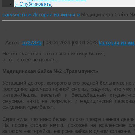
[+ Опубликовать]
carsson.ru »
Истории из жизни »
Медицинская байка №
Медицинская байка №2 «Травмпункт»
Автор:
o737375
|
03.04.2023
|
03.04.2023
Истории из жи
Не тот счастлив, кто познал истину бытия,
а тот, кто ее не познал…
Медицинская байка №2 «Травмпункт»
Уставший доктор, которого в его родной больничке н
последние два часа ночной смены, радуясь, что уже 
интерн-Лешка, веселый и бесшабашный студент-п
смурная, никто не ложился, и медицинский персон
ожидании «дембеля».
Скрипнула противно белая, плохо прокрашенная дверь
На пороге стояло нечто, похожее на вселенское з
запахом нестирайка, непромывайка в одном флаконе. 