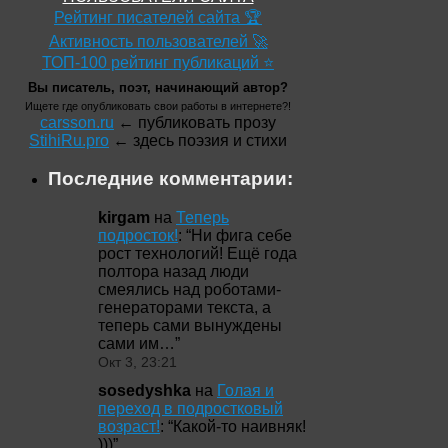
Рейтинг писателей сайта 🏆
Активность пользователей 🚀
ТОП-100 рейтинг публикаций ⭐
Вы писатель, поэт, начинающий автор?
Ищете где опубликовать свои работы в интернете?!
carsson.ru
← публиковать прозу
StihiRu.pro
← здесь поэзия и стихи
Последние комментарии:
kirgam
на
Теперь
подросток!
: “
Ни фига себе
рост технологий! Ещё года
полтора назад люди
смеялись над роботами-
генераторами текста, а
теперь сами вынуждены
сами им…
”
Окт 3, 23:21
sosedyshka
на
Голая и
переход в подростковый
возраст!
: “
Какой-то наивняк!
)))
”