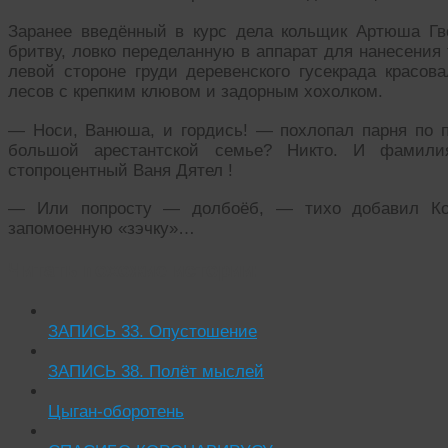
Заранее введённый в курс дела кольщик Артюша Гв
бритву, ловко переделанную в аппарат для нанесения 
левой стороне груди деревенского гусекрада красов
лесов с крепким клювом и задорным хохолком.
— Носи, Ванюша, и гордись! — похлопал парня по п
большой арестантской семье? Никто. И фамил
стопроцентный Ваня Дятел !
— Или попросту — долбоёб, — тихо добавил Кос
запомоенную «зэчку»…
Читать похожие истории:
ЗАПИСЬ 33. Опустошение
ЗАПИСЬ 38. Полёт мыслей
Цыган-оборотень