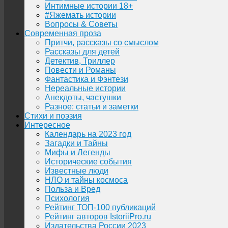
Интимные истории 18+
#Яжемать истории
Вопросы & Советы
Современная проза
Притчи, рассказы со смыслом
Рассказы для детей
Детектив, Триллер
Повести и Романы
Фантастика и Фэнтези
Нереальные истории
Анекдоты, частушки
Разное: статьи и заметки
Стихи и поэзия
Интересное
Календарь на 2023 год
Загадки и Тайны
Мифы и Легенды
Исторические события
Известные люди
НЛО и тайны космоса
Польза и Вред
Психология
Рейтинг ТОП-100 публикаций
Рейтинг авторов IstoriiPro.ru
Издательства России 2023