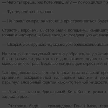
— Чего ты орёшь, как потерпевший? — поморщился пр
— Тут недолёты не канают.
— Не понял юмора: он что, ещё пристреливаться будет
Страсти, впрочем, быстро были погашены, кандидат
горячим чифиром, и Гена засадил следующую «фенечк
— Шкарыбрюкигрушафикускранхуёкверёвкаконьбабашм
На этот раз испытуемый честно добрался аж до «фику
было назначено два глотка и две затяжки жгучего са
смесью диких трав. Весёлые «сидельцы» окрестили 
Так продолжалось с четверть часа, пока сельский пр
организм, вскормленный на парном молоке и дер
изрыгнул зловонный фонтан какой-то тёмной жидкости
— Атас! — заорал бдительный Кинг-Конг и резко от
задних рядах.
— Отставить бздо ! — скомандовал Гена Шмель, герои