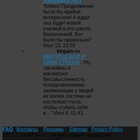
Женщина в лесу
:
“
Клёво! Продолжение
было бы крайне
интересное! А вдруг
она будет новой
училкой в его школе,
биологичкой. Вот
было бы прикольно!
”
Июл 13, 22:50
kirgam
на
МИР,ТРУД,МАЙ И
ОДНА СТРАНА!
: “
Ну
так войны и
маскируют
бессмысленность
псевдоэкономики,
занимающая у людей
их время система не
настолько глупа,
чтобы сгубить себя
в…
”
Июл 4, 01:41
FAQ
|
Контакты
|
Реклама
|
Sitemap
|
Privacy Policy
2023 © IstoriiPro.ru – литературный портал для