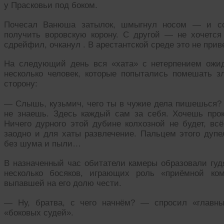
у Прасковьи под боком.
Почесал Ванюша затылок, шмыгнул носом — и сог
получить воровскую корону. С другой — не хочется 
сдрейфил, очканул . В арестантской среде это не прив
На следующий день вся «хата» с нетерпением ожид
несколько человек, которые попытались помешать з
сторону:
— Слышь, кузьмич, чего ты в чужие дела пишешься? Я
не знаешь. Здесь каждый сам за себя. Хочешь про
Ничего дурного этой дубине колхозной не будет, всё
заодно и для хаты развлечение. Пальцем этого дупел
без шума и пыли…
В назначенный час обитатели камеры образовали гуд
несколько босяков, играющих роль «приёмной ко
выпавшей на его долю чести.
— Ну, братва, с чего начнём? — спросил «главны
«боковых судей».