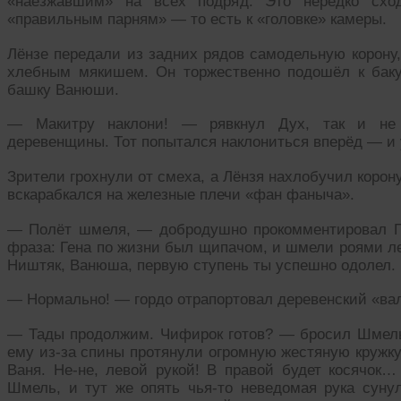
«наезжавшим» на всех подряд. Это нередко схо
«правильным парням» — то есть к «головке» камеры.
Лёнзе передали из задних рядов самодельную корону,
хлебным мякишем. Он торжественно подошёл к баку
башку Ванюши.
— Макитру наклони! — рявкнул Дух, так и не 
деревенщины. Тот попытался наклониться вперёд — и у
Зрители грохнули от смеха, а Лёнзя нахлобучил корону
вскарабкался на железные плечи «фан фаныча».
— Полёт шмеля, — добродушно прокомментировал Г
фраза: Гена по жизни был щипачом, и шмели роями ле
Ништяк, Ванюша, первую ступень ты успешно одолел. К
— Нормально! — гордо отрапортовал деревенский «вал
— Тады продолжим. Чифирок готов? — бросил Шмель 
ему из-за спины протянули огромную жестяную кружк
Ваня. Не-не, левой рукой! В правой будет косячок…
Шмель, и тут же опять чья-то неведомая рука суну