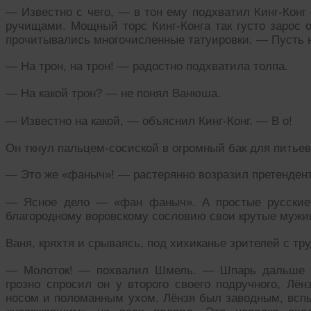
— Известно с чего, — в тон ему подхватил Кинг-Конг
ручищами. Мощный торс Кинг-Конга так густо зарос 
прочитывались многочисленные татуировки. — Пусть н
— На трон, на трон! — радостно подхватила толпа.
— На какой трон? — не понял Ванюша.
— Известно на какой, — объяснил Кинг-Конг. — В о!
Он ткнул пальцем-сосиской в огромный бак для питьев
— Это же «фаныч»! — растерянно возразил претендент
— Ясное дело — «фан фаныч». А простые русские
благородному воровскому сословию свои крутые мужиц
Ваня, кряхтя и срываясь, под хихиканье зрителей с тр
— Молоток! — похвалил Шмель. — Шпарь дальше —
грозно спросил он у второго своего подручного, Лё
носом и поломанным ухом. Лёнзя был заводным, всп