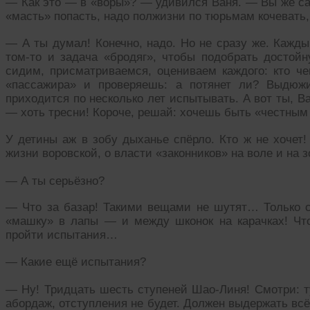
— Как это — в «воры»? — удивился Ваня. — Вы же сам
«масть» попасть, надо полжизни по тюрьмам кочевать
— А ты думал! Конечно, надо. Но не сразу же. Кажды
том-то и задача «бродяг», чтобы подобрать достойн
сидим, присматриваемся, оцениваем каждого: кто че
«пассажира» и проверяешь: а потянет ли? Выдюж
приходится по несколько лет испытывать. А вот ты, В
— хоть тресни! Короче, решай: хочешь быть «честным
У детины аж в зобу дыханье спёрло. Кто ж не хочет
жизни воровской, о власти «законников» на воле и на 
— А ты серьёзно?
— Что за базар! Такими вещами не шутят… Только с
«машку» в лапы — и между шконок на карачках! Чтоб
пройти испытания…
— Какие ещё испытания?
— Ну! Тридцать шесть ступеней Шао-Линя! Смотри: т
абордаж, отступления не будет. Должен выдержать вс