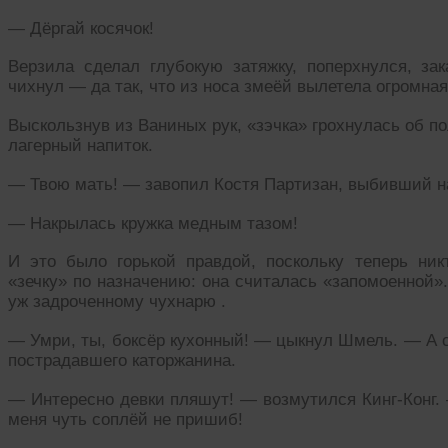
— Дёргай косячок!
Верзила сделал глубокую затяжку, поперхнулся, з
чихнул — да так, что из носа змеёй вылетела огромная
Выскользнув из Ваниных рук, «зэчка» грохнулась об п
лагерный напиток.
— Твою мать! — завопил Костя Партизан, выбивший на
— Накрылась кружка медным тазом!
И это было горькой правдой, поскольку теперь ни
«зечку» по назначению: она считалась «запомоенной».
уж задроченному чухнарю .
— Умри, ты, боксёр кухонный! — цыкнул Шмель. — А с
пострадавшего каторжанина.
— Интересно девки пляшут! — возмутился Кинг-Конг. 
меня чуть соплёй не пришиб!