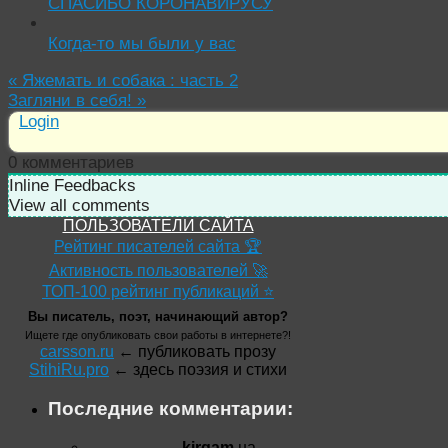
СПАСИБО КОРОНАВИРУСУ
Когда-то мы были у вас
«
Яжемать и собака : часть 2
Загляни в себя!
»
Login
0
комментариев
Inline Feedbacks
View all comments
ПОЛЬЗОВАТЕЛИ САЙТА
Рейтинг писателей сайта 🏆
Активность пользователей 🚀
ТОП-100 рейтинг публикаций ⭐
Вы писатель, поэт, начинающий автор?
Ищете где опубликовать свои работы в интернете?!
carsson.ru
← публиковать прозу
StihiRu.pro
← здесь поэзия и стихи
Последние комментарии:
kirgam
на