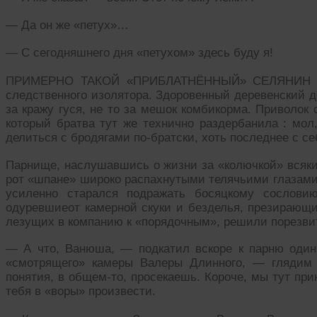
— Да он же «петух»…
— С сегодняшнего дня «петухом» здесь буду я!
ПРИМЕРНО ТАКОЙ «ПРИБЛАТНЁННЫЙ» СЕЛЯНИН «зап
следственного изолятора. Здоровенный деревенский д
за кражу гуся, не то за мешок комбикорма. Приволок
который братва тут же технично раздербанила : мол,
делиться с бродягами по-братски, хоть последнее с 
Парнище, наслушавшись о жизни за «колючкой» всяких
рот «шпане» широко распахнутыми телячьими глазами,
усиленно старался подражать босяцкому сослови
одуревшиеот камерной скуки и безделья, презирающи
лезущих в компанию к «порядочным», решили порезви
— А что, Ванюша, — подкатил вскоре к парню один
«смотрящего» камеры Валеры Длинного, — глядим
понятия, в общем-то, просекаешь. Короче, мы тут при
тебя в «воры» произвести.