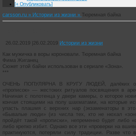
[+ Опубликовать]
carsson.ru »
Истории из жизни »
Тюремная байка
Тюремная байка
26.02.2019
|
26.02.2019
Истории из жизни
Как мужичка в воры короновали. Тюремная байка
Фима Жиганец
Сюжет этой байки использован в сериале «Зона».
***
ОЧЕНЬ ПОПУЛЯРНА В КРУГУ ЛЮДЕЙ, далёких от 
«прописок» — жестоких ритуалов посвящения в аре
Начиная с полотенца у двери камеры, о которое нови
кончая стоящими на полу шахматами, на которые и
упасть плашмя с верхних нар (экзаменаторы в это
«Бывалые люди» (из числа тех, кто не нюхал «зоны
пройдёт такой «прописки», непременно будет либо «
либо крепко избит. Однако все эти «проверки на вшив
практикуются, потеряли силу традиции. Разве что 