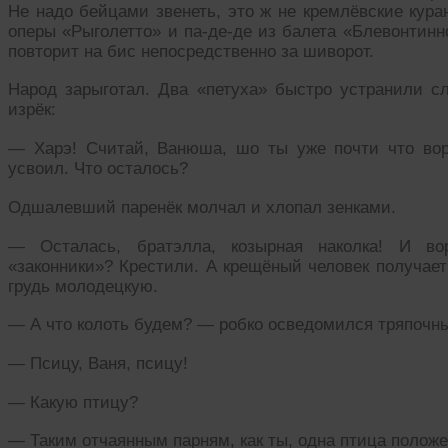
Не надо бейцами звенеть, это ж не кремлёвские кур
оперы «Рыголетто» и па-де-де из балета «Блевонтинн
повторит на бис непосредственно за шиворот.
Народ зарыготал. Два «петуха» быстро устранили с
изрёк:
— Харэ! Считай, Ванюша, шо ты уже почти что вор
усвоил. Что осталось?
Одшалевший паренёк молчал и хлопал зенками.
— Осталась, братэлла, козырная наколка! И вор
«законники»? Крестили. А крещёный человек получает
грудь молодецкую.
— А что колоть будем? — робко осведомился тряпочны
— Псицу, Ваня, псицу!
— Какую птицу?
— Таким отчаянным парням, как ты, одна птица полож