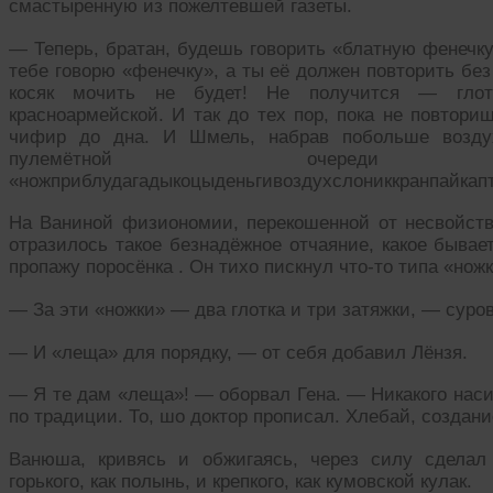
смастыренную из пожелтевшей газеты.
— Теперь, братан, будешь говорить «блатную фенечку
тебе говорю «фенечку», а ты её должен повторить без
косяк мочить не будет! Не получится — гло
красноармейской. И так до тех пор, пока не повтор
чифир до дна. И Шмель, набрав побольше воздух
пулемётной очере
«ножприблудагадыкоцыденьгивоздухслониккранпайкап
На Ваниной физиономии, перекошенной от несвойстве
отразилось такое безнадёжное отчаяние, какое бывае
пропажу поросёнка . Он тихо пискнул что-то типа «нож
— За эти «ножки» — два глотка и три затяжки, — суро
— И «леща» для порядку, — от себя добавил Лёнзя.
— Я те дам «леща»! — оборвал Гена. — Никакого наси
по традиции. То, шо доктор прописал. Хлебай, создани
Ванюша, кривясь и обжигаясь, через силу сделал
горького, как полынь, и крепкого, как кумовской кулак.