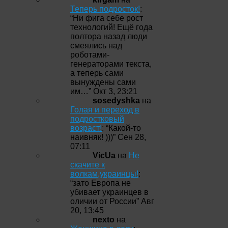
Теперь подросток!
:
“
Ни фига себе рост
технологий! Ещё года
полтора назад люди
смеялись над
роботами-
генераторами текста,
а теперь сами
вынуждены сами
им…
”
Окт 3, 23:21
sosedyshka
на
Голая и переход в
подростковый
возраст!
: “
Какой-то
наивняк! )))
”
Сен 28,
07:11
VicUa
на
Не
скачите к
волкам,украинцы!
:
“
зато Европа не
убивает украинцев в
оличии от России
”
Авг
20, 13:45
nexto
на