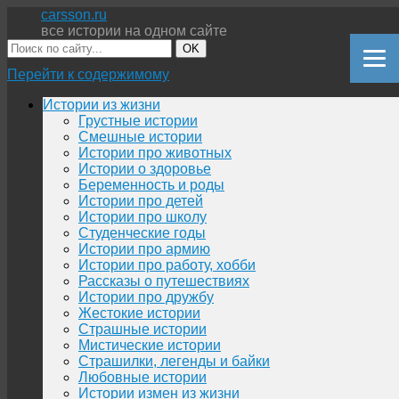
carsson.ru
все истории на одном сайте
OK
Перейти к содержимому
Истории из жизни
Грустные истории
Смешные истории
Истории про животных
Истории о здоровье
Беременность и роды
Истории про детей
Истории про школу
Студенческие годы
Истории про армию
Истории про работу, хобби
Рассказы о путешествиях
Истории про дружбу
Жестокие истории
Страшные истории
Мистические истории
Страшилки, легенды и байки
Любовные истории
Истории измен из жизни