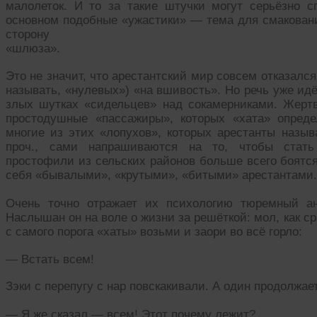
малолеток. И то за такие штучки могут серьёзно с
основном подобные «ужастики» — тема для смаковани
сторону
«шлюза».
Это не значит, что арестантский мир совсем отказался 
называть, «нулевых») «на вшивость». Но речь уже идё
злых шутках «сидельцев» над сокамерниками. Жертва
простодушные «пассажиры», которых «хата» определ
многие из этих «лопухов», которых арестанты назыв
проч., сами напрашиваются на то, чтобы стать 
простофили из сельских районов больше всего боятся
себя «бывалыми», «крутыми», «битыми» арестантами.
Очень точно отражает их психологию тюремный ан
Наслышан он на воле о жизни за решёткой: мол, как ср
с самого порога «хаты» возьми и заори во всё горло:
— Встать всем!
Зэки с перепугу с нар повскакивали. А один продолжае
— Я же сказал — всем! Этот почему лежит?