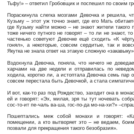
Тьфу!» – ответил Гробовщик и поспешил по своим г
Пораскинула слегка мозгами Девочка и решила, чт
Кузьму – этот уж точно знает, где его Мать обитае
где Кузьму найти можно – не знают жители такого 
тоже ничего путного не говорят – то ли не знают, 
частенько советуют Девочке ещё сходить «К чёрт
гонял», а некоторые, совсем сердитые, так и вов
Якутка не знала ответ на этакую сложную «закавыку»
Вздохнула Девочка, поняла, что ничего не доведае
харчами на две недели и отправилась по неведом
ходила, коротко ли, а истоптала Девочка семь пар 
совсем перестала быть Девочкой, а стала симпатич
И вот, как-то раз под Рождество, заходит она в мон
ей и говорят: «Эх, милая, зря ты тут ночевать соб
сос-то-ит пе-чаль ва-ша, гос-по-да мо-на-хи?» –спр
Пошептались меж собой монахи и говорят: «
помещении, а кто вытворяет это – не ведаем, бои
позвали для прекращения такого безобразия».