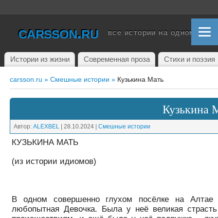
carsson.ru
все истории на одном сайт
Истории из жизни
Современная проза
Стихи и поэзия
carsson.ru »
Смешные истории »
Кузькина Мать
Кузькина 
Автор:
ALEXBEL
|
28.10.2024
|
Смешные истории
КУЗЬКИНА МАТЬ
(из истории идиомов)
В одном совершенно глухом посёлке на Алтае
любопытная Девочка. Была у неё великая страст