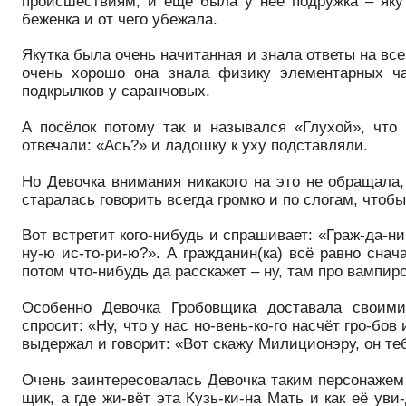
происшествиям, и ещё была у неё подружка – якут
беженка и от чего убежала.
Якутка была очень начитанная и знала ответы на вс
очень хорошо она знала физику элементарных ча
подкрылков у саранчовых.
А посёлок потому так и назывался «Глухой», что
отвечали: «Ась?» и ладошку к уху подставляли.
Но Девочка внимания никакого на это не обращала,
старалась говорить всегда громко и по слогам, чтоб
Вот встретит кого-нибудь и спрашивает: «Граж-да-нин
ну-ю ис-то-ри-ю?». А гражданин(ка) всё равно снача
потом что-нибудь да расскажет – ну, там про вампи
Особенно Девочка Гробовщика доставала своими 
спросит: «Ну, что у нас но-вень-ко-го насчёт гро-бов
выдержал и говорит: «Вот скажу Милиционэру, он теб
Очень заинтересовалась Девочка таким персонажем 
щик, а где жи-вёт эта Кузь-ки-на Мать и как её уви-