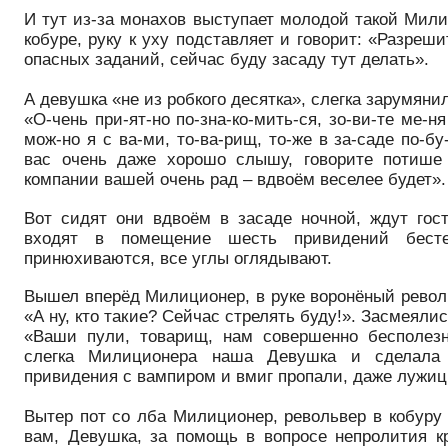
И тут из-за монахов выступает молодой такой Мили
кобуре, руку к уху подставляет и говорит: «Разре
опасных заданий, сейчас буду засаду тут делать».
А девушка «не из робкого десятка», слегка зарумянил
«О-чень при-ят-но по-зна-ко-мить-ся, зо-ви-те ме-ня
мож-но я с ва-ми, то-ва-рищ, то-же в за-саде по-
вас очень даже хорошо слышу, говорите потише 
компании вашей очень рад – вдвоём веселее будет».
Вот сидят они вдвоём в засаде ночной, ждут го
входят в помещение шесть привидений бест
принюхиваются, все углы оглядывают.
Вышел вперёд Милиционер, в руке воронёный револ
«А ну, кто такие? Сейчас стрелять буду!». Засмеяли
«Ваши пули, товарищ, нам совершенно бесполезн
слегка Милиционера наша Девушка и сделала 
привидения с вампиром и вмиг пропали, даже лужи
Вытер пот со лба Милиционер, револьвер в кобуру 
вам, Девушка, за помощь в вопросе непролития к