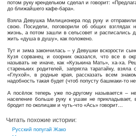
потом руку крендельком сделал и говорит: «Предла
до ближайшего кафе-бара».
Взяла Девушка Милиционера под руку и отправили
свою. Посидели, поговорили об общих взглядах 
жизнь, а потом зашли в сельсовет и расписались 
жить «душа в душу», как положено.
Тут и зима закончилась – у Девушки вскорости сын
Кузя сорванец и озорник оказался, что все в ок
называть не иначе, как «Кузькина Мать», ха-ха. Р
стареньких родителей, запрягла таратайку, взяла 
«Глухой», в родные края, рассказать всем знако
надобность такая будет (чтоб попусту башмаки-то не
А посёлок теперь уже по-другому называется – не
население больше руку к ушам не прикладывает, в
бродит по околицам и чуть-что «Ась» говорит…
Читать похожие истории:
Русский попугай Жако