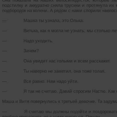
Она показала на наших велосипедисток, которые л
подстилку и аккуратно сняла трусики и протянула их
подбородок на колени. А рядом с нами спорили «велос
— Машка ты узнала, это Олька.
— Витька, как я могла не узнать, мы столько лет 
— Надо уходить.
— Зачем?
— Она увидит нас голыми и всем расскажет.
— Ты наверно не заметил, она тоже голая.
— Все равно. Нам надо уйти.
— Я так не считаю. Давай спросим Настю. Как ска
Маша и Витя повернулись к третьей девочке. Та задум
— Я считаю мы должны подойти и поздороваться,
вообще пригласить ее с нами купаться. Пошли.