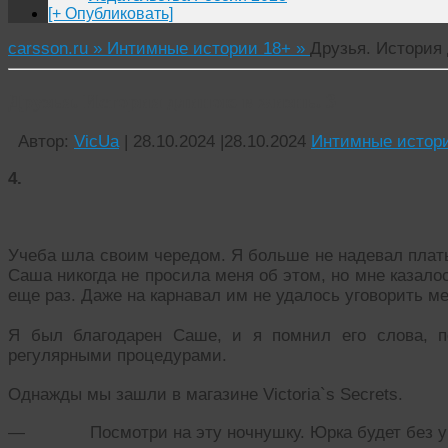
[+ Опубликовать]
carsson.ru »
Интимные истории 18+ »
Друзья. История 
Друзья. История длиною в жизнь. 3
Автор:
VicUa
|
28.10.2024
|
28.10.2024
Интимные истор
4.
Учеба шла своим чередом. Я больше не надевал плать
Саша никогда не просила меня об этом, но мне казало
еще раз. Даже на карнавал им не удалось уговорить ме
Я был благодарен Саше, и я помнил его слова, 
регулярными процедурами.
Однажды мы зашли в магазине Victoria`s Secrets.
— Посмотри на эту ночнушку. Юрка будет без ума,