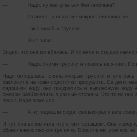
— Надя, ну как купаться без лифчика?
— Отлично, и опять же мокрого лифчика нет.
— Так снимай и трусики.
— Я не знаю.
Видно, что она колебалась. И хочется и стыдно немног
— Надя, сними трусики и ложись на живот. Попы 
Надя огляделась, сняла мокрые трусики и улеглась 
разложила на краю подстилки просушить. Ее дети, на
ладошках воду, они подкрались и выплеснули воду е
смехом разбежались в разные стороны. Кто-то из них 
песок. Надя вскочила.
— А ну подошли сюда, сколько раз я вам говор
И тут она вспомнила что стоит голышом. Она поверну
облепленную песком тряпочку. Бросила ее, уселась на 