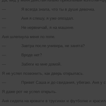
Да, вид у меня действительно прикольный колготки+ф
— Я всегда знала, что ты в душе девочка.
— Аня я спешу, я уже опоздал.
— Не нервничай, я на машине.
Аня шлепнула меня по попе.
— Завтра после универа, не занята?
— Вроде нет?
— Забеги ко мне домой.
Я не успел позвонить, как дверь открылась.
— Привет Саша и до свидания, убегаю. Аня у себ
Я даже рот не успел открыть.
Аня сидела на кровати в трусиках и футболке и красила