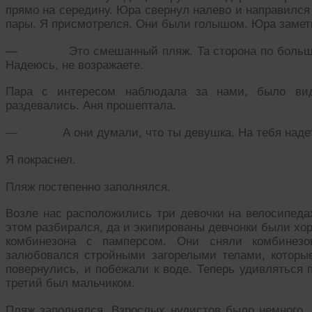
прямо на середину. Юра свернул налево и направился
пары. Я присмотрелся. Они были голышом. Юра замет
— Это смешанный пляж. Та сторона по большей ча
Надеюсь, не возражаете.
Пара с интересом наблюдала за нами, было вид
раздевались. Аня прошептала.
— А они думали, что ты девушка. На тебя надеть к
Я покраснел.
Пляж постепенно заполнялся.
Возле нас расположились три девочки на велосипеда
этом разбирался, да и экипированы девчонки были хо
комбинезона с памперсом. Они сняли комбинезо
залюбовался стройными загорелыми телами, которые 
повернулись, и побежали к воде. Теперь удивляться 
третий был мальчиком.
Пляж заполнялся. Взрослых нудистов было немного,