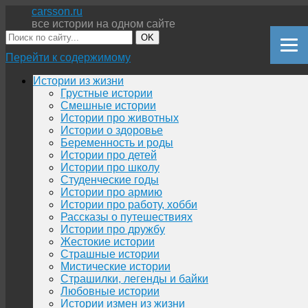
carsson.ru
все истории на одном сайте
OK
Перейти к содержимому
Истории из жизни
Грустные истории
Смешные истории
Истории про животных
Истории о здоровье
Беременность и роды
Истории про детей
Истории про школу
Студенческие годы
Истории про армию
Истории про работу, хобби
Рассказы о путешествиях
Истории про дружбу
Жестокие истории
Страшные истории
Мистические истории
Страшилки, легенды и байки
Любовные истории
Истории измен из жизни