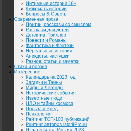
Интимные истории 18+
#Яжемать истории
Вопросы & Советы
Современная проза
Притчи, рассказы со смыслом
Рассказы для детей
Детектив, Триллер
Повести и Романы
Фантастика и Фэнтези
Нереальные истории
Анекдоты, частушки
Разное: статьи и заметки
Стихи и поэзия
Интересное
Календарь на 2023 год
Загадки и Тайны
Мифы и Легенды
Исторические события
Известные люди
НЛО и тайны космоса
Польза и Вред
Психология
Рейтинг ТОП-100 публикаций
Рейтинг авторов IstoriiPro.ru
Издательства России 2023