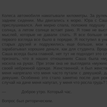
Колеса автомобиля наматывали километры. За руле
заднем сидении. Мы двигались к морю. Юра с Саш
прислушивался. Аня мирно спала, положив подушку
солнца, а летом солнце встает рано. Я тоже не выс
мыслей, которые не давали спать. Я все больше о
первого взгляда все было в порядке. Я поступил в у
старых друзей и подружились еще больше, мои 
зарабатывал хорошие деньги, как для студента. Вро
Саша всегда была главной, нет тут не подходит это с
признать, что в наших отношениях Саша была «му
носила на руках. При этом она не выглядела «мужик
своей небрежной одежде. Женственной, я был женств
меня напрягало что меня часто путали с девушкой, 
девушке. Особенно это стало заметно после дня рож
случай на даче меня напугал, у меня что росла грудь? 
— Доброе утро. Который час.
Вопрос был риторическим.