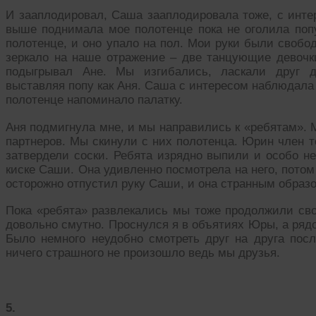
И зааплодировал, Саша зааплодировала тоже, с инте
выше поднимала мое полотенце пока не оголила поп
полотенце, и оно упало на пол. Мои руки были свобод
зеркало на наше отражение – две танцующие девочки
подыгрывал Ане. Мы изгибались, ласкали друг др
выставляя попу как Аня. Саша с интересом наблюдала 
полотенце напоминало палатку.
Аня подмигнула мне, и мы направились к «ребятам». 
партнеров. Мы скинули с них полотенца. Юрин член т
затвердели соски. Ребята изрядно выпили и особо не
киске Саши. Она удивленно посмотрела на него, потом
осторожно отпустил руку Саши, и она странным образ
Пока «ребята» развлекались мы тоже продолжили св
довольно смутно. Проснулся я в объятиях Юры, а ряд
Было немного неудобно смотреть друг на друга посл
ничего страшного не произошло ведь мы друзья.
5.