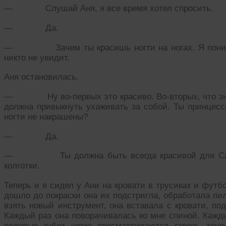
— Слушай Аня, я все время хотел спросить.
— Да.
— Зачем ты красишь ногти на ногах. Я понимаю 
никто не увидит.
Аня остановилась.
— Ну во-первых это красиво. Во-вторых, что знач
должна привыкнуть ухаживать за собой. Ты принцесс
ногти не накрашены?
— Да.
— Ты должна быть всегда красивой для Саши.
колготки.
Теперь и я сидел у Ани на кровати в трусиках и футбо
дошло до покраски она их подстригла, обработала пи
взять новый инструмент, она вставала с кровати, по
Каждый раз она поворачивалась ко мне спиной. Кажды
половые губки четко просматриваются сквозь тонк