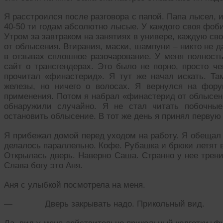
Я расстроился после разговора с папой. Папа лысел, 
40-50 ти годам абсолютно лысые. У каждого своя фоби
Утром за завтраком на занятиях в универе, каждую св
от облысения. Втирания, маски, шампуни – никто не да
в отзывах сплошное разочарование. У меня полность
сайт о трансгендерах. Это было не порно, просто че
прочитал «финастерид». Я тут же начал искать. Та
железы, но ничего о волосах. Я вернулся на фору
применения. Потом я набрал «финастерид от облысени
обнаружили случайно. Я не стал читать побочны
остановить облысение. В тот же день я принял первую 
Я прибежал домой перед уходом на работу. Я обещал 
делалось параллельно. Кофе. Рубашка и брюки летят в
Открылась дверь. Наверно Саша. Странно у нее тренир
Слава богу это Аня.
Аня с улыбкой посмотрела на меня.
— Дверь закрывать надо. Прикольный вид.