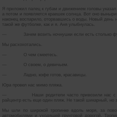
Я приложил палец к губам и движением головы указал 
а потом и появляется краешек солнца. Вот оно выныри
наконец воспарило, оторвавшись о воды. Новый день н
такой же футболке, как и я. Аня улыбнулась.
— Зачем возить ночнушки если есть столько фу
Мы расхохотались.
— О чем смеетесь.
— О своем, о девичьем.
— Ладно, кофе готов, красавицы.
Юра провел нас мимо пляжа.
— Наши родители часто привозили нас с Аней
райцентр есть еще один пляж. Не такой шикарный, но 
Мы шли по широкой тропинке вдоль моря, за пово
автомобилями и уходящей грунтовой дорогой. Тропи