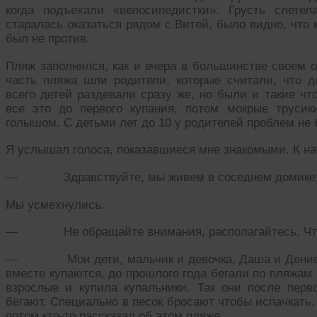
когда подъехали «велосипедистки». Грусть слете
старалась оказаться рядом с Витей, было видно, что 
был не против.
Пляж заполнялся, как и вчера в большинстве своем 
часть пляжа шли родители, которые считали, что д
всего детей раздевали сразу же, но были и такие чт
все это до первого купания, потом мокрые трусик
голышом. С детьми лет до 10 у родителей проблем не 
Я услышал голоса, показавшиеся мне знакомыми. К н
— Здравствуйте, мы живем в соседнем домике, 
Мы усмехнулись.
— Не обращайте внимания, располагайтесь. Что п
— Мои дети, мальчик и девочка, Даша и Денис. Он
вместе купаются, до прошлого года бегали по пляжам 
взрослые и купила купальники. Так они после пер
бегают. Специально в песок бросают чтобы испачкать.
потом кто-то рассказал об этом пляже.