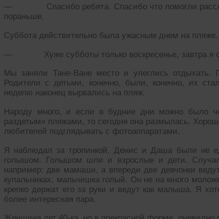
— Спасибо ребята. Спасибо что помогли расслаби
пораньше.
Суббота действительно была ужасным днем на пляже.
— Хуже субботы только воскресенье, завтра я с д
Мы заняли Тане-Ване место и улеглись отдыхать. 
Родители с детьми, конечно, были, конечно, их ст
неделю наконец вырвались на пляж.
Народу много, и если в будние дни можно было ч
раздетым» пляжами, то сегодня она размылась. Хорошо
любителей подглядывать с фотоаппаратами.
Я наблюдал за тропинкой. Денис и Даша были не е
голышом. Голышом шли и взрослые и дети. Случал
например: две мамаши, а впереди две девчонки ведут
купальниках, мальчишка голый. Он не на много моложе
крепко держат его за руки и ведут как малыша. Я хо
более интересная пара.
Женщина лет 40-ка, но в прекрасной форме, очевидно 