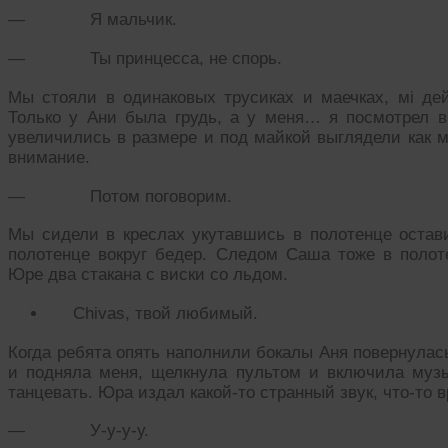
— Я мальчик.
— Ты принцесса, не спорь.
Мы стояли в одинаковых трусиках и маечках, мі дей
Только у Ани была грудь, а у меня… я посмотрел в
увеличились в размере и под майкой выглядели как м
внимание.
— Потом поговорим.
Мы сидели в креслах укутавшись в полотенце оста
полотенце вокруг бедер. Следом Саша тоже в полоте
Юре два стакана с виски со льдом.
Chivas, твой любимый.
Когда ребята опять наполнили бокалы Аня повернулась
и подняла меня, щелкнула пультом и включила музы
танцевать. Юра издал какой-то странный звук, что-то 
— У-у-у-у.