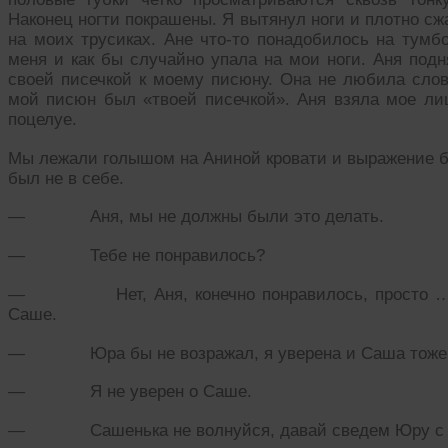
Наконец ногти покрашены. Я вытянул ноги и плотно сж
на моих трусиках. Ане что-то понадобилось на тумбо
меня и как бы случайно упала на мои ноги. Аня под
своей писечкой к моему писюну. Она не любила слово
мой писюн был «твоей писечкой». Аня взяла мое л
поцелуе.
Мы лежали голышом на Аниной кровати и выражение бл
был не в себе.
— Аня, мы не должны были это делать.
— Тебе не понравилось?
— Нет, Аня, конечно понравилось, просто … эт
Саше.
— Юра бы не возражал, я уверена и Саша тоже,
— Я не уверен о Саше.
— Сашенька не волнуйся, давай сведем Юру с не