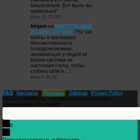
биологичкой. Вот было бы
прикольно!
”
Июл 13, 22:50
kirgam
на
МИР,ТРУД,МАЙ
И ОДНА СТРАНА!
: “
Ну так
войны и маскируют
бессмысленность
псевдоэкономики,
занимающая у людей их
время система не
настолько глупа, чтобы
сгубить себя в…
”
Июл 4, 01:41
FAQ
|
Контакты
|
Реклама
|
Sitemap
|
Privacy Policy
2023 © IstoriiPro.ru – литературный портал для
начинающих писателей!
0
Прокомментировать публикацию...
x