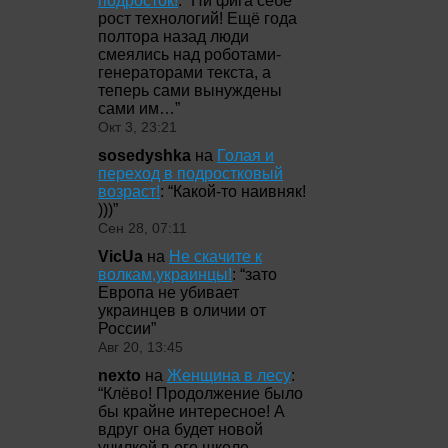
подросток!
: “
Ни фига себе
рост технологий! Ещё года
полтора назад люди
смеялись над роботами-
генераторами текста, а
теперь сами вынуждены
сами им…
”
Окт 3, 23:21
sosedyshka
на
Голая и
переход в подростковый
возраст!
: “
Какой-то наивняк!
)))
”
Сен 28, 07:11
VicUa
на
Не скачите к
волкам,украинцы!
: “
зато
Европа не убивает
украинцев в оличии от
России
”
Авг 20, 13:45
nexto
на
Женщина в лесу
:
“
Клёво! Продолжение было
бы крайне интересное! А
вдруг она будет новой
училкой в его школе,