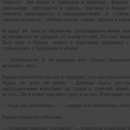
Недолго они ехали и приехали в воротам. Ворот
школьники приходили в школу. Милана и Багдан 
учителя, попрощались с телохранителем и стояли
смотря на школу: «Новая школа, новые друзья и хор
И вдруг её мысли перебили, пробежавшие мими них
остановился не дальше 10 шагов от неё. Он был выс
Был одет в белую кофту с короткими рукавами с 
столкнулась с Багданом и упали.
— И-Извините! Я не увидела вас! Прошу прощения
вставая с него.
Багдан посмотрел на неё и подумал, что она показалась
будто он знал её вечно. Девочка была ростом
распущенными волосами до талии и светлой кожей
встать. Он в ответ протянул руку и встал. В её карих г
— Ещё раз извиняюсь… — сказав это побежала к тому
Багдан подошёл к Милане.
— Славная парочка, согласен? — спросила улыбчиво 