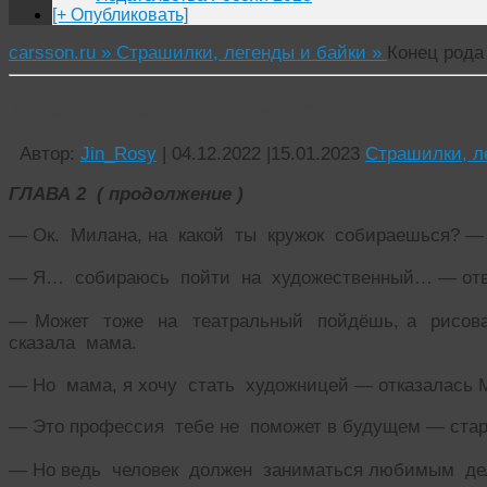
[+ Опубликовать]
carsson.ru »
Страшилки, легенды и байки »
Конец рода 
Конец рода людского Глава 2 (2/2)
Автор:
Jin_Rosy
|
04.12.2022
|
15.01.2023
Страшилки, л
ГЛАВА 2 ( продолжение )
— Ок. Милана, на какой ты кружок собираешься? — 
— Я… собираюсь пойти на художественный… — отве
— Может тоже на театральный пойдёшь, а рисова
сказала мама.
— Но мама, я хочу стать художницей — отказалась 
— Это профессия тебе не поможет в будущем — стара
— Но ведь человек должен заниматься любимым дел