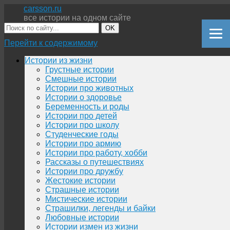
carsson.ru
все истории на одном сайте
OK
Перейти к содержимому
Истории из жизни
Грустные истории
Смешные истории
Истории про животных
Истории о здоровье
Беременность и роды
Истории про детей
Истории про школу
Студенческие годы
Истории про армию
Истории про работу, хобби
Рассказы о путешествиях
Истории про дружбу
Жестокие истории
Страшные истории
Мистические истории
Страшилки, легенды и байки
Любовные истории
Истории измен из жизни