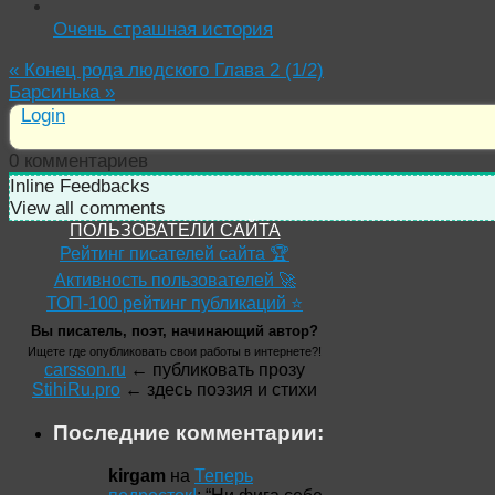
Очень страшная история
«
Конец рода людского Глава 2 (1/2)
Барсинька
»
Login
0
комментариев
Inline Feedbacks
View all comments
ПОЛЬЗОВАТЕЛИ САЙТА
Рейтинг писателей сайта 🏆
Активность пользователей 🚀
ТОП-100 рейтинг публикаций ⭐
Вы писатель, поэт, начинающий автор?
Ищете где опубликовать свои работы в интернете?!
carsson.ru
← публиковать прозу
StihiRu.pro
← здесь поэзия и стихи
Последние комментарии:
kirgam
на
Теперь