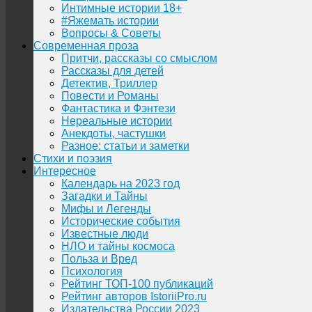
Интимные истории 18+
#Яжемать истории
Вопросы & Советы
Современная проза
Притчи, рассказы со смыслом
Рассказы для детей
Детектив, Триллер
Повести и Романы
Фантастика и Фэнтези
Нереальные истории
Анекдоты, частушки
Разное: статьи и заметки
Стихи и поэзия
Интересное
Календарь на 2023 год
Загадки и Тайны
Мифы и Легенды
Исторические события
Известные люди
НЛО и тайны космоса
Польза и Вред
Психология
Рейтинг ТОП-100 публикаций
Рейтинг авторов IstoriiPro.ru
Издательства России 2023