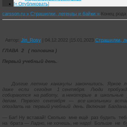
[+ Опубликовать]
carsson.ru »
Страшилки, легенды и байки »
Конец рода 
Конец рода людского Глава 2 (1/2)
Автор:
Jin_Rosy
|
04.12.2022
|
15.01.2023
Страшилки, л
ГЛАВА 2 ( половина )
Первый учебный день.
Долгие летние каникулы закончились. Яркое ле
даже если сегодня 1 сентября. Люди пробуж
собираются на работу, а некоторые в школьные 
делам. Первого сентября — все школьники вс
опоздать на первый учебный день. Включая Багдана
— Баг! Ну вставай! Сколько мне ещё раз будить т
на брата — Ладно, не хочешь, не надо! Больше не бу