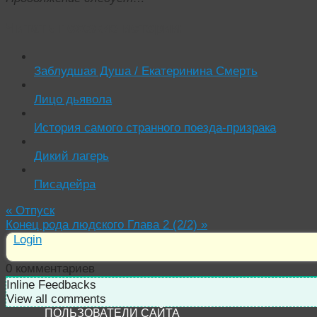
Читать похожие истории:
Заблудшая Душа / Екатеринина Смерть
Лицо дьявола
История самого странного поезда-призрака
Дикий лагерь
Писадейра
«
Отпуск
Конец рода людского Глава 2 (2/2)
»
Login
0
комментариев
Inline Feedbacks
View all comments
ПОЛЬЗОВАТЕЛИ САЙТА