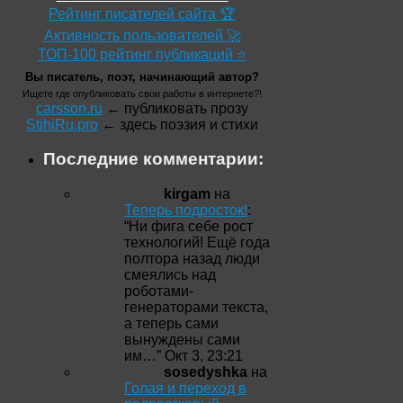
Рейтинг писателей сайта 🏆
Активность пользователей 🚀
ТОП-100 рейтинг публикаций ⭐
Вы писатель, поэт, начинающий автор?
Ищете где опубликовать свои работы в интернете?!
carsson.ru
← публиковать прозу
StihiRu.pro
← здесь поэзия и стихи
Последние комментарии:
kirgam
на
Теперь подросток!
:
“
Ни фига себе рост
технологий! Ещё года
полтора назад люди
смеялись над
роботами-
генераторами текста,
а теперь сами
вынуждены сами
им…
”
Окт 3, 23:21
sosedyshka
на
Голая и переход в