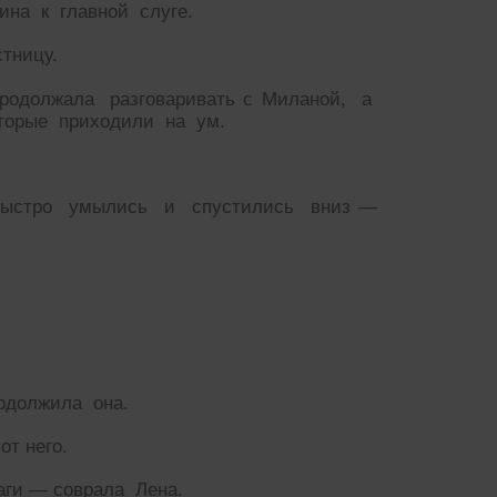
на к главной слуге.
тницу.
родолжала разговаривать с Миланой, а
оторые приходили на ум.
быстро умылись и спустились вниз —
одолжила она.
т него.
аги — соврала Лена.