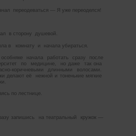
ачал переодеваться — Я уже переоделся!
ал в сторону душевой.
ла в комнату и начала убираться.
 особняке начала работать сразу после
рситет по медицине, но даже так она
асно-коричневыми длинными волосами.
ки делают её нежной и тоненькие мягкие
ки.
аясь по лестнице.
сразу запишись на театральный кружок —