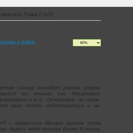
людского Глава 2 (1/2)
егенды и байки
тнее солнце восходит ранним утром,
даются от ночного сна. Некоторые
учреждения и т.д. Остальные по своим
тают рано чтобы подготовиться и не
.
ебя?! — прокричала Милана ранним утром
ду будить тебя! Никогда! Дурак! Я пошла