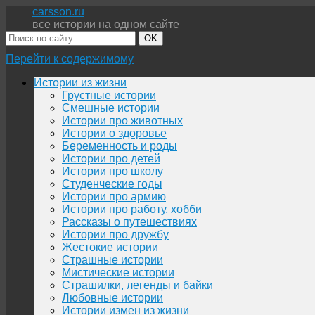
carsson.ru
все истории на одном сайте
OK
Перейти к содержимому
Истории из жизни
Грустные истории
Смешные истории
Истории про животных
Истории о здоровье
Беременность и роды
Истории про детей
Истории про школу
Студенческие годы
Истории про армию
Истории про работу, хобби
Рассказы о путешествиях
Истории про дружбу
Жестокие истории
Страшные истории
Мистические истории
Страшилки, легенды и байки
Любовные истории
Истории измен из жизни