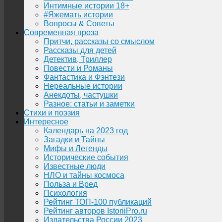
Интимные истории 18+
#Яжемать истории
Вопросы & Советы
Современная проза
Притчи, рассказы со смыслом
Рассказы для детей
Детектив, Триллер
Повести и Романы
Фантастика и Фэнтези
Нереальные истории
Анекдоты, частушки
Разное: статьи и заметки
Стихи и поэзия
Интересное
Календарь на 2023 год
Загадки и Тайны
Мифы и Легенды
Исторические события
Известные люди
НЛО и тайны космоса
Польза и Вред
Психология
Рейтинг ТОП-100 публикаций
Рейтинг авторов IstoriiPro.ru
Издательства России 2023