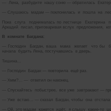
— Лена, разбудите нашу соню — обратилась Екатери
— Слушаюсь мадам — поклонилась и пошла на лес
Пока слуга поднималась по лестнице Екатерина п
Аркадий писал, приговаривая вслух предложения, к
В комнате Багдана:
— Господин Багдан, ваша мама желает что бы 
начала будить Лена, постучавшись в дверь.
Тишина…
— Господин Багдан — повторила ещё раз.
— Хмм?… — ответил он наконец.
— Спускайтесь побыстрее, все уже завтракают — пр
— Уже встаю… — сказал Багдан, чтобы она отстала о
— Ой, это мадам кажется идёт, я слышу какие-то ш