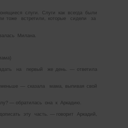
онящиеся слуги. Слуги как всегда были
ли тоже встретили, которые сидели за
валась Милана.
мама)
оздать на первый же день. — ответила
-меньше — сказала мама, выпивая свой
ллу? — обратилась она к Аркадию.
дописать эту часть. — говорит Аркадий,