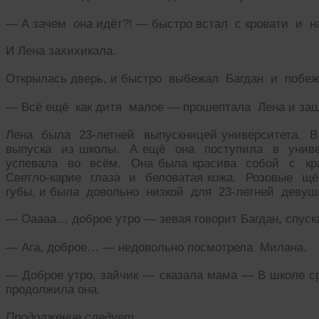
— А зачем она идёт?! — быстро встал с кровати и н
И Лена захихикала.
Открылась дверь, и быстро выбежал Багдан и побеж
— Всё ещё как дитя малое — прошептала Лена и заш
Лена была 23-летней выпускницей университета. В
выпуска из школы. А ещё она поступила в униве
успевала во всём. Она была красива собой с кр
Светло-карие глаза и беловатая кожа. Розовые щё
губы, и была довольно низкой для 23-летней девуш
— Оаааа… доброе утро — зевая говорит Багдан, спуск
— Ага, доброе… — недовольно посмотрела Милана.
— Доброе утро, зайчик — сказала мама — В школе 
продолжила она.
Продолжение следует…