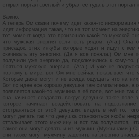
открыл портал светлый и убрал её туда в этот портал
Важно.
А теперь Ом скажи почему идет какая-то информация ч
идет информация такая, что на тот момент на энергию
тот момент когда это произошло какой-то мужской эне
что мужская энергия если есть рядом. (Ага.) Она о
присадок, этих инкубы которые ходят и ищут с кем б
скачивать эту энергию. (Да я все поняла.) Ом мне п
получили уже энергию да, подключились к кому-то. 
бояться мужскую энергию. (Ага.) И уже не подпуска
поэтому в мире, вот Ом мне сейчас показывает что м
Которые даже могут и не всегда ощущать что на них
Вот по идее все хорошо девушка там симпатичная, а од
появляется какой-то мужчина в её поле, вот мне так с
она начинает создавать вокруг девушки такое поле эн
которое начинает воздействовать на подсознани
отстраняться от этой девушки, видеть в ней то, того
могут делать так что девушка становиться якобы некр
отталкивает этого мужчину и вот так получается, ч
самое они могут делать и из мужчин. (Мужчинами.) С 
они также могут мужчину зацепить на энергию знаешь