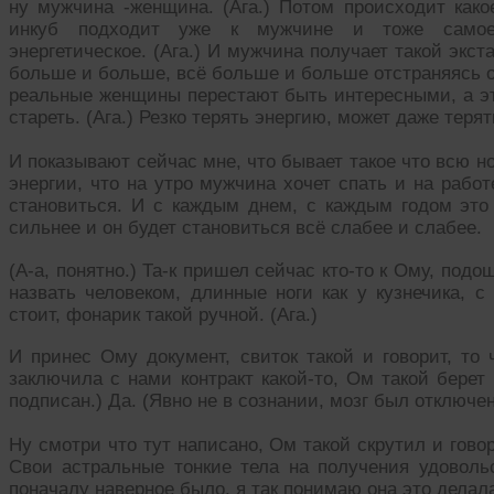
ну мужчина -женщина. (Ага.) Потом происходит како
инкуб подходит уже к мужчине и тоже самое 
энергетическое. (Ага.) И мужчина получает такой экста
больше и больше, всё больше и больше отстраняясь о
реальные женщины перестают быть интересными, а эт
стареть. (Ага.) Резко терять энергию, может даже терят
И показывают сейчас мне, что бывает такое что всю но
энергии, что на утро мужчина хочет спать и на рабо
становиться. И с каждым днем, с каждым годом это 
сильнее и он будет становиться всё слабее и слабее.
(А-а, понятно.) Та-к пришел сейчас кто-то к Ому, подо
назвать человеком, длинные ноги как у кузнечика, с
стоит, фонарик такой ручной. (Ага.)
И принес Ому документ, свиток такой и говорит, то 
заключила с нами контракт какой-то, Ом такой берет 
подписан.) Да. (Явно не в сознании, мозг был отключен
Ну смотри что тут написано, Ом такой скрутил и говори
Свои астральные тонкие тела на получения удовольс
поначалу наверное было, я так понимаю она это делала