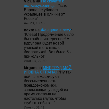
VicUa
на
Не скачите к
волкам,украинцы!
: “
зато
Европа не убивает
украинцев в оличии от
России
”
Авг 20, 13:45
nexto
на
Женщина в лесу
:
“
Клёво! Продолжение было
бы крайне интересное! А
вдруг она будет новой
училкой в его школе,
биологичкой. Вот было бы
прикольно!
”
Июл 13, 22:50
kirgam
на
МИР,ТРУД,МАЙ
И ОДНА СТРАНА!
: “
Ну так
войны и маскируют
бессмысленность
псевдоэкономики,
занимающая у людей их
время система не
настолько глупа, чтобы
сгубить себя в…
”
Июл 4, 01:41