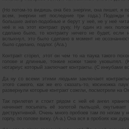
(Но потом-то видишь она без энергии, она пишет, я п
всем, энергии нет последние три года.) Подожди 
большие ангел-подобные и берут у неё, не у неё чита
неё и на этот контракт руку. Ну один из них поло
сделано было, то контракту ничего не будет, если н
вспыхнул, это было сделано в момент не осознаннос
было сделано, подлог. (Ага.)
Контракт сгорел, этот он чем то на паука такого пох
голове и длинные, тонкие ножки такие уковылял. (
нотариус который заключает контракты. (С инкубами в
Да ну со всеми этими людьми заключают контракты,
этого самого, как же его сказать-то, косиножка пау
развернули которые контракт сожгли, посмотрели на О
Так прилетел и стоит рядом с ней её ангел храни
начинает посыпать её золотой пыльцой, окутывает 
деструктивной. Очень много пробоев там по ногам у не
горлу, по голове вижу. (А-а.) Она вся в пробоях как дур