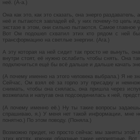
неё. (А-а.)
Она как это, как это сказать, она энерго раздаватель, 
неё и пытаются завладей ей, у них почему-то цель ид
экстазе в этом, они сильно пытаются. Самое главное 
Вот Ом подошел схватил этих кто рядом с ней бы
трансформацию на светлые энергии. (Ага.)
А эту которая на ней сидит так просто не вынуть, он
внутри стоят, её нужно ослабить чтобы снять. Она т
подключиться ещё бы всё дальше и дальше качать эн
(А почему именно на этого человека выбрала.) Я не 
Сейчас, Ом взял её за горло эту присадку и немно
снимать, чтобы она снялась, она пришла через испуг
возжелала и напугав она подсоединилась к ней, предс
(А почему именно её.) Ну ты такие вопросы задаешь,
спрашиваю, я.) У меня нет такой информации, мне н
понятно.) По этом поводу. (Поняла.)
Возможно придет, но просто сейчас мы заняты этой п
этих когтях, крючки образные такие неприятные. Вот