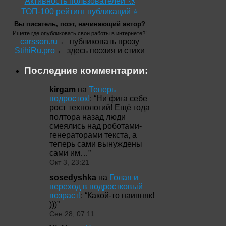
Активность пользователей 🚀
ТОП-100 рейтинг публикаций ⭐
Вы писатель, поэт, начинающий автор?
Ищете где опубликовать свои работы в интернете?!
carsson.ru
← публиковать прозу
StihiRu.pro
← здесь поэзия и стихи
Последние комментарии:
kirgam
на
Теперь
подросток!
: “
Ни фига себе
рост технологий! Ещё года
полтора назад люди
смеялись над роботами-
генераторами текста, а
теперь сами вынуждены
сами им…
”
Окт 3, 23:21
sosedyshka
на
Голая и
переход в подростковый
возраст!
: “
Какой-то наивняк!
)))
”
Сен 28, 07:11