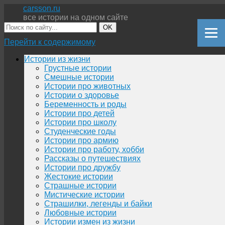
carsson.ru
все истории на одном сайте
OK
Перейти к содержимому
Истории из жизни
Грустные истории
Смешные истории
Истории про животных
Истории о здоровье
Беременность и роды
Истории про детей
Истории про школу
Студенческие годы
Истории про армию
Истории про работу, хобби
Рассказы о путешествиях
Истории про дружбу
Жестокие истории
Страшные истории
Мистические истории
Страшилки, легенды и байки
Любовные истории
Истории измен из жизни