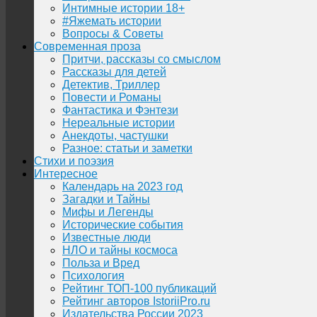
Интимные истории 18+
#Яжемать истории
Вопросы & Советы
Современная проза
Притчи, рассказы со смыслом
Рассказы для детей
Детектив, Триллер
Повести и Романы
Фантастика и Фэнтези
Нереальные истории
Анекдоты, частушки
Разное: статьи и заметки
Стихи и поэзия
Интересное
Календарь на 2023 год
Загадки и Тайны
Мифы и Легенды
Исторические события
Известные люди
НЛО и тайны космоса
Польза и Вред
Психология
Рейтинг ТОП-100 публикаций
Рейтинг авторов IstoriiPro.ru
Издательства России 2023