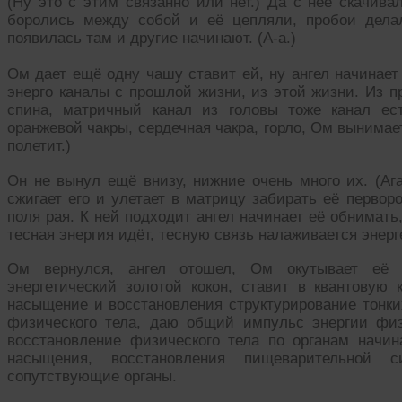
(Ну это с этим связанно или нет.) Да с неё скачива
боролись между собой и её цепляли, пробои делал
появилась там и другие начинают. (А-а.)
Ом дает ещё одну чашу ставит ей, ну ангел начинает
энерго каналы с прошлой жизни, из этой жизни. Из п
спина, матричный канал из головы тоже канал ес
оранжевой чакры, сердечная чакра, горло, Ом вынимае
полетит.)
Он не вынул ещё внизу, нижние очень много их. (Аг
сжигает его и улетает в матрицу забирать её первор
поля рая. К ней подходит ангел начинает её обнимать
тесная энергия идёт, тесную связь налаживается энерг
Ом вернулся, ангел отошел, Ом окутывает её з
энергетический золотой кокон, ставит в квантовую 
насыщение и восстановления структурирование тонких
физического тела, даю общий импульс энергии фи
восстановление физического тела по органам начи
насыщения, восстановления пищеварительной с
сопутствующие органы.