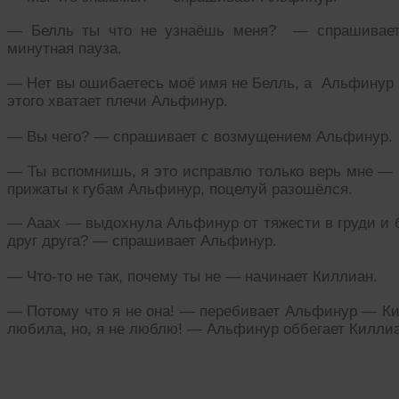
— Белль ты что не узнаёшь меня? — спрашивает
минутная пауза.
— Нет вы ошибаетесь моё имя не Белль, а Альфинур
этого хватает плечи Альфинур.
— Вы чего? — спрашивает с возмущением Альфинур.
— Ты вспомнишь, я это исправлю только верь мне — 
прижаты к губам Альфинур, поцелуй разошёлся.
— Ааах — выдохнула Альфинур от тяжести в груди и 
друг друга? — спрашивает Альфинур.
— Что-то не так, почему ты не — начинает Киллиан.
— Потому что я не она! — перебивает Альфинур — Ки
любила, но, я не люблю! — Альфинур оббегает Киллиан
Читать похожие истории: