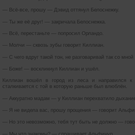
— Всё-все, прошу — Дэвид оттянул Белоснежку.
— Ты же её друг! — закричала Белоснежка.
— Всё, перестаньте — попросил Орландо.
— Молчи — сквозь зубы говорит Киллиан.
— С чего вдруг такой тон, не разговаривай так со мно
— Боже! — воскликнул Киллиан и ушёл.
Киллиан вошёл в город из леса и направился к 
сталкивается с той в которую раньше был влюблён.
— Аккуратно мадам — у Киллиан перехватило дыхани
— Я не видела вас, прошу прощения — говорит Альфин
— Но это невозможно, тебя тут быть не должно — гов
— Мы что знакомы? — спрашивает Альфинур.