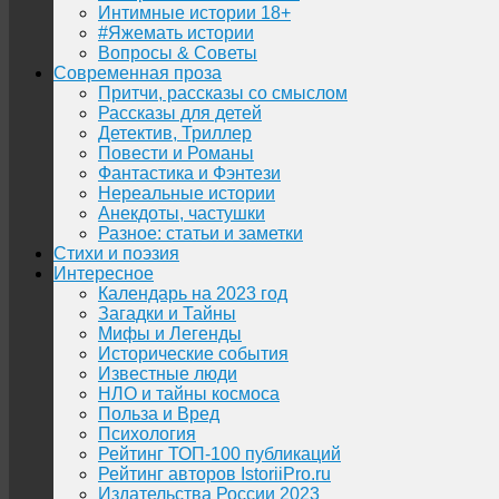
Интимные истории 18+
#Яжемать истории
Вопросы & Советы
Современная проза
Притчи, рассказы со смыслом
Рассказы для детей
Детектив, Триллер
Повести и Романы
Фантастика и Фэнтези
Нереальные истории
Анекдоты, частушки
Разное: статьи и заметки
Стихи и поэзия
Интересное
Календарь на 2023 год
Загадки и Тайны
Мифы и Легенды
Исторические события
Известные люди
НЛО и тайны космоса
Польза и Вред
Психология
Рейтинг ТОП-100 публикаций
Рейтинг авторов IstoriiPro.ru
Издательства России 2023