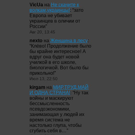
VicUa
на
Не скачите к
волкам,украинцы!
: “
зато
Европа не убивает
украинцев в оличии от
России
”
Авг 20, 13:45
nexto
на
Женщина в лесу
:
“
Клёво! Продолжение было
бы крайне интересное! А
вдруг она будет новой
училкой в его школе,
биологичкой. Вот было бы
прикольно!
”
Июл 13, 22:50
kirgam
на
МИР,ТРУД,МАЙ
И ОДНА СТРАНА!
: “
Ну так
войны и маскируют
бессмысленность
псевдоэкономики,
занимающая у людей их
время система не
настолько глупа, чтобы
сгубить себя в…
”