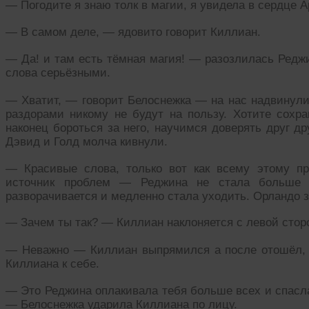
— Погодите я знаю толк в магии, я увидела в сердце 
— В самом деле, — ядовито говорит Киллиан.
— Да! и там есть тёмная магия! — разозлилась Реджи
слова серьёзными.
— Хватит, — говорит Белоснежка — на нас надвинули
раздорами никому не будут на пользу. Хотите сох
наконец бороться за него, научимся доверять друг д
Дэвид и Голд молча кивнули.
— Красивые слова, только вот как всему этому пр
источник проблем — Реджина не стала больше э
разворачивается и медленно стала уходить. Орландо з
— Зачем ты так? — Киллиан наклоняется с левой стор
— Неважно — Киллиан выпрямился а после отошёл, 
Киллиана к себе.
— Это Реджина оплакивала тебя больше всех и спасла
— Белоснежка ударила Киллиана по лицу.