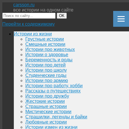
carsson.ru
все истории на одном сайте
OK
Перейти к содержимому
Истории из жизни
Грустные истории
Смешные истории
Истории про животных
Истории о здоровье
Беременность и роды
Истории про детей
Истории про школу
Студенческие годы
Истории про армию
Истории про работу, хобби
Рассказы о путешествиях
Истории про дружбу
Жестокие истории
Страшные истории
Мистические истории
Страшилки, легенды и байки
Любовные истории
Истории измен из жизни