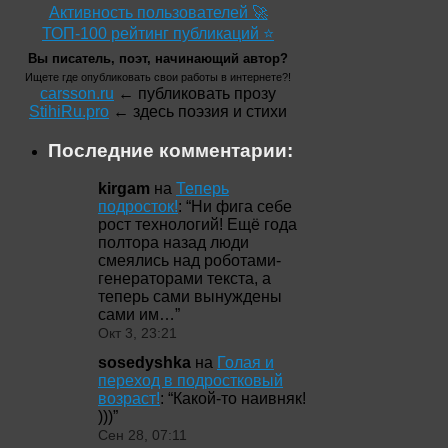
Активность пользователей 🚀
ТОП-100 рейтинг публикаций ⭐
Вы писатель, поэт, начинающий автор?
Ищете где опубликовать свои работы в интернете?!
carsson.ru
← публиковать прозу
StihiRu.pro
← здесь поэзия и стихи
Последние комментарии:
kirgam
на
Теперь
подросток!
: “
Ни фига себе
рост технологий! Ещё года
полтора назад люди
смеялись над роботами-
генераторами текста, а
теперь сами вынуждены
сами им…
”
Окт 3, 23:21
sosedyshka
на
Голая и
переход в подростковый
возраст!
: “
Какой-то наивняк!
)))
”
Сен 28, 07:11