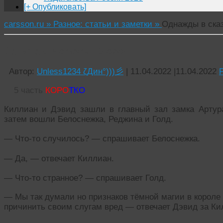
[+ Опубликовать]
carsson.ru »
Разное: статьи и заметки »
Однажды в сказ
Однажды в сказке _ 5 сезон _
Автор:
Unless1234 ζДин°)))彡
|
11.04.2022
|
11.04.2022
5 часть
КОРО
ТКО
Киллиан и Дэвид зашли в главный зал замка Артур
затем вошли Белоснежка, Реджина и Голд.
— Что-то случилось? — спрашивает Белоснежка.
— Да, — отвечает Киллиан.
— Что-то странное? — спрашивает Голд.
— Мы так думали но признаков тёмной магии в короле 
причинить своим слугам вред — отвечает Дэвид за Ки