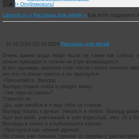
[+ Опубликовать]
carsson.ru »
Рассказы для детей »
Как волк подружился
Как волк подружился с человеком
15.10.2024
|
15.10.2024
Рассказы для детей
Очень давно когда люди были не такие как сейчас 
ночью пропадал и только на утро возвращался.
И вот однажды мальчик спал после своего ночного про
его кто-то начал трясти и он проснулся
-Просыпайся. Валорд
Валорд открыл глаза и увидел маму.
-Уже пора вставать?
Спросил он.
-Да, иди умойся и я жду тебя за столом
Валорд пошел к ручью. Умылся и попил. Валорд разве
был высокий, упитанный и уже взрослый, ему 16 а Ва
Валорда в плечо и улыбнувшись сказал
-Проснулся нас ночной дружок!
На столе уже лежали тарелки из дерева с рисом,прян