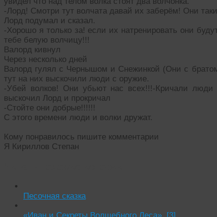
увидел что над телом волка стоят два волчонка.
-Лорд! Смотри тут волчата давай их заберём! Они так
Лорд подумал и сказал.
-Хорошо я только за! если их натренировать они будут
тебе белую волчицу!!!
Валорд кивнул
Через несколько дней
Валорд гулял с Чернышом и Снежинкой (Они с братом 
тут на них выскочили люди с оружие.
-Убей волков! Они убьют нас всех!!!-Кричали люди 
выскочил Лорд и прокричал
-Стойте они добрые!!!!!!
С этого времени люди и волки дружат.
Кому понравилось пишите комментарии
Я Кириллов Степан
Читать похожие истории:
Песочная сказка
«Иван и Секреты Волшебного Леса». [3]