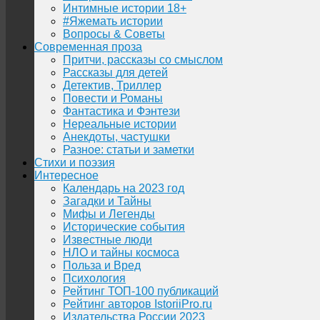
Интимные истории 18+
#Яжемать истории
Вопросы & Советы
Современная проза
Притчи, рассказы со смыслом
Рассказы для детей
Детектив, Триллер
Повести и Романы
Фантастика и Фэнтези
Нереальные истории
Анекдоты, частушки
Разное: статьи и заметки
Стихи и поэзия
Интересное
Календарь на 2023 год
Загадки и Тайны
Мифы и Легенды
Исторические события
Известные люди
НЛО и тайны космоса
Польза и Вред
Психология
Рейтинг ТОП-100 публикаций
Рейтинг авторов IstoriiPro.ru
Издательства России 2023