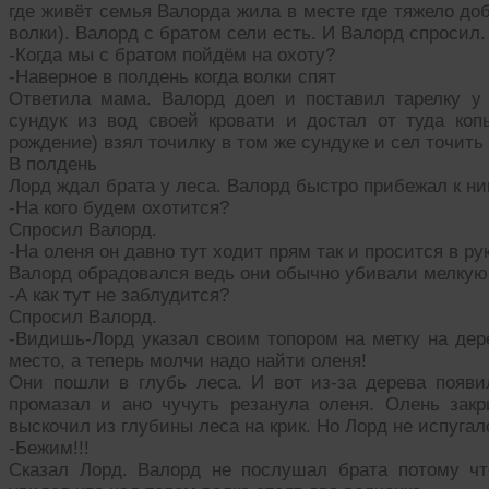
где живёт семья Валорда жила в месте где тяжело доб
волки). Валорд с братом сели есть. И Валорд спросил.
-Когда мы с братом пойдём на охоту?
-Наверное в полдень когда волки спят
Ответила мама. Валорд доел и поставил тарелку у
сундук из вод своей кровати и достал от туда коп
рождение) взял точилку в том же сундуке и сел точить 
В полдень
Лорд ждал брата у леса. Валорд быстро прибежал к ни
-На кого будем охотится?
Спросил Валорд.
-На оленя он давно тут ходит прям так и просится в ру
Валорд обрадовался ведь они обычно убивали мелкую 
-А как тут не заблудится?
Спросил Валорд.
-Видишь-Лорд указал своим топором на метку на дер
место, а теперь молчи надо найти оленя!
Они пошли в глубь леса. И вот из-за дерева появил
промазал и ано чучуть резанула оленя. Олень зак
выскочил из глубины леса на крик. Но Лорд не испугал
-Бежим!!!
Сказал Лорд. Валорд не послушал брата потому ч