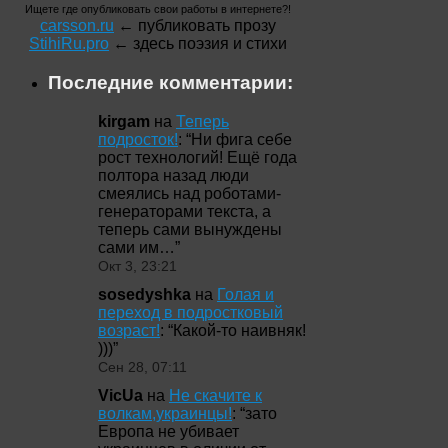
Ищете где опубликовать свои работы в интернете?!
carsson.ru
← публиковать прозу
StihiRu.pro
← здесь поэзия и стихи
Последние комментарии:
kirgam
на
Теперь
подросток!
: “
Ни фига себе
рост технологий! Ещё года
полтора назад люди
смеялись над роботами-
генераторами текста, а
теперь сами вынуждены
сами им…
”
Окт 3, 23:21
sosedyshka
на
Голая и
переход в подростковый
возраст!
: “
Какой-то наивняк!
)))
”
Сен 28, 07:11
VicUa
на
Не скачите к
волкам,украинцы!
: “
зато
Европа не убивает