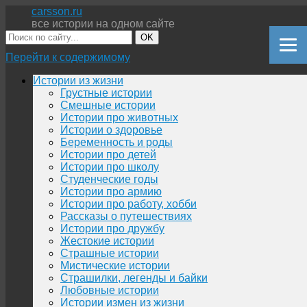
carsson.ru
все истории на одном сайте
OK
Перейти к содержимому
Истории из жизни
Грустные истории
Смешные истории
Истории про животных
Истории о здоровье
Беременность и роды
Истории про детей
Истории про школу
Студенческие годы
Истории про армию
Истории про работу, хобби
Рассказы о путешествиях
Истории про дружбу
Жестокие истории
Страшные истории
Мистические истории
Страшилки, легенды и байки
Любовные истории
Истории измен из жизни