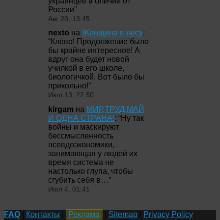
украинцев в оличии от
России
”
Авг 20, 13:45
nexto
на
Женщина в лесу
:
“
Клёво! Продолжение было
бы крайне интересное! А
вдруг она будет новой
училкой в его школе,
биологичкой. Вот было бы
прикольно!
”
Июл 13, 22:50
kirgam
на
МИР,ТРУД,МАЙ
И ОДНА СТРАНА!
: “
Ну так
войны и маскируют
бессмысленность
псевдоэкономики,
занимающая у людей их
время система не
настолько глупа, чтобы
сгубить себя в…
”
Июл 4, 01:41
FAQ
|
Контакты
|
Реклама
|
Sitemap
|
Privacy Policy