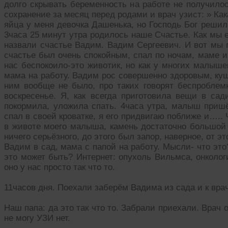
долго скрывать беременность на работе не получило
сохранение за месяц перед родами и врач узист: » Ка
яйца у меня девочка Дашенька, но Господь Бог решил 
3часа 25 минут утра родилось наше Счастье. Как мы 
назвали счастье Вадим. Вадим Сергеевич. И вот мы 
счастье был очень спокойным, спал по ночам, маме и
нас беспокоило-это животик, но как у многих малыш
мама на работу. Вадим рос совершенно здоровым, ку
ним вообще не было, про таких говорят беспроблемн
воскресенье. Я, как всегда приготовила вещи в сад
покормила, уложила спать. 4часа утра, малыш пришёл
спал в своей кроватке, я его придвигаю поближе и…..
в животе моего малыша, камень достаточно большой с
ничего серьёзного, до этого был запор, наверное, от эт
Вадим в сад, мама с папой на работу. Мысли- что это
это может быть? Интернет: опухоль Вильмса, онкологи
оно у нас просто так что то.
11часов дня. Поехали заберём Вадима из сада и к врачу
Наш папа: да это так что то. Забрали приехали. Врач
не могу УЗИ нет.