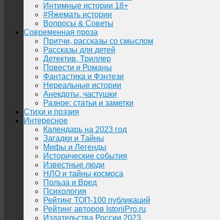
Интимные истории 18+
#Яжемать истории
Вопросы & Советы
Современная проза
Притчи, рассказы со смыслом
Рассказы для детей
Детектив, Триллер
Повести и Романы
Фантастика и Фэнтези
Нереальные истории
Анекдоты, частушки
Разное: статьи и заметки
Стихи и поэзия
Интересное
Календарь на 2023 год
Загадки и Тайны
Мифы и Легенды
Исторические события
Известные люди
НЛО и тайны космоса
Польза и Вред
Психология
Рейтинг ТОП-100 публикаций
Рейтинг авторов IstoriiPro.ru
Издательства России 2023