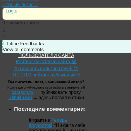
Чёрный пегас
»
Login
0
комментариев
Inline Feedbacks
View all comments
ПОЛЬЗОВАТЕЛИ САЙТА
Рейтинг писателей сайта 🏆
Активность пользователей 🚀
ТОП-100 рейтинг публикаций ⭐
Вы писатель, поэт, начинающий автор?
Ищете где опубликовать свои работы в интернете?!
carsson.ru
← публиковать прозу
StihiRu.pro
← здесь поэзия и стихи
Последние комментарии:
kirgam
на
Теперь
подросток!
: “
Ни фига себе
рост технологий! Ещё года