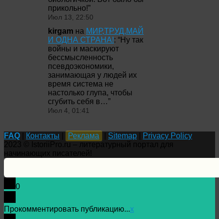
прикольно!
”
Июл 13, 22:50
kirgam
на
МИР,ТРУД,МАЙ
И ОДНА СТРАНА!
: “
Ну так
войны и маскируют
бессмысленность
псевдоэкономики,
занимающая у людей их
время система не
настолько глупа, чтобы
сгубить себя в…
”
Июл 4, 01:41
FAQ
|
Контакты
|
Реклама
|
Sitemap
|
Privacy Policy
2023 © IstoriiPro.ru – литературный портал для
начинающих писателей!
0
Прокомментировать публикацию...
x