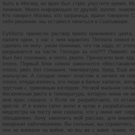
быть в Москву, но врач был строг, упустите время, М
лечение. Много информации от друзей, коллег, знако
Кто говорил Москва, кто заграница, врачи говорили 
себя решение- мы остаёмся лечиться в Сыктывкаре.
Суббота: принесли раствор яркого оранжевого цвета
палате одни, у нас с ним карантин. Потекла химия в
сделать не могу- умом понимаю, что так надо, от этого
разрывается на части. Господи за что??? Перенёс х
был без сознания, и опять рвало. Приносили мне еду,
плохо. Первый блок химии закончился «Восстанавл
плохо, рвёт, без сознания, температура, бред. Ещё 
мальчуган. А сегодня лежит пластом и ничего не пон
плохо, откуда взялись эти люди в белых халатах, кот
грустная с тревожным взглядом. Но мой мальчик силь
бесконечная рвота и температура, которую никак не м
мне врач сказала: » Если не разработаете, то ост
кресле. И я взяла свою волю в кулак и разрабатывал
медсестра на посту мне сказала, что у меня нет сер
обездвижен. Хочу закончить мой рассказ, для мамоче
коварным заболеванием. Вы сильные, вы справитесь, 
они не воевали на войне, но мы же с вами знаем, чт