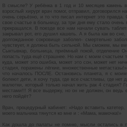
В смысле? У ребёнка в 1 год и 10 месяцев камень 
взрослый хирург врач помог, отправил, договорился на
очень серьёзно, и то что писал интернет это правда.
свое счастье в больницу, за три дня ему стало очень 
прекращался. В поезде все нам начали сувать таблет
закрывал рот, его душил кашель. А я была как во сне
долгожданное сокровище заболел- смертельно забол
чувствует, я должна быть сильной. Мы сможем, мы вм
Сыктывкар, больница, приёмный покой, отделение О
попасть туда ещё страшнее. Но нам с моим счастьем ту
куда, может это ошибка, может это сон, может нет ниче
стадия, поражены лёгкие, множественные метастазы!»
что началось ПОСЛЕ. Остановись планета, я с моим 
болеют дети, я хочу туда, где все счастливы, где нет д
малютки, который только начал жить рак 4 стадия? 
местами!!! Я все выдержу, но он не должен, он ведь
него пойдёт?
Врач, процедурный кабинет: «Надо вставить катетер,
моего мальчика тянутся ко мне и : «Мама, мамочка!»
Как дошла до палаты не помню, мысли остались в п