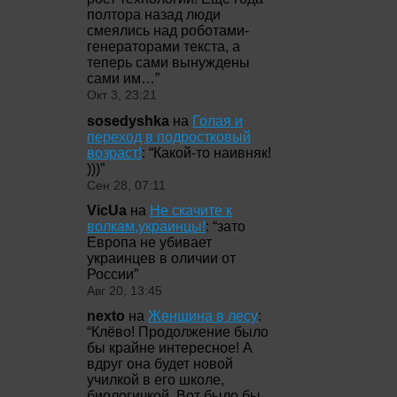
полтора назад люди
смеялись над роботами-
генераторами текста, а
теперь сами вынуждены
сами им…
”
Окт 3, 23:21
sosedyshka
на
Голая и
переход в подростковый
возраст!
: “
Какой-то наивняк!
)))
”
Сен 28, 07:11
VicUa
на
Не скачите к
волкам,украинцы!
: “
зато
Европа не убивает
украинцев в оличии от
России
”
Авг 20, 13:45
nexto
на
Женщина в лесу
:
“
Клёво! Продолжение было
бы крайне интересное! А
вдруг она будет новой
училкой в его школе,
биологичкой. Вот было бы