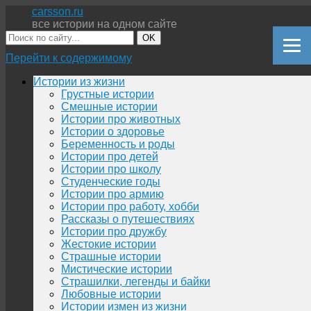
carsson.ru
все истории на одном сайте
OK
Перейти к содержимому
Истории из жизни
Грустные истории
Смешные истории
Истории про животных
Истории о здоровье
Беременность и роды
Истории про детей
Истории про школу
Студенческие годы
Истории про армию
Истории про работу, хобби
Рассказы о путешествиях
Истории про дружбу
Жестокие истории
Страшные истории
Мистические истории
Страшилки, легенды и байки
Любовные истории
Истории измен из жизни