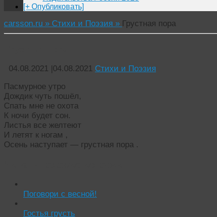
[+ Опубликовать]
carsson.ru »
Стихи и Поэзия »
Грустная пора
Грустная пора
04.08.2021
|
04.08.2021
Стихи и Поэзия
Пасмурное утро
Дождик чуть пошёл,
Спать мне не охота
К ночи будет сон.
Листья все желтеют
И летят к ногам ,
Осень наступает — грустная пора .
Читать похожие истории:
Поговори с весной!
Гостья грусть