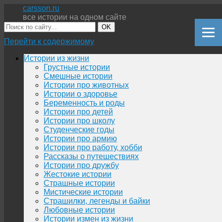
carsson.ru
все истории на одном сайте
OK
Перейти к содержимому
Истории из жизни
Грустные истории
Смешные истории
Истории про животных
Истории о здоровье
Беременность и роды
Истории про детей
Истории про школу
Студенческие годы
Истории про армию
Истории про работу, хобби
Рассказы о путешествиях
Истории про дружбу
Жестокие истории
Страшные истории
Мистические истории
Страшилки, легенды и байки
Любовные истории
Истории измен из жизни