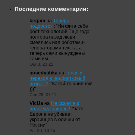
Последние комментарии:
kirgam
на
Теперь
подросток!
: “
Ни фига себе
рост технологий! Ещё года
полтора назад люди
смеялись над роботами-
генераторами текста, а
теперь сами вынуждены
сами им…
”
Окт 3, 23:21
sosedyshka
на
Голая и
переход в подростковый
возраст!
: “
Какой-то наивняк!
)))
”
Сен 28, 07:11
VicUa
на
Не скачите к
волкам,украинцы!
: “
зато
Европа не убивает
украинцев в оличии от
России
”
Авг 20, 13:45