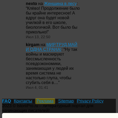
nexto
на
Женщина в лесу
:
“
Клёво! Продолжение было
бы крайне интересное! А
вдруг она будет новой
училкой в его школе,
биологичкой. Вот было бы
прикольно!
”
Июл 13, 22:50
kirgam
на
МИР,ТРУД,МАЙ
И ОДНА СТРАНА!
: “
Ну так
войны и маскируют
бессмысленность
псевдоэкономики,
занимающая у людей их
время система не
настолько глупа, чтобы
сгубить себя в…
”
Июл 4, 01:41
FAQ
|
Контакты
|
Реклама
|
Sitemap
|
Privacy Policy
2023 © IstoriiPro.ru – литературный портал для
начинающих писателей!