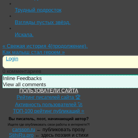
Трудный подросток
Взгляды пустых звёзд.
Искала.
«
Свежая история 4(продолжение).
Как малыш стал героем
»
Login
0
комментариев
Inline Feedbacks
View all comments
ПОЛЬЗОВАТЕЛИ САЙТА
Рейтинг писателей сайта 🏆
Активность пользователей 🚀
ТОП-100 рейтинг публикаций ⭐
Вы писатель, поэт, начинающий автор?
Ищете где опубликовать свои работы в интернете?!
carsson.ru
← публиковать прозу
StihiRu.pro
← здесь поэзия и стихи