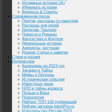
Интимные истории 18+
#Яжемать истории
Вопросы & Советы
Современная проза
Притчи, рассказы со смыслом
Рассказы для детей
Детектив, Триллер
Повести и Романы
Фантастика и Фэнтези
Нереальные истории
Анекдоты, частушки
Разное: статьи и заметки
Стихи и поэзия
Интересное
Календарь на 2023 год
Загадки и Тайны
Мифы и Легенды
Исторические события
Известные люди
НЛО и тайны космоса
Польза и Вред
Психология
Рейтинг ТОП-100 публикаций
Рейтинг авторов IstoriiPro.ru
Издательства России 2023