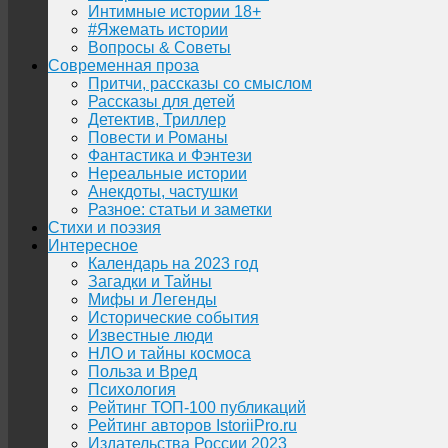
Интимные истории 18+
#Яжемать истории
Вопросы & Советы
Современная проза
Притчи, рассказы со смыслом
Рассказы для детей
Детектив, Триллер
Повести и Романы
Фантастика и Фэнтези
Нереальные истории
Анекдоты, частушки
Разное: статьи и заметки
Стихи и поэзия
Интересное
Календарь на 2023 год
Загадки и Тайны
Мифы и Легенды
Исторические события
Известные люди
НЛО и тайны космоса
Польза и Вред
Психология
Рейтинг ТОП-100 публикаций
Рейтинг авторов IstoriiPro.ru
Издательства России 2023