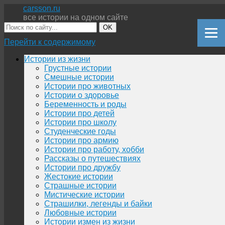
carsson.ru
все истории на одном сайте
OK
Перейти к содержимому
Истории из жизни
Грустные истории
Смешные истории
Истории про животных
Истории о здоровье
Беременность и роды
Истории про детей
Истории про школу
Студенческие годы
Истории про армию
Истории про работу, хобби
Рассказы о путешествиях
Истории про дружбу
Жестокие истории
Страшные истории
Мистические истории
Страшилки, легенды и байки
Любовные истории
Истории измен из жизни