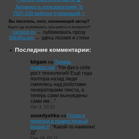
Активность пользователей 🚀
ТОП-100 рейтинг публикаций ⭐
Вы писатель, поэт, начинающий автор?
Ищете где опубликовать свои работы в интернете?!
carsson.ru
← публиковать прозу
StihiRu.pro
← здесь поэзия и стихи
Последние комментарии:
kirgam
на
Теперь
подросток!
: “
Ни фига себе
рост технологий! Ещё года
полтора назад люди
смеялись над роботами-
генераторами текста, а
теперь сами вынуждены
сами им…
”
Окт 3, 23:21
sosedyshka
на
Голая и
переход в подростковый
возраст!
: “
Какой-то наивняк!
)))
”
Сен 28, 07:11