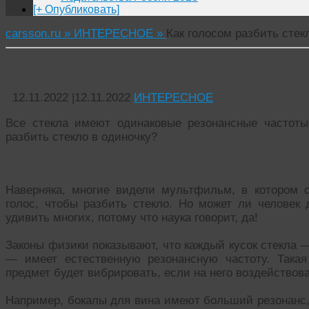
[+ Опубликовать]
carsson.ru »
ИНТЕРЕСНОЕ »
Как голосом разбить стек
Как голосом разбить стекло?
12.11.2022
|
12.11.2022
ИНТЕРЕСНОЕ
Все стекла имеют одинаковые резонансные частоты
разбить стекло в одиночку?
Наверняка, многие видели мультфильм, в котором 
голос, чтобы разбить стекло. Но может ли человек 
удивить многих, потому что наука говорит, да!
Законы физики показывают, что каждый кусок стекла 
— имеет естественную резонансную частоту. Такая
предмет будет вибрировать, если на него воздействова
Например, бокалы для вина имеют больший резонанс,