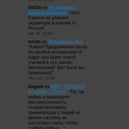
VicUa
на
Не скачите к
волкам,украинцы!
: “
зато
Европа не убивает
украинцев в оличии от
России
”
Авг 20, 13:45
nexto
на
Женщина в лесу
:
“
Клёво! Продолжение было
бы крайне интересное! А
вдруг она будет новой
училкой в его школе,
биологичкой. Вот было бы
прикольно!
”
Июл 13, 22:50
kirgam
на
МИР,ТРУД,МАЙ
И ОДНА СТРАНА!
: “
Ну так
войны и маскируют
бессмысленность
псевдоэкономики,
занимающая у людей их
время система не
настолько глупа, чтобы
сгубить себя в…
”