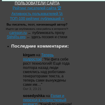
ПОЛЬЗОВАТЕЛИ САЙТА
Рейтинг писателей сайта 🏆
Активность пользователей 🚀
ТОП-100 рейтинг публикаций ⭐
Вы писатель, поэт, начинающий автор?
Ищете где опубликовать свои работы в интернете?!
carsson.ru
← публиковать прозу
StihiRu.pro
← здесь поэзия и стихи
Последние комментарии:
kirgam
на
Теперь
подросток!
: “
Ни фига себе
рост технологий! Ещё года
полтора назад люди
смеялись над роботами-
генераторами текста, а
теперь сами вынуждены
сами им…
”
Окт 3, 23:21
sosedyshka
на
Голая и
переход в подростковый
возраст!
: “
Какой-то наивняк!