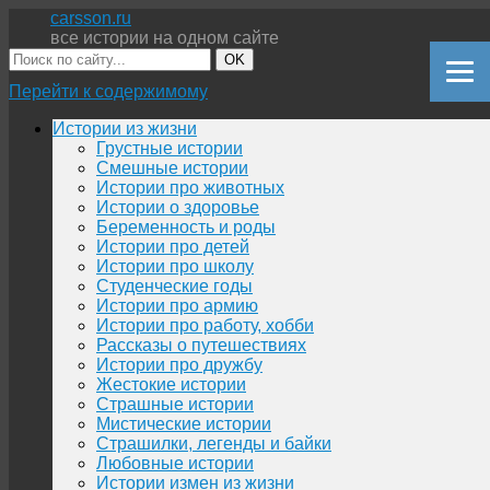
carsson.ru
все истории на одном сайте
OK
Перейти к содержимому
Истории из жизни
Грустные истории
Смешные истории
Истории про животных
Истории о здоровье
Беременность и роды
Истории про детей
Истории про школу
Студенческие годы
Истории про армию
Истории про работу, хобби
Рассказы о путешествиях
Истории про дружбу
Жестокие истории
Страшные истории
Мистические истории
Страшилки, легенды и байки
Любовные истории
Истории измен из жизни