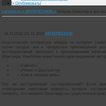
[+ Опубликовать]
carsson.ru »
ИНТЕРЕСНОЕ »
Уильям Шекспир и его на
Уильям Шекспир и его настоящее имя
11.11.2022
|
11.11.2022
ИНТЕРЕСНОЕ
Классическая литература никогда не потеряет своей
полно загадок, как и прекрасных произведений р
исследователей приковано к произведениям велич
Шекспира. Наиболее известными произведениям автор
• «Гамлет»
• «Ромео и Джульетта»
• «Сон в летнюю ночь»
Что же настораживает исследователей? Если пок
очевидными некоторые моменты, которые заставл
полагать, что никакого Шекспира не существовало вовс