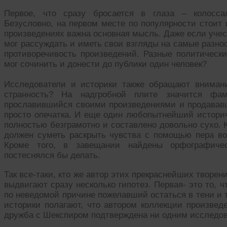
Первое, что сразу бросается в глаза – колосса
Безусловно, на первом месте по популярности стоит 
произведениях важна основная мысль. Даже если учес
мог рассуждать и иметь свои взгляды на самые разноо
противоречивость произведений. Разные политическ
мог сочинить и донести до публики один человек?
Исследователи и историки также обращают внимани
странность? На надгробной плите значится фам
прославившийся своими произведениями и продававш
просто опечатка. И еще один любопытнейший историч
полностью безграмотно и составлено довольно сухо. 
должен суметь раскрыть чувства с помощью пера во
Кроме того, в завещании найдены орфографичес
постеснялся бы делать.
Так все-таки, кто же автор этих прекраснейших творе
выдвигают сразу несколько гипотез. Первая- это то, 
по неведомой причине пожелавший остаться в тени и
историки полагают, что автором коллекции произвед
дружба с Шекспиром подтверждена ни одним исследо