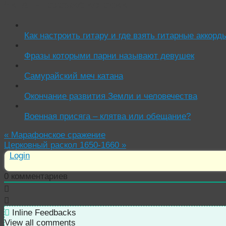
Читать похожие истории:
Как настроить гитару и где взять гитарные аккорд
Фразы которыми парни называют девушек
Самурайский меч катана
Окончание развития Земли и человечества
Военная присяга – клятва или обещание?
«
Марафонское сражение
Церковный раскол 1650-1660
»
Login
0
комментариев
Inline Feedbacks
View all comments