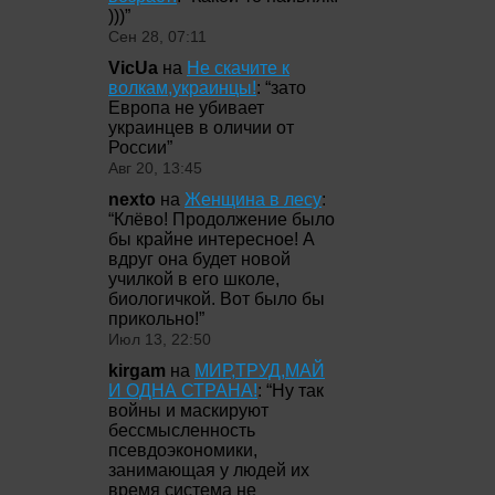
)))
”
Сен 28, 07:11
VicUa
на
Не скачите к
волкам,украинцы!
: “
зато
Европа не убивает
украинцев в оличии от
России
”
Авг 20, 13:45
nexto
на
Женщина в лесу
:
“
Клёво! Продолжение было
бы крайне интересное! А
вдруг она будет новой
училкой в его школе,
биологичкой. Вот было бы
прикольно!
”
Июл 13, 22:50
kirgam
на
МИР,ТРУД,МАЙ
И ОДНА СТРАНА!
: “
Ну так
войны и маскируют
бессмысленность
псевдоэкономики,
занимающая у людей их
время система не