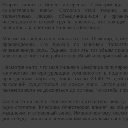
Вторая гипотеза более интересна. Приверженцы 
существовало вовсе. Согласно этой теории, ав
талантливых людей, объединившихся в органи
исследователи второй группы уверены, что находки 
появилось на свет имя Уильяма Шекспира.
Многие исследователи полагают, что Шекспир, даже
произведений. Его дружба со многими талант
определенную роль. Однако, осилить тот объем прои
или только поистине работоспособный и творческий че
Несмотря на то, что имя Уильяма Шекспира популярно
количество литературоведов сомневаются в подлинно
проведенным опросам, лишь около 30-40 % действ
поколений существовал на самом деле. Остальной
пытается если не докопаться до истины, то хотябы пр
Как бы то ни было, классическая литература никогда
одно столетие. Классика благотворно влияет на обще
мышления и словарный запас. Именно поэтому, несмот
долго будут являться величайшим культурным наслед