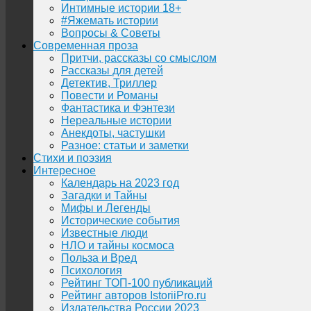
Интимные истории 18+
#Яжемать истории
Вопросы & Советы
Современная проза
Притчи, рассказы со смыслом
Рассказы для детей
Детектив, Триллер
Повести и Романы
Фантастика и Фэнтези
Нереальные истории
Анекдоты, частушки
Разное: статьи и заметки
Стихи и поэзия
Интересное
Календарь на 2023 год
Загадки и Тайны
Мифы и Легенды
Исторические события
Известные люди
НЛО и тайны космоса
Польза и Вред
Психология
Рейтинг ТОП-100 публикаций
Рейтинг авторов IstoriiPro.ru
Издательства России 2023