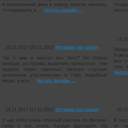
в назначенный день в школу, мечтая наконец-
Лонд
то подержать в …
Читать онлайн
→
начит
О чем же Школьник мечтал летом?
Дети
Планы на будущее
14.1
25.11.2017
|
25.11.2017
Истории про школу
Попрос
9-ом к
Так о чем я мечтал все лето? Не помню
них у
вообще, из головы вылетело полностью. Уже
того.
неделю своих законных каникул слушаю
Читат
различные ультиматумы и тому подобные
вещи, а все …
Читать онлайн
→
Учитель физики
Носо
14.11.2017
|
14.11.2017
Истории про школу
10.1
У нас либо очень пошлый учитель по физике,
В пос
либо у нас очень бурная фантазия. На
от «