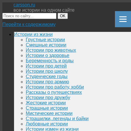
carsson.ru
все истории на одном сайте
OK
Перейти к содержимому
Истории из жизни
Грустные истории
Смешные истории
Истории про животных
Истории о здоровье
Беременность и роды
Истории про детей
Истории про школу
Студенческие годы
Истории про армию
Истории про работу, хобби
Рассказы о путешествиях
Истории про дружбу
Жестокие истории
Страшные истории
Мистические истории
Страшилки, легенды и байки
Любовные истории
Истории измен из жизни