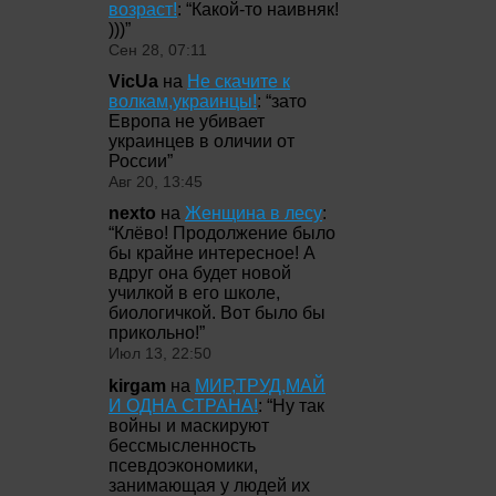
возраст!
: “
Какой-то наивняк!
)))
”
Сен 28, 07:11
VicUa
на
Не скачите к
волкам,украинцы!
: “
зато
Европа не убивает
украинцев в оличии от
России
”
Авг 20, 13:45
nexto
на
Женщина в лесу
:
“
Клёво! Продолжение было
бы крайне интересное! А
вдруг она будет новой
училкой в его школе,
биологичкой. Вот было бы
прикольно!
”
Июл 13, 22:50
kirgam
на
МИР,ТРУД,МАЙ
И ОДНА СТРАНА!
: “
Ну так
войны и маскируют
бессмысленность
псевдоэкономики,
занимающая у людей их