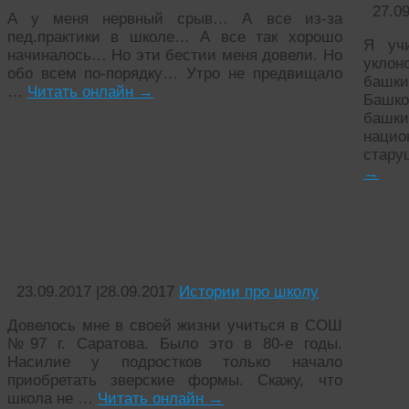
27.0
А у меня нервный срыв… А все из-за
пед.практики в школе… А все так хорошо
Я уч
начиналось… Но эти бестии меня довели. Но
уклон
обо всем по-порядку… Утро не предвищало
башк
…
Читать онлайн
→
Башк
баш
наци
стару
→
Подростковая группировка
восьмидесятых
23.09.2017
|
28.09.2017
Истории про школу
Довелось мне в своей жизни учиться в СОШ
№97 г. Саратова. Было это в 80-е годы.
Насилие у подростков только начало
приобретать зверские формы. Скажу, что
школа не …
Читать онлайн
→