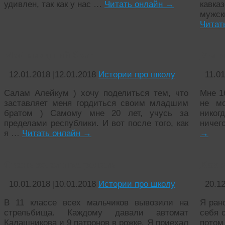
удивлен, так как у нас …
Читать онлайн
→
кавка
мужск
Читат
Мой младший брат
Меня
12.01.2018
|
12.01.2018
Истории про школу
11.0
Салам Алейкум ) хочу поделиться тем, что
Мне 16
заставляет меня гордиться своим младшим
не мо
братом ) Самому мне 20 лет, учусь за
никог
пределами республики. И вот после того, как
ничег
я …
Читать онлайн
→
→
Очень хотел пострелять
Как 
10.01.2018
|
10.01.2018
Истории про школу
20.1
В 11 классе всех мальчиков вывозили на
Я ран
стрельбища. Каждому давали автомат
себя 
Калашникова и 9 патронов в рожке. Я приехал
потом