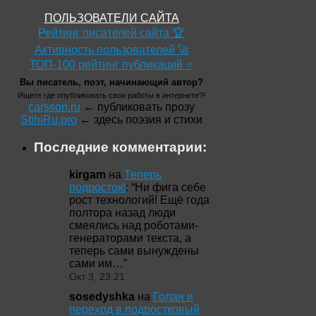
ПОЛЬЗОВАТЕЛИ САЙТА
Рейтинг писателей сайта 🏆
Активность пользователей 🚀
ТОП-100 рейтинг публикаций ⭐
Вы писатель, поэт, начинающий автор?
Ищете где опубликовать свои работы в интернете?!
carsson.ru
← публиковать прозу
StihiRu.pro
← здесь поэзия и стихи
Последние комментарии:
kirgam
на
Теперь
подросток!
: “
Ни фига себе
рост технологий! Ещё года
полтора назад люди
смеялись над роботами-
генераторами текста, а
теперь сами вынуждены
сами им…
”
Окт 3, 23:21
sosedyshka
на
Голая и
переход в подростковый