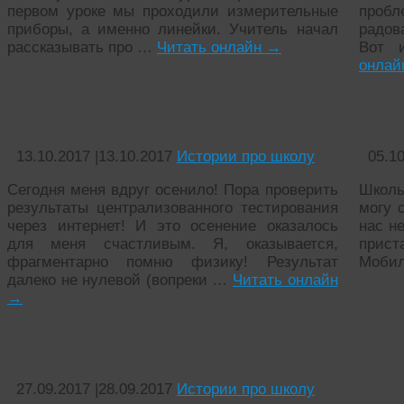
первом уроке мы проходили измерительные
проб
приборы, а именно линейки. Учитель начал
радов
рассказывать про …
Читать онлайн
→
Вот 
онла
Как я собрался поступать без аттестата
Поче
13.10.2017
|
13.10.2017
Истории про школу
05.1
Сегодня меня вдруг осенило! Пора проверить
Школь
результаты централизованного тестирования
могу 
через интернет! И это осенение оказалось
нас н
для меня счастливым. Я, оказывается,
прис
фрагментарно помню физику! Результат
Моби
далеко не нулевой (вопреки …
Читать онлайн
→
А у меня нервный срыв…
Двое
думат
27.09.2017
|
28.09.2017
Истории про школу