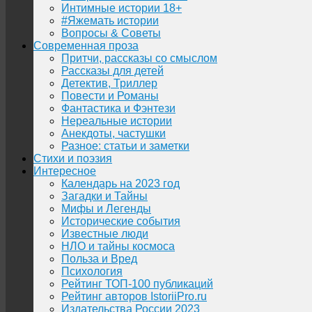
Интимные истории 18+
#Яжемать истории
Вопросы & Советы
Современная проза
Притчи, рассказы со смыслом
Рассказы для детей
Детектив, Триллер
Повести и Романы
Фантастика и Фэнтези
Нереальные истории
Анекдоты, частушки
Разное: статьи и заметки
Стихи и поэзия
Интересное
Календарь на 2023 год
Загадки и Тайны
Мифы и Легенды
Исторические события
Известные люди
НЛО и тайны космоса
Польза и Вред
Психология
Рейтинг ТОП-100 публикаций
Рейтинг авторов IstoriiPro.ru
Издательства России 2023