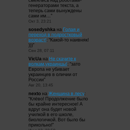
смеялись над роботами-
генераторами текста, а
теперь сами вынуждены
сами им…
”
Окт 3, 23:21
sosedyshka
на
Голая и
переход в подростковый
возраст!
: “
Какой-то наивняк!
)))
”
Сен 28, 07:11
VicUa
на
Не скачите к
волкам,украинцы!
: “
зато
Европа не убивает
украинцев в оличии от
России
”
Авг 20, 13:45
nexto
на
Женщина в лесу
:
“
Клёво! Продолжение было
бы крайне интересное! А
вдруг она будет новой
училкой в его школе,
биологичкой. Вот было бы
прикольно!
”