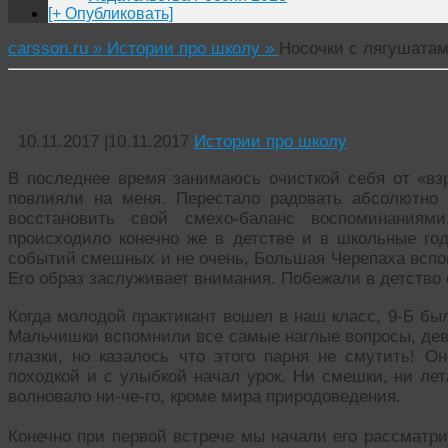
[+ Опубликовать]
carsson.ru »
Истории про школу »
Носочки с лягушата
Носочки с лягушатами
10.11.2017
|
10.11.2017
Истории про школу
В последнее время занимаюсь очисткой себя от «вз
повлияли на меня. Перестало радовать абсолютно 
восстановить свой смехо-баланс воспоминаниям
происходило конечно же в детстве и в школьные год
событий смешных и не очень, Большая Черепаха вспо
Его образ заслуживает внимания. Побежали в детство
Когда молодой практикант вошел в наш класс, 9-Б был
Мальчишки вспомнили все самые наглые вопросы, де
глазки, но казалось что этого парня не смутить! О
походкой и с улыбкой начал урок. Ни смешки, ни ле
волновало ни-че-го, кроме мира природоведения.
Конечно при первой встрече мы начали его рассматри