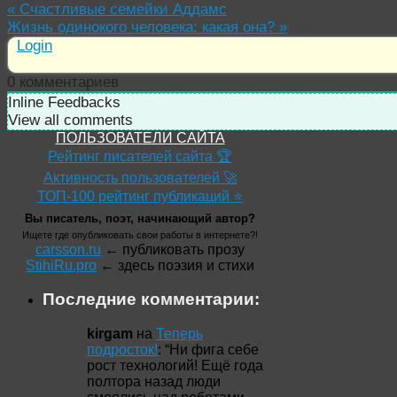
«
Счастливые семейки Аддамс
Жизнь одинокого человека: какая она?
»
Login
0
комментариев
Inline Feedbacks
View all comments
ПОЛЬЗОВАТЕЛИ САЙТА
Рейтинг писателей сайта 🏆
Активность пользователей 🚀
ТОП-100 рейтинг публикаций ⭐
Вы писатель, поэт, начинающий автор?
Ищете где опубликовать свои работы в интернете?!
carsson.ru
← публиковать прозу
StihiRu.pro
← здесь поэзия и стихи
Последние комментарии:
kirgam
на
Теперь
подросток!
: “
Ни фига себе
рост технологий! Ещё года
полтора назад люди