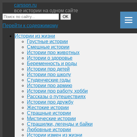
carsson.ru
все истории на одном сайте
OK
Перейти к содержимому
Истории из жизни
Грустные истории
Смешные истории
Истории про животных
Истории о здоровье
Беременность и роды
Истории про детей
Истории про школу
Студенческие годы
Истории про армию
Истории про работу, хобби
Рассказы о путешествиях
Истории про дружбу
Жестокие истории
Страшные истории
Мистические истории
Страшилки, легенды и байки
Любовные истории
Истории измен из жизни