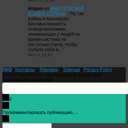
Июл 13, 22:50
kirgam
на
МИР,ТРУД,МАЙ
И ОДНА СТРАНА!
: “
Ну так
войны и маскируют
бессмысленность
псевдоэкономики,
занимающая у людей их
время система не
настолько глупа, чтобы
сгубить себя в…
”
Июл 4, 01:41
FAQ
|
Контакты
|
Реклама
|
Sitemap
|
Privacy Policy
2023 © IstoriiPro.ru – литературный портал для
начинающих писателей!
0
Прокомментировать публикацию...
x