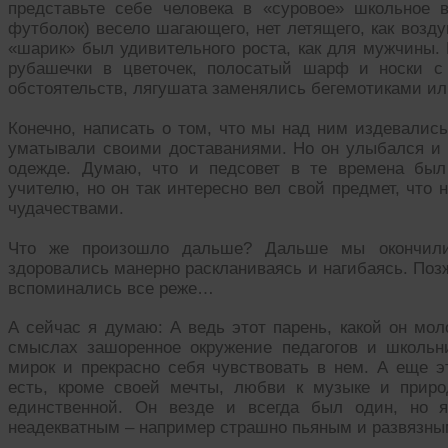
представьте себе человека в «суровое» школьное 
футболок) весело шагающего, нет летящего, как возд
«шарик» был удивительного роста, как для мужчины. 
рубашечки в цветочек, полосатый шарф и носки с
обстоятельств, лягушата заменялись бегемотиками ил
Конечно, написать о том, что мы над ним издевались
уматывали своими доставаниями. Но он улыбался и 
одежде. Думаю, что и педсовет в те времена был
учителю, но он так интересно вел свой предмет, что
чудачествами.
Что же произошло дальше? Дальше мы окончили 
здоровались манерно раскланиваясь и нагибаясь. Поз
вспоминались все реже…
А сейчас я думаю: А ведь этот парень, какой он мол
смыслах зашоренное окружение педагогов и школьн
мирок и прекрасно себя чувствовать в нем. А еще э
есть, кроме своей мечты, любви к музыке и прир
единственной. Он везде и всегда был один, но 
неадекватным – например страшно пьяным и развязны