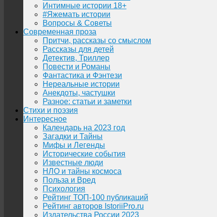
Интимные истории 18+
#Яжемать истории
Вопросы & Советы
Современная проза
Притчи, рассказы со смыслом
Рассказы для детей
Детектив, Триллер
Повести и Романы
Фантастика и Фэнтези
Нереальные истории
Анекдоты, частушки
Разное: статьи и заметки
Стихи и поэзия
Интересное
Календарь на 2023 год
Загадки и Тайны
Мифы и Легенды
Исторические события
Известные люди
НЛО и тайны космоса
Польза и Вред
Психология
Рейтинг ТОП-100 публикаций
Рейтинг авторов IstoriiPro.ru
Издательства России 2023