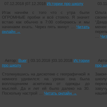
07.12.2018
|
07.12.2018
Истории про школу
03.1
Итак начнём с того что с утра были
Ольга
ОГРОМНЫЕ пробки и всё стояло. Я значит
свои
встаю как обычно в 7:00 собираюсь и мы
“Двад
начинаем ехать. Через пять минут …
Читать
менее
онлайн
→
переп
…
Чит
Дискотека
Вале
Автор:
Buer
|
03.10.2018
|
03.10.2018
Истории
Авто
про школу
про ш
Столкнувшись на дискотеке с географичкой я
Закон
немного удивился: на уроках она была
школ
воплощением аскетизма от одежды до
перех
мыслей. Да и лет ей было далеко на 30.
завуч
Поскольку настрой …
Читать онлайн
→
наше