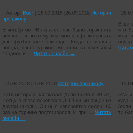
Автогол
Драк
Автор:
Buer
|
26.09.2018
|
26.09.2018
Истории
26.0
про школу
В дет
В четвёртом «В» классе, нас было сорок пять
что б
человек, и поэтому мы могли сформировать
моя 
две футбольные команды. Когда позволяла
подра
погода, после уроков, мы шли на школьный
Читат
стадион и …
Читать онлайн
→
ДЦП-шный пацан
Учит
15.04.2018
|
15.04.2018
Истории про школу
13.0
Батя историю рассказал: Дело было в 80-ых,
Эта и
к отцу в класс перевелся ДЦП-шный пацан из
куда 
другой школы. Он был невероятно силен, 60
(если 
раз на турнике подтягивался. И при …
Читать
ти ба
онлайн
→