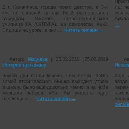
Прост
В г. Калачинск, городе моего детства, в 3-х
т.д. 
км. от средней школы №2 располагался
класс
аэродром Омского летно-технического
Акыла
училища ГА (ОЛТУГА), на самолётах Ан-2.
→
Сидишь на уроке, а они …
Читать онлайн
→
Звёздочки
Счас
Автор:
Malyutka
|
25.02.2019
|
25.02.2019
А
Истории про школу
Истор
Зимой дни стали короче, чем летом. Когда
Коля 
зимой второклассник Мишка выходил утром
везд
в школу, было ещё довольно темно, а на небе
пере
мерцали звёзды. «Вот бы увидеть одну
нако
падающую, …
Читать онлайн
→
полу
онла
Учитель унижает ни за что
Прес