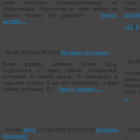
свою классную руководительницу не
годы.
предупредил. Родителям он тоже ничего не
эдак 
сказал, потому что родители …
Читать
онла
онлайн
→
1
2
3
4
5
Не сдаваться. Главное это мотивация.
Зло
нена
04.05.2019
|
04.05.2019
Истории про школу
20.0
Всем доброго времени суток! Хочу
поделиться с вами одной интересной
Начн
историей их своей жизни. Я поменялся в
данны
седьмом классе, а как это произошло, я вам
Москве
сейчас расскажу. Я …
Читать онлайн
→
этой 
→
Про Ан-2 и не только
Ревно
Автор:
Boris
|
17.03.2019
|
17.03.2019
Истории
02.0
про школу