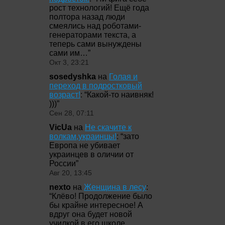
рост технологий! Ещё года
полтора назад люди
смеялись над роботами-
генераторами текста, а
теперь сами вынуждены
сами им…
”
Окт 3, 23:21
sosedyshka
на
Голая и
переход в подростковый
возраст!
: “
Какой-то наивняк!
)))
”
Сен 28, 07:11
VicUa
на
Не скачите к
волкам,украинцы!
: “
зато
Европа не убивает
украинцев в оличии от
России
”
Авг 20, 13:45
nexto
на
Женщина в лесу
:
“
Клёво! Продолжение было
бы крайне интересное! А
вдруг она будет новой
училкой в его школе,