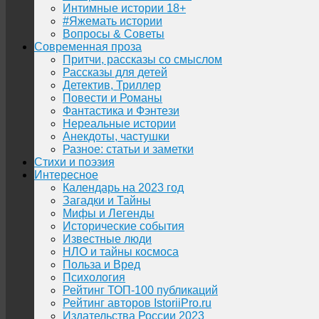
Интимные истории 18+
#Яжемать истории
Вопросы & Советы
Современная проза
Притчи, рассказы со смыслом
Рассказы для детей
Детектив, Триллер
Повести и Романы
Фантастика и Фэнтези
Нереальные истории
Анекдоты, частушки
Разное: статьи и заметки
Стихи и поэзия
Интересное
Календарь на 2023 год
Загадки и Тайны
Мифы и Легенды
Исторические события
Известные люди
НЛО и тайны космоса
Польза и Вред
Психология
Рейтинг ТОП-100 публикаций
Рейтинг авторов IstoriiPro.ru
Издательства России 2023