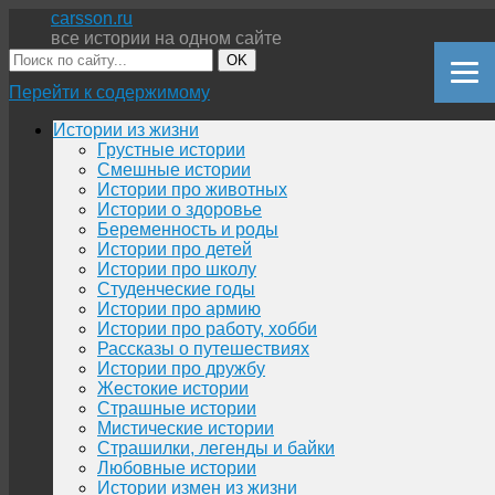
carsson.ru
все истории на одном сайте
OK
Перейти к содержимому
Истории из жизни
Грустные истории
Смешные истории
Истории про животных
Истории о здоровье
Беременность и роды
Истории про детей
Истории про школу
Студенческие годы
Истории про армию
Истории про работу, хобби
Рассказы о путешествиях
Истории про дружбу
Жестокие истории
Страшные истории
Мистические истории
Страшилки, легенды и байки
Любовные истории
Истории измен из жизни