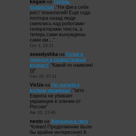
kirgam
на
Теперь
подросток!
: “
Ни фига себе
рост технологий! Ещё года
полтора назад люди
смеялись над роботами-
генераторами текста, а
теперь сами вынуждены
сами им…
”
Окт 3, 23:21
sosedyshka
на
Голая и
переход в подростковый
возраст!
: “
Какой-то наивняк!
)))
”
Сен 28, 07:11
VicUa
на
Не скачите к
волкам,украинцы!
: “
зато
Европа не убивает
украинцев в оличии от
России
”
Авг 20, 13:45
nexto
на
Женщина в лесу
:
“
Клёво! Продолжение было
бы крайне интересное! А