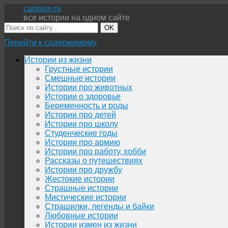
carsson.ru
все истории на одном сайте
OK
Перейти к содержимому
Истории из жизни
Грустные истории
Смешные истории
Истории про животных
Истории о здоровье
Беременность и роды
Истории про детей
Истории про школу
Студенческие годы
Истории про армию
Истории про работу, хобби
Рассказы о путешествиях
Истории про дружбу
Жестокие истории
Страшные истории
Мистические истории
Страшилки, легенды и байки
Любовные истории
Истории измен из жизни