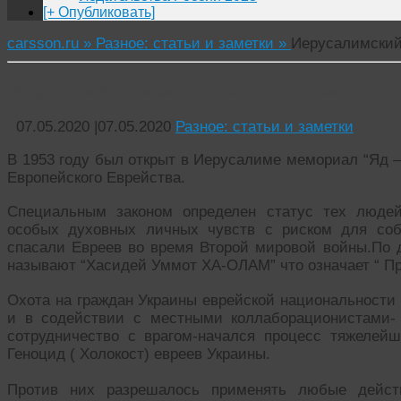
[+ Опубликовать]
carsson.ru »
Разное: статьи и заметки »
Иерусалимски
Иерусалимский мемориал «Яд — Вашем»
07.05.2020
|
07.05.2020
Разное: статьи и заметки
В 1953 году был открыт в Иерусалиме мемориал “Яд 
Европейского Еврейства.
Специальным законом определен статус тех людей
особых духовных личных чувств с риском для соб
спасали Евреев во время Второй мировой войны.По 
называют “Хасидей Уммот ХА-ОЛАМ” что означает “ Пр
Охота на граждан Украины еврейской национальности
и в содействии с местными коллаборационистами-
сотрудничество с врагом-начался процесс тяжелейш
Геноцид ( Холокост) евреев Украины.
Против них разрешалось применять любые действ