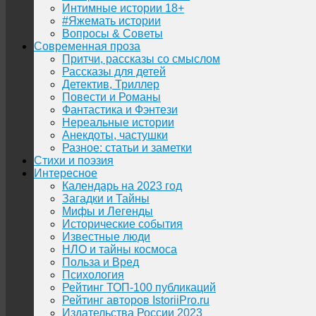
Интимные истории 18+
#Яжемать истории
Вопросы & Советы
Современная проза
Притчи, рассказы со смыслом
Рассказы для детей
Детектив, Триллер
Повести и Романы
Фантастика и Фэнтези
Нереальные истории
Анекдоты, частушки
Разное: статьи и заметки
Стихи и поэзия
Интересное
Календарь на 2023 год
Загадки и Тайны
Мифы и Легенды
Исторические события
Известные люди
НЛО и тайны космоса
Польза и Вред
Психология
Рейтинг ТОП-100 публикаций
Рейтинг авторов IstoriiPro.ru
Издательства России 2023