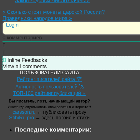
Закон кодовых числозначений
«
Сколько стоят монеты царской России?
Праведники народов мира
»
Login
0
комментариев
Inline Feedbacks
View all comments
ПОЛЬЗОВАТЕЛИ САЙТА
Рейтинг писателей сайта 🏆
Активность пользователей 🚀
ТОП-100 рейтинг публикаций ⭐
Вы писатель, поэт, начинающий автор?
Ищете где опубликовать свои работы в интернете?!
carsson.ru
← публиковать прозу
StihiRu.pro
← здесь поэзия и стихи
Последние комментарии: