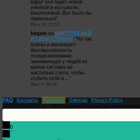
вдруг она будет новой
училкой в его школе,
биологичкой. Вот было бы
прикольно!
”
Июл 13, 22:50
kirgam
на
МИР,ТРУД,МАЙ
И ОДНА СТРАНА!
: “
Ну так
войны и маскируют
бессмысленность
псевдоэкономики,
занимающая у людей их
время система не
настолько глупа, чтобы
сгубить себя в…
”
Июл 4, 01:41
FAQ
|
Контакты
|
Реклама
|
Sitemap
|
Privacy Policy
2023 © IstoriiPro.ru – литературный портал для начинающи
0