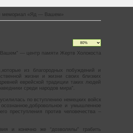
й мемориал «Яд — Вашем»
–Вашем” — центр памяти Жертв Холокоста
,которые из благородных побуждений и
ственной жизни и жизни своих близких
древней еврейской традиции таких людей
аведники среди народов мира”.
 усилилась по вступлению немецких войск
 осознанное,добровольное и умышленное
его преступления против человечества –
ия и конечно же “дозволялы” грабить