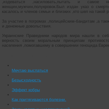
,издеваться ,насиловать,пытать и самое н
женщин,мужчин,полукровок.Был издан указ о смерт
касалось и членов семьи и близких ,кто шел на такой р
За участие в погромах ,полицейским-бандитам ,а так
и денежные довольствия.
Украинские Праведники народов мира нашли в се
верность своим моральным принципам противост
населения ,помогавшему в совершении геноцида Евре
Читать похожие истории:
Мечтаю выспаться
Безысходность
Эффект кобры
Как притягиваются болезни.