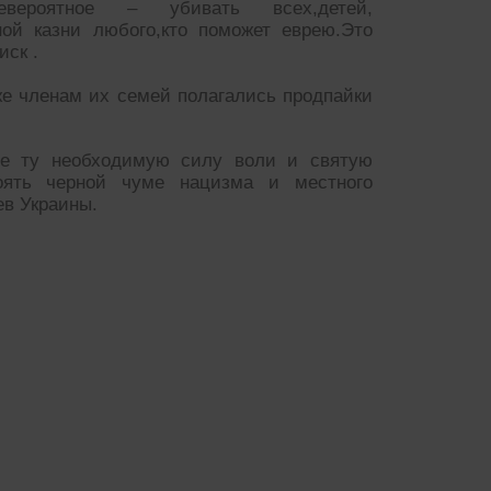
евероятное – убивать всех,детей,
ной казни любого,кто поможет еврею.Это
иск .
же членам их семей полагались продпайки
бе ту необходимую силу воли и святую
оять черной чуме нацизма и местного
ев Украины.