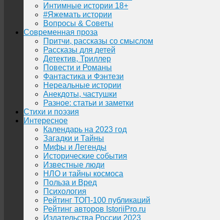
Интимные истории 18+
#Яжемать истории
Вопросы & Советы
Современная проза
Притчи, рассказы со смыслом
Рассказы для детей
Детектив, Триллер
Повести и Романы
Фантастика и Фэнтези
Нереальные истории
Анекдоты, частушки
Разное: статьи и заметки
Стихи и поэзия
Интересное
Календарь на 2023 год
Загадки и Тайны
Мифы и Легенды
Исторические события
Известные люди
НЛО и тайны космоса
Польза и Вред
Психология
Рейтинг ТОП-100 публикаций
Рейтинг авторов IstoriiPro.ru
Издательства России 2023