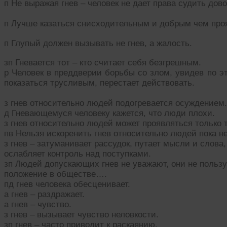
п Не выражая гнев – человек не дает права судить дово
п Лучше казаться снисходительным и добрым чем прояв
п Глупый должен вызывать не гнев, а жалость.
зп Гневается тот – кто считает себя безгрешным.
р Человек в преддверии борьбы со злом, увидев по э
показаться трусливым, перестает действовать.
з гнев относительно людей подогревается осуждением.
д Гневающемуся человеку кажется, что люди плохи.
з гнев относительно людей может проявляться только то
пв Нельзя искоренить гнев относительно людей пока н
з гнев – затуманивает рассудок, путает мысли и слова,
ослабляет контроль над поступками.
зп Людей допускающих гнев не уважают, они не польз
положение в обществе….
пд гнев человека обесценивает.
а гнев – раздражает.
а гнев – чувство.
з гнев – вызывает чувство неловкости.
зп гнев – часто приводит к раскаянию.