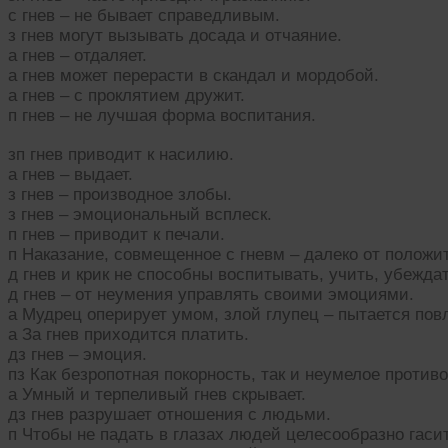
с гнев – не бывает справедливым.
з гнев могут вызывать досада и отчаяние.
а гнев – отдаляет.
а гнев может перерасти в скандал и мордобой.
а гнев – с проклятием дружит.
п гнев – не лучшая форма воспитания.
зп гнев приводит к насилию.
а гнев – выдает.
з гнев – производное злобы.
з гнев – эмоциональный всплеск.
п гнев – приводит к печали.
п Наказание, совмещенное с гневм – далеко от положит
д гнев и крик не способны воспитывать, учить, убежд
д гнев – от неумения управлять своими эмоциями.
а Мудрец оперирует умом, злой глупец – пытается пов
а За гнев приходится платить.
дз гнев – эмоция.
пз Как безропотная покорность, так и неумелое против
а Умный и терпеливый гнев скрывает.
дз гнев разрушает отношения с людьми.
п Чтобы не падать в глазах людей целесообразно гаси