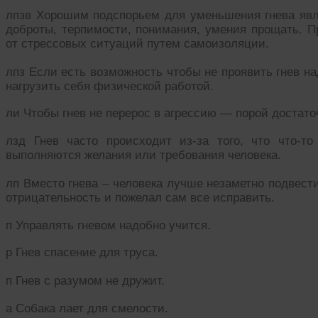
лпзв Хорошим подспорьем для уменьшения гнева явл
доброты, терпимости, понимания, умения прощать. Пр
от стрессовых ситуаций путем самоизоляции.
лпз Если есть возможность чтобы не проявить гнев н
нагрузить себя физической работой.
ли Чтобы гнев не перерос в агрессию — порой достато
лзд Гнев часто происходит из-за того, что что-т
выполняются желания или требования человека.
лп Вместо гнева – человека лучше незаметно подвести
отрицательность и пожелал сам все исправить.
п Управлять гневом надобно учится.
р Гнев спасение для труса.
п Гнев с разумом не дружит.
а Собака лает для смелости.