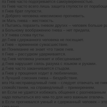
пз Гнев часто подогревается самоуверенностью.
пз Гнев часто всего лишь защита глупости от порабощ
п Гнев брат глупости.
п Доброго человека невозможно прогневить.
зк Мать гнева – жестокость.
п Пытаясь поразить гневом других – человек больше р
а Больному воображению гнева – нет придела.
з У гнева слова пусты.
дп Гнев сдержанного человека не посещает.
а Гнев – временное сумасшествие.
вп Понимание не знает что такое гнев.
п Гнев – рассудком удерживается.
пд Гнев человека унижает и обесценивает.
д Гнев нарушает связь разума с языком и руками.
д Гнев часто заканчивается стыдом.
а Гнев у прощения ходит в любимчиках.
п Лучший союзник гнева – бездействие.
впз На несправедливый гнев – следует отвечать не гне
спокойствием, на справедливый – примирением.
вп Если не удается избежать общения с разгневанным
надо попытаться его чем-то для него важным отвлечь.
в Если прогневался умный и сдержанный человек – эт
серьезно.