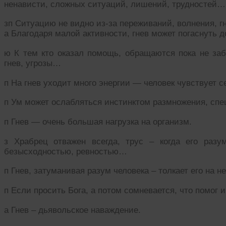
ненависти, сложных ситуаций, лишений, трудностей…
зп Ситуацию не видно из-за переживаний, волнения, 
а Благодаря малой активности, гнев может погаснуть д
ю К тем кто оказал помощь, обращаются пока не забе
гнев, угрозы…
п На гнев уходит много энергии — человек чувствует 
п Ум может ослабляться инстинктом размножения, сп
п Гнев — очень большая нагрузка на организм.
з Храбрец отважен всегда, трус – когда его разу
безысходностью, ревностью…
п Гнев, затуманивая разум человека – толкает его на н
п Если просить Бога, а потом сомневается, что помог 
а Гнев – дьявольское наваждение.