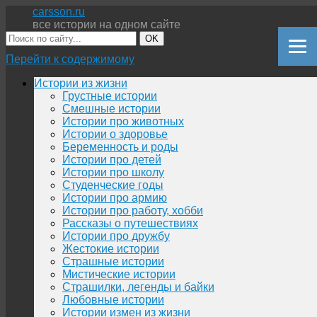
carsson.ru
все истории на одном сайте
OK
Перейти к содержимому
Истории из жизни
Грустные истории
Смешные истории
Истории про животных
Истории о здоровье
Беременность и роды
Истории про детей
Истории про школу
Студенческие годы
Истории про армию
Истории про работу, хобби
Рассказы о путешествиях
Истории про дружбу
Жестокие истории
Страшные истории
Мистические истории
Страшилки, легенды и байки
Любовные истории
Истории измен из жизни