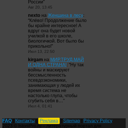
России
”
Авг 20, 13:45
nexto
на
Женщина в лесу
:
“
Клёво! Продолжение было
бы крайне интересное! А
вдруг она будет новой
училкой в его школе,
биологичкой. Вот было бы
прикольно!
”
Июл 13, 22:50
kirgam
на
МИР,ТРУД,МАЙ
И ОДНА СТРАНА!
: “
Ну так
войны и маскируют
бессмысленность
псевдоэкономики,
занимающая у людей их
время система не
настолько глупа, чтобы
сгубить себя в…
”
Июл 4, 01:41
FAQ
|
Контакты
|
Реклама
|
Sitemap
|
Privacy Policy
2023 © IstoriiPro.ru – литературный портал для