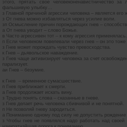
этого, прятать свое человеконенавистничество за
фальшивую улыбку…
з Главной причиной агрессии человека – является его 
з От гнева можно избавляться через усилие воли.
зп Осмысление причин порождающих гнев – способству
а От гнева уводит – слово Божье.
в Часто агрессивен тот – к кому агрессия применялась.
п Если человеком повелевали через гнев – он это тоже
з Гнев может порождать чувство превосходства.
к Гнев – дьявольское наваждение.
з Гнев чаще активизирует человека за счет освобожде
парализует.
аи Гнев – безумие.
к Гнев – временное сумасшествие.
п Гнев приближает к смерти.
а Гнев продолжает искать вину.
з Трудно понять слова – сказанные в гневе.
з Гнев делает речь человека сбивчивой и не понятной.
п Не позволяй гневу зародиться.
а Пониманию одному под силу не допустить рождение 
з Чтобы гнев не появлялся надо работать над своей
наикратчайшая дорога к пониманию.