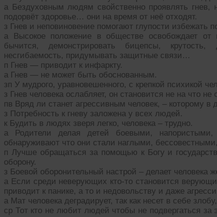
а Бездуховным людям свойственно проявлять гнев, но
подорвёт здоровье… они на время от неё отходят.
з Гнев и неповиновение помогают глупости избежать 
а Высокое положение в обществе освобождает от
бычится, демонстрировать бицепсы, крутость, д
несгибаемость, придумывать защитные связи…
п Гнев — приводит к инфаркту.
а Гнев — не может быть обоснованным.
зп У мудрого, уравновешенного, с крепкой психикой чел
з Гнев человека ослабляет, он становится не на что не
пв Вряд ли станет агрессивным человек, – которому в
з Потребность к гневу заложена у всех людей.
к Будить в людях зверя легко, человека – трудно.
а Родители делая детей боевыми, напористыми,
обнаруживают что они стали наглыми, бессовестным
п Лучше обращаться за помощью к Богу и государст
оборону.
з Боевой оборонительный настрой – делает человека ж
а Если среди неверующих кто-то становится верующим
приводит к панике, а то и недовольству и даже агресс
а Мат человека деградирует, так как несет в себе зло
ср Тот кто не любит людей чтобы не подвергаться за 