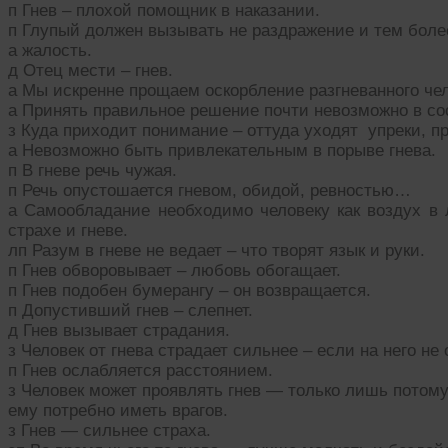
п Гнев – плохой помощник в наказании.
п Глупый должен вызывать не раздражение и тем более
а жалость.
д Отец мести – гнев.
а Мы искренне прощаем оскорбление разгневанного чел
а Принять правильное решение почти невозможно в со
з Куда приходит понимание – оттуда уходят упреки, п
а Невозможно быть привлекательным в порыве гнева.
п В гневе речь чужая.
п Речь опустошается гневом, обидой, ревностью…
а Самообладание необходимо человеку как воздух в 
страхе и гневе.
лп Разум в гневе не ведает – что творят язык и руки.
п Гнев обворовывает – любовь обогащает.
п Гнев подобен бумерангу – он возвращается.
п Допустивший гнев – слепнет.
д Гнев вызывает страдания.
з Человек от гнева страдает сильнее – если на него не 
п Гнев ослабляется расстоянием.
з Человек может проявлять гнев — только лишь потому
ему потребно иметь врагов.
з Гнев — сильнее страха.