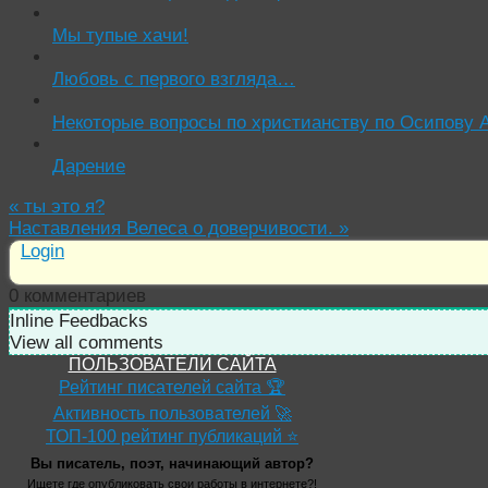
Мы тупые хачи!
Любовь с первого взгляда…
Некоторые вопросы по христианству по Осипову А
Дарение
«
ты это я?
Наставления Велеса о доверчивости.
»
Login
0
комментариев
Inline Feedbacks
View all comments
ПОЛЬЗОВАТЕЛИ САЙТА
Рейтинг писателей сайта 🏆
Активность пользователей 🚀
ТОП-100 рейтинг публикаций ⭐
Вы писатель, поэт, начинающий автор?
Ищете где опубликовать свои работы в интернете?!