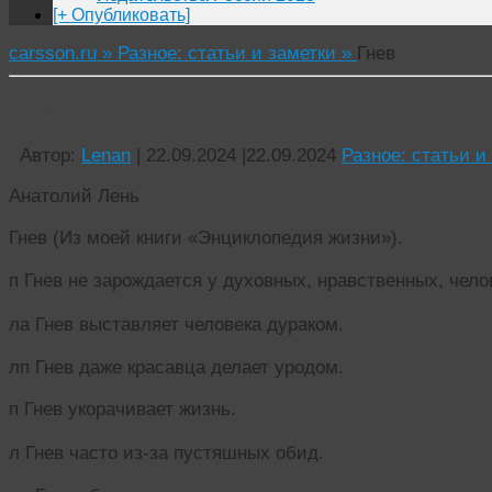
[+ Опубликовать]
carsson.ru »
Разное: статьи и заметки »
Гнев
Гнев
Автор:
Lenan
|
22.09.2024
|
22.09.2024
Разное: статьи и
Анатолий Лень
Гнев (Из моей книги «Энциклопедия жизни»).
п Гнев не зарождается у духовных, нравственных, че
ла Гнев выставляет человека дураком.
лп Гнев даже красавца делает уродом.
п Гнев укорачивает жизнь.
л Гнев часто из-за пустяшных обид.