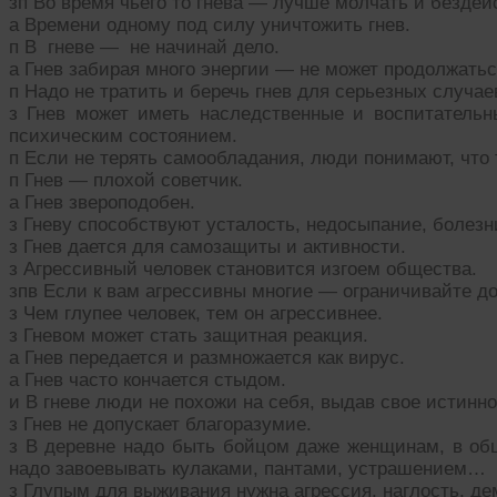
зп Во время чьего то гнева — лучше молчать и бездей
а Времени одному под силу уничтожить гнев.
п В гневе — не начинай дело.
а Гнев забирая много энергии — не может продолжатьс
п Надо не тратить и беречь гнев для серьезных случае
з Гнев может иметь наследственные и воспитательн
психическим состоянием.
п Если не терять самообладания, люди понимают, что 
п Гнев — плохой советчик.
а Гнев звероподобен.
з Гневу способствуют усталость, недосыпание, болез
з Гнев дается для самозащиты и активности.
з Агрессивный человек становится изгоем общества.
зпв Если к вам агрессивны многие — ограничивайте д
з Чем глупее человек, тем он агрессивнее.
з Гневом может стать защитная реакция.
а Гнев передается и размножается как вирус.
а Гнев часто кончается стыдом.
и В гневе люди не похожи на себя, выдав свое истинно
з Гнев не допускает благоразумие.
з В деревне надо быть бойцом даже женщинам, в общ
надо завоевывать кулаками, пантами, устрашением…
з Глупым для выживания нужна агрессия, наглость, 