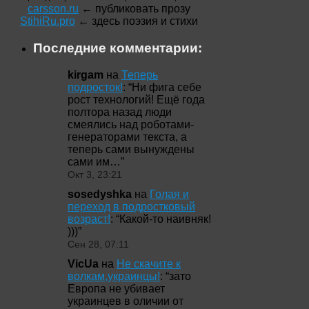
carsson.ru
← публиковать прозу
StihiRu.pro
← здесь поэзия и стихи
Последние комментарии:
kirgam
на
Теперь
подросток!
: “
Ни фига себе
рост технологий! Ещё года
полтора назад люди
смеялись над роботами-
генераторами текста, а
теперь сами вынуждены
сами им…
”
Окт 3, 23:21
sosedyshka
на
Голая и
переход в подростковый
возраст!
: “
Какой-то наивняк!
)))
”
Сен 28, 07:11
VicUa
на
Не скачите к
волкам,украинцы!
: “
зато
Европа не убивает
украинцев в оличии от