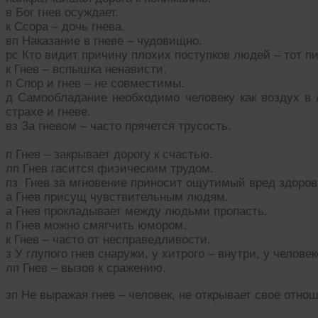
в Бог гнев осуждает.
к Ссора – дочь гнева.
вп Наказание в гневе – чудовищно.
рс Кто видит причину плохих поступков людей – тот пит
к Гнев – вспышка ненависти.
п Спор и гнев – не совместимы.
д Самообладание необходимо человеку как воздух в 
страхе и гневе.
вз За гневом – часто прячется трусость.
п Гнев – закрывает дорогу к счастью.
лп Гнев гасится физическим трудом.
пз Гнев за мгновение приносит ощутимый вред здоров
а Гнев присущ чувствительным людям.
а Гнев прокладывает между людьми пропасть.
п Гнев можно смягчить юмором.
к Гнев – часто от несправедливости.
з У глупого гнев снаружи, у хитрого – внутри, у челов
лп Гнев – вызов к сражению.
зп Не выражая гнев – человек, не открывает свое отнош