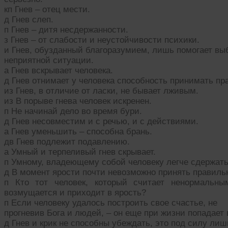
кп Гнев – отец мести.
д Гнев слеп.
п Гнев – дитя несдержанности.
з Гнев – от слабости и неустойчивости психики.
и Гнев, обузданный благоразумием, лишь помогает вы
неприятной ситуации.
а Гнев вскрывает человека.
д Гнев отнимает у человека способность принимать п
из Гнев, в отличие от ласки, не бывает лживым.
из В порыве гнева человек искренен.
п Не начинай дело во время бури.
д Гнев несовместим и с речью, и с действиями.
а Гнев уменьшить – способна брань.
дв Гнев подлежит подавлению.
а Умный и терпеливый гнев скрывает.
п Умному, владеющему собой человеку легче сдержать
д В момент ярости почти невозможно принять правиль
п Кто тот человек, который считает ненормальн
возмущается и приходит в ярость?
п Если человеку удалось построить свое счастье, не
прогневив Бога и людей, – он еще при жизни попадает 
д Гнев и крик не способны убеждать, это под силу ли