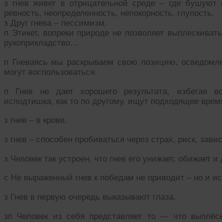
з гнев живет в отрицательной среде – где бушуют с
ревность, неопределенность, непокорность, глупость.
з Друг гнева – пессимизм.
п Этикет, вопреки природе не позволяет выплескивать
рукоприкладство…
п Гневаясь мы раскрываем свою позицию, осведомл
могут воспользоваться.
п Гнев не дает хорошего результата, избегая 
исподтишка, как то по другому, ищут подходящее вре
з гнев – в крови.
з гнев – способен пробиваться через страх, риск, зав
з Человек так устроен, что гнев его унижает, обижает 
с Не выраженный гнев к победам не приводит – но и и
з Гнев в первую очередь выказывают глаза.
зп Человек из себя представляет то — что выплёск