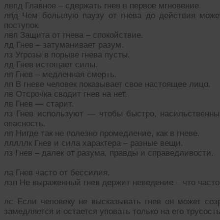
лвпд Главное – сдержать гнев в первое мгновение.
лпд Чем большую паузу от гнева до действия може
поступок.
лвп Защита от гнева – спокойствие.
лд Гнев – затуманивает разум.
лз Угрозы в порыве гнева пусты.
лд Гнев истощает силы.
лп Гнев – медленная смерть.
лп В гневе человек показывает свое настоящее лицо.
лв Отсрочка сводит гнев на нет.
лв Гнев — старит.
лз Гнев используют — чтобы быстро, насильственн
опасность.
лп Нигде так не полезно промедление, как в гневе.
лллллк Гнев и сила характера – разные вещи.
лз Гнев – далек от разума, правды и справедливости.
ла Гнев часто от бессилия.
лзп Не выраженный гнев держит неведение – что част
лс Если человеку не высказывать гнев он может соз
замедляется и остается уповать только на его трусост