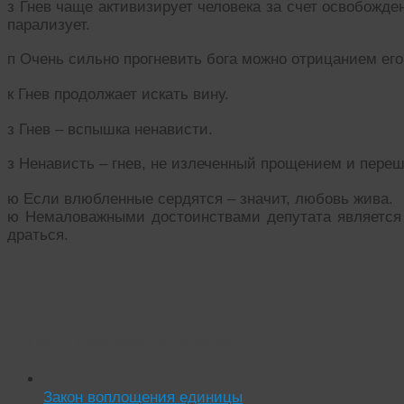
з Гнев чаще активизирует человека за счет освобожде
парализует.
п Очень сильно прогневить бога можно отрицанием ег
к Гнев продолжает искать вину.
з Гнев – вспышка ненависти.
з Ненависть – гнев, не излеченный прощением и пере
ю Если влюбленные сердятся – значит, любовь жива.
ю Немаловажными достоинствами депутата является г
драться.
Читать похожие истории:
Закон воплощения единицы