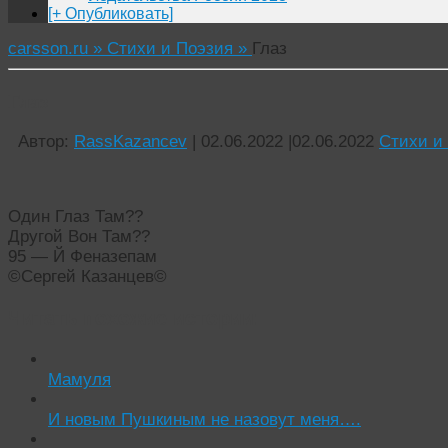
[+ Опубликовать]
carsson.ru »
Стихи и Поэзия »
Глаз
Глаз
Автор:
RassKazancev
|
02.06.2022
|
02.06.2022
Стихи и
Один Глаз Там??
Другой Вон Там??
95 — Й Феназепам
©Сергей Казанцев©
Читать похожие истории:
Мамуля
И новым Пушкиным не назовут меня….