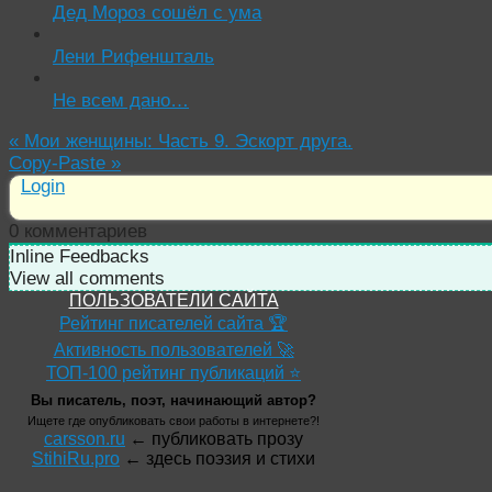
Дед Мороз сошёл с ума
Лени Рифеншталь
Не всем дано…
«
Мои женщины: Часть 9. Эскорт друга.
Copy-Paste
»
Login
0
комментариев
Inline Feedbacks
View all comments
ПОЛЬЗОВАТЕЛИ САЙТА
Рейтинг писателей сайта 🏆
Активность пользователей 🚀
ТОП-100 рейтинг публикаций ⭐
Вы писатель, поэт, начинающий автор?
Ищете где опубликовать свои работы в интернете?!
carsson.ru
← публиковать прозу
StihiRu.pro
← здесь поэзия и стихи