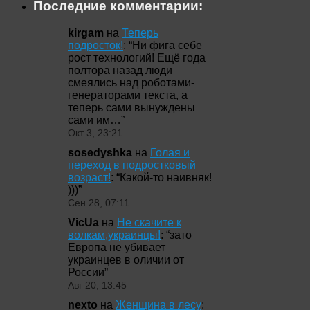
Последние комментарии:
kirgam
на
Теперь
подросток!
: “
Ни фига себе
рост технологий! Ещё года
полтора назад люди
смеялись над роботами-
генераторами текста, а
теперь сами вынуждены
сами им…
”
Окт 3, 23:21
sosedyshka
на
Голая и
переход в подростковый
возраст!
: “
Какой-то наивняк!
)))
”
Сен 28, 07:11
VicUa
на
Не скачите к
волкам,украинцы!
: “
зато
Европа не убивает
украинцев в оличии от
России
”
Авг 20, 13:45
nexto
на
Женщина в лесу
: