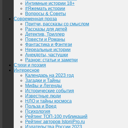
Интимные истории 18+
#Яжемать истории
Вопросы & Советы
Современная проза
Притчи, рассказы со смыслом
Рассказы для детей
Детектив, Триллер
Повести и Романы
Фантастика и Фэнтези
Нереальные истории
Анекдоты, частушки
Разное: статьи и заметки
Стихи и поэзия
Интересное
Календарь на 2023 год
Загадки и Тайны
Мифы и Легенды
Исторические события
Известные люди
НЛО и тайны космоса
Польза и Вред
Психология
Рейтинг ТОП-100 публикаций
Рейтинг авторов IstoriiPro.ru
Издательства России 2023