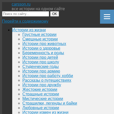
carsson.ru
все истории на одном сайте
OK
Перейти к содержимому
Истории из жизни
Грустные истории
Смешные истории
Истории про животных
Истории о здоровье
Беременность и роды
Истории про детей
Истории про школу
Студенческие годы
Истории про армию
Истории про работу, хобби
Рассказы о путешествиях
Истории про дружбу
Жестокие истории
Страшные истории
Мистические истории
Страшилки, легенды и байки
Любовные истории
Истории измен из жизни