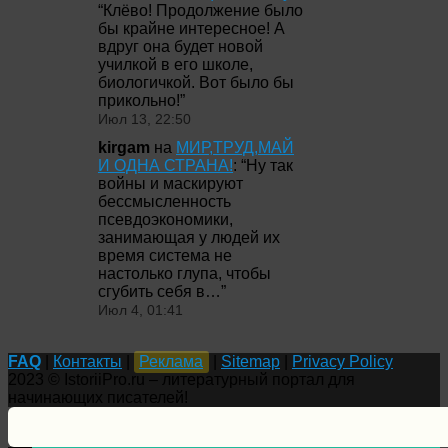
“
Клёво! Продолжение было
бы крайне интересное! А
вдруг она будет новой
училкой в его школе,
биологичкой. Вот было бы
прикольно!
”
Июл 13, 22:50
kirgam
на
МИР,ТРУД,МАЙ
И ОДНА СТРАНА!
: “
Ну так
войны и маскируют
бессмысленность
псевдоэкономики,
занимающая у людей их
время система не
настолько глупа, чтобы
сгубить себя в…
”
Июл 4, 01:41
FAQ
|
Контакты
|
Реклама
|
Sitemap
|
Privacy Policy
2023 © IstoriiPro.ru – литературный портал для
начинающих писателей!