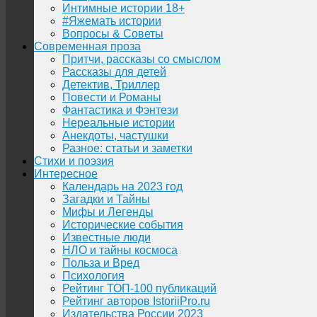
Интимные истории 18+
#Яжемать истории
Вопросы & Советы
Современная проза
Притчи, рассказы со смыслом
Рассказы для детей
Детектив, Триллер
Повести и Романы
Фантастика и Фэнтези
Нереальные истории
Анекдоты, частушки
Разное: статьи и заметки
Стихи и поэзия
Интересное
Календарь на 2023 год
Загадки и Тайны
Мифы и Легенды
Исторические события
Известные люди
НЛО и тайны космоса
Польза и Вред
Психология
Рейтинг ТОП-100 публикаций
Рейтинг авторов IstoriiPro.ru
Издательства России 2023