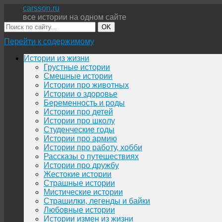
carsson.ru
все истории на одном сайте
OK
Перейти к содержимому
Истории из жизни
Грустные истории
Смешные истории
Истории про животных
Истории о здоровье
Беременность и роды
Истории про детей
Истории про школу
Студенческие годы
Истории про армию
Истории про работу, хобби
Рассказы о путешествиях
Истории про дружбу
Жестокие истории
Страшные истории
Мистические истории
Страшилки, легенды и байки
Любовные истории
Истории измен из жизни