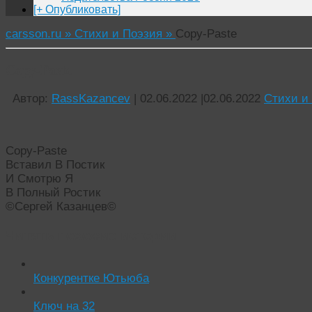
[+ Опубликовать]
carsson.ru »
Стихи и Поэзия »
Copy-Paste
Copy-Paste
Автор:
RassKazancev
|
02.06.2022
|
02.06.2022
Стихи и
Copy-Paste
Вставил В Постик
И Смотрю Я
В Полный Ростик
©Сергей Казанцев©
Читать похожие истории:
Конкурентке Ютьюба
Ключ на 32