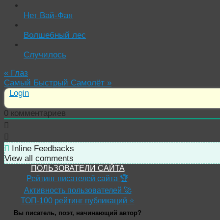
Нет Вай-Фая
Волшебный лес
Случилось
«
Глаз
Самый Быстрый Самолёт
»
Login
0
комментариев
Inline Feedbacks
View all comments
ПОЛЬЗОВАТЕЛИ САЙТА
Рейтинг писателей сайта 🏆
Активность пользователей 🚀
ТОП-100 рейтинг публикаций ⭐
Вы писатель, поэт, начинающий автор?