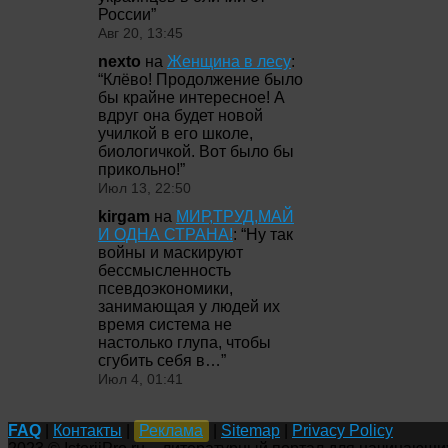
России
”
Авг 20, 13:45
nexto
на
Женщина в лесу
:
“
Клёво! Продолжение было
бы крайне интересное! А
вдруг она будет новой
училкой в его школе,
биологичкой. Вот было бы
прикольно!
”
Июл 13, 22:50
kirgam
на
МИР,ТРУД,МАЙ
И ОДНА СТРАНА!
: “
Ну так
войны и маскируют
бессмысленность
псевдоэкономики,
занимающая у людей их
время система не
настолько глупа, чтобы
сгубить себя в…
”
Июл 4, 01:41
FAQ
|
Контакты
|
Реклама
|
Sitemap
|
Privacy Policy