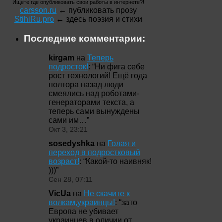
Ищете где опубликовать свои работы в интернете?!
carsson.ru
← публиковать прозу
StihiRu.pro
← здесь поэзия и стихи
Последние комментарии:
kirgam
на
Теперь
подросток!
: “
Ни фига себе
рост технологий! Ещё года
полтора назад люди
смеялись над роботами-
генераторами текста, а
теперь сами вынуждены
сами им…
”
Окт 3, 23:21
sosedyshka
на
Голая и
переход в подростковый
возраст!
: “
Какой-то наивняк!
)))
”
Сен 28, 07:11
VicUa
на
Не скачите к
волкам,украинцы!
: “
зато
Европа не убивает
украинцев в оличии от