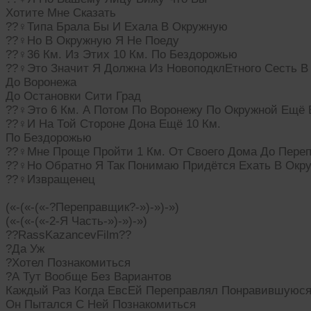
Хотите Мне Сказать
??‍♀Типа Брала Бы И Ехала В Окружную
??‍♀Но В Окружную Я Не Поеду
??‍♀36 Км. Из Этих 10 Км. По Бездорожью
??‍♀Это Значит Я Должна Из НовоподклЕтного Сесть В
До Воронежа
До Остановки Сити Град
??‍♀Это 6 Км. А Потом По Воронежу По Окружной Ещё Б
??‍♀И На Той Стороне Дона Ещё 10 Км.
По Бездорожью
??‍♀Мне Проще Пройти 1 Км. От Своего Дома До Пере
??‍♀Но Обратно Я Так Понимаю Придётся Ехать В Окр
??‍♀Извращенец
(«-(«-(«-?Переправщик?-»)-»)-»)
(«-(«-(«-2-Я Часть-»)-»)-»)
??RassKazancevFilm??
?Да Уж
?Хотел Познакомиться
?А Тут Вообще Без Вариантов
Каждый Раз Когда ЕвсЕй Переправлял Понравившуюс
Он Пытался С Ней Познакомиться