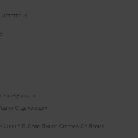
 Детство-»)
ся
ть Следующего
м Самих Отдыхающих
ое Жильё В Селе Ямное Сгорело Со Всеми