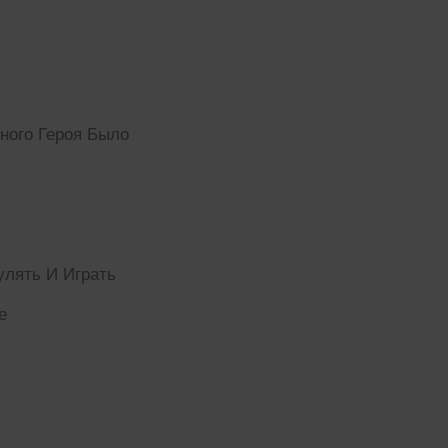
ного Героя Было
лять И Играть
е