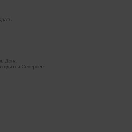
Ждать
ль Дона
аходится Севернее