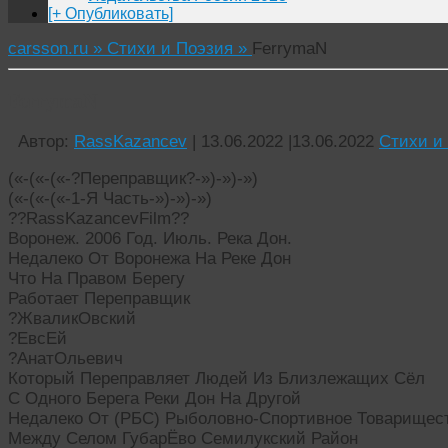
[+ Опубликовать]
carsson.ru »
Стихи и Поэзия »
FerrymaN
FerrymaN
Автор:
RassKazancev
|
13.06.2022
|
13.06.2022
Стихи и
(«-(«-(«-?Переправщик?-»)-»)-»)
(«-(«-(«-1-Я Часть-»)-»)-»)
??RassKazancevFilm??
Воронеж. 2006 Год. Июль. Река Дон.
Недалеко От Воронежа На Реке Дон
Что На Правом Берегу
Работает Переправщик
?ЖваликОвский
?ЕвсЕй
?АнатОльевич
Который Переправляет Людей Из Близлежащих Сёл
С Одного Берега Реки Дон На Другой
Недалеко От (РБС) Рыболовно-Спортивное Товарищес
Между Селом ГубарЁво Семилукский Район