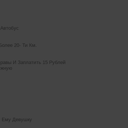
 Автобус
олее 20- Ти Км.
правы И Заплатить 15 Рублей
ужную
я Ему Девушку