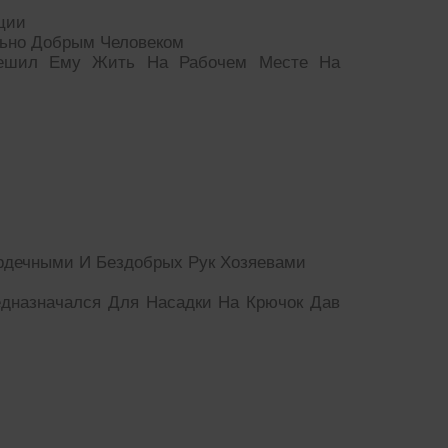
ции
льно Добрым Человеком
решил Ему Жить На Рабочем Месте На
рдечными И Бездобрых Рук Хозяевами
едназначался Для Насадки На Крючок Дав