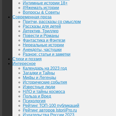
Интимные истории 18+
#Яжемать истории
Вопросы & Советы
Современная проза
Притчи, рассказы со смыслом
Рассказы для детей
Детектив, Триллер
Повести и Романы
Фантастика и Фэнтези
Нереальные истории
Анекдоты, частушки
Разное: статьи и заметки
Стихи и поэзия
Интересное
Календарь на 2023 год
Загадки и Тайны
Мифы и Легенды
Исторические события
Известные люди
НЛО и тайны космоса
Польза и Вред
Психология
Рейтинг ТОП-100 публикаций
Рейтинг авторов IstoriiPro.ru
Издательства России 2023