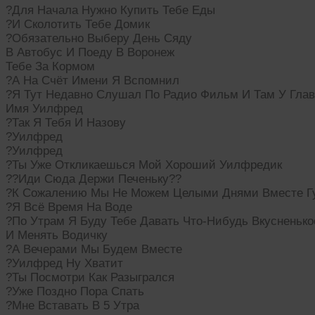
?Для Начала Нужно Купить Тебе Еды
?И Сколотить Тебе Домик
?Обязательно Выберу День Сяду
В Автобус И Поеду В Воронеж
Тебе За Кормом
?А На Счёт Имени Я Вспомнил
?Я Тут Недавно Слушал По Радио Фильм И Там У Глав
Имя Уилфред
?Так Я Тебя И Назову
?Уилфред
?Уилфред
?Ты Уже Откликаешься Мой Хороший Уилфредик
??Иди Сюда Держи Печеньку??
?К Сожалению Мы Не Можем Целыми Днями Вместе Гу
?Я Всё Время На Воде
?По Утрам Я Буду Тебе Давать Что-Нибудь Вкусненько
И Менять Водичку
?А Вечерами Мы Будем Вместе
?Уилфред Ну Хватит
?Ты Посмотри Как Разыгрался
?Уже Поздно Пора Спать
?Мне Вставать В 5 Утра