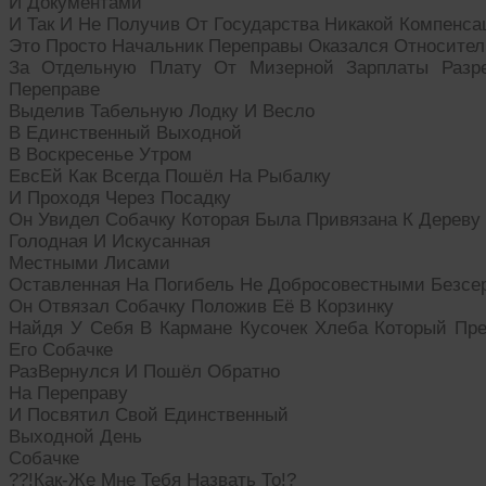
И Документами
И Так И Не Получив От Государства Никакой Компенса
Это Просто Начальник Переправы Оказался Относите
За Отдельную Плату От Мизерной Зарплаты Раз
Переправе
Выделив Табельную Лодку И Весло
В Единственный Выходной
В Воскресенье Утром
ЕвсЕй Как Всегда Пошёл На Рыбалку
И Проходя Через Посадку
Он Увидел Собачку Которая Была Привязана К Дереву
Голодная И Искусанная
Местными Лисами
Оставленная На Погибель Не Добросовестными Безсе
Он Отвязал Собачку Положив Её В Корзинку
Найдя У Себя В Кармане Кусочек Хлеба Который Пр
Его Собачке
РазВернулся И Пошёл Обратно
На Переправу
И Посвятил Свой Единственный
Выходной День
Собачке
??!Как-Же Мне Тебя Назвать То!?