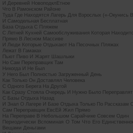
И Деревней НовоподклЕтное
Что В Рамонском Районе
Туда Где Находятся Лагерь Для Взрослых («-Окунись В
И Самодельная Бесплатная
База Отдыха С Пляжем
С Летней Кухней Самообслуживания Которая Находит
Прямо В Лесном Массиве
И Люди Которые Отдыхают На Песочных Пляжах
Лежат В Гамаках
Пьют Пиво И Жарят Шашлыки
Но Сам Переправщик Там
Никогда И Не Был
У Него Был Полностью Загруженный День
Как Только Он Доставлял Человека
С Одного Берега На Другой
Как Сразу Стояла Очередь И Нужно Было Переправля
С Базы Отдыха Назад
И Знал О Лагере И Базе Отдыха Только По Рассказа
Сам Переправщик ЕвсЕй Жил Прямо
На Переправе В Небольшом Сарайчике Совсем Один
Периодически Вспоминая О Том Что Его Единственн
Вещами Деньгами