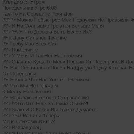
?Увидимся Утром
Понедельник Утро 6:00
Где-То На Середине Реки Дон
????‍♀Можно Побыстрее Мои Подружки Не Привыкли 
??‍♀И На Солнышке Греются Больше Меня
??‍♀?А Я Что Должна Быть Белее Их?
?На Дону Сильное Течение
?Я Гребу Изо Всех Сил
??‍♀Помолчите
??‍♀У Меня И Так Нет Настроения
??‍♀Сначала Куда-То Меня Повели От Переправы В До
?Я Вас Специально Повёл На Другую Лодку Которая Н
От Переправы
?Я Боялся Что Нас Унесёт Течением
?И Что Мы Не Попадём
К Месту Назначения
?Я Называю Это Точка Отправления
??‍♀!?Это Что Ещё За Такие Стихи?!
??‍♀Знаю Я О Каких Вы Точках Думаете
??‍♀?Вы Решили Теперь
Меня Стихами Взять?
??‍♀Извращенец
??‍♀Я По Вашему Лицу Вижу Что Вы