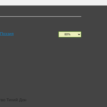
 Поэзия
тво Тихий Дон