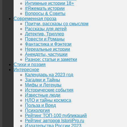
Интимные истории 18+
#Яжемать истории
Вопросы & Советы
Современная проза
Притчи, рассказы со смыслом
Рассказы для детей
Детектив, Триллер
Повести и Романы
Фантастика и Фэнтези
Нереальные истории
Анекдоты, частушки
Разное: статьи и заметки
Стихи и поэзия
Интересное
Календарь на 2023 год
Загадки и Тайны
Мифы и Легенды
Исторические события
Известные люди
НЛО и тайны космоса
Польза и Вред
Психология
Рейтинг ТОП-100 публикаций
Рейтинг авторов IstoriiPro.ru
Издательства России 2023