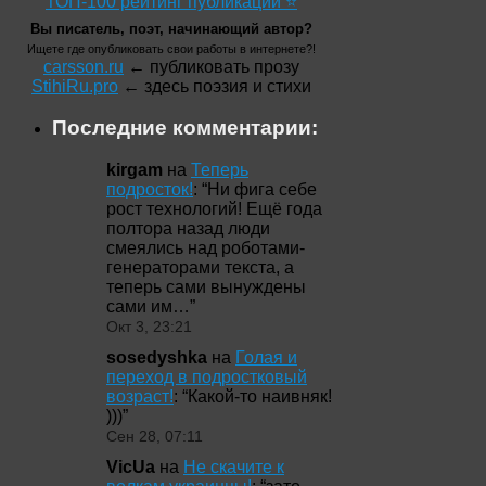
ТОП-100 рейтинг публикаций ⭐
Вы писатель, поэт, начинающий автор?
Ищете где опубликовать свои работы в интернете?!
carsson.ru
← публиковать прозу
StihiRu.pro
← здесь поэзия и стихи
Последние комментарии:
kirgam
на
Теперь
подросток!
: “
Ни фига себе
рост технологий! Ещё года
полтора назад люди
смеялись над роботами-
генераторами текста, а
теперь сами вынуждены
сами им…
”
Окт 3, 23:21
sosedyshka
на
Голая и
переход в подростковый
возраст!
: “
Какой-то наивняк!
)))
”
Сен 28, 07:11
VicUa
на
Не скачите к