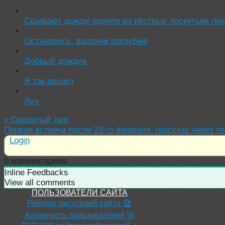
Сшивают дожди одеяло из пёстрых лоскутьев ли
Остановись, вздохни поглубже
Добрый дождик
Я так решил
Луч
«
Сердитый дед
Первая встреча после 23-го февраля. (рассказ через т
Login
0
комментариев
Inline Feedbacks
View all comments
ПОЛЬЗОВАТЕЛИ САЙТА
Рейтинг писателей сайта 🏆
Активность пользователей 🚀