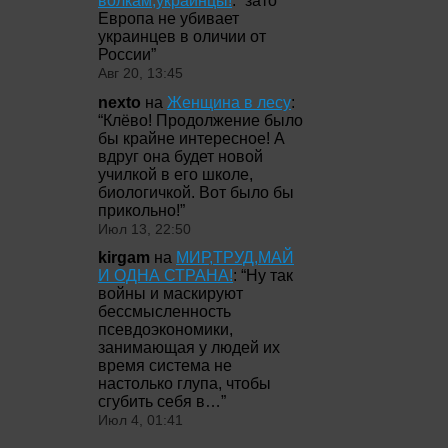
волкам,украинцы!
: “
зато
Европа не убивает
украинцев в оличии от
России
”
Авг 20, 13:45
nexto
на
Женщина в лесу
:
“
Клёво! Продолжение было
бы крайне интересное! А
вдруг она будет новой
училкой в его школе,
биологичкой. Вот было бы
прикольно!
”
Июл 13, 22:50
kirgam
на
МИР,ТРУД,МАЙ
И ОДНА СТРАНА!
: “
Ну так
войны и маскируют
бессмысленность
псевдоэкономики,
занимающая у людей их
время система не
настолько глупа, чтобы
сгубить себя в…
”
Июл 4, 01:41