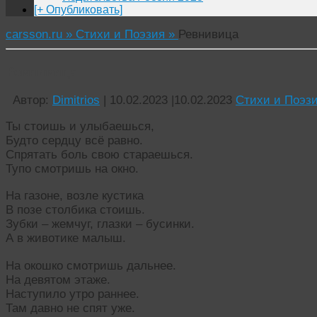
[+ Опубликовать]
carsson.ru »
Стихи и Поэзия »
Ревнивица
Ревнивица
Автор:
Dimitrios
|
10.02.2023
|
10.02.2023
Стихи и Поэз
Ты стоишь и улыбаешься,
Будто сердцу всё равно.
Спрятать боль свою стараешься.
Тупо смотришь на окно.
На газоне, возле кустика
В позе столбика стоишь.
Зубки – жемчуг, глазки – бусинки.
А в животике малыш.
На окошко смотришь дальнее.
На девятом этаже.
Наступило утро раннее.
Там давно не спят уже.