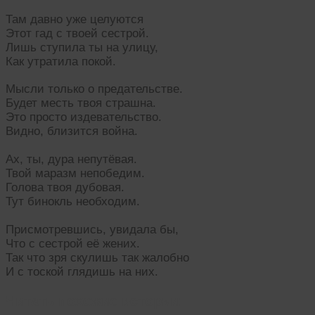
Там давно уже целуются
Этот гад с твоей сестрой.
Лишь ступила ты на улицу,
Как утратила покой.
Мысли только о предательстве.
Будет месть твоя страшна.
Это просто издевательство.
Видно, близится война.
Ах, ты, дура непутёвая.
Твой маразм непобедим.
Голова твоя дубовая.
Тут бинокль необходим.
Присмотревшись, увидала бы,
Что с сестрой её жених.
Так что зря скулишь так жалобно
И с тоской глядишь на них.
Читать похожие истории: