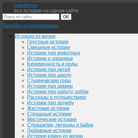
carsson.ru
все истории на одном сайте
OK
Перейти к содержимому
Истории из жизни
Грустные истории
Смешные истории
Истории про животных
Истории о здоровье
Беременность и роды
Истории про детей
Истории про школу
Студенческие годы
Истории про армию
Истории про работу, хобби
Рассказы о путешествиях
Истории про дружбу
Жестокие истории
Страшные истории
Мистические истории
Страшилки, легенды и байки
Любовные истории
Истории измен из жизни