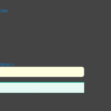
ствы
езисы)
»