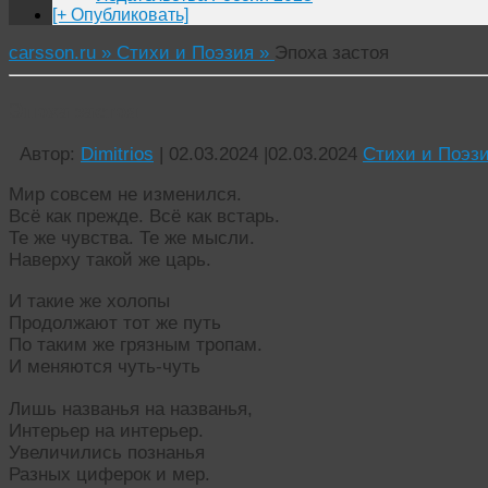
[+ Опубликовать]
carsson.ru »
Стихи и Поэзия »
Эпоха застоя
Эпоха застоя
Автор:
Dimitrios
|
02.03.2024
|
02.03.2024
Стихи и Поэз
Мир совсем не изменился.
Всё как прежде. Всё как встарь.
Те же чувства. Те же мысли.
Наверху такой же царь.
И такие же холопы
Продолжают тот же путь
По таким же грязным тропам.
И меняются чуть-чуть
Лишь названья на названья,
Интерьер на интерьер.
Увеличились познанья
Разных циферок и мер.