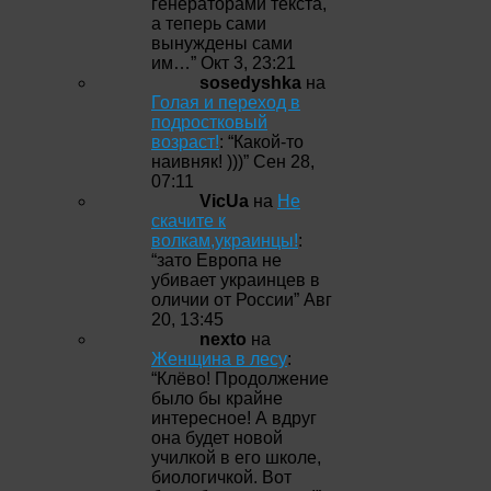
генераторами текста,
а теперь сами
вынуждены сами
им…
”
Окт 3, 23:21
sosedyshka
на
Голая и переход в
подростковый
возраст!
: “
Какой-то
наивняк! )))
”
Сен 28,
07:11
VicUa
на
Не
скачите к
волкам,украинцы!
:
“
зато Европа не
убивает украинцев в
оличии от России
”
Авг
20, 13:45
nexto
на
Женщина в лесу
:
“
Клёво! Продолжение
было бы крайне
интересное! А вдруг
она будет новой
училкой в его школе,
биологичкой. Вот