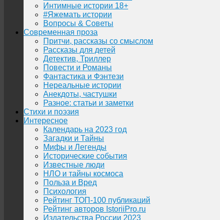
Интимные истории 18+
#Яжемать истории
Вопросы & Советы
Современная проза
Притчи, рассказы со смыслом
Рассказы для детей
Детектив, Триллер
Повести и Романы
Фантастика и Фэнтези
Нереальные истории
Анекдоты, частушки
Разное: статьи и заметки
Стихи и поэзия
Интересное
Календарь на 2023 год
Загадки и Тайны
Мифы и Легенды
Исторические события
Известные люди
НЛО и тайны космоса
Польза и Вред
Психология
Рейтинг ТОП-100 публикаций
Рейтинг авторов IstoriiPro.ru
Издательства России 2023