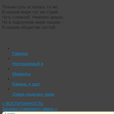
Только суть осталась та же.
В нашем мире тот же строй.
Чуть сложней. Немного краше.
Но в подлунном мире нашем –
В нашем обществе застой.
Читать похожие истории:
Городок
Неотразимый я
Моменты
Камень и щит
Озёра людских умов
«
ВОСПИТАННОСТЬ
Загадка старинного замка
»