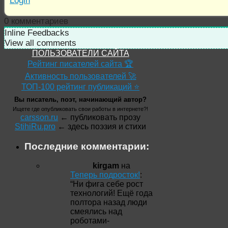
Login
0
комментариев
Inline Feedbacks
View all comments
ПОЛЬЗОВАТЕЛИ САЙТА
Рейтинг писателей сайта 🏆
Активность пользователей 🚀
ТОП-100 рейтинг публикаций ⭐
Вы писатель, поэт, начинающий автор?
Ищете где опубликовать свои работы в интернете?!
carsson.ru
← публиковать прозу
StihiRu.pro
← здесь поэзия и стихи
Последние комментарии:
kirgam
на
Теперь подросток!
:
“
Ни фига себе рост
технологий! Ещё года
полтора назад люди
смеялись над
роботами-