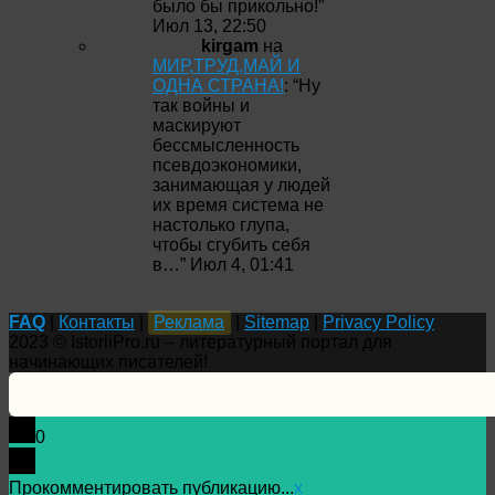
было бы прикольно!
”
Июл 13, 22:50
kirgam
на
МИР,ТРУД,МАЙ И
ОДНА СТРАНА!
: “
Ну
так войны и
маскируют
бессмысленность
псевдоэкономики,
занимающая у людей
их время система не
настолько глупа,
чтобы сгубить себя
в…
”
Июл 4, 01:41
FAQ
|
Контакты
|
Реклама
|
Sitemap
|
Privacy Policy
2023 © IstoriiPro.ru – литературный портал для
начинающих писателей!
0
Прокомментировать публикацию...
x