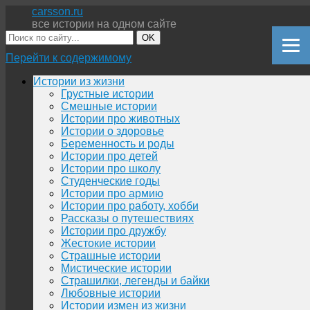
carsson.ru
все истории на одном сайте
OK
Перейти к содержимому
Истории из жизни
Грустные истории
Смешные истории
Истории про животных
Истории о здоровье
Беременность и роды
Истории про детей
Истории про школу
Студенческие годы
Истории про армию
Истории про работу, хобби
Рассказы о путешествиях
Истории про дружбу
Жестокие истории
Страшные истории
Мистические истории
Страшилки, легенды и байки
Любовные истории
Истории измен из жизни