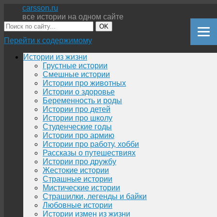
carsson.ru
все истории на одном сайте
OK
Перейти к содержимому
Истории из жизни
Грустные истории
Смешные истории
Истории про животных
Истории о здоровье
Беременность и роды
Истории про детей
Истории про школу
Студенческие годы
Истории про армию
Истории про работу, хобби
Рассказы о путешествиях
Истории про дружбу
Жестокие истории
Страшные истории
Мистические истории
Страшилки, легенды и байки
Любовные истории
Истории измен из жизни