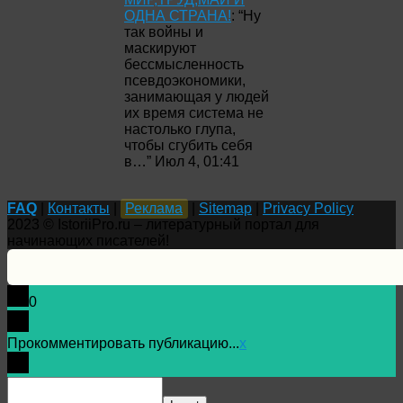
ОДНА СТРАНА!
: “
Ну
так войны и
маскируют
бессмысленность
псевдоэкономики,
занимающая у людей
их время система не
настолько глупа,
чтобы сгубить себя
в…
”
Июл 4, 01:41
FAQ
|
Контакты
|
Реклама
|
Sitemap
|
Privacy Policy
2023 © IstoriiPro.ru – литературный портал для
начинающих писателей!
0
Прокомментировать публикацию...
x