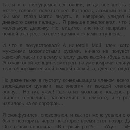
Так и я в трясущемся состоянии, когда все шесть 
месте, головке, полез на нее. Казалось, атомный вз
бы мои глаза могли видеть, я, наверное, увидел 
дневного света палицу… Я раньше предполагал, что б
маленькую дырочку. Но, видимо, инстинкт направил 
ночной экспресс со светящимися окнами в туннель…
И что я почувствовал? А ничего!!! Мой член, кот
мужскими мозолистыми руками, ничего не почувс
женской ласки по всему стволу, даже какой-нибудь сл
Это как голой женщине смотреть на умопомрачительную
тело обворожительной нежной лаской, а, одев ее, ощу
Но даже тыкая в пустоту огнедышащим членом всего н
зарождается цунами, как энергия из каждой клето
волну… Но тут, ужас! Где-то из мозговых подкорок р
широко открылись, засветились в темноте, и я ре
излилось на ее сарафан…
Я сконфузился, опозорился, и как тот мопс уселся с
было повторить через некоторое время этот позор. Д
Она только спросила: «В первый раз?» — «Угу» — «Н