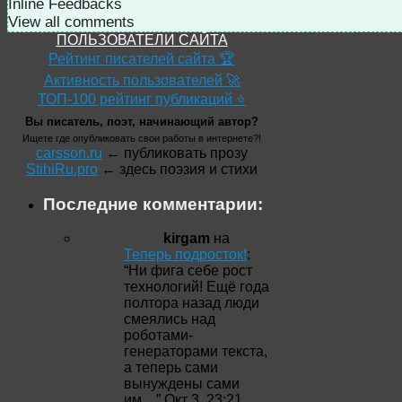
Inline Feedbacks
View all comments
ПОЛЬЗОВАТЕЛИ САЙТА
Рейтинг писателей сайта 🏆
Активность пользователей 🚀
ТОП-100 рейтинг публикаций ⭐
Вы писатель, поэт, начинающий автор?
Ищете где опубликовать свои работы в интернете?!
carsson.ru
← публиковать прозу
StihiRu.pro
← здесь поэзия и стихи
Последние комментарии:
kirgam
на
Теперь подросток!
:
“
Ни фига себе рост
технологий! Ещё года
полтора назад люди
смеялись над
роботами-
генераторами текста,
а теперь сами
вынуждены сами
им…
”
Окт 3, 23:21