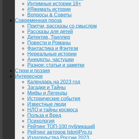
Интимные истории 18+
#Яжемать истории
Вопросы & Советы
Современная проза
Притчи, рассказы со смыслом
Рассказы для детей
Детектив, Триллер
Повести и Романы
Фантастика и Фэнтези
Нереальные истории
Анекдоты, частушки
Разное: статьи и заметки
Стихи и поэзия
Интересное
Календарь на 2023 год
Загадки и Тайны
Мифы и Легенды
Исторические события
Известные люди
НЛО и тайны космоса
Польза и Вред
Психология
Рейтинг ТОП-100 публикаций
Рейтинг авторов IstoriiPro.ru
Издательства России 2023