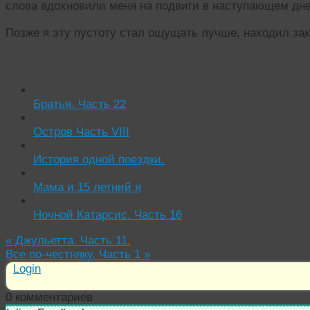
слова вдохновили меня на подвиги в наступающем д
Позже я эту пустоту стал ощущать лучше, находил зак
Читать похожие истории:
Братья. Часть 22
Остров Часть VІІІ
История одной поездки.
Мама и 15 летний я
Ночной Катарсис. Часть 16
«
Джульетта. Часть 11.
Все по-честняку. Часть 1
»
Login
0
комментариев