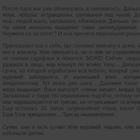
После бара мы уже обнимались и целовались. Дальше
море, арбузы, аттракционы, целования под луной. Д
мыс, людей мало, целования, обнимания. Дальше, ни-
Ну, какие женщины выдержат таких целомудренных 
Неужели их не хотят? И они приняли правильное реше
Приглашают нас к себе, где снимают комнату в доме, 
его в комнату. Моя принцесса, ни о чем не спрашивая
не снимая сарафана и ложится. БОЖЕ! Сейчас сверш
ударила в лицо, жар хлынул по всему телу… Дальше,
сучка, на которой отработали все кобели, которой уже
муравей заблудился. И маленький мопс, которо
вожделенному. Тут всего два шага… Дыхание такое ч
когда выдыхает. Язык высунут, слюни капают, морда т
Заскакивай и бери! Но невозможно подойти, потому чт
они подкашиваются от тряски, их оттрясывает то впере
Еще осталось 10. Запах затуманивает глаза, манит б
Еще 5 см преодолено… Тряска неимоверная!..
Сучки, они и есть сучки! Или муравей надоел, или в
собачьим делам.