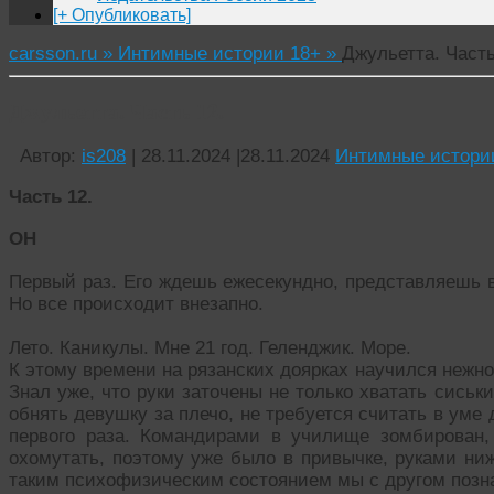
[+ Опубликовать]
carsson.ru »
Интимные истории 18+ »
Джульетта. Часть
Джульетта. Часть 12.
Автор:
is208
|
28.11.2024
|
28.11.2024
Интимные истори
Часть 12.
ОН
Первый раз. Его ждешь ежесекундно, представляешь во
Но все происходит внезапно.
Лето. Каникулы. Мне 21 год. Геленджик. Море.
К этому времени на рязанских доярках научился нежно
Знал уже, что руки заточены не только хватать сиськи
обнять девушку за плечо, не требуется считать в уме д
первого раза. Командирами в училище зомбирован,
охомутать, поэтому уже было в привычке, руками ниж
таким психофизическим состоянием мы с другом позн