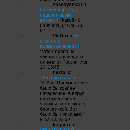
sosedyshka
на
Голая и переход в
подростковый
возраст!
: “
Какой-то
наивняк! )))
”
Сен 28,
07:11
VicUa
на
Не
скачите к
волкам,украинцы!
:
“
зато Европа не
убивает украинцев в
оличии от России
”
Авг
20, 13:45
nexto
на
Женщина в лесу
:
“
Клёво! Продолжение
было бы крайне
интересное! А вдруг
она будет новой
училкой в его школе,
биологичкой. Вот
было бы прикольно!
”
Июл 13, 22:50
kirgam
на
МИР,ТРУД,МАЙ И