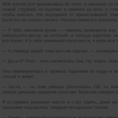
Мой взгляд всё приковывала её попа, и закончив со с
тонкой струйкой на булочки и немного на ноги, и ст
чтобы описать эти ощущения от прикосновений. Наве
было бы не сказать ничего. Наташа лежала и молчала, 
— У тебя ласковые ручки, — наконец заговорила она. 
небольшого роста, но плотный, и пальцы короткие, н
всё болит. А у тебя нежненько получается, я прям вся 
— А спереди давай тоже массаж сделаю, — неожиданн
— Да-а-а? Охо! – тихо засмеялась она. Ну, ладно, под
Она перевернулась и провела ладонями по груди и жи
сиськи и живот.
— Ха-ха, — ты тоже умеешь убалтывать. Ой, ты знае
любую девчонку наверное уболтает. Мужская наверно о
Я осторожно размазал масло и стал тереть, даже не 
пальцами ощущались твердые пупырышки сосков.
— Знаешь, я когда была помладше, еще совсем девчонк