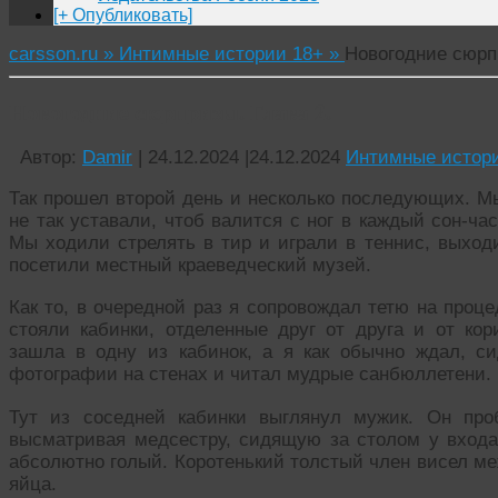
[+ Опубликовать]
carsson.ru »
Интимные истории 18+ »
Новогодние сюрпр
Новогодние сюрпризы. Глава 2.
Автор:
Damir
|
24.12.2024
|
24.12.2024
Интимные истор
Так прошел второй день и несколько последующих. М
не так уставали, чтоб валится с ног в каждый сон-ча
Мы ходили стрелять в тир и играли в теннис, выходи
посетили местный краеведческий музей.
Как то, в очередной раз я сопровождал тетю на проц
стояли кабинки, отделенные друг от друга и от ко
зашла в одну из кабинок, а я как обычно ждал, с
фотографии на стенах и читал мудрые санбюллетени.
Тут из соседней кабинки выглянул мужик. Он про
высматривая медсестру, сидящую за столом у входа
абсолютно голый. Коротенький толстый член висел ме
яйца.