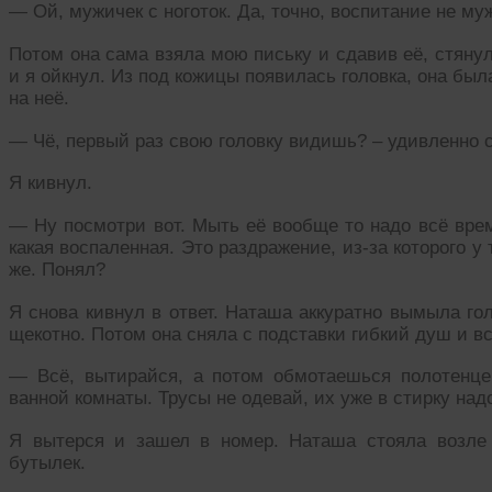
— Ой, мужичек с ноготок. Да, точно, воспитание не му
Потом она сама взяла мою письку и сдавив её, стяну
и я ойкнул. Из под кожицы появилась головка, она был
на неё.
— Чё, первый раз свою головку видишь? – удивленно 
Я кивнул.
— Ну посмотри вот. Мыть её вообще то надо всё врем
какая воспаленная. Это раздражение, из-за которого у 
же. Понял?
Я снова кивнул в ответ. Наташа аккуратно вымыла го
щекотно. Потом она сняла с подставки гибкий душ и в
— Всё, вытирайся, а потом обмотаешься полотенце
ванной комнаты. Трусы не одевай, их уже в стирку над
Я вытерся и зашел в номер. Наташа стояла возле 
бутылек.