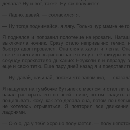
делала? Ну и вот, также. Ну как получится.
— Ладно, давай, — согласился я.
— Ну тогда поднимайся, я лягу. Только чур мамке не го
Я поднялся и поправил полотенце на кровати. Наташ
выключила ночник. Сразу стало непривычно темно, н
быстро адоптировался. Она сняла халат и легла. Он
свете отчетливо вырисовывался силуэт её фигуры и 
секунду перехватило дыхание: Неужели я и вправду 
еще и свою тетю. Еще пару дней назад я и представить 
— Ну, давай, начинай, покажи что запомнил, — сказала
Я нащупал на тумбочке бутылек с маслом и стал лить 
начал растирать его по всей спине, потом гладить 
пощипывать кожу, как это делала она, потом пошлепы
не хотелось отрываться. Я повторил все движени
ладонями.
— О-о-о, да у тебя хорошо получается, — полушепото