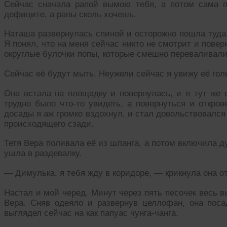
Сейчас сначала рапой вымою тебя, а потом сама п
дефиците, а рапы сколь хочешь.
Наташа развернулась спиной и осторожно пошла туда,
Я понял, что на меня сейчас никто не смотрит и повер
округлые булочки попы, которые смешно переваливали
Сейчас её будут мыть. Неужели сейчас я увижу её гол
Она встала на площадку и повернулась, и я тут же 
трудно было что-то увидеть, а повернуться и откро
досады я аж громко вздохнул, и стал довольствовалс
происходящего сзади.
Тетя Вера поливала её из шланга, а потом включила 
ушла в раздевалку.
— Димулька, я тебя жду в коридоре, — крикнула она о
Настал и мой черед. Минут через пять песочек весь в
Вера. Сняв одеяло и развернув целлофан, она пос
выглядел сейчас на как папуас чунга-чанга.