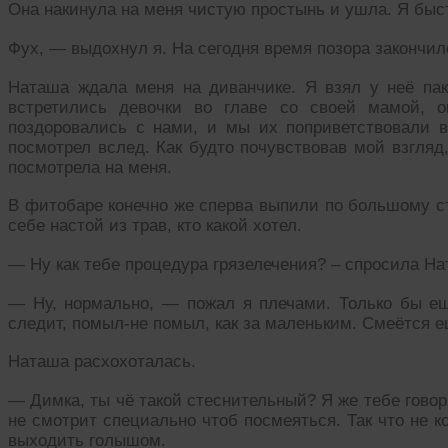
Она накинула на меня чистую простынь и ушла. Я быст
Фух, — выдохнул я. На сегодня время позора закончил
Наташа ждала меня на диванчике. Я взял у неё па
встретились девочки во главе со своей мамой, о
поздоровались с нами, и мы их поприветствовали в
посмотрел вслед. Как будто почувствовав мой взгляд
посмотрела на меня.
В фитобаре конечно же сперва выпили по большому ст
себе настой из трав, кто какой хотел.
— Ну как тебе процедура грязелечения? – спросила На
— Ну, нормально, — пожал я плечами. Только бы еще
следит, помыл-не помыл, как за маленьким. Смеётся е
Наташа расхохоталась.
— Димка, ты чё такой стеснительный? Я же тебе говор
не смотрит специально чтоб посмеяться. Так что не к
выходить голышом.