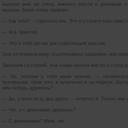
вылила мне на спину немного масла и размазав с
мышцы. Было очень здорово.
— Как тебе? – спросила она. Это я у своего массажист
— Ага, приятно.
— Это я тебе делаю расслабляющий массаж.
Она оттягивала кожу, пошлепывала ладонями, массиро
Закончив со спиной, она снова налила масла и стала ра
— Ох, попочка у тебя какая нежная, — засмеялась
пухленькая, прям хоть в купальник и на подиум. Шучу
кем-нибудь дружишь?
— Да, у меня есть два друга, — ответил я. Только они
— Нет, а с девочками дружишь?
— С девчонками? Ммм, нет.