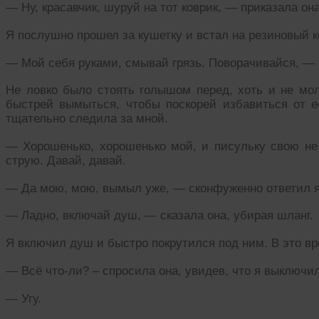
— Ну, красавчик, шуруй на тот коврик, — приказала она
Я послушно прошел за кушетку и встал на резиновый к
— Мой себя руками, смывай грязь. Поворачивайся, — 
Не ловко было стоять голышом перед, хоть и не мол
быстрей вымыться, чтобы поскорей избавиться от её
тщательно следила за мной.
— Хорошенько, хорошенько мой, и писульку свою не 
струю. Давай, давай.
— Да мою, мою, вымыл уже, — сконфуженно ответил я
— Ладно, включай душ, — сказала она, убирая шланг.
Я включил душ и быстро покрутился под ним. В это вр
— Всё что-ли? – спросила она, увидев, что я выключи
— Угу.