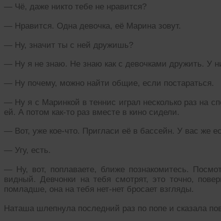
— Чё, даже никто тебе не нравится?
— Нравится. Одна девочка, её Марина зовут.
— Ну, значит ты с ней дружишь?
— Ну я не знаю. Не знаю как с девочками дружить. У н
— Ну почему, можно найти общие, если постараться.
— Ну я с Маринкой в теннис играл несколько раз на с
ей. А потом как-то раз вместе в кино сидели.
— Вот, уже кое-что. Пригласи её в бассейн. У вас же е
— Угу, есть.
— Ну, вот, поплаваете, ближе познакомитесь. Посмот
видный. Девчонки на тебя смотрят, это точно, повер
помладше, она на тебя нет-нет бросает взгляды.
Наташа шлепнула последний раз по попе и сказала по