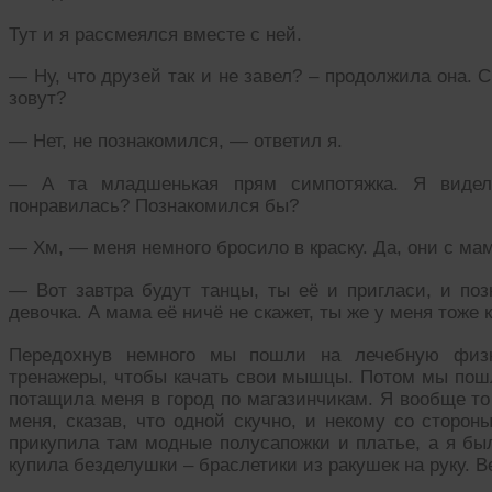
Тут и я рассмеялся вместе с ней.
— Ну, что друзей так и не завел? – продолжила она. 
зовут?
— Нет, не познакомился, — ответил я.
— А та младшенькая прям симпотяжка. Я видела
понравилась? Познакомился бы?
— Хм, — меня немного бросило в краску. Да, они с мам
— Вот завтра будут танцы, ты её и пригласи, и поз
девочка. А мама её ничё не скажет, ты же у меня тоже 
Передохнув немного мы пошли на лечебную физку
тренажеры, чтобы качать свои мышцы. Потом мы пошл
потащила меня в город по магазинчикам. Я вообще то 
меня, сказав, что одной скучно, и некому со сторон
прикупила там модные полусапожки и платье, а я бы
купила безделушки – браслетики из ракушек на руку. В