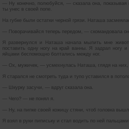
— Ну конечно, полюбуйся, — сказала она, показывая 
ты унес в своей попе.
На губке были остатки черной грязи. Наташа засмеялас
— Поворачивайся теперь передом, — скомандовала он
Я развернулся и Наташа начала мылить мне живот
поставить одну ногу на край ванны. Я задрал ногу 
яйцами беспомощно болтались между ног.
— Ох, мужичек, — усмехнулась Наташа, глядя на них,
Я старался не смотреть туда и тупо уставился в потоло
— Шкурку засучи, — вдруг сказала она.
— Чего? — не понял я.
— Ну, на пипке своей кожицу стяни, чтоб головка вышл
Я взял в руки пипиську и стал водить по ней пальцам