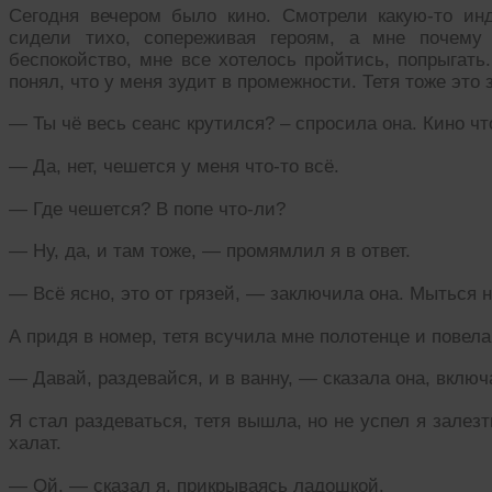
Сегодня вечером было кино. Смотрели какую-то ин
сидели тихо, сопереживая героям, а мне почему
беспокойство, мне все хотелось пройтись, попрыгать
понял, что у меня зудит в промежности. Тетя тоже это 
— Ты чё весь сеанс крутился? – спросила она. Кино чт
— Да, нет, чешется у меня что-то всё.
— Где чешется? В попе что-ли?
— Ну, да, и там тоже, — промямлил я в ответ.
— Всё ясно, это от грязей, — заключила она. Мыться 
А придя в номер, тетя всучила мне полотенце и повела
— Давай, раздевайся, и в ванну, — сказала она, включ
Я стал раздеваться, тетя вышла, но не успел я залезть
халат.
— Ой, — сказал я, прикрываясь ладошкой.