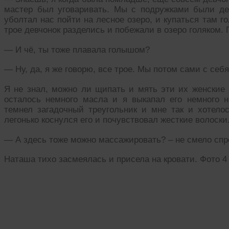
мастер был уговаривать. Мы с подружками были де
уболтал нас пойти на лесное озеро, и купаться там 
трое девчонок разделись и побежали в озеро голяком. 
— И чё, ты тоже плавала голышом?
— Ну, да, я же говорю, все трое. Мы потом сами с себ
Я не знал, можно ли щипать и мять эти их женские 
осталось немного масла и я выкапал его немного н
темнел загадочный треугольник и мне так и хотелос
легонько коснулся его и почувствовал жесткие волоски
— А здесь тоже можно массажировать? – не смело спр
Наташа тихо засмеялась и присела на кровати. Фото 4