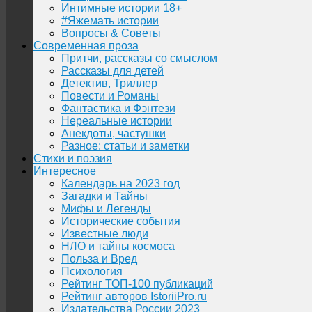
Интимные истории 18+
#Яжемать истории
Вопросы & Советы
Современная проза
Притчи, рассказы со смыслом
Рассказы для детей
Детектив, Триллер
Повести и Романы
Фантастика и Фэнтези
Нереальные истории
Анекдоты, частушки
Разное: статьи и заметки
Стихи и поэзия
Интересное
Календарь на 2023 год
Загадки и Тайны
Мифы и Легенды
Исторические события
Известные люди
НЛО и тайны космоса
Польза и Вред
Психология
Рейтинг ТОП-100 публикаций
Рейтинг авторов IstoriiPro.ru
Издательства России 2023