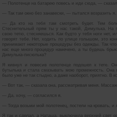
— Полотенце на батарею повесь и иди сюда, — сказал
— Так там окно без занавески, — пытался возразить я.
— Да кто на тебя там смотреть будет. Тем боле
Стеснительный прям ты у нас такой, Димулька. На 
свою тетю, стесняешься. Как будто у тебя ноги нет, и
говорят тебе. Нет, ходить по улице голышом, это ко
принимают некоторые процедуры без одежды. Так что 
нас еще много процедур намечено, а ты будешь брык
Димулька-писюлька?
Я кивнул и повесив полотенце подошел к тете. О
бутылька и стала смазывать мою промежность. Она п
было уже не так стыдно, а даже наоборот, приятно. В 
— Вот так, — сказала она, рассматривая меня. Масса
— Да, хочу, — согласился я.
— Тогда возьми мой полотенец, постели на кровать, и 
Я так и сделал, а Наташа, выключила верхний свет о