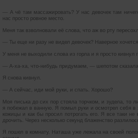
— А чё там массажировать? У нас девочек там ничего
нас просто ровное место.
Меня так взволновали её слова, что аж во рту пересох
— Ты еще ни разу не видел девочек? Наверное хочетс
У меня не выходили слова из горла и я просто кивнул 
— А-ха-ха, что-нибудь придумаем, — шепотом сказала 
Я снова кивнул.
— А сейчас, иди мой руки, и спать. Хорошо?
Моя писька до сих пор стояла торчком, и зудела, то л
я побежал в ванную. Я помыл руки и осмотрел себя в 
кожицы и как бы просил потрогать его. Я все таки не
дрочить. Через несколько секунд блаженство разлилос
Я пошел в комнату. Наташа уже лежала на своей полов