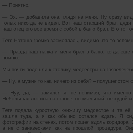
— Понятно.
— Эх, — добавила она, глядя на меня. Ну сразу вид
голых никогда не видел. Вот наш старший брат, дядя
наш отец его все время с собой в баню брал. Его то то
Тетя Наташа громко засмеялась, видимо что-то вспомн
— Правда наш папка и меня брал в баню, когда еще 
помню.
Мы почти подошли к столику медсестры на грязелечеб
— Ну, а мужик то как, ничего из себя? – полушепотом 
— Нуу, да, — замялся я, не понимая, что именно 
Небольшая лысина на голове, нормальный, не худой и 
Тетя подала курортную книжицу медсестре и та её
зашла туда, а я как обычно остался ждать. Я си
фотографии на стенах, потом пошел вдоль коридора.
а не с занавесками как на прошлой процедуре. Он