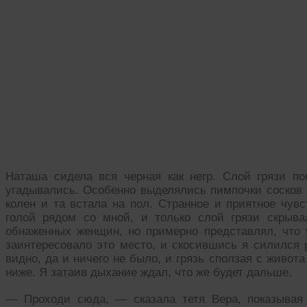
Наташа сидела вся черная как негр. Слой грязи по
угадывались. Особенно выделялись пимпочки сосков н
колен и та встала на пол. Странное и приятное чув
голой рядом со мной, и только слой грязи скрыва
обнаженных женщин, но примерно представлял, что 
заинтересовало это место, и скосившись я силился р
видно, да и ничего не было, и грязь сползая с живота
ниже. Я затаив дыхание ждал, что же будет дальше.
— Проходи сюда, — сказала тетя Вера, показывая