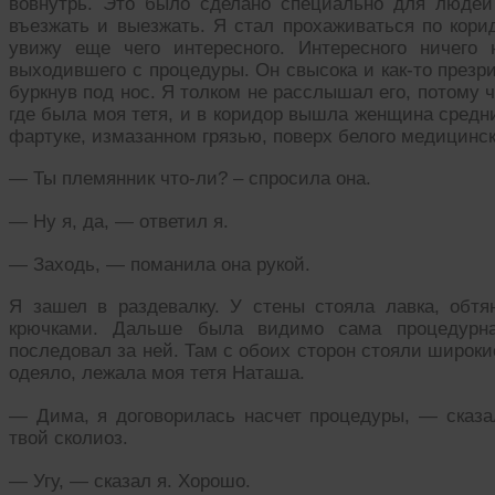
вовнутрь. Это было сделано специально для людей
въезжать и выезжать. Я стал прохаживаться по корид
увижу еще чего интересного. Интересного ничего 
выходившего с процедуры. Он свысока и как-то презри
буркнув под нос. Я толком не расслышал его, потому ч
где была моя тетя, и в коридор вышла женщина средн
фартуке, измазанном грязью, поверх белого медицинск
— Ты племянник что-ли? – спросила она.
— Ну я, да, — ответил я.
— Заходь, — поманила она рукой.
Я зашел в раздевалку. У стены стояла лавка, обт
крючками. Дальше была видимо сама процедурн
последовал за ней. Там с обоих сторон стояли широкие
одеяло, лежала моя тетя Наташа.
— Дима, я договорилась насчет процедуры, — сказал
твой сколиоз.
— Угу, — сказал я. Хорошо.