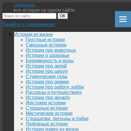
carsson.ru
все истории на одном сайте
OK
Перейти к содержимому
Истории из жизни
Грустные истории
Смешные истории
Истории про животных
Истории о здоровье
Беременность и роды
Истории про детей
Истории про школу
Студенческие годы
Истории про армию
Истории про работу, хобби
Рассказы о путешествиях
Истории про дружбу
Жестокие истории
Страшные истории
Мистические истории
Страшилки, легенды и байки
Любовные истории
Истории измен из жизни