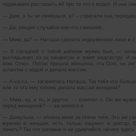
подмывало рассказать ей про то что я видел. И она за
— Дим, а ты че смеёшься, а? – спросила она, передава
— Да, увидел случайно кое-что смешное.
— Ммм, да? — Наташа сделала недоуменное лицо и ста
— В соседней с тобой кабинке мужик был, — начал
выглядывает из-за занавески и зовет медсестру. И 
мою Олю». Потом пришла женщина, эта Оля, он лег
шлангом с водой и делала массаж.
— А-ха-ха, — засмеялась Наташа. Так тебя что больш
или то что ему голому делала массаж женщина?
— Ммм, ну, и то, и другое, — ответил я. Он же муж
перед женщиной? — засмеялся я.
— Димулька, — обняла меня за плечи тетя. Это же са
мужчин и женщин, есть только пациент и доктор. Ес
лечить? Так что запомни и не удивляйся, ничего здесь 