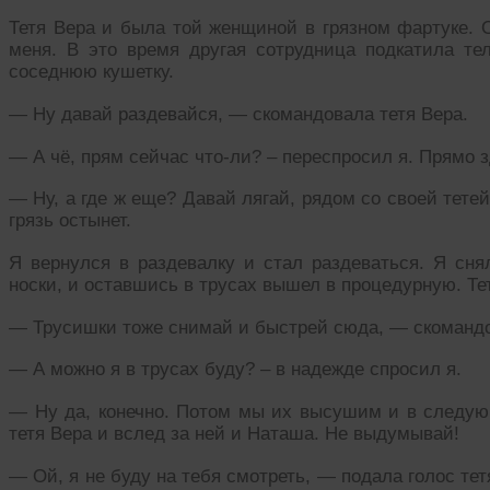
Тетя Вера и была той женщиной в грязном фартуке. О
меня. В это время другая сотрудница подкатила те
соседнюю кушетку.
— Ну давай раздевайся, — скомандовала тетя Вера.
— А чё, прям сейчас что-ли? – переспросил я. Прямо 
— Ну, а где ж еще? Давай лягай, рядом со своей тете
грязь остынет.
Я вернулся в раздевалку и стал раздеваться. Я сня
носки, и оставшись в трусах вышел в процедурную. Те
— Трусишки тоже снимай и быстрей сюда, — скомандо
— А можно я в трусах буду? – в надежде спросил я.
— Ну да, конечно. Потом мы их высушим и в следу
тетя Вера и вслед за ней и Наташа. Не выдумывай!
— Ой, я не буду на тебя смотреть, — подала голос т