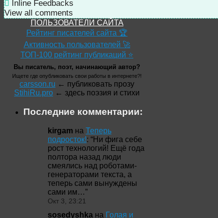
Inline Feedbacks
View all comments
ПОЛЬЗОВАТЕЛИ САЙТА
Рейтинг писателей сайта 🏆
Активность пользователей 🚀
ТОП-100 рейтинг публикаций ⭐
Вы писатель, поэт, начинающий автор?
Ищете где опубликовать свои работы в интернете?!
carsson.ru
← публиковать прозу
StihiRu.pro
← здесь поэзия и стихи
Последние комментарии:
kirgam
на
Теперь
подросток!
: “
Ни фига себе
рост технологий! Ещё года
полтора назад люди
смеялись над роботами-
генераторами текста, а
теперь сами вынуждены
сами им…
”
Окт 3, 23:21
sosedyshka
на
Голая и