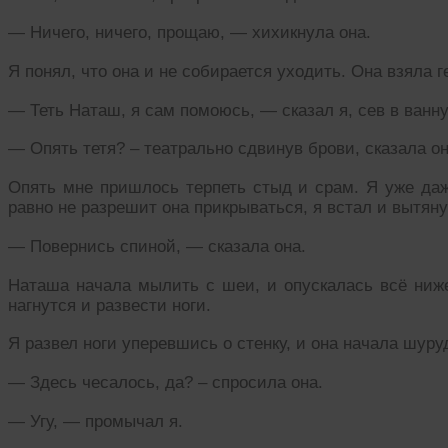
— Ничего, ничего, прощаю, — хихикнула она.
Я понял, что она и не собирается уходить. Она взяла 
— Теть Наташ, я сам помоюсь, — сказал я, сев в ванну
— Опять тетя? – театрально сдвинув брови, сказала о
Опять мне пришлось терпеть стыд и срам. Я уже даже
равно не разрешит она прикрываться, я встал и вытян
— Повернись спиной, — сказала она.
Наташа начала мылить с шеи, и опускалась всё ниже
нагнутся и развести ноги.
Я развел ноги уперевшись о стенку, и она начала шуру
— Здесь чесалось, да? – спросила она.
— Угу, — промычал я.