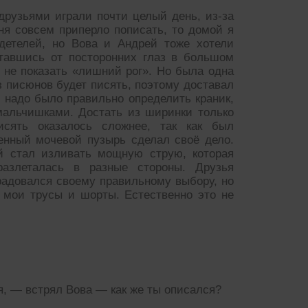
друзьями играли почти целый день, из-за
еня совсем приперло пописать, то домой я
детелей, но Вова и Андрей тоже хотели
тавшись от посторонних глаз в большом
ы не показать «лишний рог». Но была одна
из писюнов будет писять, поэтому доставал
е надо было правильно определить краник,
мальчишками. Достать из ширинки только
сять оказалось сложнее, так как был
енный мочевой пузырь сделал своё дело.
ый стал изливать мощную струю, которая
разлеталась в разные стороны. Друзья
радовался своему правильному выбору, но
 мои трусы и шорты. Естественно это не
я, — встрял Вова — как же ты описался?