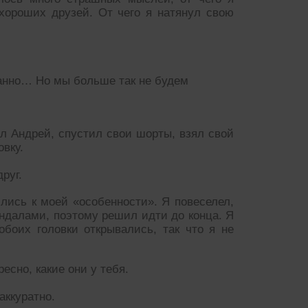
хороших друзей. От чего я натянул свою
анно… Но мы больше так не будем
ал Андрей, спустил свои шорты, взял свой
овку.
руг.
лись к моей «особенности». Я повеселел,
индалами, поэтому решил идти до конца. Я
боих головки открывались, так что я не
сно, какие они у тебя.
аккуратно.