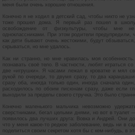
меня были очень хорошие отношения.
Конечно я не ходил в детский сад, чтобы никто не уз
тоже прошел дома. Я первый раз пошел в школу
освобождение от физкультуры, чтобы мне не
одноклассниками. При этом родители предупредили, ч
как дети бывают очень жестокими, будут обзываться,
скрываться, но мне удалось.
Как ни странно, но мне нравилась моя особенность
познавать своё тело. В частности, любят играться с
две «игрушки». Я часами лежал в кроватке и мял св
рукой по очереди, то двумя сразу, то два карандаши
сразу оба, иногда только один, иногда сначала один
расходилось по обоим писюнам сразу, даже если г
выходили за пределы своего стручка. Это было странно
Конечно маленького мальчика невозможно удержа
сверстниками, бегал целыми днями, но вот в туалет 
появилось два лучших друга: Вовка и Андрей. Они до
что у меня какое-то редкое заболевание, ведь ни в са
поделиться своим секретом хотя бы с кем-нибудь, в э