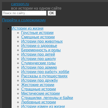
carsson.ru
все истории на одном сайте
OK
Перейти к содержимому
Истории из жизни
Грустные истории
Смешные истории
Истории про животных
Истории о здоровье
Беременность и роды
Истории про детей
Истории про школу
Студенческие годы
Истории про армию
Истории про работу, хобби
Рассказы о путешествиях
Истории про дружбу
Жестокие истории
Страшные истории
Мистические истории
Страшилки, легенды и байки
Любовные истории
Истории измен из жизни