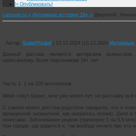
[+ Опубликовать]
carsson.ru »
Интимные истории 18+ »
Двурогий. Начал
Двурогий. Начало
Автор:
SuperPisatel
|
13.12.2024
|
13.12.2024
Интимные 
Данный рассказ является авторским вымыслом
написанному. Всем персонажам 18+ лет
Часть 1. 1 на 100 миллионов
Меня зовут Борис, мне уже много лет, но расскажу всё 
С самого моего детства родители говорили, что я очен
врожденной аномалией, как оказалось позже). Дело в
пенисами. Заболевание редкое (примерно 1 на 5,5 млн)
том городе, где родился я, так вообще ничего про это н