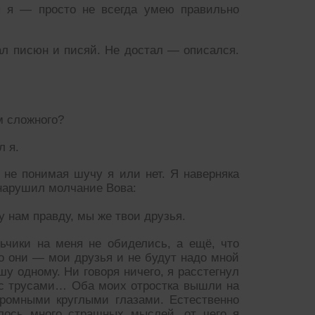
я я — просто не всегда умею правильно
л писюн и писяй. Не достал — описался.
м сложного?
л я.
 не понимая шучу я или нет. Я наверняка
 нарушил молчание Вова:
 нам правду, мы же твои друзья.
ьчики на меня не обиделись, а ещё, что
то они — мои друзья и не будут надо мной
у одному. Ни говоря ничего, я расстегнул
 с трусами… Оба моих отростка вышли на
громными круглыми глазами. Естественно
слось много страшных мыслей, от чего я