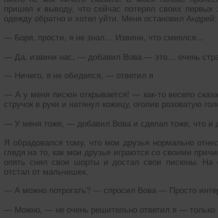
пришел к выводу, что сейчас потерял своих первых 
одежду обратно и хотел уйти. Меня остановил Андрей:
— Боря, прости, я не знал… Извини, что смеялся…
— Да, извини нас, — добавил Вова — это… очень стр
— Ничего, я не обиделся, — ответил я
— А у меня писюн открывается! — как-то весело сказ
стручок в руки и натянул кожицу, оголив розоватую гол
— У меня тоже, — добавил Вова и сделал тоже, что и д
Я обрадовался тому, что мои друзья нормально отнес
глядя на то, как мои друзья играются со своими прич
опять снял свои шорты и достал свои писюны. На о
отстал от мальчишек.
— А можно потрогать? — спросил Вова — Просто интере
— Можно, — не очень решительно ответил я — только 