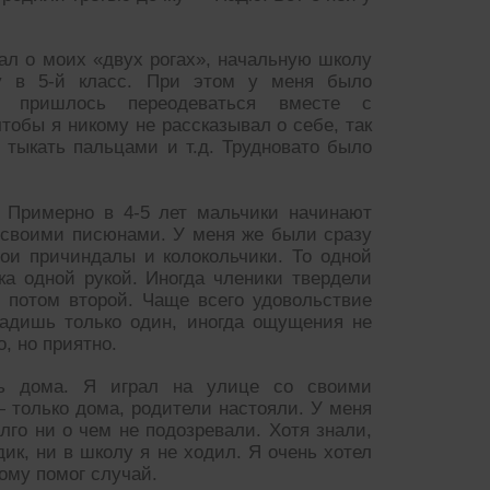
нал о моих «двух рогах», начальную школу
 в 5-й класс. При этом у меня было
 пришлось переодеваться вместе с
тобы я никому не рассказывал о себе, так
 тыкать пальцами и т.д. Трудновато было
. Примерно в 4-5 лет мальчики начинают
о своими писюнами. У меня же были сразу
ои причиндалы и колокольчики. То одной
ка одной рукой. Иногда членики твердели
, потом второй. Чаще всего удовольствие
ладишь только один, иногда ощущения не
, но приятно.
ть дома. Я играл на улице со своими
— только дома, родители настояли. У меня
лго ни о чем не подозревали. Хотя знали,
дик, ни в школу я не ходил. Я очень хотел
тому помог случай.