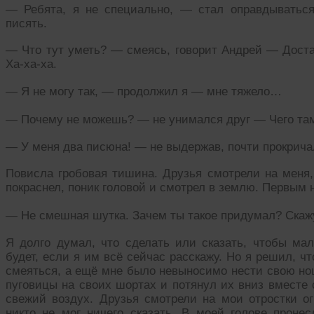
— Ребята, я не специально, — стал оправдыватьс
писять.
— Что тут уметь? — смеясь, говорит Андрей — Доста
Ха-ха-ха.
— Я не могу так, — продолжил я — мне тяжело…
— Почему не можешь? — не унимался друг — Чего та
— У меня два писюна! — не выдержав, почти прокрича
Повисла гробовая тишина. Друзья смотрели на меня,
покраснел, поник головой и смотрел в землю. Первым
— Не смешная шутка. Зачем ты такое придумал? Скажу
Я долго думал, что сделать или сказать, чтобы мал
будет, если я им всё сейчас расскажу. Но я решил, ч
смеяться, а ещё мне было невыносимо нести свою нош
пуговицы на своих шортах и потянул их вниз вместе
свежий воздух. Друзья смотрели на мои отростки о
никто не мог ничего сказать. В моей голове проне