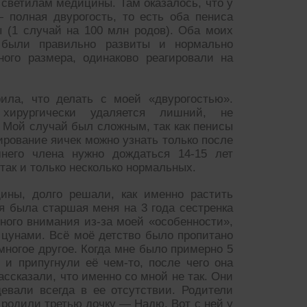
 светилам медицины. Там оказалось, что у
 полная двурогость, то есть оба пениса
 (1 случай на 100 млн родов). Оба моих
 были правильно развиты и нормально
ого размера, одинаково реагировали на
ила, что делать с моей «двурогостью».
хирургически удаляется лишний, не
Мой случай был сложным, так как пенисы
рование яичек можно узнать только после
шнего члена нужно дождаться 14-15 лет
так и только несколько нормальных.
ины, долго решали, как именно растить
еня была старшая меня на 3 года сестренка
много внимания из-за моей «особенности»,
к цунами. Всё моё детство было пропитано
 многое другое. Когда мне было примерно 5
 и припугнули её чем-то, после чего она
ассказали, что именно со мной не так. Они
девали всегда в ее отсутствии. Родители
и родили третью дочку — Надю. Вот с ней у