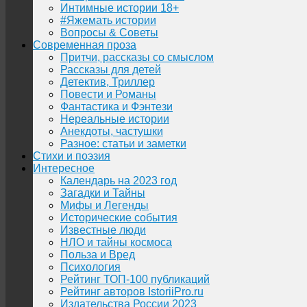
Интимные истории 18+
#Яжемать истории
Вопросы & Советы
Современная проза
Притчи, рассказы со смыслом
Рассказы для детей
Детектив, Триллер
Повести и Романы
Фантастика и Фэнтези
Нереальные истории
Анекдоты, частушки
Разное: статьи и заметки
Стихи и поэзия
Интересное
Календарь на 2023 год
Загадки и Тайны
Мифы и Легенды
Исторические события
Известные люди
НЛО и тайны космоса
Польза и Вред
Психология
Рейтинг ТОП-100 публикаций
Рейтинг авторов IstoriiPro.ru
Издательства России 2023