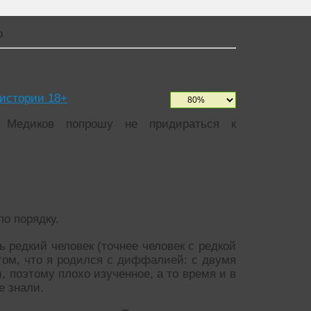
о
истории 18+
. Медиков попрошу не придираться к
по порядку.
ь редкий человек (точнее человек с редкой
 том, что я родился с диффалией: с двумя
, поэтому плохо изученное, а то время и в
е знали.