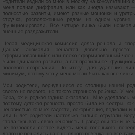
Родители ездили со мной в Москву на консультацию к
меня полная диффалия, или как иногда называют —
полностью развиты, имеют разные мошонки и уретры
стручка, расположенные рядом на одном уровне,
функционировали. Все четыре яичка были нормальн
внешние раздражители.
Целая медицинская комиссия долга решала и спор
Данная аномалия решается довольно просто: 
сформировавшийся или плохо сформированный член. 
были одинаково развиты, а вот правильное функциони
полового созревания. По итогу: для удаления ли
минимум, потому что у меня могли быть как все яички 
Мои родители, вернувшиеся со столицы нашей род
своего не первого, но такого странного ребенка. У м
Вера, ох и редкая гадина оказалась. Мне уделялось 
поэтому детская ревность просто била из сестры, ка
ненавистью ко мне: гадости, оскорбления, подколки и
или 6 лет родители настолько сильно отругали Веру
стала скрывать свою ненависть. Правда они так и не р
не позволяли сестре видеть меня голенького, перео
долго не решались на ещё одного ребенка, но всё-так