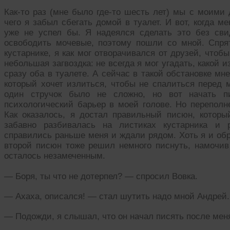
Как-то раз (мне было где-то шесть лет) мы с моими 
чего я забыл сбегать домой в туалет. И вот, когда м
уже не успел бы. Я надеялся сделать это без сви
освободить мочевые, поэтому пошли со мной. Спря
кустарнике, я как мог отворачивался от друзей, чтоб
небольшая загвоздка: не всегда я мог угадать, какой 
сразу оба в туалете. А сейчас в такой обстановке мн
который хочет излиться, чтобы не спалиться перед 
один стручок было не сложно, но вот начать пи
психологический барьер в моей голове. Но переполн
Как оказалось, я достал правильный писюн, котор
забавно разбивалась на листиках кустарника и 
справились раньше меня и ждали рядом. Хоть я и об
второй писюн тоже решил немного писнуть, намочив
осталось незамеченным.
— Боря, ты что не дотерпел? — спросил Вовка.
— Ахаха, описался! — стал шутить надо мной Андрей.
— Подожди, я слышал, что он начал писять после мен