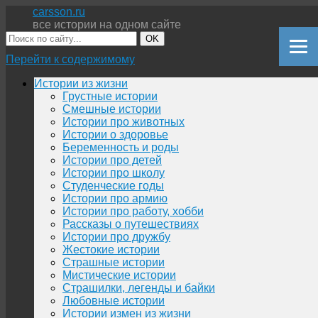
carsson.ru
все истории на одном сайте
OK
Перейти к содержимому
Истории из жизни
Грустные истории
Смешные истории
Истории про животных
Истории о здоровье
Беременность и роды
Истории про детей
Истории про школу
Студенческие годы
Истории про армию
Истории про работу, хобби
Рассказы о путешествиях
Истории про дружбу
Жестокие истории
Страшные истории
Мистические истории
Страшилки, легенды и байки
Любовные истории
Истории измен из жизни