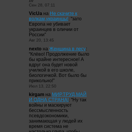
Сен 28, 07:11
VicUa
на
Не скачите к
волкам,украинцы!
: “
зато
Европа не убивает
украинцев в оличии от
России
”
Авг 20, 13:45
nexto
на
Женщина в лесу
:
“
Клёво! Продолжение было
бы крайне интересное! А
вдруг она будет новой
училкой в его школе,
биологичкой. Вот было бы
прикольно!
”
Июл 13, 22:50
kirgam
на
МИР,ТРУД,МАЙ
И ОДНА СТРАНА!
: “
Ну так
войны и маскируют
бессмысленность
псевдоэкономики,
занимающая у людей их
время система не
настолько глупа, чтобы