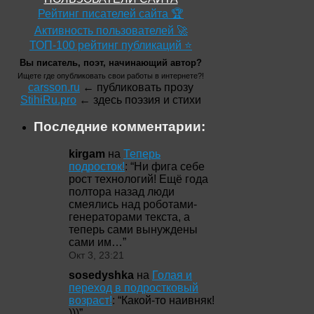
Рейтинг писателей сайта 🏆
Активность пользователей 🚀
ТОП-100 рейтинг публикаций ⭐
Вы писатель, поэт, начинающий автор?
Ищете где опубликовать свои работы в интернете?!
carsson.ru
← публиковать прозу
StihiRu.pro
← здесь поэзия и стихи
Последние комментарии:
kirgam
на
Теперь
подросток!
: “
Ни фига себе
рост технологий! Ещё года
полтора назад люди
смеялись над роботами-
генераторами текста, а
теперь сами вынуждены
сами им…
”
Окт 3, 23:21
sosedyshka
на
Голая и
переход в подростковый
возраст!
: “
Какой-то наивняк!
)))
”