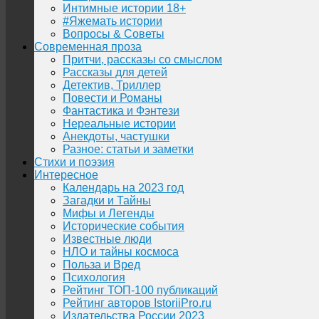
Интимные истории 18+
#Яжемать истории
Вопросы & Советы
Современная проза
Притчи, рассказы со смыслом
Рассказы для детей
Детектив, Триллер
Повести и Романы
Фантастика и Фэнтези
Нереальные истории
Анекдоты, частушки
Разное: статьи и заметки
Стихи и поэзия
Интересное
Календарь на 2023 год
Загадки и Тайны
Мифы и Легенды
Исторические события
Известные люди
НЛО и тайны космоса
Польза и Вред
Психология
Рейтинг ТОП-100 публикаций
Рейтинг авторов IstoriiPro.ru
Издательства России 2023