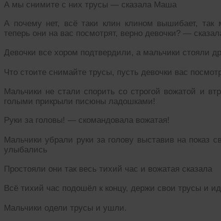
А мы снимите с них трусы — сказала Маша
А почему нет, всё таки клин клином вышибает, так 
теперь они на вас посмотрят, верно девочки? — сказал
Девочки все хором подтвердили, а мальчики стояли д
Что стоите снимайте трусы, пусть девочки вас посмот
Мальчики не стали спорить со строгой вожатой и вт
голыми прикрыли писюны ладошками!
Руки за головы! — скомандовала вожатая!
Мальчики убрали руки за голову выставив на показ с
улыбались
Простояли они так весь тихий час и вожатая сказала
Всё тихий час подошёл к концу, держи свои трусы и и
Мальчики одели трусы и ушли.