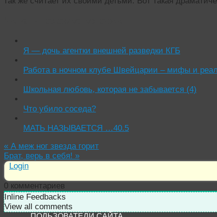
так же считает их своими детьми. Вот такая драматиче
Читать похожие истории:
Я — дочь агентки внешней разведки КГБ
Работа в ночном клубе Швейцарии – мифы и реа
Школьная любовь, которая не забывается (4)
Что убило соседа?
МАТЬ НАЗЫВАЕТСЯ …40.5
«
А меж ног звезда горит
Брат, верь в себя!
»
Login
0
комментариев
Inline Feedbacks
View all comments
ПОЛЬЗОВАТЕЛИ САЙТА