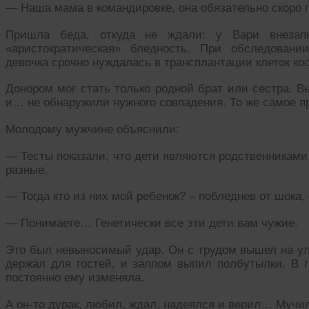
— Наша мама в командировке, она обязательно скоро п
Пришла беда, откуда не ждали: у Вари внезапн
«аристократическая» бледность. При обследован
девочка срочно нуждалась в трансплантации клеток кос
Донором мог стать только родной брат или сестра. 
и… не обнаружили нужного совпадения. То же самое п
Молодому мужчине объяснили:
— Тесты показали, что дети являются родственниками
разные.
— Тогда кто из них мой ребенок? – побледнев от шока,
— Понимаете… Генетически все эти дети вам чужие.
Это был невыносимый удар. Он с трудом вышел на ул
держал для гостей, и залпом выпил полбутылки. В г
постоянно ему изменяла.
А он-то дурак, любил, ждал, надеялся и верил… Мучил