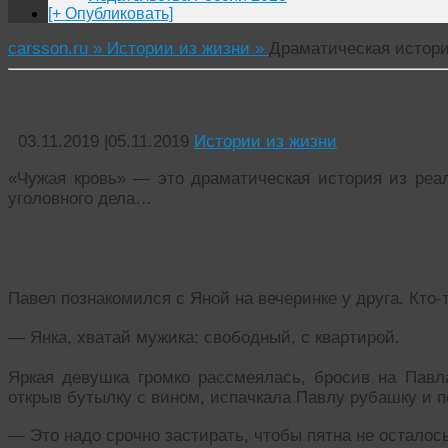
[+ Опубликовать]
carsson.ru »
Истории из жизни »
Драматическая истори
Драматическая история из уголовного дела: Ч
03.11.2019
|
05.11.2019
Истории из жизни
«Чужая кровь» — это драматическая история из реа
уголовного дела…
Свободный мужчина
Павел познакомился с Яной на вечеринке у друга. Кто-
— Янка, хватай мужика: свободный, с квартирой.
Яркая девушка громко рассмеялась, бросив на Павла
открыв бутылку с вином, испачкала Павлу рубашку и п
— Это надо срочно застирать, чтобы пятна не осталось