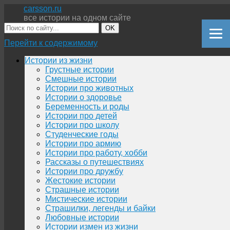
carsson.ru
все истории на одном сайте
OK
Перейти к содержимому
Истории из жизни
Грустные истории
Смешные истории
Истории про животных
Истории о здоровье
Беременность и роды
Истории про детей
Истории про школу
Студенческие годы
Истории про армию
Истории про работу, хобби
Рассказы о путешествиях
Истории про дружбу
Жестокие истории
Страшные истории
Мистические истории
Страшилки, легенды и байки
Любовные истории
Истории измен из жизни