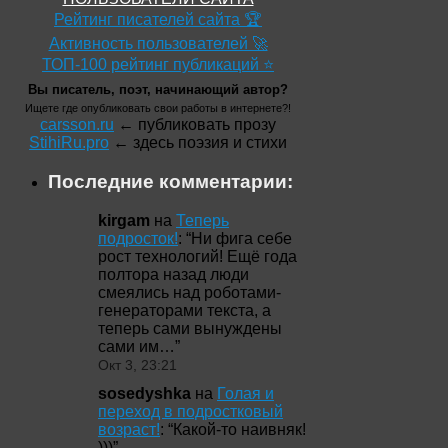
Рейтинг писателей сайта 🏆
Активность пользователей 🚀
ТОП-100 рейтинг публикаций ⭐
Вы писатель, поэт, начинающий автор?
Ищете где опубликовать свои работы в интернете?!
carsson.ru
← публиковать прозу
StihiRu.pro
← здесь поэзия и стихи
Последние комментарии:
kirgam
на
Теперь
подросток!
: “
Ни фига себе
рост технологий! Ещё года
полтора назад люди
смеялись над роботами-
генераторами текста, а
теперь сами вынуждены
сами им…
”
Окт 3, 23:21
sosedyshka
на
Голая и
переход в подростковый
возраст!
: “
Какой-то наивняк!
)))
”