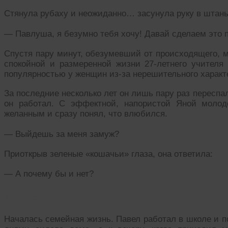
Стянула рубаху и неожиданно… засунула руку в штан
— Павлуша, я безумно тебя хочу! Давай сделаем это 
Спустя пару минут, обезумевший от происходящего, м
спокойной и размеренной жизни 27-летнего учител
популярностью у женщин из-за нерешительного характ
За последние несколько лет он лишь пару раз переспа
он работал. С эффектной, напористой Яной молод
желанным и сразу понял, что влюбился.
— Выйдешь за меня замуж?
Приоткрыв зеленые «кошачьи» глаза, она ответила:
— А почему бы и нет?
Жена с картинки
Началась семейная жизнь. Павел работал в школе и 