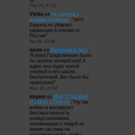
Сен 28, 07:11
VicUa
на
Не скачите к
волкам,украинцы!
: “
зато
Европа не убивает
украинцев в оличии от
России
”
Авг 20, 13:45
nexto
на
Женщина в лесу
:
“
Клёво! Продолжение было
бы крайне интересное! А
вдруг она будет новой
училкой в его школе,
биологичкой. Вот было бы
прикольно!
”
Июл 13, 22:50
kirgam
на
МИР,ТРУД,МАЙ
И ОДНА СТРАНА!
: “
Ну так
войны и маскируют
бессмысленность
псевдоэкономики,
занимающая у людей их
время система не
настолько глупа, чтобы