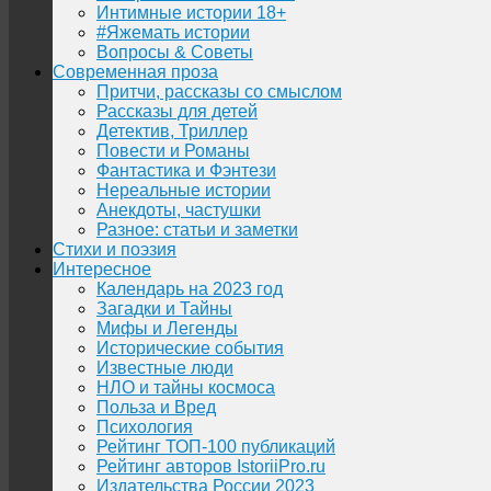
Интимные истории 18+
#Яжемать истории
Вопросы & Советы
Современная проза
Притчи, рассказы со смыслом
Рассказы для детей
Детектив, Триллер
Повести и Романы
Фантастика и Фэнтези
Нереальные истории
Анекдоты, частушки
Разное: статьи и заметки
Стихи и поэзия
Интересное
Календарь на 2023 год
Загадки и Тайны
Мифы и Легенды
Исторические события
Известные люди
НЛО и тайны космоса
Польза и Вред
Психология
Рейтинг ТОП-100 публикаций
Рейтинг авторов IstoriiPro.ru
Издательства России 2023