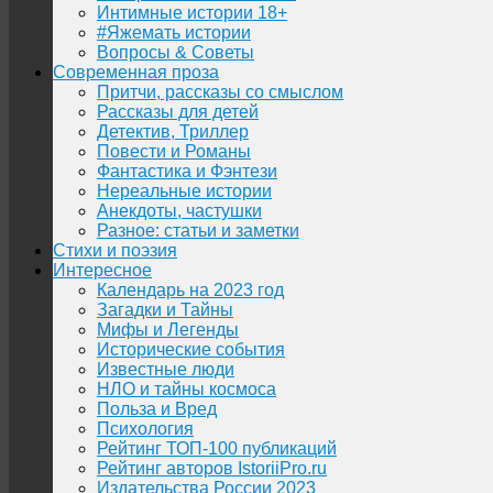
Интимные истории 18+
#Яжемать истории
Вопросы & Советы
Современная проза
Притчи, рассказы со смыслом
Рассказы для детей
Детектив, Триллер
Повести и Романы
Фантастика и Фэнтези
Нереальные истории
Анекдоты, частушки
Разное: статьи и заметки
Стихи и поэзия
Интересное
Календарь на 2023 год
Загадки и Тайны
Мифы и Легенды
Исторические события
Известные люди
НЛО и тайны космоса
Польза и Вред
Психология
Рейтинг ТОП-100 публикаций
Рейтинг авторов IstoriiPro.ru
Издательства России 2023