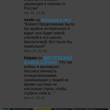
украинцев в оличии от
России
”
Авг 20, 13:45
nexto
на
Женщина в лесу
:
“
Клёво! Продолжение было
бы крайне интересное! А
вдруг она будет новой
училкой в его школе,
биологичкой. Вот было бы
прикольно!
”
Июл 13, 22:50
kirgam
на
МИР,ТРУД,МАЙ
И ОДНА СТРАНА!
: “
Ну так
войны и маскируют
бессмысленность
псевдоэкономики,
занимающая у людей их
время система не
настолько глупа, чтобы
сгубить себя в…
”
Июл 4, 01:41