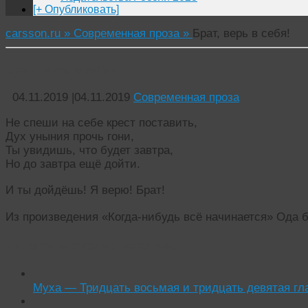
[+ Опубликовать]
carsson.ru »
Современная проза »
Брат, верь в себя!
Брат, верь в себя!
04.11.2019
|
04.11.2019
Современная проза
Не спеши на себе крест поставить,
Дух уныния прочь гони,
Ты увидишь, что будет завтра,
Но до завтра ещё дойти.
И ты дойдёшь! Я верю! Брат!
Из произведения «Когда-нибудь всё начинается» Ода 
Читать похожие истории:
Муха — Тридцать восьмая и тридцать девятая гл