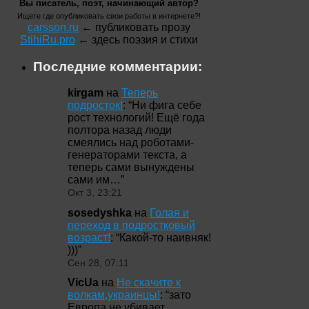
Вы писатель, поэт, начинающий автор?
Ищете где опубликовать свои работы в интернете?!
carsson.ru
← публиковать прозу
StihiRu.pro
← здесь поэзия и стихи
Последние комментарии:
kirgam
на
Теперь
подросток!
: “
Ни фига себе
рост технологий! Ещё года
полтора назад люди
смеялись над роботами-
генераторами текста, а
теперь сами вынуждены
сами им…
”
Окт 3, 23:21
sosedyshka
на
Голая и
переход в подростковый
возраст!
: “
Какой-то наивняк!
)))
”
Сен 28, 07:11
VicUa
на
Не скачите к
волкам,украинцы!
: “
зато
Европа не убивает