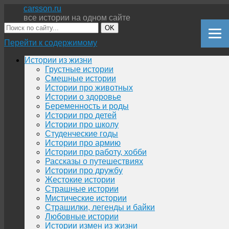
carsson.ru
все истории на одном сайте
OK
Перейти к содержимому
Истории из жизни
Грустные истории
Смешные истории
Истории про животных
Истории о здоровье
Беременность и роды
Истории про детей
Истории про школу
Студенческие годы
Истории про армию
Истории про работу, хобби
Рассказы о путешествиях
Истории про дружбу
Жестокие истории
Страшные истории
Мистические истории
Страшилки, легенды и байки
Любовные истории
Истории измен из жизни