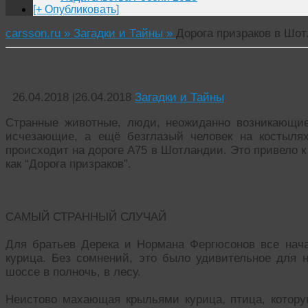
[+ Опубликовать]
carsson.ru »
Загадки и Тайны »
Дорога призраков в Шо
Дорога призраков в Шотландии
26.04.2018
|
26.04.2018
Загадки и Тайны
Странные животные, люди, неожиданно возникающие
исчезающие, а ещё безглазый человек на костыля
происходит на дороге А75 в Шотландии. Это привело к 
как “Дорога призраков”.
САМЫЙ СТРАННЫЙ СЛУЧАЙ
Для братьев Дерека и Нормана Фергюсонов все начал
курица. Без сомнений, это было удивительное для н
шоссе в полночь, в лесу.
Неистово махающая крыльями курица, птица, которую