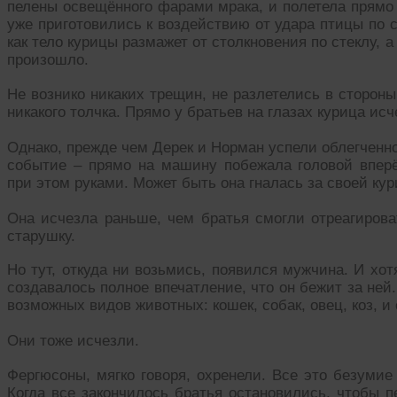
пелены освещённого фарами мрака, и полетела прямо
уже приготовились к воздействию от удара птицы по с
как тело курицы размажет от столкновения по стеклу, а 
произошло.
Не вознико никаких трещин, не разлетелись в стороны
никакого толчка. Прямо у братьев на глазах курица исч
Однако, прежде чем Дерек и Норман успели облегченн
событие – прямо на машину побежала головой вперёд
при этом руками. Может быть она гналась за своей кур
Она исчезла раньше, чем братья смогли отреагироват
старушку.
Но тут, откуда ни возьмись, появился мужчина. И хо
создавалось полное впечатление, что он бежит за ней
возможных видов животных: кошек, собак, овец, коз, и 
Они тоже исчезли.
Фергюсоны, мягко говоря, охренели. Все это безумие
Когда все закончилось братья остановились, чтобы п