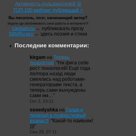
Активность пользователей 🚀
ТОП-100 рейтинг публикаций ⭐
Вы писатель, поэт, начинающий автор?
Ищете где опубликовать свои работы в интернете?!
carsson.ru
← публиковать прозу
StihiRu.pro
← здесь поэзия и стихи
Последние комментарии:
kirgam
на
Теперь
подросток!
: “
Ни фига себе
рост технологий! Ещё года
полтора назад люди
смеялись над роботами-
генераторами текста, а
теперь сами вынуждены
сами им…
”
Окт 3, 23:21
sosedyshka
на
Голая и
переход в подростковый
возраст!
: “
Какой-то наивняк!
)))
”
Сен 28, 07:11