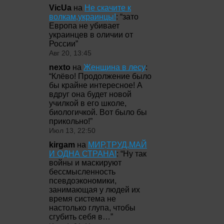
VicUa
на
Не скачите к
волкам,украинцы!
: “
зато
Европа не убивает
украинцев в оличии от
России
”
Авг 20, 13:45
nexto
на
Женщина в лесу
:
“
Клёво! Продолжение было
бы крайне интересное! А
вдруг она будет новой
училкой в его школе,
биологичкой. Вот было бы
прикольно!
”
Июл 13, 22:50
kirgam
на
МИР,ТРУД,МАЙ
И ОДНА СТРАНА!
: “
Ну так
войны и маскируют
бессмысленность
псевдоэкономики,
занимающая у людей их
время система не
настолько глупа, чтобы
сгубить себя в…
”