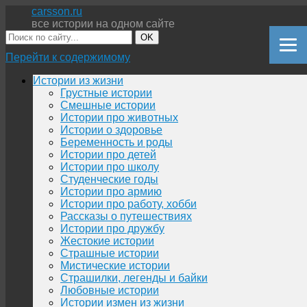
carsson.ru
все истории на одном сайте
OK
Перейти к содержимому
Истории из жизни
Грустные истории
Смешные истории
Истории про животных
Истории о здоровье
Беременность и роды
Истории про детей
Истории про школу
Студенческие годы
Истории про армию
Истории про работу, хобби
Рассказы о путешествиях
Истории про дружбу
Жестокие истории
Страшные истории
Мистические истории
Страшилки, легенды и байки
Любовные истории
Истории измен из жизни