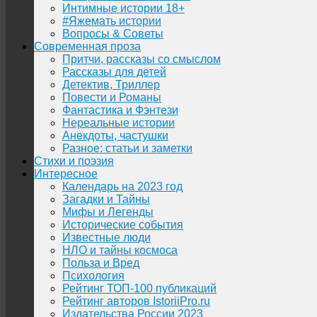
Интимные истории 18+
#Яжемать истории
Вопросы & Советы
Современная проза
Притчи, рассказы со смыслом
Рассказы для детей
Детектив, Триллер
Повести и Романы
Фантастика и Фэнтези
Нереальные истории
Анекдоты, частушки
Разное: статьи и заметки
Стихи и поэзия
Интересное
Календарь на 2023 год
Загадки и Тайны
Мифы и Легенды
Исторические события
Известные люди
НЛО и тайны космоса
Польза и Вред
Психология
Рейтинг ТОП-100 публикаций
Рейтинг авторов IstoriiPro.ru
Издательства России 2023