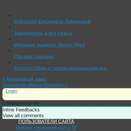
Читать похожие истории:
Мавзолей Елизаветы Демидовой
Амитивилль и его ужасы
Изгнание дьявола Эмили Роуз
Призрак девушки
Золотая Орда и татаро-монгольское иго
«
Малиновый закат
Проклятие Ивана Грозного
»
Login
0
комментариев
Inline Feedbacks
View all comments
ПОЛЬЗОВАТЕЛИ САЙТА
Рейтинг писателей сайта 🏆