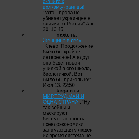
скачите к
волкам,украинцы!
:
“
зато Европа не
убивает украинцев в
оличии от России
”
Авг
20, 13:45
nexto
на
Женщина в лесу
:
“
Клёво! Продолжение
было бы крайне
интересное! А вдруг
она будет новой
училкой в его школе,
биологичкой. Вот
было бы прикольно!
”
Июл 13, 22:50
kirgam
на
МИР,ТРУД,МАЙ И
ОДНА СТРАНА!
: “
Ну
так войны и
маскируют
бессмысленность
псевдоэкономики,
занимающая у людей
их время система не