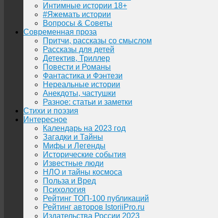
Интимные истории 18+
#Яжемать истории
Вопросы & Советы
Современная проза
Притчи, рассказы со смыслом
Рассказы для детей
Детектив, Триллер
Повести и Романы
Фантастика и Фэнтези
Нереальные истории
Анекдоты, частушки
Разное: статьи и заметки
Стихи и поэзия
Интересное
Календарь на 2023 год
Загадки и Тайны
Мифы и Легенды
Исторические события
Известные люди
НЛО и тайны космоса
Польза и Вред
Психология
Рейтинг ТОП-100 публикаций
Рейтинг авторов IstoriiPro.ru
Издательства России 2023