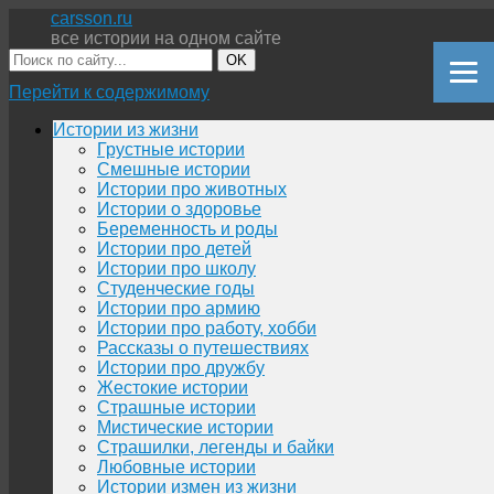
carsson.ru
все истории на одном сайте
OK
Перейти к содержимому
Истории из жизни
Грустные истории
Смешные истории
Истории про животных
Истории о здоровье
Беременность и роды
Истории про детей
Истории про школу
Студенческие годы
Истории про армию
Истории про работу, хобби
Рассказы о путешествиях
Истории про дружбу
Жестокие истории
Страшные истории
Мистические истории
Страшилки, легенды и байки
Любовные истории
Истории измен из жизни