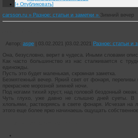
[+ Опубликовать]
carsson.ru »
Разное: статьи и заметки »
Зимний вечер
Зимний вечер
Автор:
aspe
|
03.02.2021
|
03.02.2021
Разное: статьи и 
Она, безусловно, верит в чудеса. Иными словами опис
Как часто большинство из нас сталкивается с труд
единожды.
Пусть это будет маленькая, скромная заметка.
Безмятежный вечер. Яркий свет от фонаря, переливы 
прекраснее морозной зимней ночи.
Под ногами тихий хруст, над головой бездонный океан.
Чуть глухо, уже давно не слышно дней суеты. В 
хлопьями, растворяясь в свете фонаря. Исчезая на 
этого еще более ярко начинаешь ощущать собственное 
Читать похожие истории: