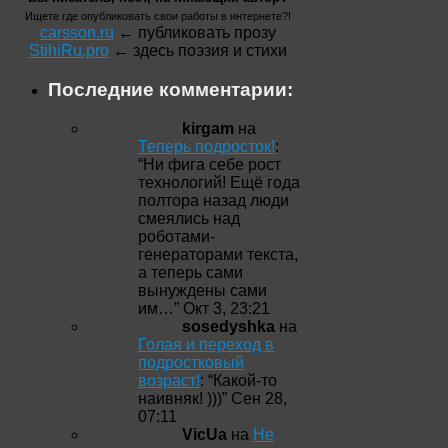
Ищете где опубликовать свои работы в интернете?!
carsson.ru
← публиковать прозу
StihiRu.pro
← здесь поэзия и стихи
Последние комментарии:
kirgam
на
Теперь подросток!
:
“
Ни фига себе рост
технологий! Ещё года
полтора назад люди
смеялись над
роботами-
генераторами текста,
а теперь сами
вынуждены сами
им…
”
Окт 3, 23:21
sosedyshka
на
Голая и переход в
подростковый
возраст!
: “
Какой-то
наивняк! )))
”
Сен 28,
07:11
VicUa
на
Не