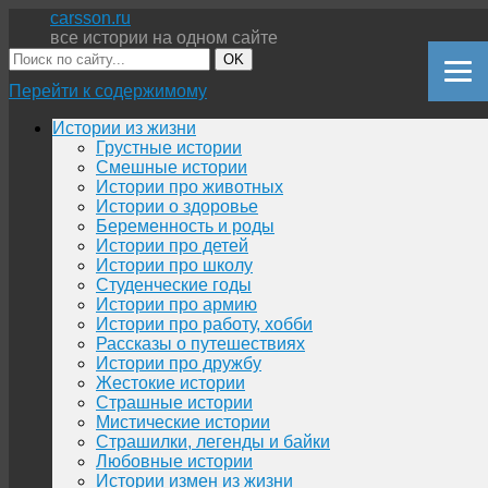
carsson.ru
все истории на одном сайте
OK
Перейти к содержимому
Истории из жизни
Грустные истории
Смешные истории
Истории про животных
Истории о здоровье
Беременность и роды
Истории про детей
Истории про школу
Студенческие годы
Истории про армию
Истории про работу, хобби
Рассказы о путешествиях
Истории про дружбу
Жестокие истории
Страшные истории
Мистические истории
Страшилки, легенды и байки
Любовные истории
Истории измен из жизни