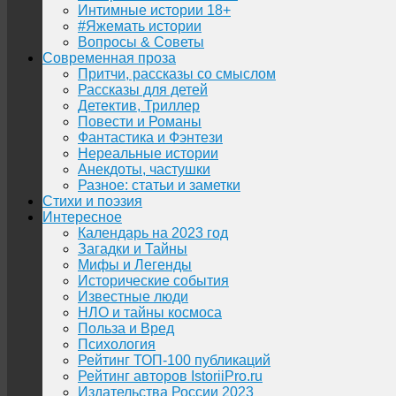
Интимные истории 18+
#Яжемать истории
Вопросы & Советы
Современная проза
Притчи, рассказы со смыслом
Рассказы для детей
Детектив, Триллер
Повести и Романы
Фантастика и Фэнтези
Нереальные истории
Анекдоты, частушки
Разное: статьи и заметки
Стихи и поэзия
Интересное
Календарь на 2023 год
Загадки и Тайны
Мифы и Легенды
Исторические события
Известные люди
НЛО и тайны космоса
Польза и Вред
Психология
Рейтинг ТОП-100 публикаций
Рейтинг авторов IstoriiPro.ru
Издательства России 2023