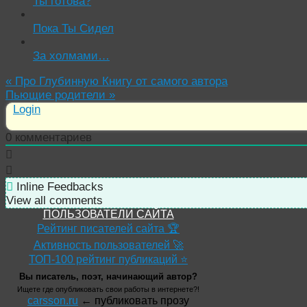
Ты готова?
Пока Ты Сидел
За холмами…
«
Про Глубинную Книгу от самого автора
Пьющие родители
»
Login
0
комментариев
Inline Feedbacks
View all comments
ПОЛЬЗОВАТЕЛИ САЙТА
Рейтинг писателей сайта 🏆
Активность пользователей 🚀
ТОП-100 рейтинг публикаций ⭐
Вы писатель, поэт, начинающий автор?
Ищете где опубликовать свои работы в интернете?!
carsson.ru
← публиковать прозу