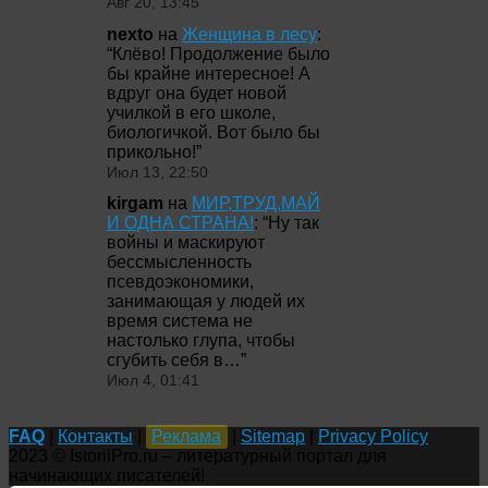
Авг 20, 13:45
nexto
на
Женщина в лесу
:
“
Клёво! Продолжение было
бы крайне интересное! А
вдруг она будет новой
училкой в его школе,
биологичкой. Вот было бы
прикольно!
”
Июл 13, 22:50
kirgam
на
МИР,ТРУД,МАЙ
И ОДНА СТРАНА!
: “
Ну так
войны и маскируют
бессмысленность
псевдоэкономики,
занимающая у людей их
время система не
настолько глупа, чтобы
сгубить себя в…
”
Июл 4, 01:41
FAQ
|
Контакты
|
Реклама
|
Sitemap
|
Privacy Policy
2023 © IstoriiPro.ru – литературный портал для
начинающих писателей!