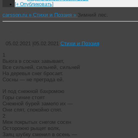
[+ Опубликовать]
carsson.ru »
Стихи и Поэзия »
Зимний лес.
Зимний лес.
05.02.2021
|
05.02.2021
Стихи и Поэзия
1
Вьюга в соснах завывает,
Все сильней, сильней, сильней
На деревья снег бросает.
Сосны — не преграда ей.
И под снежной бахромою
Горы синие стоят
Снежной бурей замело их —
Они спят, спокойно спят.
2
Меж покрытых снегом сосен
Осторожно рыщет волк,
Заяц шубку сменил в осень —