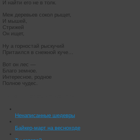
И найти его не в толк.
Меж деревьев сокол рыщет,
И мышей,
Стрижей
Он ищет,
Ну а горностай рыскучий
Притаился в снежной куче…
Вот он лес —
Благо земное.
Интересное, родное
Полное чудес.
Читать похожие истории:
Ненаписанные шедевры
Байкер-март на весноходе