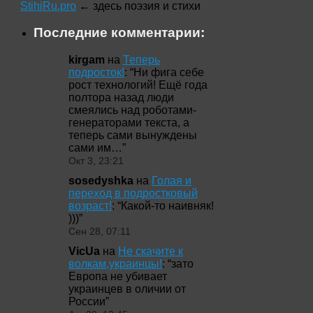
StihiRu.pro
← здесь поэзия и стихи
Последние комментарии:
kirgam
на
Теперь
подросток!
: “
Ни фига себе
рост технологий! Ещё года
полтора назад люди
смеялись над роботами-
генераторами текста, а
теперь сами вынуждены
сами им…
”
Окт 3, 23:21
sosedyshka
на
Голая и
переход в подростковый
возраст!
: “
Какой-то наивняк!
)))
”
Сен 28, 07:11
VicUa
на
Не скачите к
волкам,украинцы!
: “
зато
Европа не убивает
украинцев в оличии от
России
”