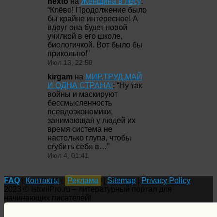
nexto
на
Женщина в лесу
:
“
Клёво! Продолжение было
бы крайне интересное! А
вдруг она будет новой
училкой в его школе,
биологичкой. Вот было бы
прикольно!
”
Июл 13, 22:50
kirgam
на
МИР,ТРУД,МАЙ
И ОДНА СТРАНА!
: “
Ну так
войны и маскируют
бессмысленность
псевдоэкономики,
занимающая у людей их
время система не
настолько глупа, чтобы
сгубить себя в…
”
Июл 4, 01:41
FAQ
|
Контакты
|
Реклама
|
Sitemap
|
Privacy Policy
2023 © IstoriiPro.ru – литературный портал для
начинающих писателей!