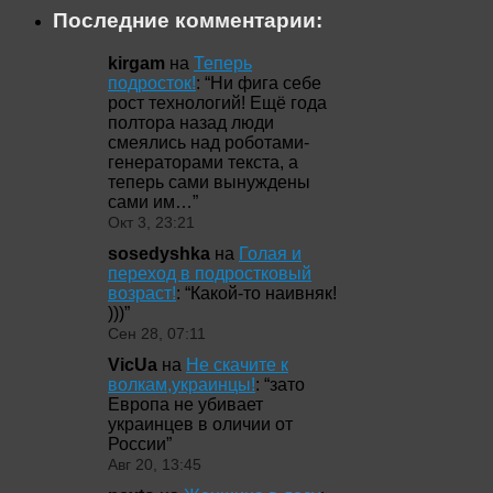
Последние комментарии:
kirgam
на
Теперь
подросток!
: “
Ни фига себе
рост технологий! Ещё года
полтора назад люди
смеялись над роботами-
генераторами текста, а
теперь сами вынуждены
сами им…
”
Окт 3, 23:21
sosedyshka
на
Голая и
переход в подростковый
возраст!
: “
Какой-то наивняк!
)))
”
Сен 28, 07:11
VicUa
на
Не скачите к
волкам,украинцы!
: “
зато
Европа не убивает
украинцев в оличии от
России
”
Авг 20, 13:45