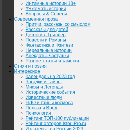
Интимные истории 18+
#Яжемать истории
Вопросы & Советы
Современная проза
Притчи, рассказы со смыслом
Рассказы для детей
Детектив, Триллер
Повести и Романы
Фантастика и Фэнтези
Нереальные истории
Анекдоты, частушки
Разное: статьи и заметки
Стихи и поэзия
Интересное
Календарь на 2023 год
Загадки и Тайны
Мифы и Легенды
Исторические события
Известные люди
НЛО и тайны космоса
Польза и Вред
Психология
Рейтинг ТОП-100 публикаций
Рейтинг авторов IstoriiPro.ru
Издательства России 2023