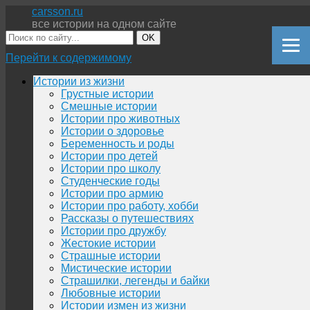
carsson.ru
все истории на одном сайте
OK
Перейти к содержимому
Истории из жизни
Грустные истории
Смешные истории
Истории про животных
Истории о здоровье
Беременность и роды
Истории про детей
Истории про школу
Студенческие годы
Истории про армию
Истории про работу, хобби
Рассказы о путешествиях
Истории про дружбу
Жестокие истории
Страшные истории
Мистические истории
Страшилки, легенды и байки
Любовные истории
Истории измен из жизни