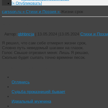
[+ Опубликовать]
carsson.ru »
Стихи и Поэзия »
Жизни срок
Жизни срок
Автор:
qbhbncja
|
13.05.2024
|
13.05.2024
Стихи и Поэз
Я решил, что сам себе отмерил жизни срок,
Словно путь неведомый шагами на глазок.
Голос Свыше отрезвил меня: Лишь Я решаю,
Сколько будет сыпать точно времени песок.
Читать похожие истории:
Оглянись
Судьба проказницей бывает
Идеальный мужчина