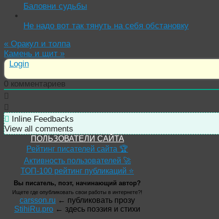
Баловни судьбы
Не надо вот так тянуть на себя обстановку
«
Оракул и толпа
Камень и щит
»
Login
0
комментариев
Inline Feedbacks
View all comments
ПОЛЬЗОВАТЕЛИ САЙТА
Рейтинг писателей сайта 🏆
Активность пользователей 🚀
ТОП-100 рейтинг публикаций ⭐
Вы писатель, поэт, начинающий автор?
Ищете где опубликовать свои работы в интернете?!
carsson.ru
← публиковать прозу
StihiRu.pro
← здесь поэзия и стихи