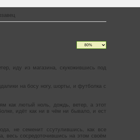
рзавец
етер, иду из магазина, скукожившись под
алики на босу ногу, шорты, и футболка с
м как лютый ноль, дождь, ветер, а этот
лке, идёт как ни в чём ни бывало, и ест
ода, не семенит ссутулившись, как все
а, весь сосредоточившись на этом своём