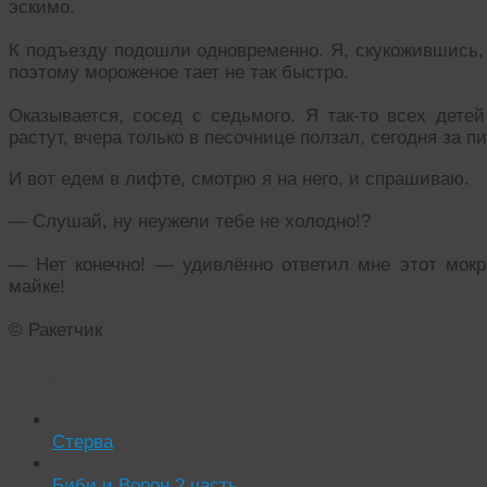
эскимо.
К подъезду подошли одновременно. Я, скукожившись, 
поэтому мороженое тает не так быстро.
Оказывается, сосед с седьмого. Я так-то всех дете
растут, вчера только в песочнице ползал, сегодня за п
И вот едем в лифте, смотрю я на него, и спрашиваю.
— Слушай, ну неужели тебе не холодно!?
— Нет конечно! — удивлённо ответил мне этот мок
майке!
© Ракетчик
Читать похожие истории:
Стерва
Биби и Ворон 2 часть