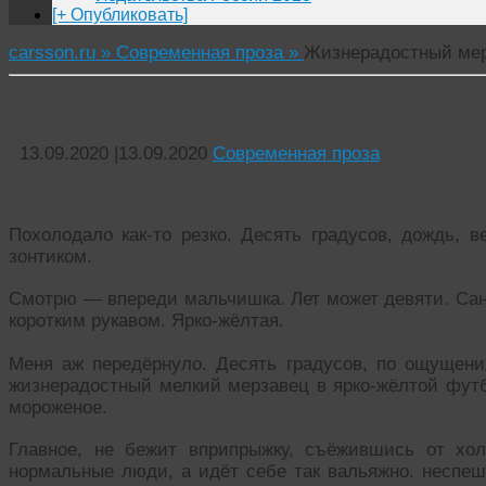
[+ Опубликовать]
carsson.ru »
Современная проза »
Жизнерадостный ме
Жизнерадостный мерзавец
13.09.2020
|
13.09.2020
Современная проза
Похолодало как-то резко. Десять градусов, дождь, в
зонтиком.
Смотрю — впереди мальчишка. Лет может девяти. Санд
коротким рукавом. Ярко-жёлтая.
Меня аж передёрнуло. Десять градусов, по ощущения
жизнерадостный мелкий мерзавец в ярко-жёлтой футбо
мороженое.
Главное, не бежит вприпрыжку, съёжившись от хол
нормальные люди, а идёт себе так вальяжно. неспеш