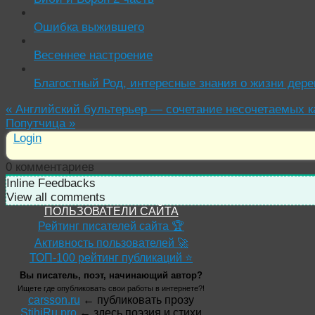
Ошибка выжившего
Весеннее настроение
Благостный Род, интересные знания о жизни дер
«
Английский бультерьер — сочетание несочетаемых к
Попутчица
»
Login
0
комментариев
Inline Feedbacks
View all comments
ПОЛЬЗОВАТЕЛИ САЙТА
Рейтинг писателей сайта 🏆
Активность пользователей 🚀
ТОП-100 рейтинг публикаций ⭐
Вы писатель, поэт, начинающий автор?
Ищете где опубликовать свои работы в интернете?!
carsson.ru
← публиковать прозу
StihiRu.pro
← здесь поэзия и стихи