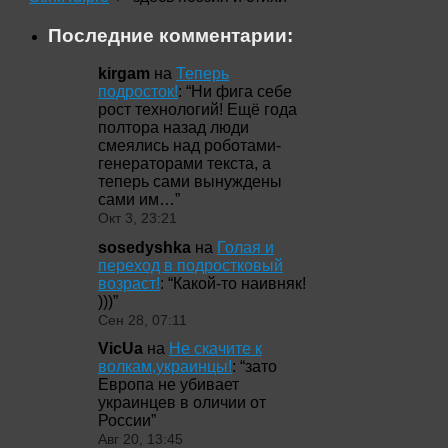
Последние комментарии:
kirgam
на
Теперь
подросток!
: “
Ни фига себе
рост технологий! Ещё года
полтора назад люди
смеялись над роботами-
генераторами текста, а
теперь сами вынуждены
сами им…
”
Окт 3, 23:21
sosedyshka
на
Голая и
переход в подростковый
возраст!
: “
Какой-то наивняк!
)))
”
Сен 28, 07:11
VicUa
на
Не скачите к
волкам,украинцы!
: “
зато
Европа не убивает
украинцев в оличии от
России
”
Авг 20, 13:45