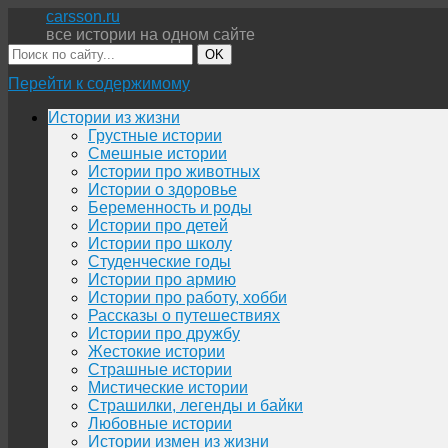
carsson.ru
все истории на одном сайте
OK
Перейти к содержимому
Истории из жизни
Грустные истории
Смешные истории
Истории про животных
Истории о здоровье
Беременность и роды
Истории про детей
Истории про школу
Студенческие годы
Истории про армию
Истории про работу, хобби
Рассказы о путешествиях
Истории про дружбу
Жестокие истории
Страшные истории
Мистические истории
Страшилки, легенды и байки
Любовные истории
Истории измен из жизни