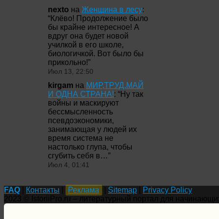
nexto
на
Женщина в лесу
:
“
Клёво! Продолжение было
бы крайне интересное! А
вдруг она будет новой
училкой в его школе,
биологичкой. Вот было бы
прикольно!
”
Июл 13, 22:50
kirgam
на
МИР,ТРУД,МАЙ
И ОДНА СТРАНА!
: “
Ну так
войны и маскируют
бессмысленность
псевдоэкономики,
занимающая у людей их
время система не
настолько глупа, чтобы
сгубить себя в…
”
Июл 4, 01:41
FAQ
|
Контакты
|
Реклама
|
Sitemap
|
Privacy Policy
2023 © IstoriiPro.ru – литературный портал для начинающи