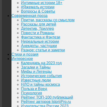
Интимные истории 18+
#Яжемать истории
Вопросы & Советы
Современная проза
Притчи, рассказы со смыслом
Рассказы для детей
Детектив, Триллер
Повести и Романы
Фантастика и Фэнтези
Нереальные истории
Анекдоты, частушки
Разное: статьи и заметки
Стихи и поэзия
Интересное
Календарь на 2023 год
Загадки и Тайны
Мифы и Легенды
Исторические события
Известные люди
НЛО и тайны космоса
Польза и Вред
Психология
Рейтинг ТОП-100 публикаций
Рейтинг авторов IstoriiPro.ru
Издательства России 2023