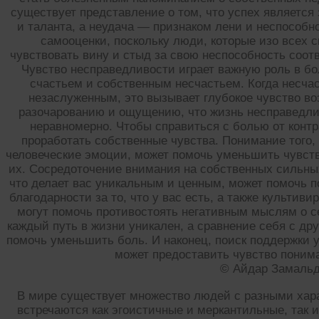
существует представление о том, что успех является
и таланта, а неудача — признаком лени и неспособн
самооценки, поскольку люди, которые изо всех 
чувствовать вину и стыд за свою неспособность соо
Чувство несправедливости играет важную роль в б
счастьем и собственным несчастьем. Когда несча
незаслуженным, это вызывает глубокое чувство во
разочарованию и ощущению, что жизнь несправедлив
неравномерно. Чтобы справиться с болью от контр
проработать собственные чувства. Понимание того,
человеческие эмоции, может помочь уменьшить чувств
их. Сосредоточение внимания на собственных сильных
что делает вас уникальным и ценным, может помочь п
благодарности за то, что у вас есть, а также культи
могут помочь противостоять негативным мыслям о се
каждый путь в жизни уникален, а сравнение себя с др
помочь уменьшить боль. И наконец, поиск поддержки у
может предоставить чувство поним
© Айдар Замаль
В мире существует множество людей с разными хар
встречаются как эгоистичные и меркантильные, так 