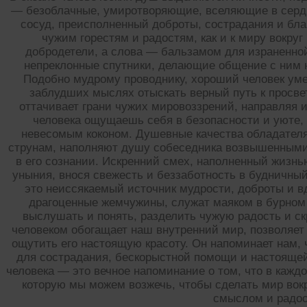
— безоблачные, умиротворяющие, вселяющие в сердц
сосуд, преисполненный доброты, сострадания и бл
чужим горестям и радостям, как и к миру вокруг
добродетели, а слова — бальзамом для израненной
непреклонные спутники, делающие общение с ним 
Подобно мудрому проводнику, хороший человек уме
заблудших мыслях отыскать верный путь к просве
оттачивает грани чужих мировоззрений, направляя 
человека ощущаешь себя в безопасности и уюте, 
невесомым коконом. Душевные качества обладателя
струнам, наполняют душу собеседника возвышенным
в его сознании. Искренний смех, наполненный жизнью
уныния, внося свежесть и беззаботность в будничн
это неиссякаемый источник мудрости, доброты и в
драгоценные жемчужины, служат маяком в бурном
выслушать и понять, разделить чужую радость и ск
человеком обогащает наш внутренний мир, позволяет
ощутить его настоящую красоту. Он напоминает нам, 
для сострадания, бескорыстной помощи и настоящей
человека — это вечное напоминание о том, что в каждо
которую мы можем возжечь, чтобы сделать мир вок
смыслом и радо