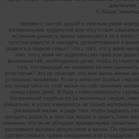
давлением.
© Айдар Замаль
Человек с чистой душой и светлым умом никогд
материальных трудностей или отсутствия социальног
истинная ценность жизни заключается не в богатст
простые радости и находить удовлетворение в малом.
родился в бедной семье? Что с того, что у меня нех
того, что у меня нет водительских прав или дорог
возможностей, необходимых денег, чтобы путешеств
того, что природой не заложено во мне закончит
аттестатом? Это не означает, что моя жизнь менее це
успешным человеком. Если у меня нет особых способн
что лучше уйти из этой жизни по собственному жела
конца своих дней. Я буду стойко переносить суро
болезненной скорбью из-за жизненных неудач, невз
уникальна, и успех измеряется не только материальн
роскошной жизни, а ради того, чтобы радовать с
находить радость в простых вещах и ценить свою жиз
значения, что он не обладает врождёнными талантам
достижения высоких результатов в жизни. Он принимае
соответствовать чужим ожиданиям или стандартам. Е