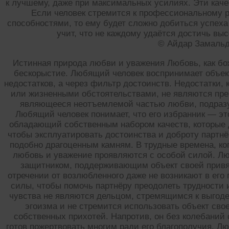
к лучшему, даже при максимальных усилиях. Эти качес
Если человек стремится к профессиональному р
способностями, то ему будет сложно добиться успеха
учит, что не каждому удаётся достичь вы
© Айдар Замаль
Истинная природа любви и уважения Любовь, как бож
бескорыстие. Любящий человек воспринимает объект
недостатков, а через фильтр достоинств. Недостатки,
или жизненными обстоятельствами, не являются пре
являющееся неотъемлемой частью любви, подразу
Любящий человек понимает, что его избранник — э
обладающий собственным набором качеств, которые 
чтобы эксплуатировать достоинства и доброту партнё
подобно драгоценным камням. В трудные времена, ког
любовь и уважение проявляются с особой силой. Л
защитником, поддерживающим объект своей привя
отречении от возлюбленного даже не возникают в его 
силы, чтобы помочь партнёру преодолеть трудности 
чувства не являются дельцом, стремящимся к выгоде
эгоизма и не стремится использовать объект сво
собственных прихотей. Напротив, он без колебаний
готов пожертвовать многим ради его благополучия. Л