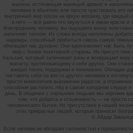
малина, источающая манящий аромат и наполняющ
человека в объятиях или просто чувствовать его п
внутренний мир похож на яркую мозаику, где каждый 
в него — всё равно что окунуться в океан красок и
благородному человеку, вы ощущаете волну позитивной
наполняет теплом. Их слова всегда наполнены доброт
надежды, способный пробиться сквозь самую тёмну
обогащает нас духовно. Они вдохновляют нас быть лу
мир с более позитивной стороны. Их присутствие
бальзам, который залечивает раны и возвращает веру 
магниту, притягивающему к себе других. Они стано
жаждет тепла, поддержки и понимания. Обладая да
поставить себя на место другого человека и взглянут
просто мимолетное выражение радости, а отражение 
способное растопить лёд в самом холодном сердце и
день. В общении с хорошими людьми мы черпаем вдо
том, что доброта и отзывчивость — не просто 
человеческого бытия. Их присутствие в нашей жизн
этих прекрасных людей, которые приносят безгра
© Айдар Замаль
Если человек не обладает склонностью к порядочности