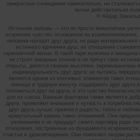
прекрасные сновидения замечательно, но сталкиват
жизни действительно бол
© Айдар Замаль
Истинная любовь — это не просто мимолетное увлеч
искреннее чувство, основанное на взаимопонимании,
человека находят друг друга, не ради материального
истинного единения душ, их отношения становят
гармоничной жизни. В такой паре мужчина и женщина 
не строят коварных планов и не прячут свои истинн
открыты, делятся своими мыслями, переживаниями и
индивидуальность друг друга, не пытаясь передел
является одним из ключевых элементов таких отнош
помощи в трудную минуту, поддержать друг друга в
положиться друг на друга, и это чувство безопаснос
для их союза. Важным фактором также является добр
друге, проявляют внимание и чуткость к потребностя
друг друга лучше, привнося радость, тепло и любов
краеугольный камень таких отношений. Они преданн
увлечениям и не предадут своего партнёра ради л
отношения, построенные на фундаменте искренности,
счастье и удовлетворение. Они помогают людям расти