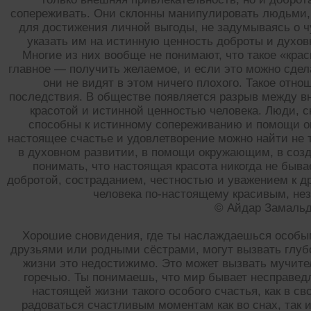
сопереживать. Они склонны манипулировать людьми,
для достижения личной выгоды, не задумываясь о ч
указать им на истинную ценность доброты и духов
Многие из них вообще не понимают, что такое «кра
главное — получить желаемое, и если это можно сдел
они не видят в этом ничего плохого. Такое отн
последствия. В обществе появляется разрыв между 
красотой и истинной ценностью человека. Люди, с
способны к истинному сопереживанию и помощи о
настоящее счастье и удовлетворение можно найти не 
в духовном развитии, в помощи окружающим, в созда
понимать, что настоящая красота никогда не быва
добротой, состраданием, честностью и уважением к д
человека по-настоящему красивым, нез
© Айдар Замаль
Хорошие сновидения, где ты наслаждаешься особы
друзьями или родными сёстрами, могут вызвать глубо
жизни это недостижимо. Это может вызвать мучит
горечью. Ты понимаешь, что мир бывает несправед
настоящей жизни такого особого счастья, как в с
радоваться счастливым моментам как во снах, так и