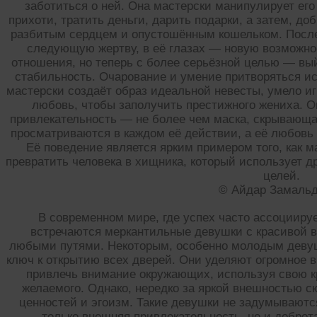
заботиться о ней. Она мастерски манипулирует его
прихоти, тратить деньги, дарить подарки, а затем, до
разбитым сердцем и опустошённым кошельком. После 
следующую жертву, в её глазах — новую возможно
отношения, но теперь с более серьёзной целью — вы
стабильность. Очарование и умение притворяться и
мастерски создаёт образ идеальной невесты, умело иг
любовь, чтобы заполучить престижного жениха. О
привлекательность — не более чем маска, скрывающа
просматриваются в каждом её действии, а её любовь
Её поведение является ярким примером того, как 
превратить человека в хищника, который использует д
целей.
© Айдар Замаль
В современном мире, где успех часто ассоцииру
встречаются меркантильные девушки с красивой 
любыми путями. Некоторым, особенно молодым девушк
ключ к открытию всех дверей. Они уделяют огромное 
привлечь внимание окружающих, используя свою кр
желаемого. Однако, нередко за яркой внешностью с
ценностей и эгоизм. Такие девушки не задумываются
только внешняя привлекательность, но и доброт