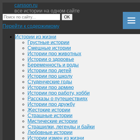
carsson.ru
все истории на одном сайте
OK
Перейти к содержимому
Истории из жизни
Грустные истории
Смешные истории
Истории про животных
Истории о здоровье
Беременность и роды
Истории про детей
Истории про школу
Студенческие годы
Истории про армию
Истории про работу, хобби
Рассказы о путешествиях
Истории про дружбу
Жестокие истории
Страшные истории
Мистические истории
Страшилки, легенды и байки
Любовные истории
Истории измен из жизни