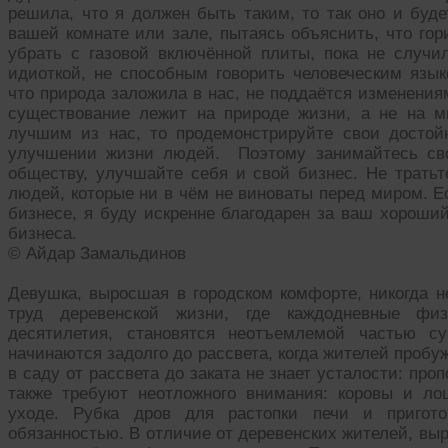
решила, что я должен быть таким, то так оно и буде
вашей комнате или зале, пытаясь объяснить, что гор
убрать с газовой включённой плиты, пока не случи
идиоткой, не способным говорить человеческим язык
что природа заложила в нас, не поддаётся изменения
существование лежит на природе жизни, а не на 
лучшим из нас, то продемонстрируйте свои достой
улучшении жизни людей. Поэтому занимайтесь сво
обществу, улучшайте себя и свой бизнес. Не тратьт
людей, которые ни в чём не виноваты перед миром. 
бизнесе, я буду искренне благодарен за ваш хороший
бизнеса.
© Айдар Замальдинов
Девушка, выросшая в городском комфорте, никогда н
труд деревенской жизни, где каждодневные физ
десятилетия, становятся неотъемлемой частью с
начинаются задолго до рассвета, когда жителей пробу
в саду от рассвета до заката не знает усталости: про
также требуют неотложного внимания: коровы и л
уходе. Рубка дров для растопки печи и пригото
обязанностью. В отличие от деревенских жителей, вы