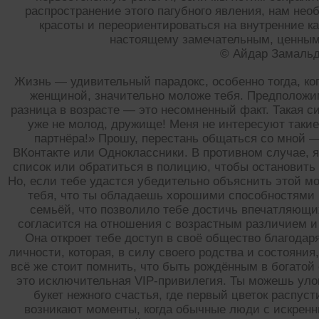
распространение этого пагубного явления, нам не
красоты и переориентироваться на внутренние ка
настоящему замечательным, ценным
© Айдар Замаль
Жизнь — удивительный парадокс, особенно тогда, ко
женщиной, значительно моложе тебя. Предположим, 
разница в возрасте — это несомненный факт. Такая 
уже не молод, дружище! Меня не интересуют такие
партнёра!» Прошу, перестань общаться со мной — 
ВКонтакте или Одноклассники. В противном случае, 
список или обратиться в полицию, чтобы остановить
Но, если тебе удастся убедительно объяснить этой м
тебя, что ты обладаешь хорошими способностями 
семьёй, что позволило тебе достичь впечатляющих
согласится на отношения с возрастным различием и 
Она откроет тебе доступ в своё общество благодар
личности, которая, в силу своего родства и состояния,
всё же стоит помнить, что быть рождённым в богатой
это исключительная VIP-привилегия. Ты можешь уло
букет нежного счастья, где первый цветок распус
возникают моменты, когда обычные люди с искренн