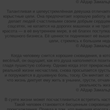
© Айдар Замаль
Талантливая и целеустремлённая девушка отличаетс
корыстные цели. Она предпочитает хорошую работу, в
делает людей счастливыми своим добрым сердцем. 
соцсетях, не катается на дорогих машинах и не тра
красота — в её внутреннем мире, в её благих поступк
успешного бизнеса. Её ценности поднимают её выше 
цели, стремясь к большим нед
© Айдар Замаль
Когда человеку снится хорошие сновидения, в ко
весёлый, он ощущает, как его душа наполняется пози
гладя пушистую собачку. Однако когда этот прекрасный
реальной жизни несчастлив, снова просыпается грусть
и погружается в душевную боль, тоску. Он мечтает ос
что жизнь диктует ему жить в унынии, грусти, отчая
реальность жиз
© Айдар Замаль
В суете жизни может посчастливиться встретить наст
Такой человек становится бесценным сокровище
происхождения. Правда в том, что внешняя красота