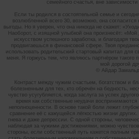
семейного счастья, вне зависимости
Если ты родился в состоятельной семье и сегодня 
возлюбленной всего 30, возможно, она согласится
выгоды. Но я уверен, что она никогда не скажет: «Уход
Наоборот, с изящной улыбкой она произнесёт: «Мой
искусством успешного заработка, и благодаря тв
продвигаешься в финансовой сфере. Твоя преданн
использовать родительский стартовый капитал для с
меня. Я горжусь тем, что являюсь партнёром такого 
мой дорогой др
© Айдар Замаль
Контраст между чужим счастьем, богатством и б
болезненным для тех, кто обречён на бедность, не
чувство усугубляется, когда заслуга за успех другог
время как собственные неудачи воспринимаются 
неполноценности. В основе такой боли лежит глубо
сравнение её с кажущейся лёгкостью жизни других. 
гнева и даже депрессии. С одной стороны, человечес
наблюдая за чужими достижениями, можно чувствов
стороны, если собственный путь кажется полным пре
стать болезненным напоминанием о собственных нед