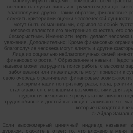
манипулируют людьми с помощью своей красоты, 
внешность служит лишь инструментом для достижени
благополучия других. Таким образом, финансовые р
служить критериями оценки человеческой сущности.
могут быть обманчивыми, скрывая за собой пуст
человека являются его внутренние качества, его с
бескорыстным. Именно эти черты делают человека 
уважения. Дополнительно: Кроме финансовых огранич
благополучие человека могут влиять и другие факторы
Лица из социально неблагополучных семей имеют
финансового роста. * Образование и навыки: Недос
навыков может затруднить поиск работы с высоким за
заболевания или инвалидность могут привести к су
свою очередь ограничивает финансовые возможности.
дискриминации по признаку расы, пола, религии
сталкиваются с меньшими возможностями для зара
трудности не являются результатом личного нед
трудолюбивые и достойные люди сталкиваются с мат
которые находятся вне 
© Айдар Замаль
Если высокомерный циничный индивид называет в
дураком, скажите в ответ: то, что вложено в меня 