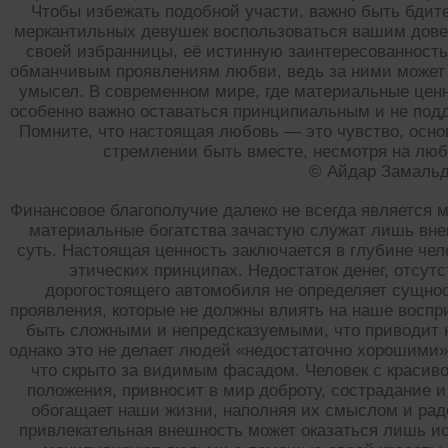
Чтобы избежать подобной участи, важно быть бдит
меркантильных девушек воспользоваться вашим дове
своей избранницы, её истинную заинтересованность
обманчивым проявлениям любви, ведь за ними может 
умысел. В современном мире, где материальные цен
особенно важно оставаться принципиальным и не подд
Помните, что настоящая любовь — это чувство, осно
стремлении быть вместе, несмотря на люб
© Айдар Замаль
Финансовое благополучие далеко не всегда является 
материальные богатства зачастую служат лишь вн
суть. Настоящая ценность заключается в глубине чел
этических принципах. Недостаток денег, отсу
дорогостоящего автомобиля не определяет сущнос
проявления, которые не должны влиять на наше воспр
быть сложными и непредсказуемыми, что приводит 
однако это не делает людей «недостаточно хорошими»
что скрыто за видимым фасадом. Человек с красив
положения, привносит в мир доброту, сострадание 
обогащает наши жизни, наполняя их смыслом и рад
привлекательная внешность может оказаться лишь ис