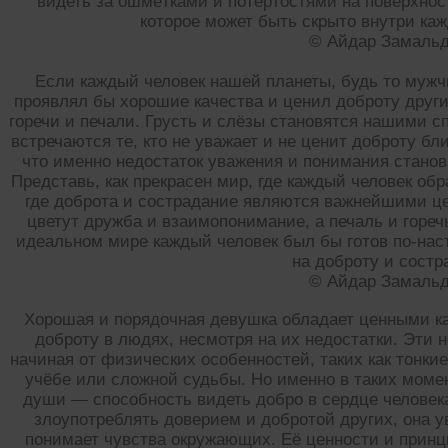
видеть за ошмётками и потёртостями на поверхнос
которое может быть скрыто внутри ка
© Айдар Замаль
Если каждый человек нашей планеты, будь то мужч
проявлял бы хорошие качества и ценил доброту други
горечи и печали. Грусть и слёзы становятся нашими с
встречаются те, кто не уважает и не ценит доброту бл
что именно недостаток уважения и понимания станов
Представь, как прекрасен мир, где каждый человек об
где доброта и сострадание являются важнейшими ц
цветут дружба и взаимопонимание, а печаль и гореч
идеальном мире каждый человек был бы готов по-нас
на доброту и состр
© Айдар Замаль
Хорошая и порядочная девушка обладает ценными ка
доброту в людях, несмотря на их недостатки. Эти 
начиная от физических особенностей, таких как тонкие
учёбе или сложной судьбы. Но именно в таких моме
души — способность видеть добро в сердце человек
злоупотреблять доверием и добротой других, она у
понимает чувства окружающих. Её ценности и принц