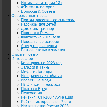
Интимные истории 18+
#Яжемать истории
Вопросы & Советы
Современная проза
Притчи, рассказы со смыслом
Рассказы для детей
Детектив, Триллер
Повести и Романы
Фантастика и Фэнтези
Нереальные истории
Анекдоты, частушки
Разное: статьи и заметки
Стихи и поэзия
Интересное
Календарь на 2023 год
Загадки и Тайны
Мифы и Легенды
Исторические события
Известные люди
НЛО и тайны космоса
Польза и Вред
Психология
Рейтинг ТОП-100 публикаций
Рейтинг авторов IstoriiPro.ru
Издательства России 2023