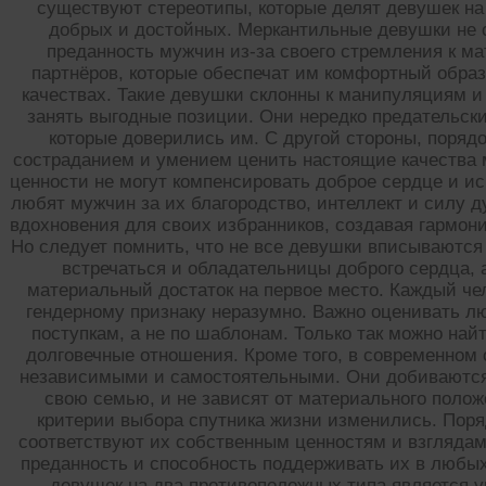
существуют стереотипы, которые делят девушек на 
добрых и достойных. Меркантильные девушки не с
преданность мужчин из-за своего стремления к м
партнёров, которые обеспечат им комфортный образ
качествах. Такие девушки склонны к манипуляциям и
занять выгодные позиции. Они нередко предательск
которые доверились им. С другой стороны, поряд
состраданием и умением ценить настоящие качества 
ценности не могут компенсировать доброе сердце и и
любят мужчин за их благородство, интеллект и силу д
вдохновения для своих избранников, создавая гармо
Но следует помнить, что не все девушки вписываются
встречаться и обладательницы доброго сердца, 
материальный достаток на первое место. Каждый чел
гендерному признаку неразумно. Важно оценивать л
поступкам, а не по шаблонам. Только так можно най
долговечные отношения. Кроме того, в современном
независимыми и самостоятельными. Они добиваются 
свою семью, и не зависят от материального положе
критерии выбора спутника жизни изменились. Пор
соответствуют их собственным ценностям и взглядам
преданность и способность поддерживать их в любых
девушек на два противоположных типа является 