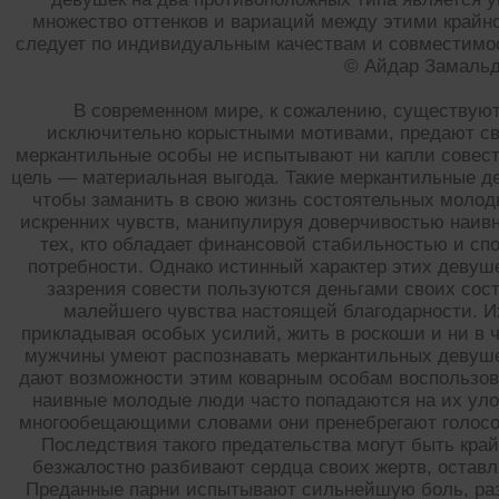
множество оттенков и вариаций между этими крайн
следует по индивидуальным качествам и совместимост
© Айдар Замаль
В современном мире, к сожалению, существуют
исключительно корыстными мотивами, предают св
меркантильные особы не испытывают ни капли совести
цель — материальная выгода. Такие меркантильные д
чтобы заманить в свою жизнь состоятельных моло
искренних чувств, манипулируя доверчивостью наив
тех, кто обладает финансовой стабильностью и сп
потребности. Однако истинный характер этих девуше
зазрения совести пользуются деньгами своих сос
малейшего чувства настоящей благодарности. И
прикладывая особых усилий, жить в роскоши и ни в 
мужчины умеют распознавать меркантильных девушек
дают возможности этим коварным особам воспользов
наивные молодые люди часто попадаются на их улов
многообещающими словами они пренебрегают голосом
Последствия такого предательства могут быть кр
безжалостно разбивают сердца своих жертв, оставл
Преданные парни испытывают сильнейшую боль, раз