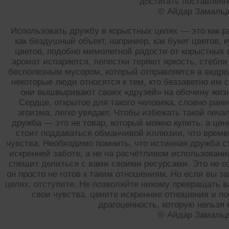
достигать поставленн
© Айдар Замаль
Использовать дружбу в корыстных целях — это как ра
как бездушный объект, например, как букет цветов,
цветов, подобно мимолетной радости от корыстных 
аромат испаряется, лепестки теряют яркость, стебли 
бесполезным мусором, который отправляется в ведро.
некоторые люди относятся к тем, кто беззаветно им 
они вышвыривают своих «друзей» на обочину жизни
Сердце, открытое для такого человека, словно ран
эгоизма, легко увядает. Чтобы избежать такой печа
дружба — это не товар, который можно купить, а цен
стоит поддаваться обманчивой иллюзии, что време
чувства. Необходимо помнить, что истинная дружба с
искренней заботе, а не на расчётливом использовани
спешит делиться с вами своими ресурсами. Это не оз
он просто не готов к таким отношениям. Но если вы за
целях, отступите. Не позволяйте никому превращать
свои чувства, цените искренние отношения и п
драгоценность, которую нельзя 
© Айдар Замаль