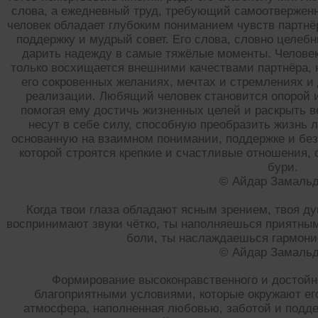
слова, а ежедневный труд, требующий самоотвержен
человек обладает глубоким пониманием чувств партнё
поддержку и мудрый совет. Его слова, словно целеб
дарить надежду в самые тяжёлые моменты. Человек
только восхищается внешними качествами партнёра, н
его сокровенных желаниях, мечтах и стремлениях и
реализации. Любящий человек становится опорой и
помогая ему достичь жизненных целей и раскрыть в
несут в себе силу, способную преобразить жизнь
основанную на взаимном понимании, поддержке и безг
которой строятся крепкие и счастливые отношения
бури.
© Айдар Замаль
Когда твои глаза обладают ясным зрением, твоя ду
воспринимают звуки чётко, ты наполняешься приятными
боли, ты наслаждаешься гармоние
© Айдар Замаль
Формирование высоконравственного и достойно
благоприятными условиями, которые окружают его
атмосфера, наполненная любовью, заботой и подде