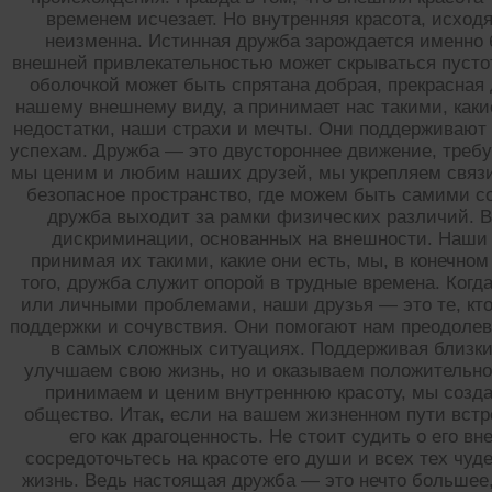
временем исчезает. Но внутренняя красота, исход
неизменна. Истинная дружба зарождается именно б
внешней привлекательностью может скрываться пустота
оболочкой может быть спрятана добрая, прекрасная 
нашему внешнему виду, а принимает нас такими, каки
недостатки, наши страхи и мечты. Они поддерживают
успехам. Дружба — это двустороннее движение, требу
мы ценим и любим наших друзей, мы укрепляем связи
безопасное пространство, где можем быть самими с
дружба выходит за рамки физических различий. В
дискриминации, основанных на внешности. Наши 
принимая их такими, какие они есть, мы, в конечно
того, дружба служит опорой в трудные времена. Ког
или личными проблемами, наши друзья — это те, кто
поддержки и сочувствия. Они помогают нам преодолев
в самых сложных ситуациях. Поддерживая близки
улучшаем свою жизнь, но и оказываем положительно
принимаем и ценим внутреннюю красоту, мы созда
общество. Итак, если на вашем жизненном пути встр
его как драгоценность. Не стоит судить о его 
сосредоточьтесь на красоте его души и всех тех чуд
жизнь. Ведь настоящая дружба — это нечто большее,