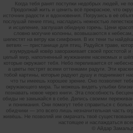
Когда тебя ранят поступки недобрых людей, не п
Продолжай жить и ценить всё прекрасное, что окр
источник радости и вдохновения. Погрузись в её объя
послушай пение птиц, насладись нежностью лепестков
и исцеление, заглушая обидную горечь. Цени красо
словно могучие колонны, возвышаются к небесам
шелестят на ветру как симфония. В их тени ты найдёш
ветвях — пристанище для птиц. Радуйся траве, котор
изумрудный ковёр завораживает своей простотой и 
целый мир, наполненный жужжанием насекомых и шёпо
которые окружают тебя. Небо переливается от небесно
а цветы пестрят всеми оттенками радуги. Эти краск
тобой картины, которые радуют душу и поднимают нас
что ты имеешь хорошее зрение. Оно позволяет теб
окружающего мира. Ты можешь видеть улыбки близк
познавать новое через книги. Эта способность бесцен
обиды не замыкайся в себе. Делись своими пережива
и понимания. Они помогут тебе справиться с болью
обидчики — это всего лишь незначительная часть огр
живёшь. Не позволяй им омрачать твоё существовани
настоящее и наслаждаться все
© Айдар Замаль