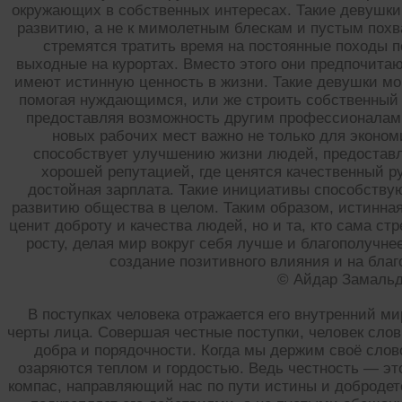
окружающих в собственных интересах. Такие девушки
развитию, а не к мимолетным блескам и пустым похв
стремятся тратить время на постоянные походы 
выходные на курортах. Вместо этого они предпочита
имеют истинную ценность в жизни. Такие девушки мо
помогая нуждающимся, или же строить собственный 
предоставляя возможность другим профессионалам 
новых рабочих мест важно не только для эконом
способствует улучшению жизни людей, предоставл
хорошей репутацией, где ценятся качественный р
достойная зарплата. Такие инициативы способствую
развитию общества в целом. Таким образом, истинная
ценит доброту и качества людей, но и та, кто сама с
росту, делая мир вокруг себя лучше и благополучне
создание позитивного влияния и на благ
© Айдар Замаль
В поступках человека отражается его внутренний ми
черты лица. Совершая честные поступки, человек сло
добра и порядочности. Когда мы держим своё сло
озаряются теплом и гордостью. Ведь честность — это
компас, направляющий нас по пути истины и добродете