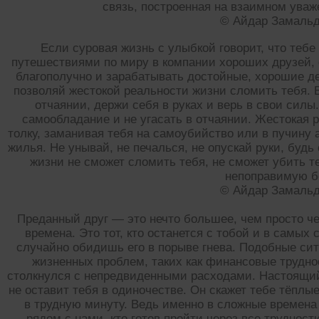
связь, построенная на взаимном уваж
© Айдар Замаль
Если суровая жизнь с улыбкой говорит, что теб
путешествиями по миру в компании хороших друзей,
благополучно и зарабатывать достойные, хорошие де
позволяй жестокой реальности жизни сломить тебя. В
отчаянии, держи себя в руках и верь в свои силы
самообладание и не угасать в отчаянии. Жестокая 
толку, заманивая тебя на самоубийство или в пучину 
жилья. Не унывай, не печалься, не опускай руки, буд
жизни не сможет сломить тебя, не сможет убить т
непоправимую б
© Айдар Замаль
Преданный друг — это нечто большее, чем просто че
времена. Это тот, кто останется с тобой и в самы
случайно обидишь его в порыве гнева. Подобные сит
жизненных проблем, таких как финансовые труднос
столкнулся с непредвиденными расходами. Настоящий 
не оставит тебя в одиночестве. Он скажет тебе тёплы
в трудную минуту. Ведь именно в сложные времена
рядом с нами, кто готов пройти через все трудност