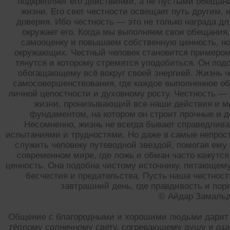
подкрепляет его действиями, а не пустыми обеща
жизни. Его свет честности освещает путь другим, 
доверия. Ибо честность — это не только награда для
окружает его. Когда мы выполняем свои обещания
самооценку и повышаем собственную ценность, но
окружающих. Честный человек становится примером 
тянутся и которому стремятся уподобиться. Он под
обогащающему всё вокруг своей энергией. Жизнь ч
самосовершенствования, где каждое выполненное об
личной целостности и духовному росту. Честность — э
жизни, пронизывающий все наши действия и мы
фундаментом, на котором он строит прочные и 
Несомненно, жизнь не всегда бывает справедлива
испытаниями и трудностями. Но даже в самые непрост
служить человеку путеводной звездой, помогая ему
современном мире, где ложь и обман часто кажутся
ценность. Она подобна чистому источнику, питающему
бесчестия и предательства. Пусть наша честнос
завтрашний день, где правдивость и пор
© Айдар Замаль
Общение с благородными и хорошими людьми дарит н
тёплому солнечному свету, согревающему душу и оз