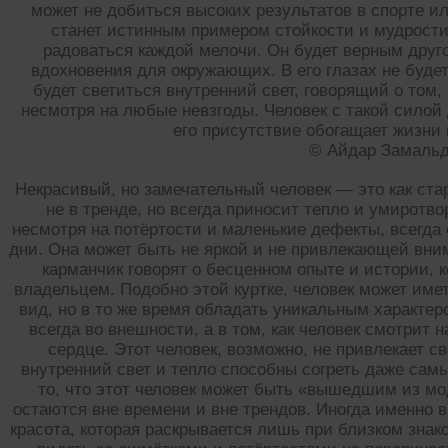
может не добиться высоких результатов в спорте и
станет истинным примером стойкости и мудрости.
радоваться каждой мелочи. Он будет верным друг
вдохновения для окружающих. В его глазах не буде
будет светиться внутренний свет, говорящий о том,
несмотря на любые невзгоды. Человек с такой силой
его присутствие обогащает жизни в
© Айдар Замаль
Некрасивый, но замечательный человек — это как стар
не в тренде, но всегда приносит тепло и умиротв
несмотря на потёртости и маленькие дефекты, всегда
дни. Она может быть не яркой и не привлекающей вни
карманчик говорят о бесценном опыте и истории, 
владельцем. Подобно этой куртке, человек может име
вид, но в то же время обладать уникальным характер
всегда во внешности, а в том, как человек смотрит н
сердце. Этот человек, возможно, не привлекает св
внутренний свет и тепло способны согреть даже самы
то, что этот человек может быть «вышедшим из мо
остаются вне времени и вне трендов. Иногда именно 
красота, которая раскрывается лишь при близком зна