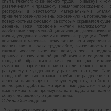
опыта тяжёлого физического труда. Привыкнув к ко
развлечениям и праздному времяпрепровождению. П
рестораны и хвастаются материальными благам
привилегированную жизнь, основанную на потреблении
поверхностным фасадом, за которым скрывается суще
деревне. Пока городские жители наслаждаются п
удобствами современной цивилизации, деревенские ж
жизни, уходящего корнями в вековые традиции. Тяжёл
впитывает в человека школу жизни, но и укрепляет е
воспитывает в людях трудолюбие, выносливость и 
каждый человек выполняет важную роль в поддерж
прочную основу для общинной жизни и социального
городской образ жизни зачастую поощряет индив
суматохе современного мира люди теряют связь 
растущему отчуждению и утрате чувства цели. Так
городской жизнью отражает глубинное разделение в
деревни олицетворяют земную мудрость, стойкость
воплощают удобство, материальный достаток и соц
жизни имеют свои преимущества и недостатки, важно 
общую человеческую цивилизацию.
© Айдар Замальдинов
В океане человеческих душ выделяются личности, по