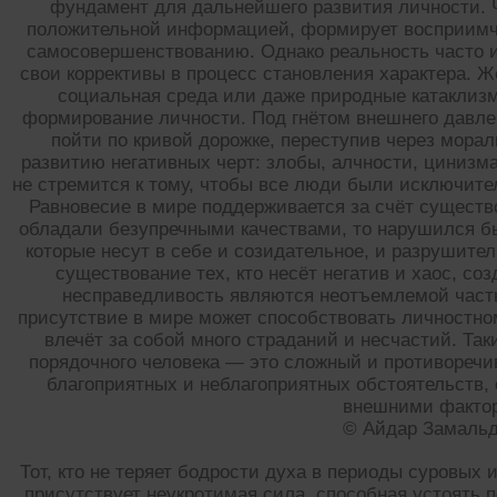
фундамент для дальнейшего развития личности. 
положительной информацией, формирует восприимчи
самосовершенствованию. Однако реальность часто и
свои коррективы в процесс становления характера. Ж
социальная среда или даже природные катаклизм
формирование личности. Под гнётом внешнего давле
пойти по кривой дорожке, переступив через мора
развитию негативных черт: злобы, алчности, цинизма
не стремится к тому, чтобы все люди были исключит
Равновесие в мире поддерживается за счёт существо
обладали безупречными качествами, то нарушился бы
которые несут в себе и созидательное, и разрушите
существование тех, кто несёт негатив и хаос, со
несправедливость являются неотъемлемой часть
присутствие в мире может способствовать личностном
влечёт за собой много страданий и несчастий. Та
порядочного человека — это сложный и противоречи
благоприятных и неблагоприятных обстоятельств, 
внешними факто
© Айдар Замаль
Тот, кто не теряет бодрости духа в периоды суровых 
присутствует неукротимая сила, способная устоять 