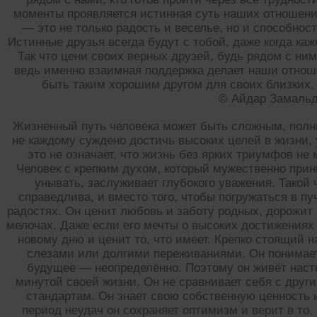
моменты проявляется истинная суть наших отношени
— это не только радость и веселье, но и способнос
Истинные друзья всегда будут с тобой, даже когда каж
Так что цени своих верных друзей, будь рядом с ни
ведь именно взаимная поддержка делает наши отнош
быть таким хорошим другом для своих близких, 
© Айдар Замаль
Жизненный путь человека может быть сложным, полн
не каждому суждено достичь высоких целей в жизни, 
это не означает, что жизнь без ярких триумфов не
Человек с крепким духом, который мужественно прин
унывать, заслуживает глубокого уважения. Такой ч
справедлива, и вместо того, чтобы погружаться в п
радостях. Он ценит любовь и заботу родных, дорожит
мелочах. Даже если его мечты о высоких достижениях
новому дню и ценит то, что имеет. Крепко стоящий на
слезами или долгими переживаниями. Он понимает
будущее — неопределённо. Поэтому он живёт нас
минутой своей жизни. Он не сравнивает себя с друг
стандартам. Он знает свою собственную ценность 
период неудач он сохраняет оптимизм и верит в то,