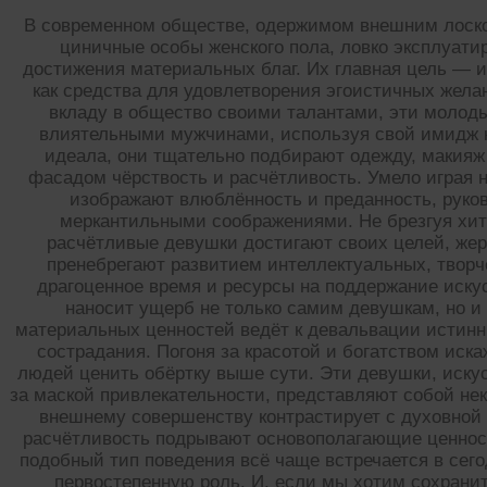
В современном обществе, одержимом внешним лоско
циничные особы женского пола, ловко эксплуат
достижения материальных благ. Их главная цель — 
как средства для удовлетворения эгоистичных жела
вкладу в общество своими талантами, эти молод
влиятельными мужчинами, используя свой имидж к
идеала, они тщательно подбирают одежду, макияж
фасадом чёрствость и расчётливость. Умело играя 
изображают влюблённость и преданность, руко
меркантильными соображениями. Не брезгуя хит
расчётливые девушки достигают своих целей, же
пренебрегают развитием интеллектуальных, творч
драгоценное время и ресурсы на поддержание иску
наносит ущерб не только самим девушкам, но и
материальных ценностей ведёт к девальвации истинн
сострадания. Погоня за красотой и богатством иск
людей ценить обёртку выше сути. Эти девушки, иску
за маской привлекательности, представляют собой не
внешнему совершенству контрастирует с духовной
расчётливость подрывают основополагающие ценност
подобный тип поведения всё чаще встречается в сег
первостепенную роль. И, если мы хотим сохрани