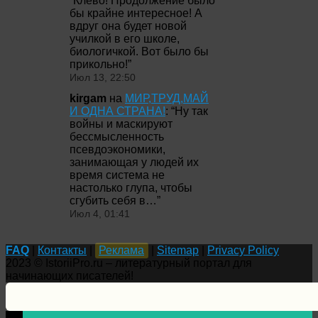
“
Клёво! Продолжение было
бы крайне интересное! А
вдруг она будет новой
училкой в его школе,
биологичкой. Вот было бы
прикольно!
”
Июл 13, 22:50
kirgam
на
МИР,ТРУД,МАЙ
И ОДНА СТРАНА!
: “
Ну так
войны и маскируют
бессмысленность
псевдоэкономики,
занимающая у людей их
время система не
настолько глупа, чтобы
сгубить себя в…
”
Июл 4, 01:41
FAQ
|
Контакты
|
Реклама
|
Sitemap
|
Privacy Policy
2023 © IstoriiPro.ru – литературный портал для
начинающих писателей!