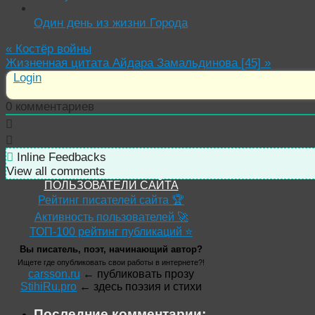
Один день из жизни Города
«
Костёр войны
Жизненная цитата Айдара Замальдинова [45]
»
Login
0
комментариев
Inline Feedbacks
View all comments
ПОЛЬЗОВАТЕЛИ САЙТА
Рейтинг писателей сайта 🏆
Активность пользователей 🚀
ТОП-100 рейтинг публикаций ⭐
Вы писатель, поэт, начинающий автор?
Ищете где опубликовать свои работы в интернете?!
carsson.ru
← публиковать прозу
StihiRu.pro
← здесь поэзия и стихи
Последние комментарии: