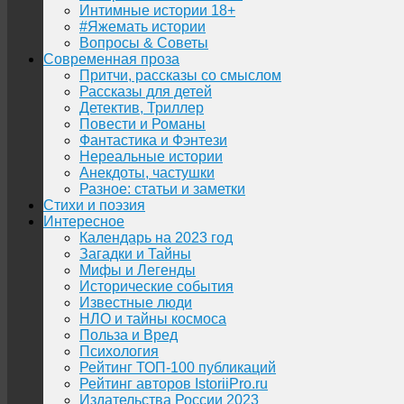
Интимные истории 18+
#Яжемать истории
Вопросы & Советы
Современная проза
Притчи, рассказы со смыслом
Рассказы для детей
Детектив, Триллер
Повести и Романы
Фантастика и Фэнтези
Нереальные истории
Анекдоты, частушки
Разное: статьи и заметки
Стихи и поэзия
Интересное
Календарь на 2023 год
Загадки и Тайны
Мифы и Легенды
Исторические события
Известные люди
НЛО и тайны космоса
Польза и Вред
Психология
Рейтинг ТОП-100 публикаций
Рейтинг авторов IstoriiPro.ru
Издательства России 2023