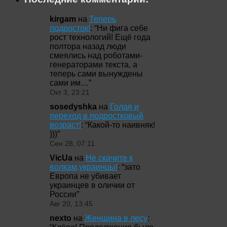
kirgam
на
Теперь
подросток!
: “
Ни фига себе
рост технологий! Ещё года
полтора назад люди
смеялись над роботами-
генераторами текста, а
теперь сами вынуждены
сами им…
”
Окт 3, 23:21
sosedyshka
на
Голая и
переход в подростковый
возраст!
: “
Какой-то наивняк!
)))
”
Сен 28, 07:11
VicUa
на
Не скачите к
волкам,украинцы!
: “
зато
Европа не убивает
украинцев в оличии от
России
”
Авг 20, 13:45
nexto
на
Женщина в лесу
: