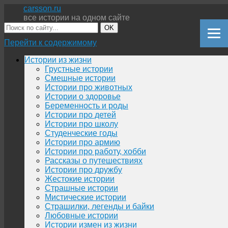
carsson.ru
все истории на одном сайте
OK
Перейти к содержимому
Истории из жизни
Грустные истории
Смешные истории
Истории про животных
Истории о здоровье
Беременность и роды
Истории про детей
Истории про школу
Студенческие годы
Истории про армию
Истории про работу, хобби
Рассказы о путешествиях
Истории про дружбу
Жестокие истории
Страшные истории
Мистические истории
Страшилки, легенды и байки
Любовные истории
Истории измен из жизни