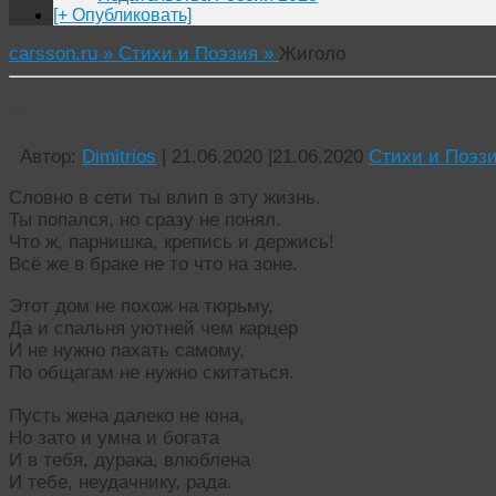
[+ Опубликовать]
carsson.ru »
Стихи и Поэзия »
Жиголо
Жиголо
Автор:
Dimitrios
|
21.06.2020
|
21.06.2020
Стихи и Поэз
Словно в сети ты влип в эту жизнь.
Ты попался, но сразу не понял.
Что ж, парнишка, крепись и держись!
Всё же в браке не то что на зоне.
Этот дом не похож на тюрьму,
Да и спальня уютней чем карцер
И не нужно пахать самому,
По общагам не нужно скитаться.
Пусть жена далеко не юна,
Но зато и умна и богата
И в тебя, дурака, влюблена
И тебе, неудачнику, рада.