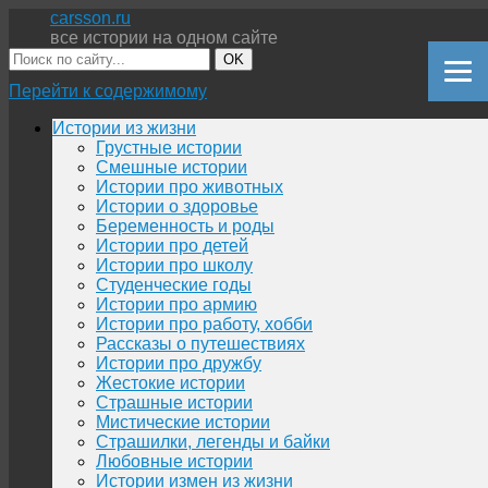
carsson.ru
все истории на одном сайте
OK
Перейти к содержимому
Истории из жизни
Грустные истории
Смешные истории
Истории про животных
Истории о здоровье
Беременность и роды
Истории про детей
Истории про школу
Студенческие годы
Истории про армию
Истории про работу, хобби
Рассказы о путешествиях
Истории про дружбу
Жестокие истории
Страшные истории
Мистические истории
Страшилки, легенды и байки
Любовные истории
Истории измен из жизни