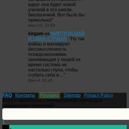
вдруг она будет новой
училкой в его школе,
биологичкой. Вот было бы
прикольно!
”
Июл 13, 22:50
kirgam
на
МИР,ТРУД,МАЙ
И ОДНА СТРАНА!
: “
Ну так
войны и маскируют
бессмысленность
псевдоэкономики,
занимающая у людей их
время система не
настолько глупа, чтобы
сгубить себя в…
”
Июл 4, 01:41
FAQ
|
Контакты
|
Реклама
|
Sitemap
|
Privacy Policy
2023 © IstoriiPro.ru – литературный портал для
начинающих писателей!
1