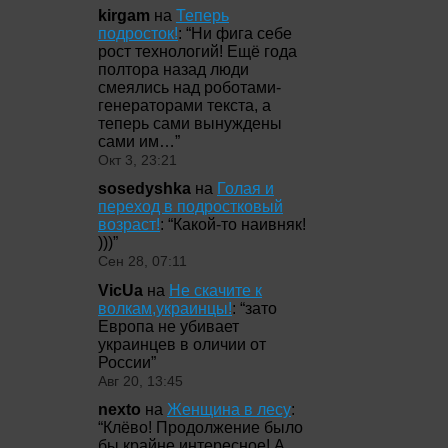
kirgam
на
Теперь
подросток!
: “
Ни фига себе
рост технологий! Ещё года
полтора назад люди
смеялись над роботами-
генераторами текста, а
теперь сами вынуждены
сами им…
”
Окт 3, 23:21
sosedyshka
на
Голая и
переход в подростковый
возраст!
: “
Какой-то наивняк!
)))
”
Сен 28, 07:11
VicUa
на
Не скачите к
волкам,украинцы!
: “
зато
Европа не убивает
украинцев в оличии от
России
”
Авг 20, 13:45
nexto
на
Женщина в лесу
:
“
Клёво! Продолжение было
бы крайне интересное! А