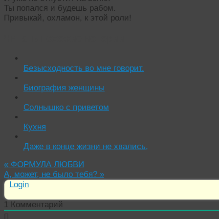
Ты попался и будешь рабом.
Привыкай, охламон, к этой роли!
Читать похожие истории:
Безысходность во мне говорит.
Биография женщины
Солнышко с приветом
Кухня
Даже в конце жизни не хвались,
«
ФОРМУЛА ЛЮБВИ
А, может, не было тебя?
»
Login
1
Комментарий