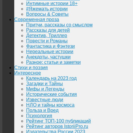
Интимные истории 18+
#Яжемать истории
Вопросы & Советы
Современная проза
Притчи, рассказы со смыслом
Рассказы для детей
Детектив, Триллер
Повести и Романы
Фантастика и Фэнтези
Нереальные истории
Анекдоты, частушки
Разное: статьи и заметки
Стихи и поэзия
Интересное
Календарь на 2023 год
Загадки и Тайны
Мифы и Легенды
Исторические события
Известные люди
НЛО и тайны космоса
Польза и Вред
Психология
Рейтинг ТОП-100 публикаций
Рейтинг авторов IstoriiPro.ru
Издательства России 2023