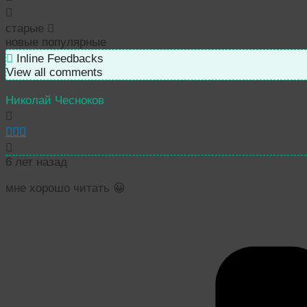
старые
новые
популярные
Inline Feedbacks
View all comments
Николай Чесноков
6 лет назад
мне хорошо читать 😀