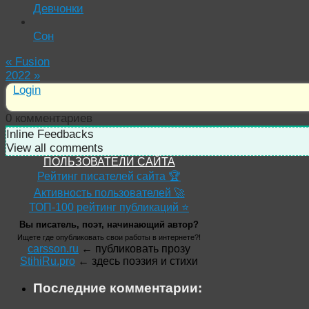
Девчонки
Сон
«
Fusion
2022
»
Login
0
комментариев
Inline Feedbacks
View all comments
ПОЛЬЗОВАТЕЛИ САЙТА
Рейтинг писателей сайта 🏆
Активность пользователей 🚀
ТОП-100 рейтинг публикаций ⭐
Вы писатель, поэт, начинающий автор?
Ищете где опубликовать свои работы в интернете?!
carsson.ru
← публиковать прозу
StihiRu.pro
← здесь поэзия и стихи
Последние комментарии: