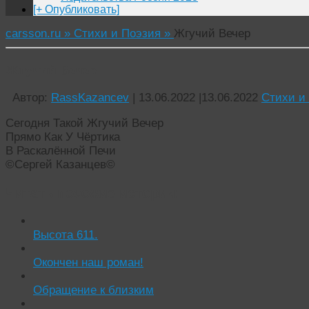
[+ Опубликовать]
carsson.ru »
Стихи и Поэзия »
Жгучий Вечер
Жгучий Вечер
Автор:
RassKazancev
|
13.06.2022
|
13.06.2022
Стихи и
Сегодня Такой Жгучий Вечер
Прямо Как У Чёртика
В Раскалённой Печи
©Сергей Казанцев©
Читать похожие истории:
Высота 611.
Окончен наш роман!
Обращение к близким