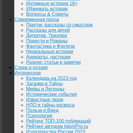
Интимные истории 18+
#Яжемать истории
Вопросы & Советы
Современная проза
Притчи, рассказы со смыслом
Рассказы для детей
Детектив, Триллер
Повести и Романы
Фантастика и Фэнтези
Нереальные истории
Анекдоты, частушки
Разное: статьи и заметки
Стихи и поэзия
Интересное
Календарь на 2023 год
Загадки и Тайны
Мифы и Легенды
Исторические события
Известные люди
НЛО и тайны космоса
Польза и Вред
Психология
Рейтинг ТОП-100 публикаций
Рейтинг авторов IstoriiPro.ru
Издательства России 2023