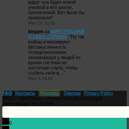
вдруг она будет новой
училкой в его школе,
биологичкой. Вот было бы
прикольно!
”
Июл 13, 22:50
kirgam
на
МИР,ТРУД,МАЙ
И ОДНА СТРАНА!
: “
Ну так
войны и маскируют
бессмысленность
псевдоэкономики,
занимающая у людей их
время система не
настолько глупа, чтобы
сгубить себя в…
”
Июл 4, 01:41
FAQ
|
Контакты
|
Реклама
|
Sitemap
|
Privacy Policy
2023 © IstoriiPro.ru – литературный портал для
начинающих писателей!
0