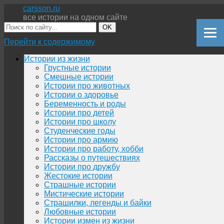
carsson.ru
все истории на одном сайте
OK
Перейти к содержимому
Истории из жизни
Грустные истории
Смешные истории
Истории про животных
Истории о здоровье
Беременность и роды
Истории про детей
Истории про школу
Студенческие годы
Истории про армию
Истории про работу, хобби
Рассказы о путешествиях
Истории про дружбу
Жестокие истории
Страшные истории
Мистические истории
Страшилки, легенды и байки
Любовные истории
Истории измен из жизни