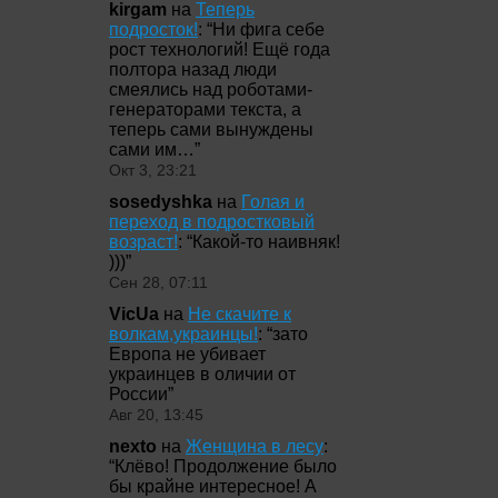
kirgam
на
Теперь
подросток!
: “
Ни фига себе
рост технологий! Ещё года
полтора назад люди
смеялись над роботами-
генераторами текста, а
теперь сами вынуждены
сами им…
”
Окт 3, 23:21
sosedyshka
на
Голая и
переход в подростковый
возраст!
: “
Какой-то наивняк!
)))
”
Сен 28, 07:11
VicUa
на
Не скачите к
волкам,украинцы!
: “
зато
Европа не убивает
украинцев в оличии от
России
”
Авг 20, 13:45
nexto
на
Женщина в лесу
:
“
Клёво! Продолжение было
бы крайне интересное! А