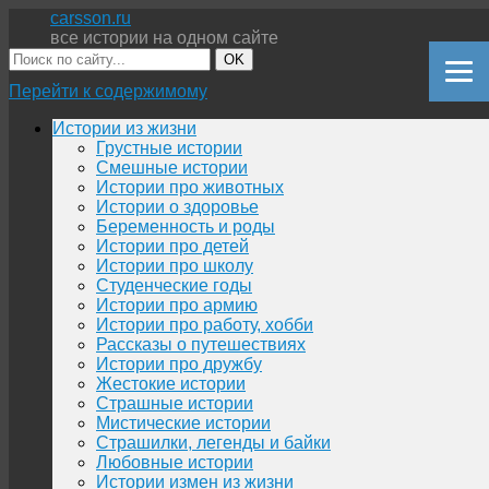
carsson.ru
все истории на одном сайте
OK
Перейти к содержимому
Истории из жизни
Грустные истории
Смешные истории
Истории про животных
Истории о здоровье
Беременность и роды
Истории про детей
Истории про школу
Студенческие годы
Истории про армию
Истории про работу, хобби
Рассказы о путешествиях
Истории про дружбу
Жестокие истории
Страшные истории
Мистические истории
Страшилки, легенды и байки
Любовные истории
Истории измен из жизни