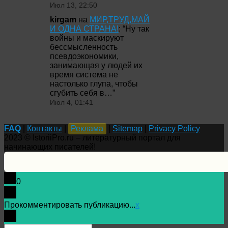
Июл 13, 22:50
kirgam
на
МИР,ТРУД,МАЙ
И ОДНА СТРАНА!
: “
Ну так
войны и маскируют
бессмысленность
псевдоэкономики,
занимающая у людей их
время система не
настолько глупа, чтобы
сгубить себя в…
”
Июл 4, 01:41
FAQ
|
Контакты
|
Реклама
|
Sitemap
|
Privacy Policy
2023 © IstoriiPro.ru – литературный портал для
начинающих писателей!
0
Прокомментировать публикацию...
x