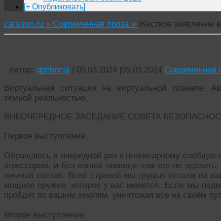
[+ Опубликовать]
carsson.ru »
Современная проза »
Жесткое заявление 
Жесткое заявление в СБ
Автор:
qbhbncja
|
05.03.2024
|
05.03.2024
Современная 
Виртуальная ситуация на виртуальной планете. А
земной реальностью.
ВНЕОЧЕРЕДНОЕ ЗАСЕДАНИЕ СОВЕТА БЕЗОПАСНОС
Первое выступление.
Обращаюсь в очередной раз к планетарному сообщест
агрессором, и без вашей помощи нам его не одолеть. 
личный состав. Всей страной мы грудью встали на ва
мощное оружие, которое у вас имеется. Если мы падем
пройдет по вашим землям, уничтожая все на своём пу
Второе выступление.