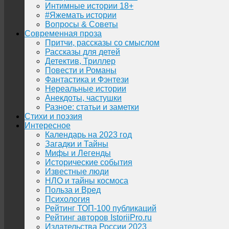
Интимные истории 18+
#Яжемать истории
Вопросы & Советы
Современная проза
Притчи, рассказы со смыслом
Рассказы для детей
Детектив, Триллер
Повести и Романы
Фантастика и Фэнтези
Нереальные истории
Анекдоты, частушки
Разное: статьи и заметки
Стихи и поэзия
Интересное
Календарь на 2023 год
Загадки и Тайны
Мифы и Легенды
Исторические события
Известные люди
НЛО и тайны космоса
Польза и Вред
Психология
Рейтинг ТОП-100 публикаций
Рейтинг авторов IstoriiPro.ru
Издательства России 2023