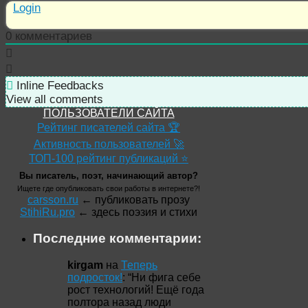
Login
0
комментариев
Inline Feedbacks
View all comments
ПОЛЬЗОВАТЕЛИ САЙТА
Рейтинг писателей сайта 🏆
Активность пользователей 🚀
ТОП-100 рейтинг публикаций ⭐
Вы писатель, поэт, начинающий автор?
Ищете где опубликовать свои работы в интернете?!
carsson.ru
← публиковать прозу
StihiRu.pro
← здесь поэзия и стихи
Последние комментарии:
kirgam
на
Теперь
подросток!
: “
Ни фига себе
рост технологий! Ещё года
полтора назад люди