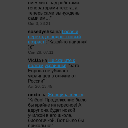
смеялись над роботами-
генераторами текста, а
теперь сами вынуждены
сами им…
”
Окт 3, 23:21
sosedyshka
на
Голая и
переход в подростковый
возраст!
: “
Какой-то наивняк!
)))
”
Сен 28, 07:11
VicUa
на
Не скачите к
волкам,украинцы!
: “
зато
Европа не убивает
украинцев в оличии от
России
”
Авг 20, 13:45
nexto
на
Женщина в лесу
:
“
Клёво! Продолжение было
бы крайне интересное! А
вдруг она будет новой
училкой в его школе,
биологичкой. Вот было бы
прикольно!
”