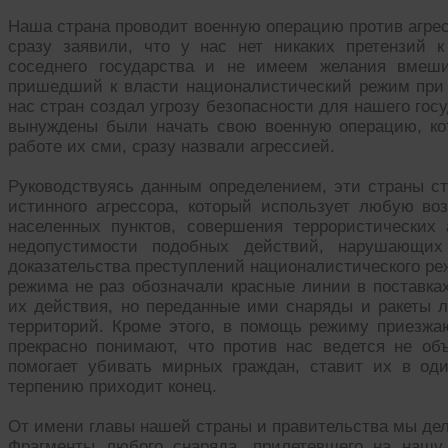
Наша страна проводит военную операцию против агре
сразу заявили, что у нас нет никаких претензий 
соседнего государства и не имеем желания вмеши
пришедший к власти националистический режим при 
нас стран создал угрозу безопасности для нашего гос
вынуждены были начать свою военную операцию, ко
работе их сми, сразу назвали агрессией.
Руководствуясь данным определением, эти cтраны ст
истинного агрессора, который использует любую во
населенных пунктов, совершения террористических
недопустимости подобных действий, нарушающих
доказательства преступлений националистического ре
режима не раз обозначали красные линии в поставка
их действия, но переданные ими снаряды и ракеты 
территорий. Кроме этого, в помощь режиму приезжа
прекрасно понимают, что против нас ведется не объ
помогает убивать мирных граждан, ставит их в од
терпению приходит конец.
От имени главы нашей страны и правительства мы де
Фрагменты любого снаряда, прилетевшего на нашу