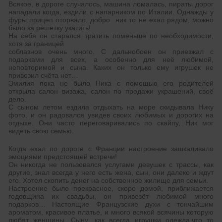
Всякое, в дороге случалось, машина ломалась, пираты дорог
нападали когда, ездили с напарником по Италии. Однажды у
фуры прицеп оторвало, добро ник то не ехал рядом, можно
было за решетку укатить!
На себя он старался тратить поменьше по необходимости,
хотя за границей
соблазнов очень много. С дальнобоен он приезжал с
подарками для всех, а особенно для неё любимой,
неповторимой и сына. Каких он только ему игрушек не
привозил счёта нет…
Эмилия пока не было Ника с помощью его родителей
открыла салон визажа, салон по продажи украшений, своё
дело.
С сыном летом ездила отдыхать на море скидывала Нику
фото, и он радовался увидев своих любимых и дорогих на
отдыхе. Они часто переговаривались по скайпу, Ник мог
видеть свою семью.
Когда ехал по дороге с Франции настроение зашкаливало
эмоциями предстоящей встречи!
Он никогда не пользовался услугами девушек с трассы, как
другие, знал всегда у него есть жена, сын, они далеко и ждут
его. Хотел скопить денег на собственное жилище для семьи.
Настроение было прекрасное, скоро домой, приближается
годовщина их свадьбы, он привезёт любимой много
подарков… Настоящие Французские духи с тончайшим
ароматом, красивое платье, и много всякой всячины которую
любят женщины. Сыну, как всегда игрушки одежда,что то