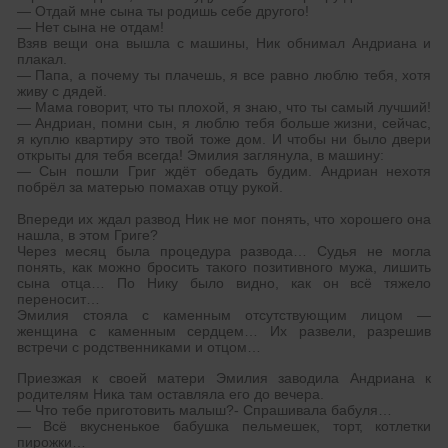
— Отдай мне сына ты родишь себе другого!
— Нет сына не отдам!
Взяв вещи она вышла с машины, Ник обнимал Андриана и
плакал.
— Папа, а почему ты плачешь, я все равно люблю тебя, хотя
живу с дядей.
— Мама говорит, что ты плохой, я знаю, что ты самый лучший!
— Андриан, помни сын, я люблю тебя больше жизни, сейчас,
я куплю квартиру это твой тоже дом. И чтобы ни было двери
открыты для тебя всегда! Эмилия заглянула, в машину:
— Сын пошли Григ ждёт обедать будим. Андриан нехотя
побрёл за матерью помахав отцу рукой.
Впереди их ждал развод Ник не мог понять, что хорошего она
нашла, в этом Григе?
Через месяц была процедура развода… Судья не могла
понять, как можно бросить такого позитивного мужа, лишить
сына отца… По Нику было видно, как он всё тяжело
переносит…
Эмилия стояла с каменным отсутствующим лицом —
женщина с каменным сердцем… Их развели, разрешив
встречи с родственниками и отцом…
Приезжая к своей матери Эмилия заводила Андриана к
родителям Ника там оставляла его до вечера.
— Что тебе приготовить малыш?- Спрашивала бабуля…
— Всё вкусненькое бабушка пельмешек, торт, котлетки
пирожки…