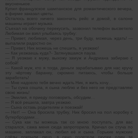
вкусненькое.
Купил французское шампанское для романтического вечера,
в фирме заказал цветы.
Осталось всего ничего закончить рейс и домой, в салоне
машины играет музыка.
Съехал на обочину перекусить, зазвонил телефон высветило
Любимая он взял улыбаясь трубку:
— Привет, любимая, через день, три буду, можешь ждать! —
выпалили радостно он.
— Привет, Ник можешь не спешить, я уезжаю!
— Как уезжаешь куда?- Затянувшаяся пауза.
— Я уезжаю к мужу, выхожу замуж и Андриана забираю с
собой!
— Какой муж, кто я тогда, деньги зарабатываю для нас кручу
эту чёртову баранку, скромно питаюсь, чтобы больше
заработать!
— Мне надоело тебя вечно ждать Ник, я жить хочу…
— Ты сума сошла, я сына люблю и без него не представляю
свою жизнь!
— Эмилия, я приеду поговорить, обсудим…
— Я всё решила, завтра уезжаю.
— Сына оставь родителям и поезжай!
— Нет! — Она бросила трубку, Ник бросил на пол коробку с
бутербродами…
— Сука как ты можешь так со мною поступать, для вас
старался, сама меня сюда запроторила. Кричал он стуча по
машине, заплакал он, любил её и сына. Горькие мужские
слёзы покрыли лицо, в окно полетели окурки один за