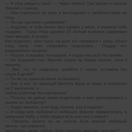
— Я хочу увидеть сына! — Через минуту Григ вышел и вышла
Эмилия с сыном.
— Ник спрятался за мать и выглядывал с любопытством на
отца.
— Что вы сделали с ребёнком?
— Андриан, я тебе много чего привёз у меня, в машине тебе
подарки… Голос Ника дрожал 34 летний мужчина сдерживал
свои эмоции, в кулаке.
Ник подошел, взял сына на руки тот прижался к нему, обнял
отец сына, стал покрывать поцелуями… Сердце его
разрывалось на куски.
— Пошли, в машину поговорим, я отдам ему всё что привёз…
— Не подымая глаз Эмилия пошла за Ником нехотя, сели в
машину.
— Эма, что ты наделала, разбила 2 семьи, оставила без
отцов 3 детей?
— Ты же не приехал меня остановить!
— Как, я мог за границей бросить фуру и товар в перевозке
на 2 миллиона, я
сейчас работаю без напарника!
— Почему не даёшь моим родителям и мне разговаривать с
сыном по телефону?
— Ладно звоните, я не буду против, раз в неделю!
— И когда моя любимая и любящая Эмилия превратилась, в
каменную бабу, у тебя сердце есть или оно с камня?
— Говорить нечего ты не смогла быть верной любящей
женою, так старался
заработать денег, сейчас буду покупать квартиру для кого?