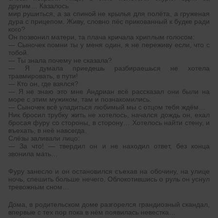
другим… Казалось
мир рушиться, а за спиной не крылья для полёта, а груженая
дура с прицепом. Живу, словно пёс прикованный к будке ради
кого?
Он позвонил матери, та плача кричала хриплым голосом:
— Сыночек помни ты у меня один, я не переживу если, что с
тобой.
— Ты знала почему не сказала?
— Я думала приедешь разбираешься не хотела
травмировать, в пути!
— Кто он, где взялся?
— Я не знаю это мне Андриан всё рассказал они были на
море с этим мужиком, там и познакомились.
— Сыночек всё уладиться любимый мы с отцом тебя ждём…
Ник бросил трубку жить не хотелось, начался дождь он, ехал
бросая фуру со стороны, в сторону… Хотелось найти стену, и
въехать, в неё навсегда.
Слёзы заливали лицо:
— За что! — твердил он и не находил ответ, без конца
звонила мать…
Фуру занесло и он остановился съехав на обочину, на улице
ночь, спешить больше нечего. Облокотившись о руль он уснул
тревожным сном…
Дома, в родительском доме разгорелся грандиозный скандал,
впервые с тех пор пока в нём появилась невестка…