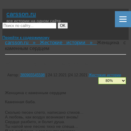
carsson.ru
все истории на одном сайте
OK
Перейти к содержимому
carsson.ru »
Жестокие истории »
Женщина с
каменным сердцем
Женщина с каменным сердцем
Автор:
380965545598
|
24.12.2021
|
24.12.2021
Жестокие истории
Женщина с каменным сердцем
Каменная баба.
Сколько песен спето, написано стихов…
А любовь, как воздух возникает вновь!
Сердце разбито, и болит душа.
Ты напой мне песню тихо не спеша…