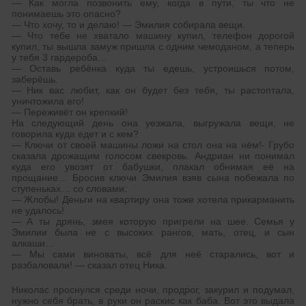
— Как могла позвонить ему, когда в пути, ты что не
понимаешь это опасно?
— Что хочу, то и делаю! — Эмилия собирала вещи.
— Что тебе не хватало машину купил, телефон дорогой
купил, ты вышла замуж пришла с одним чемоданом, а теперь
у тебя 3 гардероба…
— Оставь ребёнка куда ты едешь, устроишься потом,
заберёшь.
— Ник вас любит, как он будет без тебя, ты растоптала,
уничтожила его!
— Переживёт он крепкий!
На следующий день она уезжала, выгружала вещи, не
говорила куда едет и с кем?
— Ключи от своей машины ложи на стол она на нём!- Грубо
сказала дрожащим голосом свекровь. Андриан ни понимал
куда его увозят от бабушки, плакал обнимая её на
прощание… Бросив ключи Эмилия взяв сына побежала по
ступеньках… со словами:
— Жлобы! Деньги на квартиру она тоже хотела прикарманить
не удалось!
— А ты дрянь, змея которую пригрели на шее. Семья у
Эмилии была не с высоких рангов, мать, отец, и сын
алкаши…
— Мы сами виноваты, всё для неё старались, вот и
разбаловали! — сказал отец Ника.
Николас проснулся среди ночи, продрог, закурил и подумал,
нужно себя брать, в руки он раскис как баба. Вот это выдала