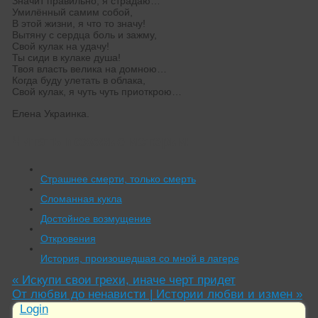
Значит правильно, я страдаю…
Умилённый самим собой,
В этой жизни, я что то значу!
Вытяну с сердца боль и зажму,
Свой кулак на удачу!
Ты сиди в кулаке душа!
Твоя власть велика на домною…
Когда буду улетать в облака,
Свой кулак, я чуть чуть приоткрою…
Елена Украинка.
Читать похожие истории:
Страшнее смерти, только смерть
Сломанная кукла
Достойное возмущение
Откровения
История, произошедшая со мной в лагере
«
Искупи свои грехи, иначе черт придет
От любви до ненависти | Истории любви и измен
»
Login