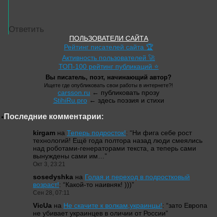
Ответить
ПОЛЬЗОВАТЕЛИ САЙТА
Рейтинг писателей сайта 🏆
Активность пользователей 🚀
ТОП-100 рейтинг публикаций ⭐
Вы писатель, поэт, начинающий автор?
Ищете где опубликовать свои работы в интернете?!
carsson.ru
← публиковать прозу
StihiRu.pro
← здесь поэзия и стихи
Последние комментарии:
kirgam
на
Теперь подросток!
: “
Ни фига себе рост
технологий! Ещё года полтора назад люди смеялись
над роботами-генераторами текста, а теперь сами
вынуждены сами им…
”
Окт 3, 23:21
sosedyshka
на
Голая и переход в подростковый
возраст!
: “
Какой-то наивняк! )))
”
Сен 28, 07:11
VicUa
на
Не скачите к волкам,украинцы!
: “
зато Европа
не убивает украинцев в оличии от России
”