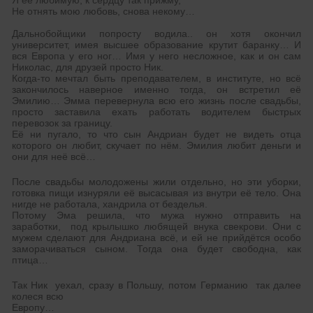
Я её любимую, к сердцу так прижму,
Не отнять мою любовь, снова некому…
Дальнобойщики попросту водила.. он хотя окончил
университет, имея высшее образование крутит баранку… И
вся Европа у его ног… Имя у него несложное, как и он сам
Николас, для друзей просто Ник.
Когда-то мечтал быть преподавателем, в институте, но всё
закончилось наверное именно тогда, он встретил её
Эмилию… Эмма перевернула всю его жизнь после свадьбы,
просто заставила ехать работать водителем быстрых
перевозок за границу.
Её ни пугало, то что сын Андриан будет не видеть отца
которого он любит, скучает по нём. Эмилия любит деньги и
они для неё всё…
После свадьбы молодожены жили отдельно, но эти уборки,
готовка пищи изнуряли её высасывая из внутри её тело. Она
нигде не работала, хандрила от безделья.
Потому Эма решила, что мужа нужно отправить на
заработки, под крылышко любящей внука свекрови. Они с
мужем сделают для Андриана всё, и ей не прийдётся особо
заморачиваться сыном. Тогда она будет свободна, как
птица…
Так Ник уехал, сразу в Польшу, потом Германию так далее
колеся всю
Европу…