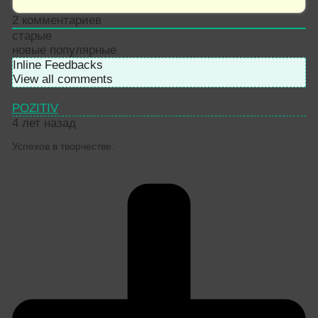
2
комментариев
старые
новые
популярные
Inline Feedbacks
View all comments
POZITIV
4 лет назад
Успехов в творчестве.