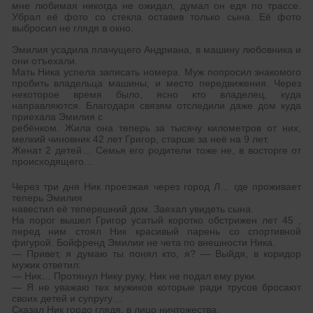
мне любимая никогда не ожидал, думал он едя по трассе.
Убрал её фото со стекла оставив только сына. Её фото
выбросил не глядя в окно.
Эмилия усадила плачущего Андриана, в машину любовника и
они отъехали.
Мать Ника успела записать номера. Муж попросил знакомого
пробить владельца машины, и место передвижения. Через
некоторое время было, ясно кто владелец, куда
направляются. Благодаря связям отследили даже дом куда
приехала Эмилия с
ребёнком. Жила она теперь за тысячу километров от них,
мелкий чиновник 42 лет Григор, старше за неё на 9 лет.
Женат 2 детей… Семья его родители тоже не, в восторге от
происходящего…
Через три дня Ник проезжая через город Л… где проживает
теперь Эмилия
навестил её теперешний дом. Заехал увидеть сына.
На порог вышел Григор усатый коротко обстрижен лет 45 ,
перед ним стоял Ник красивый парень со спортивной
фигурой. Бойфренд Эмилии не чета по внешности Ника.
— Привет, я думаю ты понял кто, я? — Выйдя, в коридор
мужик ответил:
— Ник… Протянул Нику руку, Ник не подал ему руки.
— Я не уважаю тех мужиков которые ради трусов бросают
своих детей и супругу…
Сказал Ник гордо глядя, в лицо ничтожества.