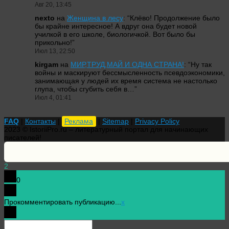
Авг 20, 13:45
nexto
на
Женщина в лесу
: “
Клёво! Продолжение было
бы крайне интересное! А вдруг она будет новой
училкой в его школе, биологичкой. Вот было бы
прикольно!
”
Июл 13, 22:50
kirgam
на
МИР,ТРУД,МАЙ И ОДНА СТРАНА!
: “
Ну так
войны и маскируют бессмысленность псевдоэкономики,
занимающая у людей их время система не настолько
глупа, чтобы сгубить себя в…
”
Июл 4, 01:41
FAQ
|
Контакты
|
Реклама
|
Sitemap
|
Privacy Policy
2023 © IstoriiPro.ru – литературный портал для начинающих
писателей!
2
0
Прокомментировать публикацию...
x