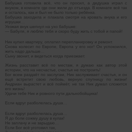
Бабушка готовила всё, что он просил, а дедушка играл с
внуком, в комнате где они жили до отъезда. В комнате всё так
и осталось, как и был не было только ребёнка.
Бабушка заходила и плакала смотря на кровать внука и его
игрушки…
Уезжая внук шепнул на ухо бабушке:
— Бабуля, я люблю тебя и скоро буду жить с тобой и папой!
Ник купил квартиру, оплатил перепланировку и ремонт.
Снова колесит по Европе, Европа у его ног! Он успокоился,
жить надо дальше…
Сыну звонит, и видеться когда приезжает.
Жизнь расставит всё по местам, я думаю как автор этой
истории, что на несчастье, счастья не построить!
Бог всем раздаёт по заслугам, Ник заслуживает счастья, и он
ещё встретит свою любовь, верную спутницу по жизни!
Андриан вырастет и всё поймёт, не так Ник думал сложится
его жизнь!
Удачи тебе Ник и ровного пути дальнобойщика!
Если вдруг разболелась душа…
Если вдруг разболелась душа…
Я до боли сожму душу в кулак!
Не заплачу и не зарыдаю…
Если Бог всё уготовил так,