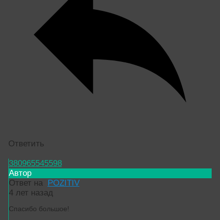
Ответить
380965545598
Автор
Ответ на
POZITIV
4 лет назад
Спасибо большое!