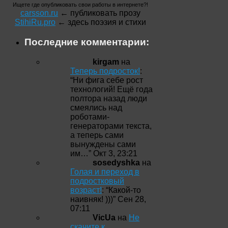
Ищете где опубликовать свои работы в интернете?!
carsson.ru
← публиковать прозу
StihiRu.pro
← здесь поэзия и стихи
Последние комментарии:
kirgam
на
Теперь подросток!
:
“
Ни фига себе рост
технологий! Ещё года
полтора назад люди
смеялись над
роботами-
генераторами текста,
а теперь сами
вынуждены сами
им…
”
Окт 3, 23:21
sosedyshka
на
Голая и переход в
подростковый
возраст!
: “
Какой-то
наивняк! )))
”
Сен 28,
07:11
VicUa
на
Не
скачите к