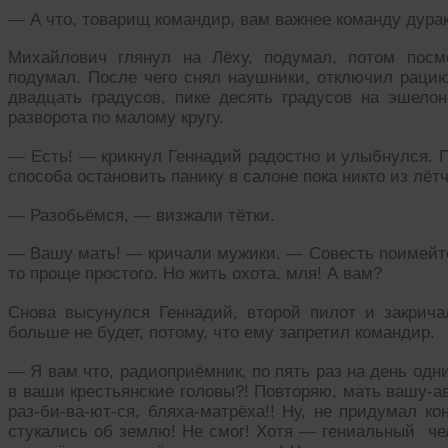
— А что, товарищ командир, вам важнее команду дура
Михайлович глянул на Лёху, подумал, потом посм
подумал. После чего снял наушники, отключил рацию
двадцать градусов, пике десять градусов на эшелон
разворота по малому кругу.
— Есть! — крикнул Геннадий радостно и улыбнулся. 
способа остановить панику в салоне пока никто из лёт
— Разобьёмся, — визжали тётки.
— Вашу мать! — кричали мужики. — Совесть поимейте.
то проще простого. Но жить охота, мля! А вам?
Снова высунулся Геннадий, второй пилот и закрича
больше не будет, потому, что ему запретил командир.
— Я вам что, радиоприёмник, по пять раз на день одн
в ваши крестьянские головы?! Повторяю, мать вашу-а
раз-би-ва-ют-ся, бляха-матрёха!! Ну, не придумал ко
стукались об землю! Не смог! Хотя — гениальный чел