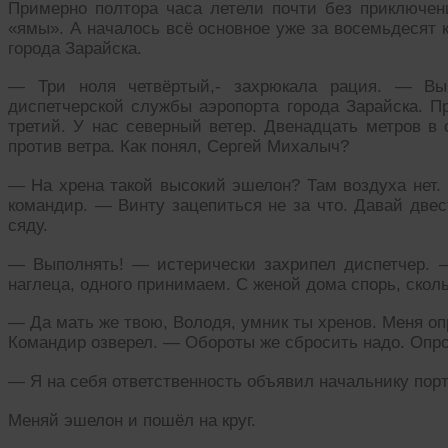
Примерно полтора часа летели почти без приключен
«ямы». А началось всё основное уже за восемьдесят к
города Зарайска.
— Три ноля четвёртый,- захрюкала рация. — Вы
диспетчерской службы аэропорта города Зарайска. П
третий. У нас северный ветер. Двенадцать метров в 
против ветра. Как понял, Сергей Михалыч?
— На хрена такой высокий эшелон? Там воздуха нет. 
командир. — Винту зацепиться не за что. Давай двес
сяду.
— Выполнять! — истерически захрипел диспетчер. — 
наглеца, одного принимаем. С женой дома спорь, скол
— Да мать же твою, Володя, умник ты хренов. Меня оп
Командир озверел. — Обороты же сбросить надо. Опро
— Я на себя ответственность объявил начальнику пор
Меняй эшелон и пошёл на круг.