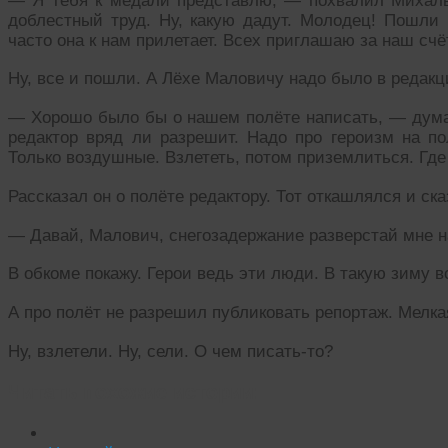
— Я тебя к медали представлю, — похвалил Михалы
доблестный труд. Ну, какую дадут. Молодец! Пошли 
часто она к нам прилетает. Всех приглашаю за наш счё
Ну, все и пошли. А Лёхе Маловичу надо было в редакц
— Хорошо было бы о нашем полёте написать, — думал
редактор вряд ли разрешит. Надо про героизм на п
Только воздушные. Взлететь, потом приземлиться. Где
Рассказал он о полёте редактору. Тот откашлялся и ска
— Давай, Малович, снегозадержание разверстай мне н
В обкоме покажу. Герои ведь эти люди. В такую зиму
А про полёт не разрешил публиковать репортаж. Мелка
Ну, взлетели. Ну, сели. О чем писать-то?
Читать похожие истории: