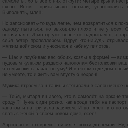
самолёты, хоть всё с них открути! Четыре крыла нас
скоро. Всем приказываю: остыли, успокоились 
Выполнять, мля!!!
Но запсиховать-то куда легче, чем возвратиться к п
одному пытаться, но выходило плохо и не у всех. С
покачивало. И мотор уже вовсе не надрывался, а та
себя ветер пропеллером. Вдруг кто-нибудь отрыва
мягким войлоком и уносился в кабину пилотов.
— Щас я поубиваю вас обоих, козлы в форме! — виз
пудовым кулаком раздвою напополам бестолковки ваши
я только жить начал по уму! Я в ентом годе дом новы
не умеете, то и жить вам впустую нехрен!
Мужика втроём за штанины стягивали в салон менее н
— Тебя, мытаря вшивого, кто в самолёт на аркане та
сроду!? Ну-ка сиди ровно, как вроде тебя на паспор
канатом и на три узла завяжем. И вот хрен кто пото
спать с женой в своём новом доме, осёл!
Аэроплан в это время снизился почти до земли. Ну, 