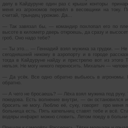
делу в Кайдуруне один раз с крыши конторы принаро
меня из агрономов перевёл в весовщики на току. 
считай, трындец урожаю. Да…
— Так завязал бы, — командир похлопал его по пл
высоте в километр дверь откроешь, да сразу и высосет
гроб. Оно надо тебе?
— Ты это… — Геннадий взял мужика за грудки. — Не 
сегодняшний никому в аэропорту и в городе рассказ
тогда в Кайдуруне найду и пристрелю вот из этого 
нельзя. Не могу никого переносить. Михалыч — человек
— Да усёк. Все одно обратно выбьюсь в агрономы. П
обратно.
— А чего не бросаешь? — Лёха взял мужика под руку. 
покедова. Есть волнение внутри, — он остановился 
бросить не могу. Люблю её, суку, говорят про меня 
больница есть. Пять капельниц ставят тебе и всё. Ста
водяры инфаркт можно словить. Летом поеду в больнич
Пришли к самолёту. Расселись. Тётки молчали и грызл