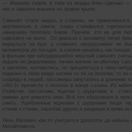
— Живыми сядем, я тебе из морды блин сделаю! — 
нос и завалил машину на правое крыло.
Самолёт стало кидать в стороны, он проваливался
вертикально к земле, снова становился горизонт
«аннушка» полетела боком. Причём, это не для лю
самолёте не было. Он реально с километр летел боко
вернуться на курс у славного «кукурузника» не б
километров до посадки, в салоне началась настоящая
в фильме про заблудившийся чешский самолёт, сняты
кидало по дюралевому, ничем мягким не обитому сало
о заклёпки, матерились, но прицепиться к чему-нибу
падении и лёжа вверх ногами то ли на потолке, то ли
снаряды в людей, пассажиры запутались в длинном то
«АН-2» принесло с потолка в конце салона. Из каби
Отвёртки, пассатижи, ящички с шурупами и стекл
рамках для ремонта окон. Всё это образовало в про
смесь. Ушибленные ящиками с шурупами люди теря
стенки к стенке, зашибая других и раздирая в кровь вс
Лёха Малович как-то ухитрился доползти до кабины 
Михайловича.