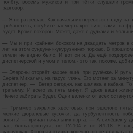
полёту, восемь мужиков и три тётки слушали гром
разговор.
— Я не разрешаю. Как начальник перевозок я сяду на
гробанётесь, погубите насмерть крестьян, сами на фр
будет. Кроме похорон. Может, даже с дудками и больш
— Мы и при крайнем боковом на двадцать метров в с
лет на этом сундуке-«кукурузнике» порхаю. В прошлом
земли не видно было. И вот он я. Да ещё поздоровей
диспетчерской и умом и телом,- это так, похоже, доби
— Элероны оторвёт нахрен ещё при рулёжке. И руль г
Серёга Михалыч, на парус глянь. Его мотает за минуту 
диспетчер. — Ветер сегодня, как шалава в кабаке. То 
третьему. И всего за пять минут. Я даже ваши жизн
Нечего забирать будет. Одни валенки от всех останутс
— Триммер закрылок хвостовых при эшелоне пятьс
мелкие дюралевые кусочки, да турбулентность поб
ронять! — кричал начальник порта. — А силёшек у д
вас, бляха-цокотуха, не ТУ-104 и не ИЛ-18. У ва
«аннушка». Хорошая птичка, конечно, но не для катаст