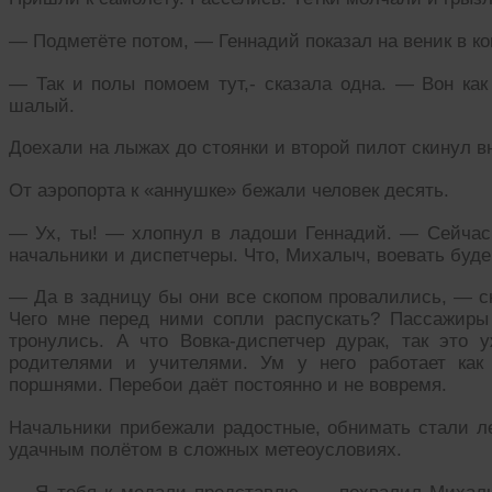
— Подметёте потом, — Геннадий показал на веник в ко
— Так и полы помоем тут,- сказала одна. — Вон ка
шалый.
Доехали на лыжах до стоянки и второй пилот скинул вн
От аэропорта к «аннушке» бежали человек десять.
— Ух, ты! — хлопнул в ладоши Геннадий. — Сейчас в
начальники и диспетчеры. Что, Михалыч, воевать буде
— Да в задницу бы они все скопом провалились, — с
Чего мне перед ними сопли распускать? Пассажир
тронулись. А что Вовка-диспетчер дурак, так это 
родителями и учителями. Ум у него работает ка
поршнями. Перебои даёт постоянно и не вовремя.
Начальники прибежали радостные, обнимать стали ле
удачным полётом в сложных метеоусловиях.