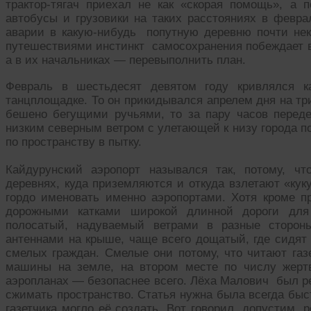
трактор-тягач приехал не как «скорая помощь», а п
автобусы и грузовики на таких расстояниях в февра
аварии в какую-нибудь попутную деревню почти н
путешествиями инстинкт самосохранения побеждает в
а в их начальниках — перевыполнить план.
Февраль в шестьдесят девятом году кривлялся ка
танцплощадке. То он прикидывался апрелем дня на тр
бешено бегущими ручьями, то за пару часов перед
низким северным ветром с улетающей к низу города 
по пространству в пытку.
Кайдурунский аэропорт назывался так, потому, ч
деревнях, куда приземляются и откуда взлетают «кук
гордо именовать именно аэропортами. Хотя кроме 
дорожными катками широкой длинной дороги для
полосатый, надуваемый ветрами в разные сторон
антеннами на крыше, чаще всего дощатый, где сидят
смелых граждан. Смелые они потому, что читают газ
машины на земле, на втором месте по числу жерт
аэропланах — безопаснее всего. Лёха Малович был р
сжимать пространство. Статья нужна была всегда быс
газетчика могло её создать. Вот говорил, допустим, 