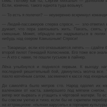
семь. Потому как ты, Сергей Михалыч — долболом и
Если, конечно, такого идиота туда возьмут.
— То есть я полетел? — неуверенно вскрикнул команди
— Людей-пассажиров сперва спроси, — зло ответил н
думает, что пора завязывать жить. Пахать, сеять, 
смешные. Может, обрыдло им надрываться в полях 
нибудь над озером Камышным! Спроси!
— Товарищи, если кто отказывается лететь — сдайте 
второй пилот Геннадий Колесников. Его тоже все знал
— А кто с нами, те пошли гуськом в лайнер.
Лёха улыбнулся и поднялся первым. К выходу нап
последний решительный бой, двинулись молча все. Т
пахло копчёным салом, засеменил к кассе под ехидны
До самолёта было метров сто. Народ одолел их к
валенками от наста, замёрзшего под мягким снегом,
ветер мог вырвать и утащить к чёртовой матери. То е
бы совсем уютно и тихо, если бы не скрипели перебо
на аттракционе «пьяная карусель» в горпарке культуры