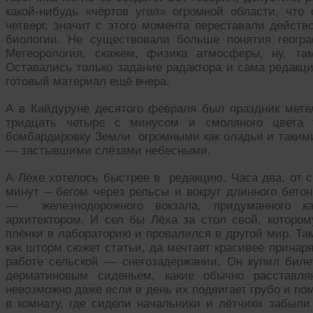
какой-нибудь «чёртов угол» огромной области, чт
четверг, значит с этого момента переставали дейст
биологии. Не существовали больше понятия геогр
Метеорология, скажем, физика атмосферы, ну, та
Оставались только задание радактора и сама редакци
готовый материал ещё вчера.
А в Кайдуруне десятого февраля был праздник метел
тридцать четыре с минусом и смоляного цвета 
бомбардировку Земли огромными как оладьи и такими
— застывшими слёзами небесными.
А Лёхе хотелось быстрее в редакцию. Часа два, от с
минут – бегом через рельсы и вокруг длинного бетон
— железнодорожного вокзала, придуманного ка
архитектором. И сел бы Лёха за стол свой, котором
плёнки в лабораторию и провалился в другой мир. Та
как шторм сюжет статьи, да мечтает красивее принар
работе сельской — снегозадержании. Он купил биле
дерматиновым сиденьем, какие обычно расставля
невозможно даже если в день их подвигает грубо и по
в комнату, где сидели начальники и лётчики забыли 