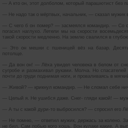
— А кто он, этот долболом, который парашютист без 
— Не надо так о мёртвых, начальник, — сказал мужик в
— С чего б он помер? — засмеялся командир. — Со с
погасил наглухо. Летели мы на скорости восемьдеся
такой скорости медленно. На землю свалился в глубоки
— Это он мешки с пшеницей вёз на базар. Десят
потолще.
— Да вон он! — Лёха увидел человека в белом от сне
сугробе и размахивал руками. Молча. Но спасателей 
почти до груди поднимая ноги, и проваливаясь в мягкий
— Живой? — крикнул командир. — Не сломал себе ни
— Целый я. Не ушибся даже. Снег- гляди какой! — муж
— А ты с какой дури-то выбросился? — спросил его Лё
— Не помню, — ответил мужик, держась за колено. За
не бил. Сам побью кого хошь. Вон кулаки какие. А в