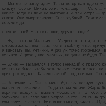
— Мы же по ветру идём. То ли ветер нам вдогонку
крикнул Сергей Михайлович, командир. — Со ста м
нагнёт. Тогда из пике не выскочим. А три метра — ф
лыжах. Они амортизируют. Снег глубокий. Покатимся
дорулим до
стоянки своей. А что в салоне, дерутся вроде?
— Ну, — сказал Малович. — Уверенные в том, что сяд
которые заставляют всех пойти в кабину и вас придуш
а виноваты вы, лётчики. А раз уж точно грохнемся в
полчаса. И греха у нас, мёртвых, на душе не будет. Та
— Блин! — засмеялся в голос Геннадий с правого кр
полёта не было, чтобы хоть одного психа в салон не 
притырок кидался. Качало самолёт тогда сильно. Гроз
— А помнишь, Ген, в меня бутылку полную пульн
вспомнил командир. — Тогда летом летели. Жарко бы
верхний воздух с нижним мешается и на тебе, ле
закрылки. Швыряло вниз метров на сто. Вот он на гру
сам получше летает. Чачи выпил много, видать. «Иди,