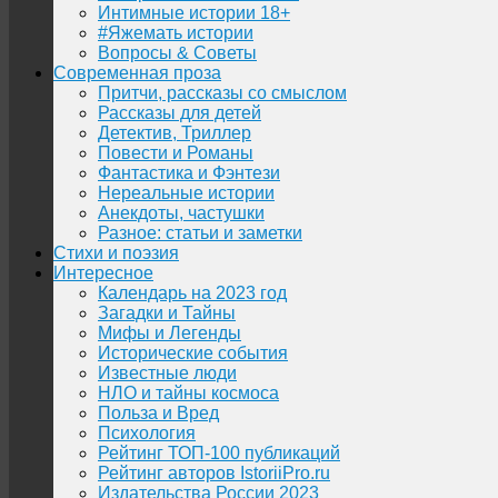
Интимные истории 18+
#Яжемать истории
Вопросы & Советы
Современная проза
Притчи, рассказы со смыслом
Рассказы для детей
Детектив, Триллер
Повести и Романы
Фантастика и Фэнтези
Нереальные истории
Анекдоты, частушки
Разное: статьи и заметки
Стихи и поэзия
Интересное
Календарь на 2023 год
Загадки и Тайны
Мифы и Легенды
Исторические события
Известные люди
НЛО и тайны космоса
Польза и Вред
Психология
Рейтинг ТОП-100 публикаций
Рейтинг авторов IstoriiPro.ru
Издательства России 2023