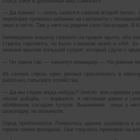
спасу, себя и долбанный ваш самолёт».
— Да помню! — опять залился смехом второй пилот.- Я
переборке привязал кабелем на сантиметр с половиной
звал в гости. Там у него на родине село Чохатаури. В
Неожиданно машину свалило на правое крыло, оба пил
стрелку горизонта, но было слишком низко и «АН- 2»
нижним крылом большой сугроб, который сдуло с крыл
— Ни хрена так, — хмыкнул командир. — На ровном ме
Из салона сквозь хрип движка просочились в кабин
работниц сельского хозяйства.
— Да мы сядем когда-нибудь? Землю вон скребём уже
пёхом дойдём, — ворвался к лётчикам давно и си
облёваном соседом тулупе. Выражение лица у него
шоколадку, но обманули.
Город приближался. Появилось здание аэропорта и с
горели синие фонарики. Они тянулись примерно на ки