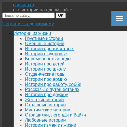
carsson.ru
все истории на одном сайте
OK
Перейти к содержимому
Истории из жизни
Грустные истории
Смешные истории
Истории про животных
Истории о здоровье
Беременность и роды
Истории про детей
Истории про школу
Студенческие годы
Истории про армию
Истории про работу, хобби
Рассказы о путешествиях
Истории про дружбу
Жестокие истории
Страшные истории
Мистические истории
Страшилки, легенды и байки
Любовные истории
Истории измен из жизни