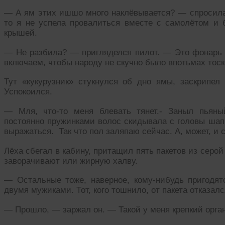
— А ям этих ишшо много наклёвывается? — спросила
то я не успела провалиться вместе с самолётом и 
крышей.
— Не разбила? — пригляделся пилот. — Это фонарь 
включаем, чтобы народу не скучно было впотьмах тоск
Тут «кукурузник» стукнулся об дно ямы, заскрипел
Успокоился.
— Мля, что-то меня блевать тянет.- Заныл пьяны
постоянно пружинками волос скидывала с головы шап
выражаться. Так что пол заляпаю сейчас. А, может, и 
Лёха сбегал в кабину, притащил пять пакетов из серо
заворачивают или жирную халву.
— Остальные тоже, наверное, кому-нибудь пригодя
двумя мужиками. Тот, кого тошнило, от пакета отказалс
— Прошло, — заржал он. — Такой у меня крепкий орга