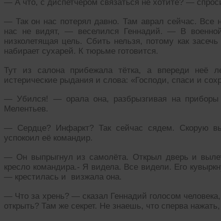
— А что, с диспетчером связаться не хотите? — спрос
— Так он нас потерял давно. Там аврал сейчас. Все 
нас не видят, — веселился Геннадий. — В военн
низколетящая цель. Сбить нельзя, потому как засечь
набирает сухарей. К тюрьме готовится.
Тут из салона прибежала тётка, а впереди неё ле
истерические рыдания и слова: «Господи, спаси и сохр
— Убился! — орала она, разбрызгивая на приборы
Мелентьев.
— Сердце? Инфаркт? Так сейчас сядем. Скорую вы
успокоил её командир.
— Он выпрыгнул из самолёта. Открыл дверь и выле
кресло командира.- Я видела. Все видели. Его кувыркн
— крестилась и визжала она.
— Что за хрень? — сказал Геннадий голосом человека,
открыть? Там же секрет. Не знаешь, что сперва нажать,