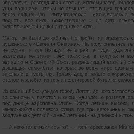
определил, разглядывая степь в иллюминатор. Малов
уши пальцами, чтобы не слышать стонущих голосов 
всего священную литургическую «Херувимскую пе
поднять все силы божественные и не дать помере
металлической бочки о грешну землю.
Метра три было до кабины. Но пройти их оказалось с
пушкинского «Евгения Онегина». На полу сплелись тел
не рухнет и все попадут не в рай, а туда, куда ле
наотмашь колотили трёх таких же, в тулупах и ва
авиацию и Советский Союз, разрешивший возить по не
дышащих самолётах, которых во всем мире давным-
закопали в пустынях. Только дед в пальто с каракул
столом и хлебал из горла поллитровой бутылки самого
Из кабины Лёха увидел город. Лететь до него оставал
за спинами у пилотов и очень удивлённо разгляды
под днище аэроплана степь. Когда летишь высоко,
какого-нибудь полевого стана, где три вагончика и п
воздухе как детский «змей летучий» на длинной нитке.
— А чего так снизились-то? — поинтересовался Малов