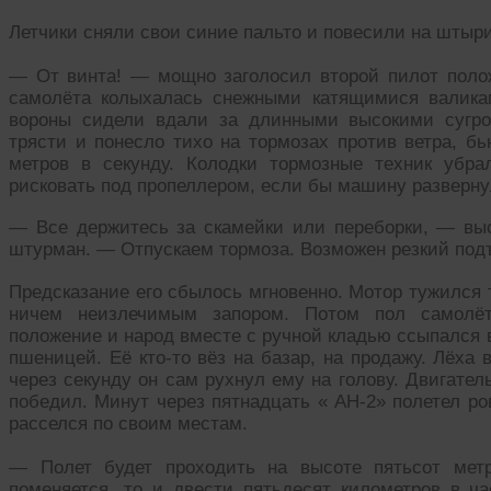
Летчики сняли свои синие пальто и повесили на штыри
— От винта! — мощно заголосил второй пилот полож
самолёта колыхалась снежными катящимися валика
вороны сидели вдали за длинными высокими сугро
трясти и понесло тихо на тормозах против ветра, б
метров в секунду. Колодки тормозные техник убр
рисковать под пропеллером, если бы машину развернул
— Все держитесь за скамейки или переборки, — выс
штурман. — Отпускаем тормоза. Возможен резкий под
Предсказание его сбылось мгновенно. Мотор тужился 
ничем неизлечимым запором. Потом пол самолёт
положение и народ вместе с ручной кладью ссыпался в
пшеницей. Её кто-то вёз на базар, на продажу. Лёха
через секунду он сам рухнул ему на голову. Двигате
победил. Минут через пятнадцать « АН-2» полетел ро
расселся по своим местам.
— Полет будет проходить на высоте пятьсот метр
поменяется, то и двести пятьдесят километров в 