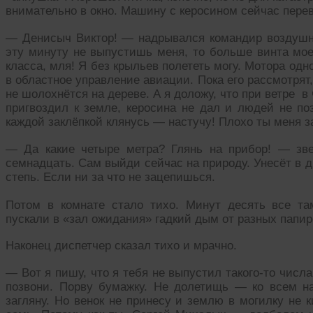
внимательно в окно. Машину с керосином сейчас перев
— Денисыч Виктор! — надрывался командир воздушн
эту минуту не выпустишь меня, то больше винта моег
класса, мля! Я без крыльев полететь могу. Мотора одно
в областное управление авиации. Пока его рассмотрят
не шолохнётся на дереве. А я доложу, что при ветре в
пригвоздил к земле, керосина не дал и людей не по
каждой заклёпкой клянусь — настучу! Плохо ты меня з
— Да какие четыре метра? Глянь на прибор! — зве
семнадцать. Сам выйди сейчас на природу. Унесёт в др
степь. Если ни за что не зацепишься.
Потом в комнате стало тихо. Минут десять все та
пускали в «зал ожидания» гадкий дым от разных папир
Наконец диспетчер сказал тихо и мрачно.
— Вот я пишу, что я тебя не выпустил такого-то числ
позвони. Порву бумажку. Не долетищь — ко всем на 
загляну. Но венок не принесу и землю в могилку не к