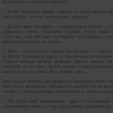
Он выглянул в салон и свистнул.
— Ё-ёё, Михалыч! Дверь открыта и этого дурака обл
убить хотел Он что, точно выпал, мужики?
— Да мы сами обалдели, — сказал дед в пальто. — Ст
сорвался с места, подскочил к двери, что-то нажал 
«Суки вы, а не лётчики! За Родину! За Победу!» и сиг
кувыркало, а потом он пропал.
— Мля! — возмутился Сергей Михайлович. — Звали м
на ИЛ-18. Отказался, идиот. А там летишь на эшелоне
счастья полные штаны. Изредка бросит метров на
смешной. А тут, мля, любой дурень может парашютис
сам засосал со страха. Всё. Сядем здесь.
Гена скинул обороты до предела и «аннушка» мягко оп
хвостового фюзеляжа. Метров сто самолёт несло ветро
кто мог — четыре мужика, считая Лёху, и пилоты, выпр
— На, тулуп мой. Замерзнешь,- один из пассажиров 
свою второму пилоту. У нас вон свитера толщиной как 