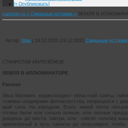
[+ Опубликовать]
carsson.ru »
Смешные истории »
ЗЕМЛЯ В ИЛЛЮМИН
ЗЕМЛЯ В ИЛЛЮМИНАТОРЕ
Автор:
Stas
|
19.12.2021
|
19.12.2021
Смешные истории
СТАНИСЛАВ МАЛОЗЁМОВ
ЗЕМЛЯ В ИЛЛЮМИНАТОРЕ
Рассказ
Лёха Малович, корреспондент областной газеты, наб
«свема» шедеврами фотоискусства, попрощался с дир
край села. На аэродром. Ехать зимой почти четыре
готовы были или сильно пьяные, или полные придур
доедешь до места, завтра, или снёсёт гололёд ма
припасённый в путь самогон до полусмерти, чтобы