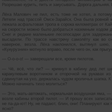
Разрешаю курить, пить и закусывать. Дорога дальняя. 
Лёха Малович не пил, есть тоже не хотел, а потом
Летели над трассой Омск-Зарайск. Она была ровной и
лежала асфальтовая тропа в сорока километрах от Кай
на скорости можно было добраться наземным ходом до
Снег и редкие маленькие лесопосадки для задержани
высадили. По трассе навстречу самолёту как во с
наверное, везла. Лёха наклонился, вытянул шею,
«Кукурузник» мотнуло вправо, после чего он, как прыгу
— О-о-о-о! — заверещали все, кроме пилотов.
— Чё, всё, что ли? — крикнул в кабину дед лет ше
каракулевым воротником и оторочкой на рукавах из 
сдвинутая на ухо, держалась чудом кроличья шапка. К
Можно начинать тихо молиться?
— Это, мать-автомать, нормальная воздушная яма, — 
возле кабины второй пилот. — И прошу всех записать
не па-да-ют! Ну, не падают, блин, они! Планируют ка
ясно?