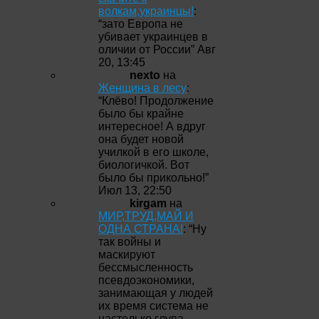
волкам,украинцы!
:
“
зато Европа не
убивает украинцев в
оличии от России
”
Авг
20, 13:45
nexto
на
Женщина в лесу
:
“
Клёво! Продолжение
было бы крайне
интересное! А вдруг
она будет новой
училкой в его школе,
биологичкой. Вот
было бы прикольно!
”
Июл 13, 22:50
kirgam
на
МИР,ТРУД,МАЙ И
ОДНА СТРАНА!
: “
Ну
так войны и
маскируют
бессмысленность
псевдоэкономики,
занимающая у людей
их время система не
настолько глупа,