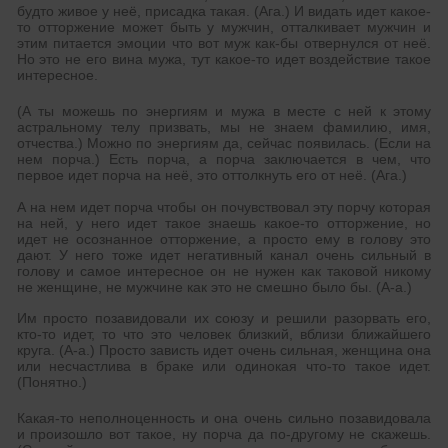
будто живое у неё, присадка такая. (Ага.) И видать идет какое-
то отторжение может быть у мужчин, отталкивает мужчин и
этим питается эмоции что вот муж как-бы отвернулся от неё.
Но это не его вина мужа, тут какое-то идет воздействие такое
интересное.
(А ты можешь по энергиям и мужа в месте с ней к этому
астральному телу призвать, мы не знаем фамилию, имя,
отчества.) Можно по энергиям да, сейчас появилась. (Если на
нем порча.) Есть порча, а порча заключается в чем, что
первое идет порча на неё, это оттолкнуть его от неё. (Ага.)
А на нем идет порча чтобы он почувствовал эту порчу которая
на ней, у него идет такое знаешь какое-то отторжение, но
идет не осознанное отторжение, а просто ему в голову это
дают. У него тоже идет негативный канал очень сильный в
голову и самое интересное он не нужен как таковой никому
не женщине, не мужчине как это не смешно было бы. (А-а.)
Им просто позавидовали их союзу и решили разорвать его,
кто-то идет, то что это человек близкий, вблизи ближайшего
круга. (А-а.) Просто зависть идет очень сильная, женщина она
или несчастлива в браке или одинокая что-то такое идет.
(Понятно.)
Какая-то неполноценность и она очень сильно позавидовала
и произошло вот такое, ну порча да по-другому не скажешь.