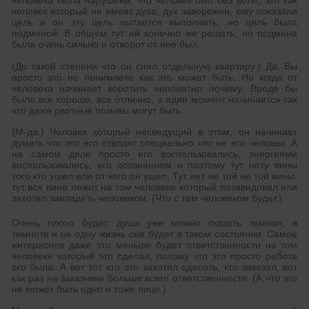
человека была нарушена, что человек был без воли, это как
человек который не имеет духа, дух заворожен, ему показали
цель и он эту цель пытается выполнить, но цель была
подменой. В общем тут ей конечно же решать, но подмена
была очень сильно и отворот от нее был.
(До такой степени что он снял отдельную квартиру.) Да. Вы
просто это не понимаете как это может быть. Но когда от
человека начинает воротить непонятно почему. Вроде бы
было все хорошо, все отлично, а один момент начинается так
что даже рвотные позывы могут быть.
(М-да.) Человек который несведущий в этом, он начинает
думать что это его отводят специально что не его человек. А
на самом деле просто его воспользовались, энергиями
воспользовались, его осознанием и поэтому тут нету вины
того кто ушел или от кого он ушел. Тут нет не той не той вины,
тут вся вина лежит на том человеке который позавидовал или
захотел завладеть человеком. (Что с тем человеком будет.)
Очень плохо будет, душа уже можно сказать темная, в
темноте и не одну жизнь она будет в таком состоянии. Самое
интересное даже это меньше будет ответственности на том
человеке который это сделал, потому что это просто работа
его была. А вот тот кто это захотел сделать, кто заказал, вот
как раз на заказчике больше всего ответственности. (А что это
не может быть одно и тоже лицо.)