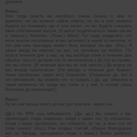
думаете.
Важно.
Или тогда знаете вы наоборот, очень сильно о чем то
думаете, но не можете найти ответа, но вы в этот момент
будете не понимать где я или ангел, но вы будете слышать
свои собственные мысли. (А могут подключаться также как вы
и темные.) Конечно. (Тоже.) Могут. Тут надо разделять что
если мысли негативные и вас загоняют в какой то негатив, то
это уже или присадка может быть которая на вас. (Ага.) Я
имею ввиду не именно на вас, на человеке на любом. (То
есть в течения дня у нас, ну мы вообще спим в течение дня
обычно, просто делаем что то механически.) Да это вы правы,
что вы спите. (В течении дня мы во сне просто.) Да морок на
вас всегда практически. (Но иногда в течении дня бывают
такие проблески, такие вот.) Озарения. (Озарения да, вот в
это мгновения, вы можете что то сказать.) Да, да. (Именно в
такие моменты не когда мы спим и у нас в голове наша
болтовня да происходит.)
Важно.
Ну во сне проще всего до вас достучаться, через сон.
(Да.) Но 99% сны забываются. (Да, да.) Вы знаете у вас
происходит тогда озарение, когда с вами что то случилось.
Когда с вами произошло, вы говорите, ух ты, а мне сон об
этом снился. (Ага.) Уже поздно считай. (Ладно благодарим
вас за беседу, прощаемся тогда с вами.) Всего доброго.