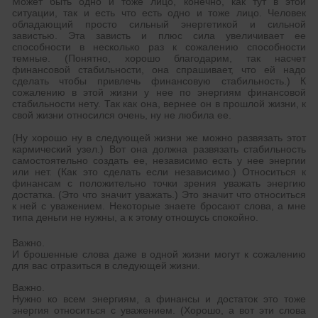
Может быть одно и тоже лицо, конечно, как тут в этой
ситуации, так и есть что есть одно и тоже лицо. Человек
обладающий просто сильный энергетикой и сильной
завистью. Эта зависть и плюс сила увеличивает ее
способности в несколько раз к сожалению способности
темные. (Понятно, хорошо благодарим, так насчет
финансовой стабильности, она спрашивает, что ей надо
сделать чтобы привлечь финансовую стабильность.) К
сожалению в этой жизни у нее по энергиям финансовой
стабильности нету. Так как она, вернее он в прошлой жизни, к
свой жизни относился очень, ну не любила ее.
(Ну хорошо ну в следующей жизни же можно развязать этот
кармический узел.) Вот она должна развязать стабильность
самостоятельно создать ее, независимо есть у нее энергии
или нет. (Как это сделать если независимо.) Относиться к
финансам с положительно точки зрения уважать энергию
достатка. (Это что значит уважать.) Это значит что относиться
к ней с уважением. Некоторые знаете бросают слова, а мне
типа деньги не нужны, а к этому отношусь спокойно.
Важно.
И брошенные слова даже в одной жизни могут к сожалению
для вас отразиться в следующей жизни.
Важно.
Нужно ко всем энергиям, а финансы и достаток это тоже
энергия относиться с уважением. (Хорошо, а вот эти слова