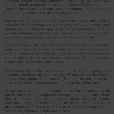
(Слушай, а если человек завидует, то это он только себе хуже
делает, своей энергией он съедает себя.) Пойми одно что
люди разные бывают, бывает зависть черная очень сильна и
она переходит на того кому завидуют. (Ага.)
Потому что не один раз были уже такие случаи что если у
человека всё благополучно, а у другого нет, начинается даже
знаешь лучшие подруги друг друга могут завидовать. И если
человек обладает какой-то энергией, ну что-то такое сможет,
даже знаешь как говорят черный глаз там это вот. (Ага.)
Чуть что сразу на кого посмотрит сразу там негативные
энергии друг друга ругаются люди, если такие люди рядом
есть, то перед ними лучше не показывать свое благополучие
или от таких лучше держаться подальше (А-а.) Так мужа
отодвигаем на него не было заказа.
(А можно их, ну как бы, когда после чистки ты их, ну как делал
помнишь.) Каналы объединить. (Да.) Я могу. (Ага.) Но смысла
нету он под мороком все ровно. (Но тогда смысл её чистки,
если ее волнуют отношения именно с мужем.) Вздыхает.
(Заказывала не она я так понимаю, что читаю сейчас заказ
чистки для своей двоюродной сестры, их надо было обоих
чистить, тогда, ах.) Ладно тогда двоих раз уж чтобы
мартышкин труд не был, тогда я их двоих, вот они у меня
здесь стоят и у него морок сильный, а у неё идет наговор на
тот что обсуждали мы, присадка в виде.