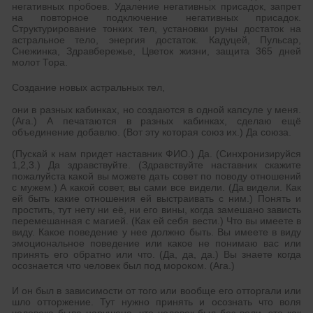
негативных пробоев. Удаление негативных присадок, запрет
на повторное подключение негативных присадок.
Структурирование тонких тел, установки руны достаток на
астральное тело, энергия достаток. Кадуцей, Пульсар,
Снежинка, Здравбережье, Цветок жизни, защита 365 дней
молот Тора.
Создание новых астральных тел,
они в разных кабинках, но создаются в одной капсуле у меня.
(Ага.) А печатаются в разных кабинках, сделаю ещё
объединение добавлю. (Вот эту которая союз их.) Да союза.
(Пускай к нам придет наставник ФИО.) Да. (Синхронизируйся
1,2,3.) Да здравствуйте. (Здравствуйте наставник скажите
пожалуйста какой вы можете дать совет по поводу отношений
с мужем.) А какой совет, вы сами все видели. (Да видели. Как
ей быть какие отношения ей выстраивать с ним.) Понять и
простить, тут нету ни её, ни его вины, когда замешано зависть
перемешанная с магией. (Как ей себя вести.) Что вы имеете в
виду. Какое поведение у нее должно быть. Вы имеете в виду
эмоциональное поведение или какое не понимаю вас или
принять его обратно или что. (Да, да, да.) Вы знаете когда
осознается что человек был под мороком. (Ага.)
И он был в зависимости от того или вообще его отторгали или
шло отторжение. Тут нужно принять и осознать что воля