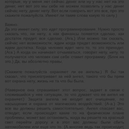
которые, ну у меня нет сейчас денег или ну у нас нет на это
денег, нет вот это мы себе не можем позволить у нас денег
сейчас нету, денег нету. Вот если говорить вот это все, про это
скажите пожалуйста. Имеют ли такие слова какую то силу.)
Важно.
Да это имеет силу, это идет программирование. Нужно просто
сказать что, ни нету, а как финансы появятся сделаю, как
достаток придет, все сделаю. (Ага.) Или можно так сказать,
сейчас нет возможности, ждем когда придет возможность или
ждем достатка. Когда человек ждет чего то, то это приходит.
(Ага.) А когда он начинает отчаиваться, говорит нету, нету, то
получается что человек сам себе ставит программу. (Блок на
это.) Да, вы абсолютно правы.
(Скажите пожалуйста охраняют ли ее ангелы.) Я бы так
сказал, что присматривает за ней ангел, такого что бы прям
вот охрана нету, жизнь не та что бы была.
(Наверное она спрашивает этот вопрос, задает в связи с
сложившийся у нее ситуации, то что думает что ее ангел не
охраняет.) Защита ангела не входит вот очищение, по
насыщение и охрана от магических воздействий. (А-а.) Это
все вы должны решить самостоятельно. Ангел спасает вас,
отводит, если происходят какие то на физическом плане
проблемы, может вас остановить, когда вы решите на красный
свет перейти дорогу и в этот вас должны были сбить
автомобилем или еще что то. (А многие ведь так происходит,