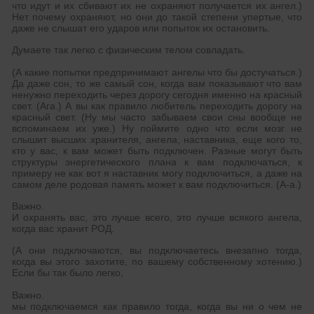
что идут и их сбивают их не охраняют получается их ангел.)
Нет почему охраняют, но они до такой степени упертые, что
даже не слышат его ударов или попыток их остановить.
Думаете так легко с физическим телом совладать.
(А какие попытки предпринимают ангелы что бы достучаться.)
Да даже сон, то же самый сон, когда вам показывают что вам
ненужно переходить через дорогу сегодня именно на красный
свет. (Ага.) А вы как правило любитель переходить дорогу на
красный свет. (Ну мы часто забываем свои сны вообще не
вспоминаем их уже.) Ну поймите одно что если мозг не
слышит высших хранителя, ангела, наставника, еще кого то,
кто у вас, к вам может быть подключен. Разные могут быть
структуры энергетического плана к вам подключаться, к
примеру не как вот я наставник могу подключиться, а даже на
самом деле родовая память может к вам подключиться. (А-а.)
Важно.
И охранять вас, это лучше всего, это лучше всякого ангела,
когда вас хранит РОД.
(А они подключаются, вы подключаетесь внезапно тогда,
когда вы этого захотите, по вашему собственному хотению.)
Если бы так было легко,
Важно.
мы подключаемся как правило тогда, когда вы ни о чем не