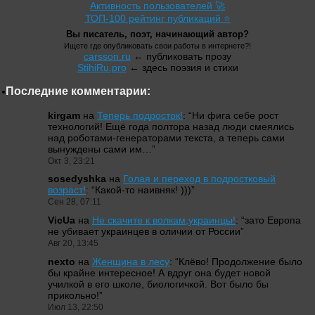
Активность пользователей 🚀
ТОП-100 рейтинг публикаций ⭐
Вы писатель, поэт, начинающий автор?
Ищете где опубликовать свои работы в интернете?!
carsson.ru
← публиковать прозу
StihiRu.pro
← здесь поэзия и стихи
Последние комментарии:
kirgam
на
Теперь подросток!
: “
Ни фига себе рост
технологий! Ещё года полтора назад люди смеялись
над роботами-генераторами текста, а теперь сами
вынуждены сами им…
”
Окт 3, 23:21
sosedyshka
на
Голая и переход в подростковый
возраст!
: “
Какой-то наивняк! )))
”
Сен 28, 07:11
VicUa
на
Не скачите к волкам,украинцы!
: “
зато Европа
не убивает украинцев в оличии от России
”
Авг 20, 13:45
nexto
на
Женщина в лесу
: “
Клёво! Продолжение было
бы крайне интересное! А вдруг она будет новой
училкой в его школе, биологичкой. Вот было бы
прикольно!
”
Июл 13, 22:50