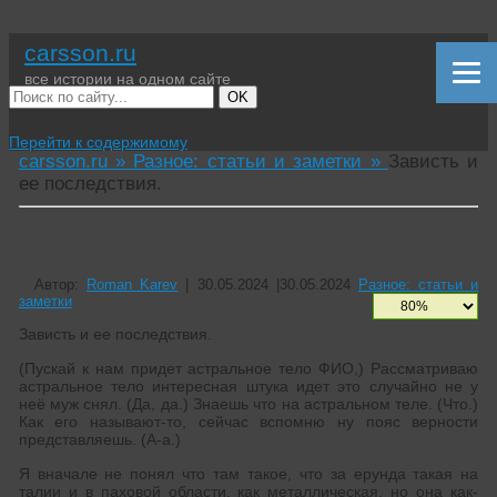
carsson.ru
все истории на одном сайте
OK
Перейти к содержимому
carsson.ru »
Разное: статьи и заметки »
Зависть и
ее последствия.
Зависть и ее последствия.
Автор:
Roman Karev
|
30.05.2024
|
30.05.2024
Разное: статьи и
заметки
Зависть и ее последствия.
(Пускай к нам придет астральное тело ФИО,) Рассматриваю
астральное тело интересная штука идет это случайно не у
неё муж снял. (Да, да.) Знаешь что на астральном теле. (Что.)
Как его называют-то, сейчас вспомню ну пояс верности
представляешь. (А-а.)
Я вначале не понял что там такое, что за ерунда такая на
талии и в паховой области, как металлическая, но она как-