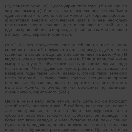
(Ну понятно хорошо.) Целомудрия типа того. (У неё что по
чакрам посмотри.) У неё чакры ты знаешь они все слабые и
единственное что очень более-менее так хорошо работает
фиолетовая энергия космическая идет и у неё несколько
негативных энерго каналов идет в прошлое из этой жизни
идет, из прошлой жизни и присадка у неё, она самое смешное
к этому поясу верности крепиться.
(А-а.) Ах это получается ещё ошейник на шее и цепь
соединяется с этой, я думал что это за присадка, думал что за
гусеница, а эта цепь ещё, цепь по спине идет и к шее. (А-а.) И
внутрь шипами представляешь какая. Если в прошлое жизнь
смотреть, то у неё сейчас какая жизнь та, третья, значит тогда
была вторая. Что я удивился, мужик работает за станком, это
наверное годы такие 60-70 наверно, станок такой зеленого
цвета токарный, в очках таких круглых специально против
осколочных. Ну знаешь, если по энергетике на него смотреть
на этого мужика то очень, ну как объяснить, ну выпивает
очень сильно, курит много. (Ага.)
Цели в жизни нету, есть семья, есть дети, но он приходит
домой чтобы поспать и всё. В субботу, воскресенье, вернее
даже воскресенье, то что он берет сверхурочные и по
субботам работает, выходит по субботам, он проводит на
кухне вот вижу селедка у него бутылка такая, таких сейчас
бутылок нету водочная, написано ржаная какая-то, с колосом
и вот он с бутылкой разговаривает, сидит. Ну вот он и за