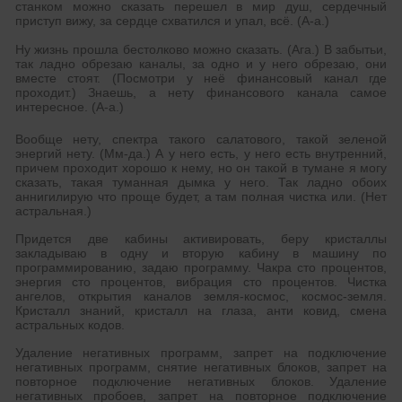
станком можно сказать перешел в мир душ, сердечный
приступ вижу, за сердце схватился и упал, всё. (А-а.)
Ну жизнь прошла бестолково можно сказать. (Ага.) В забытьи,
так ладно обрезаю каналы, за одно и у него обрезаю, они
вместе стоят. (Посмотри у неё финансовый канал где
проходит.) Знаешь, а нету финансового канала самое
интересное. (А-а.)
Вообще нету, спектра такого салатового, такой зеленой
энергий нету. (Мм-да.) А у него есть, у него есть внутренний,
причем проходит хорошо к нему, но он такой в тумане я могу
сказать, такая туманная дымка у него. Так ладно обоих
аннигилирую что проще будет, а там полная чистка или. (Нет
астральная.)
Придется две кабины активировать, беру кристаллы
закладываю в одну и вторую кабину в машину по
программированию, задаю программу. Чакра сто процентов,
энергия сто процентов, вибрация сто процентов. Чистка
ангелов, открытия каналов земля-космос, космос-земля.
Кристалл знаний, кристалл на глаза, анти ковид, смена
астральных кодов.
Удаление негативных программ, запрет на подключение
негативных программ, снятие негативных блоков, запрет на
повторное подключение негативных блоков. Удаление
негативных пробоев, запрет на повторное подключение