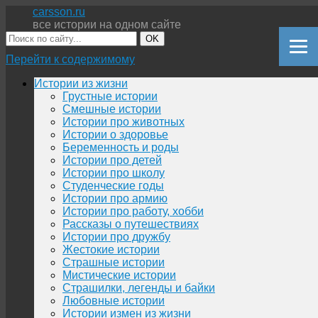
carsson.ru
все истории на одном сайте
OK
Перейти к содержимому
Истории из жизни
Грустные истории
Смешные истории
Истории про животных
Истории о здоровье
Беременность и роды
Истории про детей
Истории про школу
Студенческие годы
Истории про армию
Истории про работу, хобби
Рассказы о путешествиях
Истории про дружбу
Жестокие истории
Страшные истории
Мистические истории
Страшилки, легенды и байки
Любовные истории
Истории измен из жизни