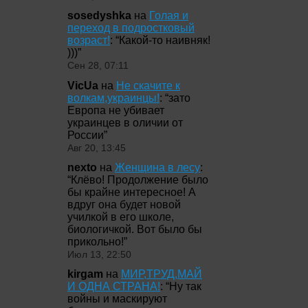
sosedyshka
на
Голая и
переход в подростковый
возраст!
: “
Какой-то наивняк!
)))
”
Сен 28, 07:11
VicUa
на
Не скачите к
волкам,украинцы!
: “
зато
Европа не убивает
украинцев в оличии от
России
”
Авг 20, 13:45
nexto
на
Женщина в лесу
:
“
Клёво! Продолжение было
бы крайне интересное! А
вдруг она будет новой
училкой в его школе,
биологичкой. Вот было бы
прикольно!
”
Июл 13, 22:50
kirgam
на
МИР,ТРУД,МАЙ
И ОДНА СТРАНА!
: “
Ну так
войны и маскируют