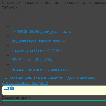
С каждым днём, всё больше пропадает та маленька
только Я.
Читать похожие истории:
ЗАПИСЬ 59. Индивидуальность
Дедушка кулинарных кровей
Знакомство С ним ☺️?? №2
YR. Глава 1. Друг (03)
Второй помощник судового кока
«
«Когда-нибудь всё начинается. Ода бизнесмену.»
А меж ног звезда горит
»
Login
0
комментариев