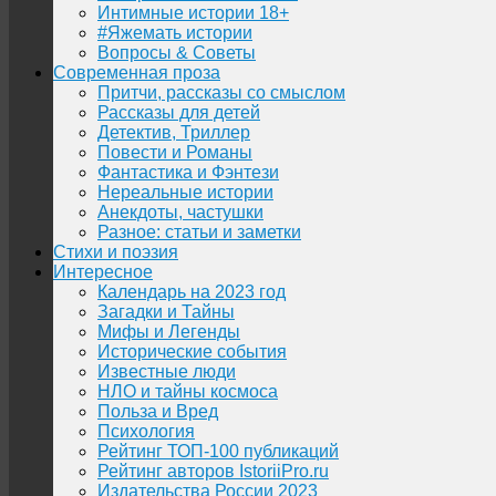
Интимные истории 18+
#Яжемать истории
Вопросы & Советы
Современная проза
Притчи, рассказы со смыслом
Рассказы для детей
Детектив, Триллер
Повести и Романы
Фантастика и Фэнтези
Нереальные истории
Анекдоты, частушки
Разное: статьи и заметки
Стихи и поэзия
Интересное
Календарь на 2023 год
Загадки и Тайны
Мифы и Легенды
Исторические события
Известные люди
НЛО и тайны космоса
Польза и Вред
Психология
Рейтинг ТОП-100 публикаций
Рейтинг авторов IstoriiPro.ru
Издательства России 2023