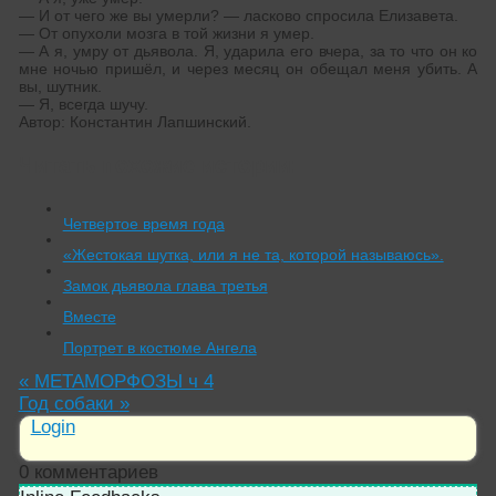
— И от чего же вы умерли? — ласково спросила Елизавета.
— От опухоли мозга в той жизни я умер.
— А я, умру от дьявола. Я, ударила его вчера, за то что он ко
мне ночью пришёл, и через месяц он обещал меня убить. А
вы, шутник.
— Я, всегда шучу.
Автор: Константин Лапшинский.
Читать похожие истории:
Четвертое время года
«Жестокая шутка, или я не та, которой называюсь».
Замок дьявола глава третья
Вместе
Портрет в костюме Ангела
«
МЕТАМОРФОЗЫ ч 4
Год собаки
»
Login
0
комментариев