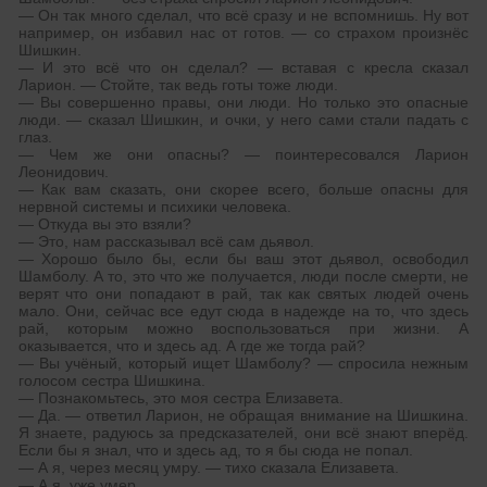
— Он так много сделал, что всё сразу и не вспомнишь. Ну вот
например, он избавил нас от готов. — со страхом произнёс
Шишкин.
— И это всё что он сделал? — вставая с кресла сказал
Ларион. — Стойте, так ведь готы тоже люди.
— Вы совершенно правы, они люди. Но только это опасные
люди. — сказал Шишкин, и очки, у него сами стали падать с
глаз.
— Чем же они опасны? — поинтересовался Ларион
Леонидович.
— Как вам сказать, они скорее всего, больше опасны для
нервной системы и психики человека.
— Откуда вы это взяли?
— Это, нам рассказывал всё сам дьявол.
— Хорошо было бы, если бы ваш этот дьявол, освободил
Шамболу. А то, это что же получается, люди после смерти, не
верят что они попадают в рай, так как святых людей очень
мало. Они, сейчас все едут сюда в надежде на то, что здесь
рай, которым можно воспользоваться при жизни. А
оказывается, что и здесь ад. А где же тогда рай?
— Вы учёный, который ищет Шамболу? — спросила нежным
голосом сестра Шишкина.
— Познакомьтесь, это моя сестра Елизавета.
— Да. — ответил Ларион, не обращая внимание на Шишкина.
Я знаете, радуюсь за предсказателей, они всё знают вперёд.
Если бы я знал, что и здесь ад, то я бы сюда не попал.
— А я, через месяц умру. — тихо сказала Елизавета.
— А я, уже умер.