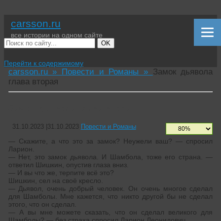
carsson.ru
все истории на одном сайте
OK
Перейти к содержимому
carsson.ru »
Повести и Романы »
Замок дьявола
глава вторая
Замок дьявола глава вторая
31.10.2023
|
31.10.2023
Повести и Романы
— Скажите, а что это за замок? Неужели ваш? — спросил
Ларион.
— Нет, это замок дьявола. И Шамбола, тоже его страна. —
ответил Шишкин, опустив глаза вниз.
— И вы что же, терпите всё это?
Шишкин, сел на своё кресло.
— Дьявол, очень добрый человек. Он очень многое сделал
для Шамболы. Мне кажется, что никто другой бы не сделал
этого, что он сделал.
— А вы мне можете сказать, что он сделал великого для
Шамболы? — без страха спросил Ларион Леонидович.