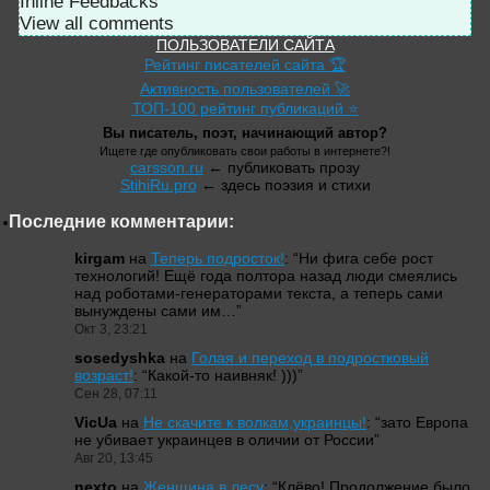
Inline Feedbacks
View all comments
ПОЛЬЗОВАТЕЛИ САЙТА
Рейтинг писателей сайта 🏆
Активность пользователей 🚀
ТОП-100 рейтинг публикаций ⭐
Вы писатель, поэт, начинающий автор?
Ищете где опубликовать свои работы в интернете?!
carsson.ru
← публиковать прозу
StihiRu.pro
← здесь поэзия и стихи
Последние комментарии:
kirgam
на
Теперь подросток!
: “
Ни фига себе рост
технологий! Ещё года полтора назад люди смеялись
над роботами-генераторами текста, а теперь сами
вынуждены сами им…
”
Окт 3, 23:21
sosedyshka
на
Голая и переход в подростковый
возраст!
: “
Какой-то наивняк! )))
”
Сен 28, 07:11
VicUa
на
Не скачите к волкам,украинцы!
: “
зато Европа
не убивает украинцев в оличии от России
”
Авг 20, 13:45
nexto
на
Женщина в лесу
: “
Клёво! Продолжение было