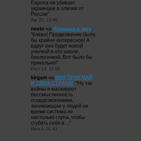
Европа не убивает
украинцев в оличии от
России
”
Авг 20, 13:45
nexto
на
Женщина в лесу
:
“
Клёво! Продолжение было
бы крайне интересное! А
вдруг она будет новой
училкой в его школе,
биологичкой. Вот было бы
прикольно!
”
Июл 13, 22:50
kirgam
на
МИР,ТРУД,МАЙ
И ОДНА СТРАНА!
: “
Ну так
войны и маскируют
бессмысленность
псевдоэкономики,
занимающая у людей их
время система не
настолько глупа, чтобы
сгубить себя в…
”
Июл 4, 01:41