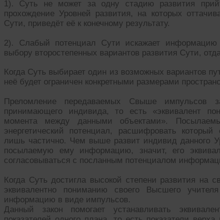
1). Суть не может за одну стадию развития прий
прохождение Уровней развития, на которых оттачива
Сути, приведёт её к конечному результату.
2). Слабый потенциал Сути искажает информацию 
выбору второстепенных вариантов развития Сути, отд
Когда Суть выбирает один из возможных вариантов пу
неё будет ограничен конкретными размерами пространс
Преломление передаваемых Свыше импульсов зав
принимающего индивида, то есть «эквивалент пон
момента между данными объектами». Посылае
энергетический потенциал, расшифровать который
лишь частично. Чем выше развит индивид данного Ур
посылаемую ему информацию, значит, его эквива
согласовываться с посланным потенциалом информац
Когда Суть достигла высокой степени развития на с
эквивалентно пониманию своего Высшего учителя
информацию в виде импульсов.
Данный закон помогает устанавливать эквивале
показателей одного плана, то есть показатели верха