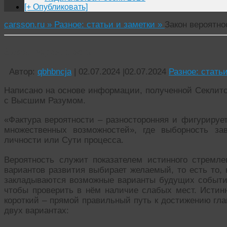
[+ Опубликовать]
carsson.ru »
Разное: статьи и заметки »
Закон вероятно
Закон вероятности
Автор:
qbhbncja
|
02.07.2024
|
02.07.2024
Разное: стать
Написано на основе информации, полученной Секлитов
с Высшим Разумом.
«Фактура вероятности – разносторонняя и фигурируе
множественных возможностей», где выборность за
личности или Сути процесса.
Вероятность служит показателем истинного стремле
вариантов развития выбирает желаемый, то есть то, 
закладываются возможные варианты будущих событий
чтобы проверить в нём наличие слабых мест. Истин
короткий – прямой правильный путь к достижению гла
двух вариантах: