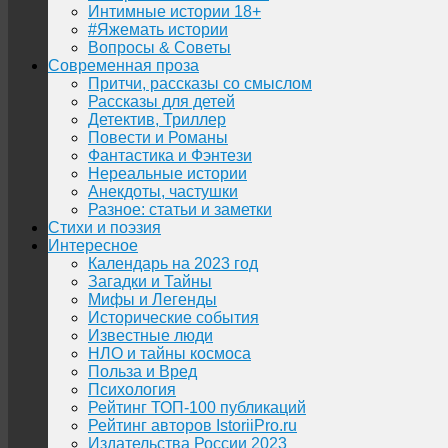
Интимные истории 18+
#Яжемать истории
Вопросы & Советы
Современная проза
Притчи, рассказы со смыслом
Рассказы для детей
Детектив, Триллер
Повести и Романы
Фантастика и Фэнтези
Нереальные истории
Анекдоты, частушки
Разное: статьи и заметки
Стихи и поэзия
Интересное
Календарь на 2023 год
Загадки и Тайны
Мифы и Легенды
Исторические события
Известные люди
НЛО и тайны космоса
Польза и Вред
Психология
Рейтинг ТОП-100 публикаций
Рейтинг авторов IstoriiPro.ru
Издательства России 2023