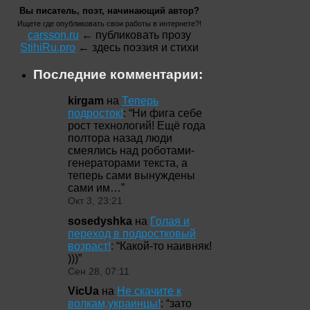
Вы писатель, поэт, начинающий автор?
Ищете где опубликовать свои работы в интернете?!
carsson.ru
← публиковать прозу
StihiRu.pro
← здесь поэзия и стихи
Последние комментарии:
kirgam
на
Теперь
подросток!
: “
Ни фига себе
рост технологий! Ещё года
полтора назад люди
смеялись над роботами-
генераторами текста, а
теперь сами вынуждены
сами им…
”
Окт 3, 23:21
sosedyshka
на
Голая и
переход в подростковый
возраст!
: “
Какой-то наивняк!
)))
”
Сен 28, 07:11
VicUa
на
Не скачите к
волкам,украинцы!
: “
зато