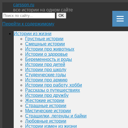
carsson.ru
все истории на одном сайте
OK
Перейти к содержимому
Истории из жизни
Грустные истории
Смешные истории
Истории про животных
Истории о здоровье
Беременность и роды
Истории про детей
Истории про школу
Студенческие годы
Истории про армию
Истории про работу, хобби
Рассказы о путешествиях
Истории про дружбу
Жестокие истории
Страшные истории
Мистические истории
Страшилки, легенды и байки
Любовные истории
Истории измен из жизни