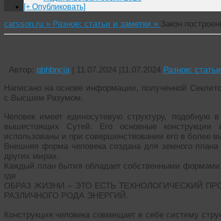
[+ Опубликовать]
carsson.ru »
Разное: статьи и заметки »
Закон построен
Закон построения мира в человеке
Автор:
qbhbncja
|
11.07.2024
|
11.07.2024
Разное: статьи
Написано на основе информации, полученной Секлитов
с Высшим Разумом.
Человек имеет единосутевую структуру, подобную в 
вышестоящих Сутей. Его основные конструкции 
использованы и при совершенствовании его в более в
Внешняя форма человека создана для земного плана
других мирах.
Каждый план бытия обладает собственными формами, 
где
ОБРАЗ ЖИЗНИ – ЭТО ЕСТЬ ТЕХНОЛОГИЧЕСКИЙ ПР
РАЗЛИЧНОГО РОДА ЭНЕРГИЙ.
Конструкция человека совмещает в себе систему стру