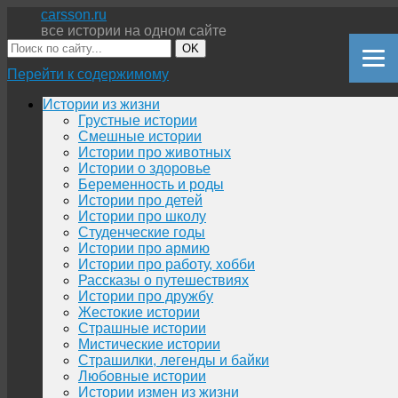
carsson.ru
все истории на одном сайте
OK
Перейти к содержимому
Истории из жизни
Грустные истории
Смешные истории
Истории про животных
Истории о здоровье
Беременность и роды
Истории про детей
Истории про школу
Студенческие годы
Истории про армию
Истории про работу, хобби
Рассказы о путешествиях
Истории про дружбу
Жестокие истории
Страшные истории
Мистические истории
Страшилки, легенды и байки
Любовные истории
Истории измен из жизни