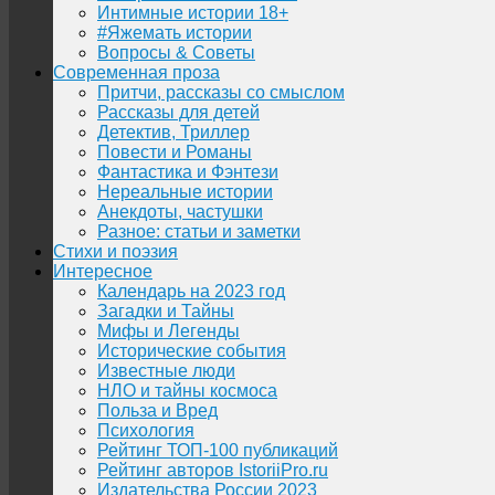
Интимные истории 18+
#Яжемать истории
Вопросы & Советы
Современная проза
Притчи, рассказы со смыслом
Рассказы для детей
Детектив, Триллер
Повести и Романы
Фантастика и Фэнтези
Нереальные истории
Анекдоты, частушки
Разное: статьи и заметки
Стихи и поэзия
Интересное
Календарь на 2023 год
Загадки и Тайны
Мифы и Легенды
Исторические события
Известные люди
НЛО и тайны космоса
Польза и Вред
Психология
Рейтинг ТОП-100 публикаций
Рейтинг авторов IstoriiPro.ru
Издательства России 2023