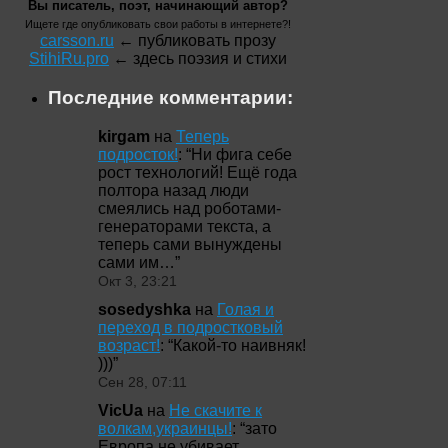
Вы писатель, поэт, начинающий автор?
Ищете где опубликовать свои работы в интернете?!
carsson.ru
← публиковать прозу
StihiRu.pro
← здесь поэзия и стихи
Последние комментарии:
kirgam
на
Теперь
подросток!
: “
Ни фига себе
рост технологий! Ещё года
полтора назад люди
смеялись над роботами-
генераторами текста, а
теперь сами вынуждены
сами им…
”
Окт 3, 23:21
sosedyshka
на
Голая и
переход в подростковый
возраст!
: “
Какой-то наивняк!
)))
”
Сен 28, 07:11
VicUa
на
Не скачите к
волкам,украинцы!
: “
зато
Европа не убивает