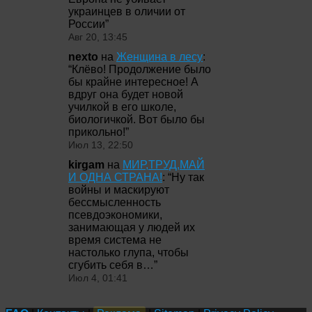
украинцев в оличии от
России
”
Авг 20, 13:45
nexto
на
Женщина в лесу
:
“
Клёво! Продолжение было
бы крайне интересное! А
вдруг она будет новой
училкой в его школе,
биологичкой. Вот было бы
прикольно!
”
Июл 13, 22:50
kirgam
на
МИР,ТРУД,МАЙ
И ОДНА СТРАНА!
: “
Ну так
войны и маскируют
бессмысленность
псевдоэкономики,
занимающая у людей их
время система не
настолько глупа, чтобы
сгубить себя в…
”
Июл 4, 01:41