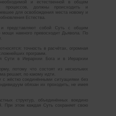
 необходимой и естественной в общем
ых процессов, должны происходить и
ревшее для освобождения места новому и
обновления Естества.
и представляют собой Суть с общим
о мощи намного превосходит Дьявола. По
.
тносятся: точность в расчётах, огромная
исложнейших программ.
ся Сути в Иерархии Бога и в Иерархии
рму, потому что состоят из нескольких
ма решает, по какому идти.
 с жёстко соединёнными ситуациями без
ндивидуум обязан их проходить, не имея
стных структур, объединённых воедино
й. При этом каждая Суть сохраняет свою