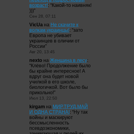
возраст!
: “
Какой-то наивняк!
)))
”
Сен 28, 07:11
VicUa
на
Не скачите к
волкам,украинцы!
: “
зато
Европа не убивает
украинцев в оличии от
России
”
Авг 20, 13:45
nexto
на
Женщина в лесу
:
“
Клёво! Продолжение было
бы крайне интересное! А
вдруг она будет новой
училкой в его школе,
биологичкой. Вот было бы
прикольно!
”
Июл 13, 22:50
kirgam
на
МИР,ТРУД,МАЙ
И ОДНА СТРАНА!
: “
Ну так
войны и маскируют
бессмысленность
псевдоэкономики,
занимающая у людей их