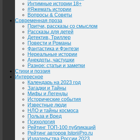
Интимные истории 18+
#Яжемать истории
Вопросы & Советы
Современная проза
Притчи, рассказы со смыслом
Рассказы для детей
Детектив, Триллер
Повести и Романы
Фантастика и Фэнтези
Нереальные истории
Анекдоты, частушки
Разное: статьи и заметки
Стихи и поэзия
Интересное
Календарь на 2023 год
Загадки и Тайны
Мифы и Легенды
Исторические события
Известные люди
НЛО и тайны космоса
Польза и Вред
Психология
Рейтинг ТОП-100 публикаций
Рейтинг авторов IstoriiPro.ru
Издательства России 2023