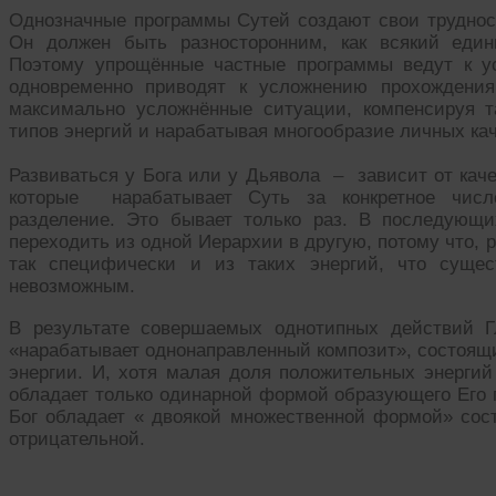
Однозначные программы Сутей создают свои трудност
Он должен быть разносторонним, как всякий еди
Поэтому упрощённые частные программы ведут к 
одновременно приводят к усложнению прохождения
максимально усложнённые ситуации, компенсируя т
типов энергий и нарабатывая многообразие личных кач
Развиваться у Бога или у Дьявола – зависит от каче
которые нарабатывает Суть за конкретное числ
разделение. Это бывает только раз. В последующ
переходить из одной Иерархии в другую, потому что, р
так специфически и из таких энергий, что сущес
невозможным.
В результате совершаемых однотипных действий 
«нарабатывает однонаправленный композит», состоящ
энергии. И, хотя малая доля положительных энергий
обладает только одинарной формой образующего Его п
Бог обладает « двоякой множественной формой» сос
отрицательной.