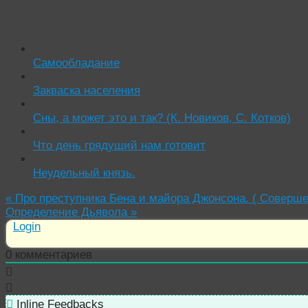
Читать похожие истории:
Самообладание
Закваска населения
Сны, а может это и так? (К. Новиков, С. Котков)
Что день грядущий нам готовит
Неудельный князь.
«
Про преступника Бена и майора Джонсона. ( Соверше
Определение Дьявола
»
Login
0
комментариев
Inline Feedbacks