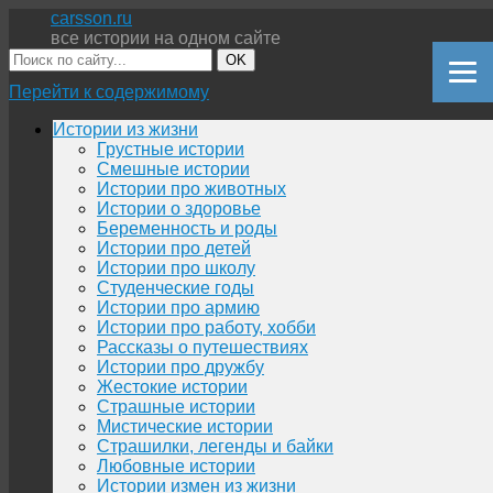
carsson.ru
все истории на одном сайте
OK
Перейти к содержимому
Истории из жизни
Грустные истории
Смешные истории
Истории про животных
Истории о здоровье
Беременность и роды
Истории про детей
Истории про школу
Студенческие годы
Истории про армию
Истории про работу, хобби
Рассказы о путешествиях
Истории про дружбу
Жестокие истории
Страшные истории
Мистические истории
Страшилки, легенды и байки
Любовные истории
Истории измен из жизни