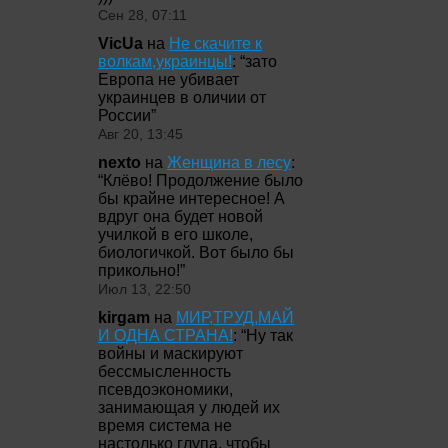
Сен 28, 07:11
VicUa
на
Не скачите к
волкам,украинцы!
: “
зато
Европа не убивает
украинцев в оличии от
России
”
Авг 20, 13:45
nexto
на
Женщина в лесу
:
“
Клёво! Продолжение было
бы крайне интересное! А
вдруг она будет новой
училкой в его школе,
биологичкой. Вот было бы
прикольно!
”
Июл 13, 22:50
kirgam
на
МИР,ТРУД,МАЙ
И ОДНА СТРАНА!
: “
Ну так
войны и маскируют
бессмысленность
псевдоэкономики,
занимающая у людей их
время система не
настолько глупа, чтобы