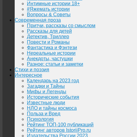
Интимные истории 18+
#Яжемать истории
Вопросы & Советы
Современная проза
Притчи, рассказы со смыслом
Рассказы для детей
Детектив, Триллер
Повести и Романы
Фантастика и Фэнтези
Нереальные истории
Анекдоты, частушки
Разное: статьи и заметки
Стихи и поэзия
Интересное
Календарь на 2023 год
Загадки и Тайны
Мифы и Легенды
Исторические события
Известные люди
НЛО и тайны космоса
Польза и Вред
Психология
Рейтинг ТОП-100 публикаций
Рейтинг авторов IstoriiPro.ru
Издательства России 2023