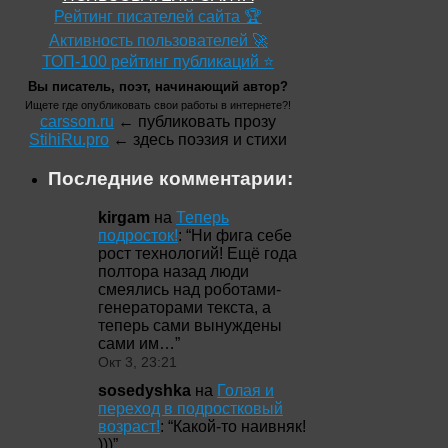
Рейтинг писателей сайта 🏆
Активность пользователей 🚀
ТОП-100 рейтинг публикаций ⭐
Вы писатель, поэт, начинающий автор?
Ищете где опубликовать свои работы в интернете?!
carsson.ru
← публиковать прозу
StihiRu.pro
← здесь поэзия и стихи
Последние комментарии:
kirgam
на
Теперь
подросток!
: “
Ни фига себе
рост технологий! Ещё года
полтора назад люди
смеялись над роботами-
генераторами текста, а
теперь сами вынуждены
сами им…
”
Окт 3, 23:21
sosedyshka
на
Голая и
переход в подростковый
возраст!
: “
Какой-то наивняк!
)))
”