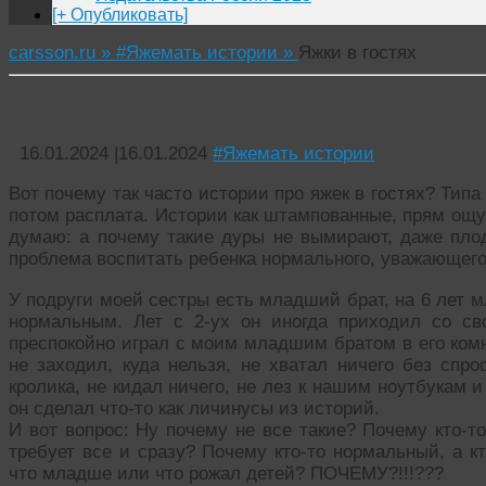
[+ Опубликовать]
carsson.ru »
#Яжемать истории »
Яжки в гостях
Яжки в гостях
16.01.2024
|
16.01.2024
#Яжемать истории
Вот почему так часто истории про яжек в гостях? Типа 
потом расплата. Истории как штампованные, прям ощущ
думаю: а почему такие дуры не вымирают, даже пло
проблема воспитать ребенка нормального, уважающего
У подруги моей сестры есть младший брат, на 6 лет 
нормальным. Лет с 2-ух он иногда приходил со с
преспокойно играл с моим младшим братом в его комна
не заходил, куда нельзя, не хватал ничего без спро
кролика, не кидал ничего, не лез к нашим ноутбукам 
он сделал что-то как личинусы из историй.
И вот вопрос: Ну почему не все такие? Почему кто-то
требует все и сразу? Почему кто-то нормальный, а кт
что младше или что рожал детей? ПОЧЕМУ?!!!???