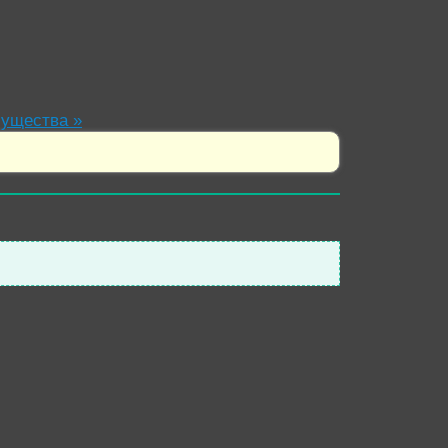
мущества
»