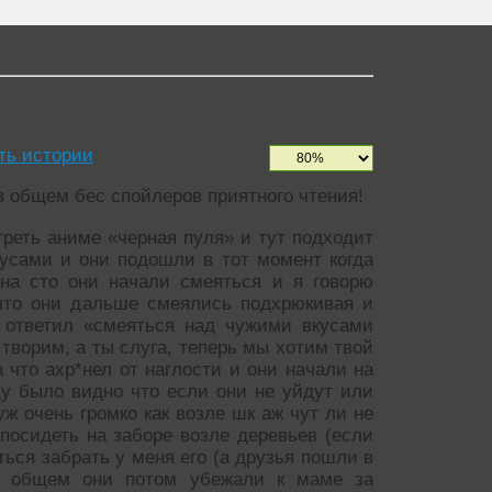
ть истории
 в общем бес спойлеров приятного чтения!
реть аниме «черная пуля» и тут подходит
нусами и они подошли в тот момент когда
 на сто они начали смеяться и я говорю
что они дальше смеялись подхрюкивая и
о ответил «смеяться над чужими вкусами
 творим, а ты слуга, теперь мы хотим твой
 что ахр*нел от наглости и они начали на
у было видно что если они не уйдут или
уж очень громко как возле шк аж чут ли не
 посидеть на заборе возле деревьев (если
ться забрать у меня его (а друзья пошли в
 в общем они потом убежали к маме за