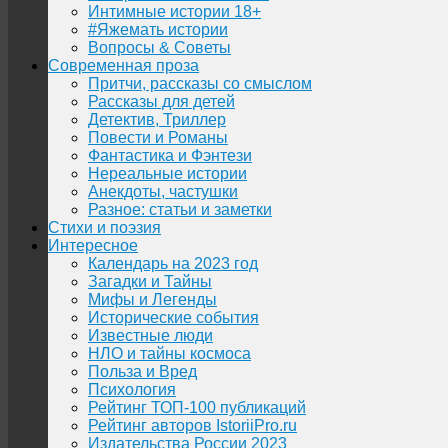
Интимные истории 18+
#Яжемать истории
Вопросы & Советы
Современная проза
Притчи, рассказы со смыслом
Рассказы для детей
Детектив, Триллер
Повести и Романы
Фантастика и Фэнтези
Нереальные истории
Анекдоты, частушки
Разное: статьи и заметки
Стихи и поэзия
Интересное
Календарь на 2023 год
Загадки и Тайны
Мифы и Легенды
Исторические события
Известные люди
НЛО и тайны космоса
Польза и Вред
Психология
Рейтинг ТОП-100 публикаций
Рейтинг авторов IstoriiPro.ru
Издательства России 2023