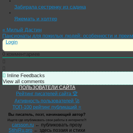
Забирала сестренку из садика
Яжемать и холтер
«
Милый Дастин
Пансионаты для пожилых людей: особенности и преи
Login
0
комментариев
Inline Feedbacks
View all comments
ПОЛЬЗОВАТЕЛИ САЙТА
Рейтинг писателей сайта 🏆
Активность пользователей 🚀
ТОП-100 рейтинг публикаций ⭐
Вы писатель, поэт, начинающий автор?
Ищете где опубликовать свои работы в интернете?!
carsson.ru
← публиковать прозу
StihiRu.pro
← здесь поэзия и стихи