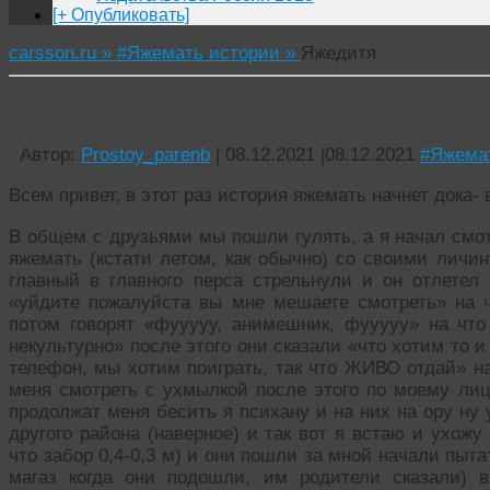
[+ Опубликовать]
carsson.ru »
#Яжемать истории »
Яжедитя
Яжедитя
Автор:
Prostoy_parenb
|
08.12.2021
|
08.12.2021
#Яжема
Всем привет, в этот раз история яжемать начнет дока-
В общем с друзьями мы пошли гулять, а я начал смот
яжемать (кстати летом, как обычно) со своими личи
главный в главного перса стрельнули и он отлетел
«уйдите пожалуйста вы мне мешаете смотреть» на 
потом говорят «фууууу, анимешник, фууууу» на чт
некультурно» после этого они сказали «что хотим то и
телефон, мы хотим поиграть, так что ЖИВО отдай» на
меня смотреть с ухмылкой после этого по моему лиц
продолжат меня бесить я психану и на них на ору ну 
другого района (наверное) и так вот я встаю и ухожу
что забор 0,4-0,3 м) и они пошли за мной начали пыта
магаз когда они подошли, им родители сказали)