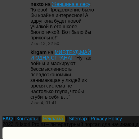
nexto
на
Женщина в лесу
:
“
Клёво! Продолжение было
бы крайне интересное! А
вдруг она будет новой
училкой в его школе,
биологичкой. Вот было бы
прикольно!
”
Июл 13, 22:50
kirgam
на
МИР,ТРУД,МАЙ
И ОДНА СТРАНА!
: “
Ну так
войны и маскируют
бессмысленность
псевдоэкономики,
занимающая у людей их
время система не
настолько глупа, чтобы
сгубить себя в…
”
Июл 4, 01:41
FAQ
|
Контакты
|
Реклама
|
Sitemap
|
Privacy Policy
2023 © IstoriiPro.ru – литературный портал для начинающи