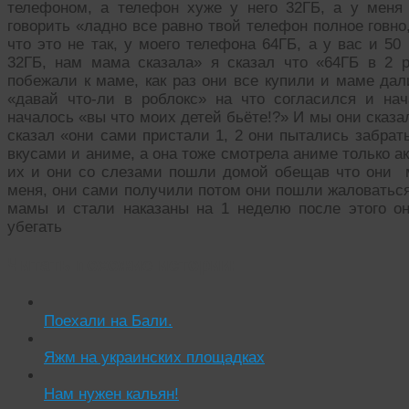
телефоном, а телефон хуже у него 32ГБ, а у мен
говорить «ладно все равно твой телефон полное говно
что это не так, у моего телефона 64ГБ, а у вас и 50
32ГБ, нам мама сказала» я сказал что «64ГБ в 2 
побежали к маме, как раз они все купили и маме да
«давай что-ли в роблокс» на что согласился и на
началось «вы что моих детей бьёте!?» И мы они сказа
сказал «они сами пристали 1, 2 они пытались забра
вкусами и аниме, а она тоже смотрела аниме только а
их и они со слезами пошли домой обещав что они ме
меня, они сами получили потом они пошли жаловаться
мамы и стали наказаны на 1 неделю после этого он
убегать
Читать похожие истории:
Поехали на Бали.
Яжм на украинских площадках
Нам нужен кальян!