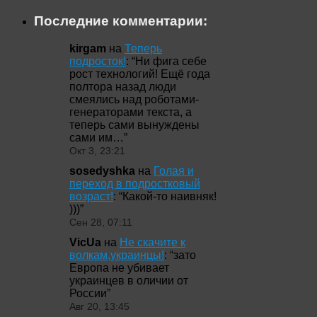
Последние комментарии:
kirgam
на
Теперь
подросток!
: “
Ни фига себе
рост технологий! Ещё года
полтора назад люди
смеялись над роботами-
генераторами текста, а
теперь сами вынуждены
сами им…
”
Окт 3, 23:21
sosedyshka
на
Голая и
переход в подростковый
возраст!
: “
Какой-то наивняк!
)))
”
Сен 28, 07:11
VicUa
на
Не скачите к
волкам,украинцы!
: “
зато
Европа не убивает
украинцев в оличии от
России
”
Авг 20, 13:45