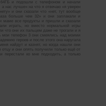
я 64ГБ и подошли с телефоном и начали
, а нас лучше» на что я отвечаю «я уверен
 нету» и они сказали что «нет, тут вообще
раза больше чем 32» и они заплакали и
ли маме все продукты и пришли и сказали
чали играть, но вместо нормальной игры
ли что они их пальцем даже не трогали и я
ть мои телефон 3 они смеялись над моими
кадемию героев и после этого она наругала
ня найдут и казнят, но когда нашли они
 отцу и они опять получили только ещё от
и перестали ко мне подходить, а только