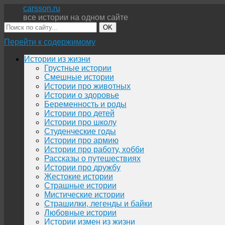
carsson.ru
все истории на одном сайте
OK
Перейти к содержимому
Истории из жизни
Грустные истории
Смешные истории
Истории про животных
Истории о здоровье
Беременность и роды
Истории про детей
Истории про школу
Студенческие годы
Истории про армию
Истории про работу, хобби
Рассказы о путешествиях
Истории про дружбу
Жестокие истории
Страшные истории
Мистические истории
Страшилки, легенды и байки
Любовные истории
Истории измен из жизни